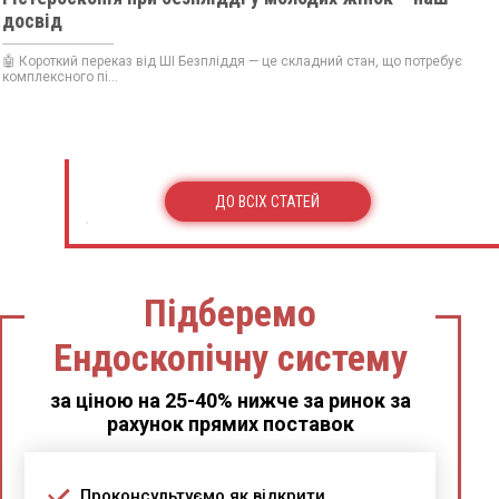
досвід
🤖 Короткий переказ від ШІ Безпліддя — це складний стан, що потребує
комплексного пі...
ДО ВСІХ СТАТЕЙ
Підберемо
Ендоскопічну систему
за ціною на 25-40% нижче за ринок за
рахунок прямих поставок
Проконсультуємо як відкрити