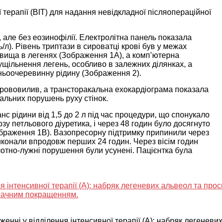
ї терапії (ВІТ) для надання невідкладної післяопераційної
 але без еозинофілії. Електролітна панель показала
/л). Рівень триптази в сироватці крові був у межах
 явища в легенях (Зображення 1А), а комп’ютерна
ущільнення легень, особливо в залежних ділянках, а
шньоочеревинну рідину (Зображення 2).
рововилив, а трансторакальна ехокардіограма показала
нальних порушень руху стінок.
с рідини від 1,5 до 2 л під час процедури, що спонукало
у петльового діуретика, і через 48 годин було досягнуто
ображення 1B). Вазопресорну підтримку припинили через
 виконали впродовж перших 24 годин. Через вісім годин
ислотно-лужні порушення були усунені. Пацієнтка була
енні у відділення інтенсивної терапії (А): набряк легеневи