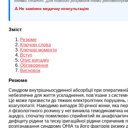
ідеями статті. Для повного розуміння теми рекомендує
⚠️ Не замінює медичну консультацію
Зміст
Резюме
Ключові слова
Ключові моменти
Вступ
Опис випадку
Обговорення
Висновок
Резюме
Синдром внутрішньосудинної абсорбції при оперативній г
небезпечне для життя ускладнення, пов’язане з системно
Це може призвести до тяжких електролітних порушень, н
коагулопатії. Наводимо випадок 30-річної жінки, яка пе
л фізіологічного розчину у неї виникла гемодинамічна н
ацидоз, спочатку помилково сприйнятий як анафілактич
дефіциту рідини та тиску іригаційної рідини спричинив
розпізнавання синдрому OHIA та його факторів ризику 