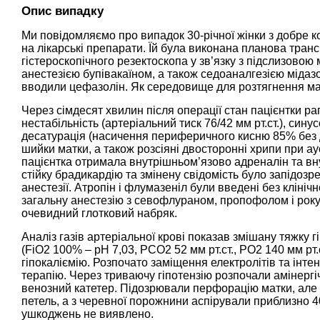
Опис випадку
Ми повідомляємо про випадок 30-річної жінки з добре к
на лікарські препарати. Їй була виконана планова тран
гістероскопічного резектоскопа у зв’язку з підслизово
анестезією бупівакаїном, а також седоаналгезією міда
вводили цефазолін. Як середовище для розтягнення мат
Через сімдесят хвилин після операції стан пацієнтки р
нестабільність (артеріальний тиск 76/42 мм рт.ст.), сину
десатурація (насичення периферичного кисню 85% без д
шийки матки, а також розсіяні двосторонні хрипи при ау
пацієнтка отримала внутрішньом’язово адреналін та вну
стійку брадикардію та змінену свідомість було запідозре
анестезії. Атропін і флумазеніл були введені без клін
загальну анестезію з севофлураном, пропофолом і року
очевидний глотковий набряк.
Аналіз газів артеріальної крові показав змішану тяжку
(FiO2 100% – рН 7,03, PCO2 52 мм рт.ст., PO2 140 мм рт.с
гіпокаліємію. Розпочато заміщення електролітів та інт
терапію. Через триваючу гіпотензію розпочали амінерг
венозний катетер. Підозрювали перфорацію матки, але
петель, а з черевної порожнини аспірували приблизно 4
ушкоджень не виявлено.