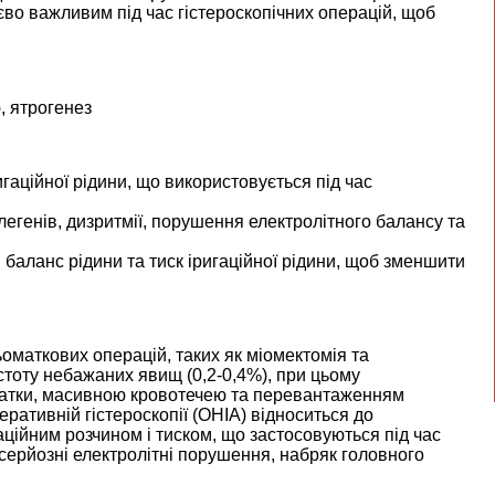
єво важливим під час гістероскопічних операцій, щоб
, ятрогенез
аційної рідини, що використовується під час
егенів, дизритмії, порушення електролітного балансу та
 баланс рідини та тиск іригаційної рідини, щоб зменшити
оматкових операцій, таких як міомектомія та
стоту небажаних явищ (0,2-0,4%), при цьому
матки, масивною кровотечею та перевантаженням
ративній гістероскопії (OHIA) відноситься до
ційним розчином і тиском, що застосовуються під час
 серйозні електролітні порушення, набряк головного