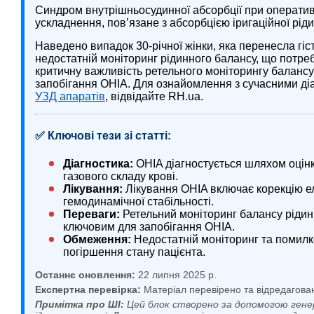
Синдром внутрішньосудинної абсорбції при оперативні
ускладнення, пов’язане з абсорбцією іригаційної рі
Наведено випадок 30-річної жінки, яка перенесла гі
недостатній моніторинг рідинного балансу, що потре
критичну важливість ретельного моніторингу балансу 
запобігання OHIA. Для ознайомлення з сучасними д
УЗД апаратів
, відвідайте RH.ua.
✅ Ключові тези зі статті:
Діагностика:
OHIA діагностується шляхом оцінки
газового складу крові.
Лікування:
Лікування OHIA включає корекцію ел
гемодинамічної стабільності.
Переваги:
Ретельний моніторинг балансу рідини т
ключовим для запобігання OHIA.
Обмеження:
Недостатній моніторинг та помилк
погіршення стану пацієнта.
Останнє оновлення:
22 липня 2025 р.
Експертна перевірка:
Матеріал перевірено та відредагова
Примітка про ШІ:
Цей блок створено за допомогою гене