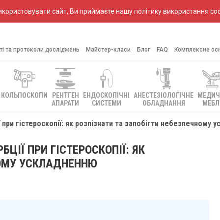
ористовувати сайт, Ви приймаєте нашу політику використання coo
ті та протоколи досліджень
Майстер-класи
Блог
FAQ
Комплексне ос
КОЛЬПОСКОПИ
РЕНТГЕН
ЕНДОСКОПІЧНІ
АНЕСТЕЗІОЛОГІЧНЕ
МЕДИЧ
АПАРАТИ
СИСТЕМИ
ОБЛАДНАННЯ
МЕБЛ
при гістероскопії: як розпізнати та запобігти небезпечному 
ІЇ ПРИ ГІСТЕРОСКОПІЇ: ЯК
НОМУ УСКЛАДНЕННЮ