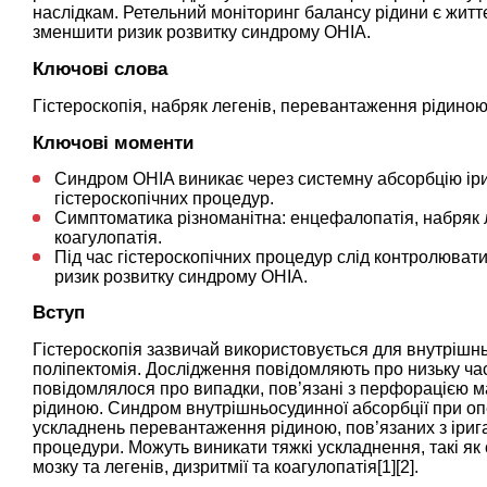
наслідкам. Ретельний моніторинг балансу рідини є житт
зменшити ризик розвитку синдрому OHIA.
Ключові слова
Гістероскопія, набряк легенів, перевантаження рідиною
Ключові моменти
Синдром OHIA виникає через системну абсорбцію іриг
гістероскопічних процедур.
Симптоматика різноманітна: енцефалопатія, набряк л
коагулопатія.
Під час гістероскопічних процедур слід контролювати
ризик розвитку синдрому OHIA.
Вступ
Гістероскопія зазвичай використовується для внутрішнь
поліпектомія. Дослідження повідомляють про низьку ча
повідомлялося про випадки, пов’язані з перфорацією 
рідиною. Синдром внутрішньосудинної абсорбції при опе
ускладнень перевантаження рідиною, пов’язаних з ірига
процедури. Можуть виникати тяжкі ускладнення, такі як
мозку та легенів, дизритмії та коагулопатія[1][2].