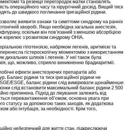
омектомії та резекції перегородок матки становлять
ість операційного часу та хірургічний досвід. Вищий тиск
зводять до швидкого поглинання іригаційної рідини.
 дозволяє виявити ознаки та симптоми синдрому на ранніх
отонічній хворобі. Якщо необхідна загальна анестезія,
офлурану, оскільки він пов’язаний з меншою абсорбцією
ож корелює з розвитком синдрому OHIA.
іальною гіпотензією, набряком легенів, аритмією та
 перенесла гістероскопічну міомектомію з використанням
к дихальних шляхів і легенів. У неї також була
емія, що, можливо, сприяло виникненню брадиаритмії.
 побічні ефекти анестезуючих препаратів або
. Баланс рідини та тиск іригаційної рідини не
BSGE/ESGE, баланс рідини слід вимірювати щонайменше
 жінки слід встановити максимальний баланс рідини 2 500
айно припинена. Підхід до лікування залежить від
гається перевантаження об’ємом, основна увага при
го статусу за допомогою таких заходів, як додаткова
м або інтубація, за необхідності. Крім того,
нційно небезпечний для життя стан, підкреслюючи