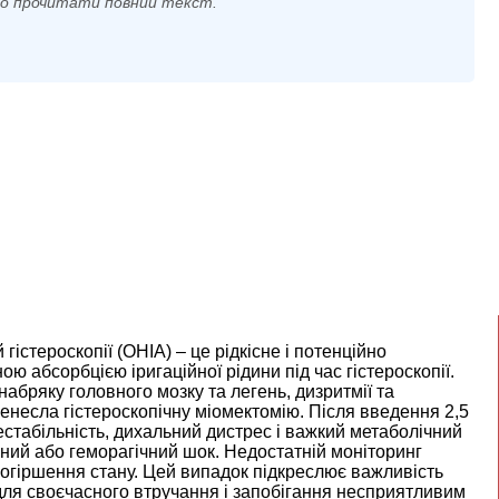
мо прочитати повний текст.
істероскопії (OHIA) – це рідкісне і потенційно
ю абсорбцією іригаційної рідини під час гістероскопії.
абряку головного мозку та легень, дизритмії та
ренесла гістероскопічну міомектомію. Після введення 2,5
естабільність, дихальний дистрес і важкий метаболічний
ний або геморагічний шок. Недостатній моніторинг
 погіршення стану. Цей випадок підкреслює важливість
для своєчасного втручання і запобігання несприятливим