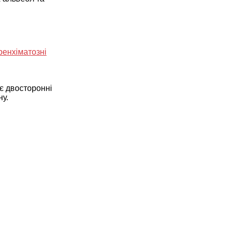
ує двосторонні
ну.