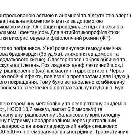
онтрольованою астмою в анамнезі та відсутністю алергії
свагінальна міомектомія матки за допомогою
ю міомою матки. Операція проводилася під спінальною
золамом і фентанілом. Для антибіотикопрофілактики
ки використовували фізіологічний розчин (ФР).
аптово погіршився. У неї розвинулася гемодинамічна
сова брадикардія (35 уд./хв), зниження свідомості та
одаткового кисню). Спостерігався набряк обличчя та
скультації легень. Розглядався анафілактичний шок, і
трішньовенно (в/в) клемастин і гідрокортизон. Через
но побічні ефекти, пов’язані з препаратами для індукції
ічного покращення. Тому було встановлено комбіновану
ронієм та забезпечено оротрахеальну інтубацію. Був
 гіперхлоремічну метаболічну та респіраторну ацидемію
т., HCO3 13,7 мекв/л, лактат 0,6 ммоль/л) та
енсивну внутрішньовенну збалансовану кристалоїдну
ічну підтримку норадреналіном через центральний
 лапароскопія виявила дифузний набряк кишкових
00-500 мл негеморагічної вільної рідини. Травматичних