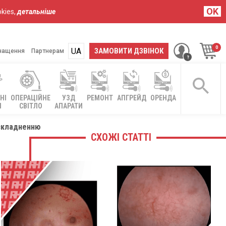
OK
kies,
детальніше
UA
RU
ЗАМОВИТИ ДЗВІНОК
нащення
Партнерам
НІ
ОПЕРАЦІЙНЕ
УЗД
РЕМОНТ
АПГРЕЙД
ОРЕНДА
І
СВІТЛО
АПАРАТИ
ускладненню
СХОЖІ СТАТТІ