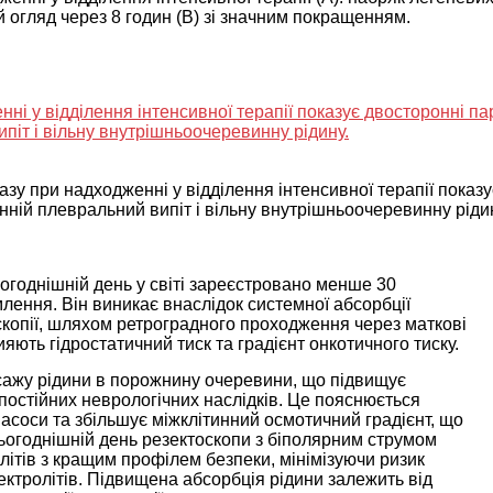
 огляд через 8 годин (В) зі значним покращенням.
тазу при надходженні у відділення інтенсивної терапії показ
нній плевральний випіт і вільну внутрішньоочеревинну ріди
огоднішній день у світі зареєстровано менше 30
млення. Він виникає внаслідок системної абсорбції
оскопії, шляхом ретроградного проходження через маткові
яють гідростатичний тиск та градієнт онкотичного тиску.
сажу рідини в порожнину очеревини, що підвищує
 постійних неврологічних наслідків. Це пояснюється
асоси та збільшує міжклітинний осмотичний градієнт, що
сьогоднішній день резектоскопи з біполярним струмом
літів з кращим профілем безпеки, мінімізуючи ризик
електролітів. Підвищена абсорбція рідини залежить від