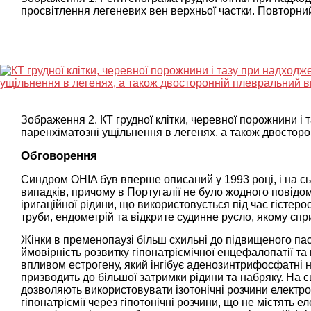
просвітлення легеневих вен верхньої частки. Повторний
Зображення 2. КТ грудної клітки, черевної порожнини і 
паренхіматозні ущільнення в легенях, а також двосторо
Обговорення
Синдром OHIA був вперше описаний у 1993 році, і на сь
випадків, причому в Португалії не було жодного повідо
іригаційної рідини, що використовується під час гістер
труби, ендометрій та відкрите судинне русло, якому спри
Жінки в пременопаузі більш схильні до підвищеного па
ймовірність розвитку гіпонатріємічної енцефалопатії та
впливом естрогену, який інгібує аденозинтрифосфатні н
призводить до більшої затримки рідини та набряку. На 
дозволяють використовувати ізотонічні розчини електро
гіпонатріємії через гіпотонічні розчини, що не містять 