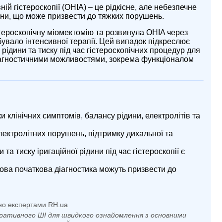
й гістероскопії (OHIA) – це рідкісне, але небезпечне
дини, що може призвести до тяжких порушень.
стероскопічну міомектомію та розвинула OHIA через
бувало інтенсивної терапії. Цей випадок підкреслює
рідини та тиску під час гістероскопічних процедур для
іагностичними можливостями, зокрема функціоналом
 клінічних симптомів, балансу рідини, електролітів та
ектролітних порушень, підтримку дихальної та
а тиску іригаційної рідини під час гістероскопії є
ова початкова діагностика можуть призвести до
но експертами RH.ua
ративного ШІ для швидкого ознайомлення з основними