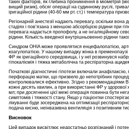
таких факторів, як глибина проникнення в міометрій (мі
вищий ризик), обсяг операції на судинному руслі, тривал
іригаційної рідини (40-60 мм рт. ст.) і температура при
Регіонарній анестезії надають перевагу, оскільки вона
стадіях і пов’язана з меншою абсорбцією рідини при гіп
перевага надається пропофолу, а не інгаляційному сев
рідини. Кількість введеної внутрішньовенно рідини так
Синдром OHIA може проявлятися енцефалопатією, артер
коагулопатією. У нашому випадку жінка в пременопаузі
ФР як іригаційного середовища, і у неї розвинувся набря
гіпокаліємія і тяжка метаболічна та респіраторна ацид
Початкові діагностичні гіпотези включали анафілаксію,
перфорацію матки, що призвело до непотрібних процедур
контролювалися ефективно. Згідно з рекомендаціями 
кожні десять хвилин, а при використанні ФР у здорової
мл; при досягненні цієї межі операція повинна бути нег
симптомів і тяжкості стану. Якщо у пацієнтки спостері
лікуванні буде зосереджена на оптимізації респіраторно
подача кисню, неінвазивна вентиляція з позитивним тиско
Висновок
Цей випадок висвітлює недостатньо розпізнаний і поте