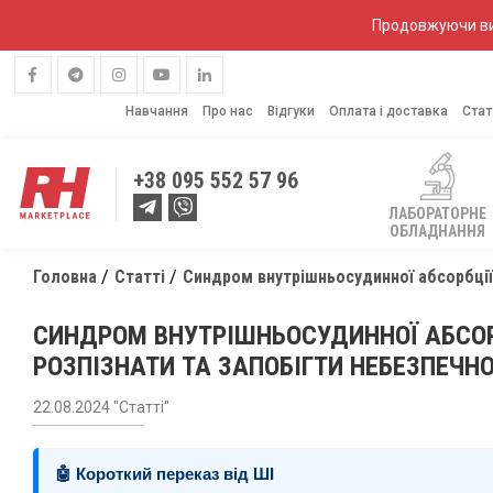
Продовжуючи вик
Навчання
Про нас
Відгуки
Оплата і доставка
Стат
+38
095 552 57 96
ЛАБОРАТОРНЕ
ОБЛАДНАННЯ
Головна
Статті
Синдром внутрішньосудинної абсорбції 
СИНДРОМ ВНУТРІШНЬОСУДИННОЇ АБСОРБЦ
РОЗПІЗНАТИ ТА ЗАПОБІГТИ НЕБЕЗПЕЧ
22.08.2024 "Статті"
🤖 Короткий переказ від ШІ