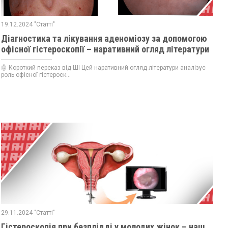
19.12.2024 "Статті"
Діагностика та лікування аденоміозу за допомогою
офісної гістероскопії – наративний огляд літератури
🤖 Короткий переказ від ШІ Цей наративний огляд літератури аналізує
роль офісної гістероск...
29.11.2024 "Статті"
Гістероскопія при безплідді у молодих жінок – наш