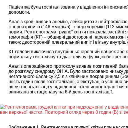
Пацієнтка була госпіталізована у відділення інтенсивно
допомоги.
Аналіз крові виявив анемію, лейкоцитоз з нейтрофілією,
гіпернатріємію (146 ммоль/л) і гіперхлоремію (113 ммоль
норми. Рентгенограма грудної клітки показала застійні
томографія (КТ) – обширні двосторонні паренхіматозні 
також двосторонній плевральний випіт і вільну внутрі
КТ голови виключила внутрішньочерепний набряк або к
нормальну систолічну та діастолічну функцію без регіо
Аналіз операційного протоколу виявив позитивний балан
до розгляду синдрому OHIA. Було застосовано низьку доз
негативного балансу 2,5 л з клінічним покращенням (З
шість годин після госпіталізації, а екстубацію успішно
після госпіталізації у відділення інтенсивної терапії к
виписана зі стаціонару на 6-й день госпіталізації.
Зображення 1. Рентгенограма грудної клітки при надходж