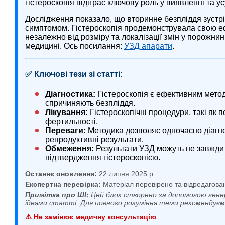
гістероскопія відіграє ключову роль у виявленні та у
Дослідження показало, що вторинне безпліддя зустр
симптомом. Гістероскопія продемонструвала свою еф
незалежно від розміру та локалізації змін у порожнин
медицині. Ось посилання:
УЗД апарати
.
✅ Ключові тези зі статті:
Діагностика:
Гістероскопія є ефективним мето
спричиняють безпліддя.
Лікування:
Гістероскопічні процедури, такі як 
фертильності.
Переваги:
Методика дозволяє одночасно діагнос
репродуктивні результати.
Обмеження:
Результати УЗД можуть не завжди 
підтвердження гістероскопією.
Останнє оновлення:
22 липня 2025 р.
Експертна перевірка:
Матеріал перевірено та відредагова
Примітка про ШІ:
Цей блок створено за допомогою гене
ідеями статті. Для повного розуміння теми рекомендує
⚠️ Не замінює медичну консультацію