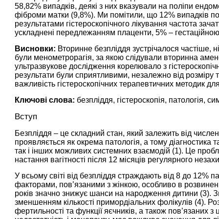
58,82% випадків, деякі з них вказували на поліпи ендом
фіброми матки (9,8%). Ми помітили, що 12% випадків по
результатами гістероскопічного лікування частота зача
ускладнені передлежанням плаценти, 5% – гестаційною г
Висновки:
Вторинне безпліддя зустрічалося частіше, 
були менометрорагія, за якою слідували вторинна амен
ультразвукове дослідження корелювало з гістероскопічн
результати були сприятливими, незалежно від розміру та
важливість гістероскопічних терапевтичних методик дл
Ключові слова:
безпліддя, гістероскопія, патологія, си
Вступ
Безпліддя – це складний стан, який залежить від числе
проявляється як окрема патологія, а тому діагностика 
так і інших можливих системних взаємодій (
1
). Це проб
настання вагітності після 12 місяців регулярного незах
У всьому світі від безпліддя страждають від 8 до 12% п
факторами, пов’язаними з жінкою, особливо в розвинених
років значно знижує шанси на народження дитини (
3
). 
зменшенням кількості примордіальних фолікулів (
4
). Р
фертильності та функції яєчників, а також пов’язаних з