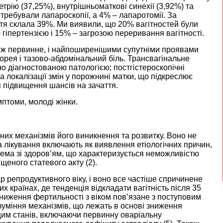
етрію (37,25%), внутрішньоматкові синехії (3,92%) та
требували лапароскопії, а 4% – лапаротомії. За
ття склала 39%. Ми виявили, що 20% вагітностей були
іпертензією і 15% – загрозою переривання вагітності.
ніж первинне, і найпоширенішими супутніми проявами
орея і тазово-абдомінальний біль. Трансвагінальне
о діагностованою патологією; постгістероскопічні
 локалізації змін у порожнині матки, що підкреслює
я підвищення шансів на зачаття.
мптоми, молоді жінки.
нних механізмів його виникнення та розвитку. Воно не
та лікування включають як виявлення етіологічних причин,
лема зі здоров’ям, що характеризується неможливістю
ищеного статевого акту (
2
).
ар репродуктивного віку, і воно все частіше спричинене
 країнах, де тенденція відкладати вагітність після 35
Зниження фертильності з віком пов’язане з поступовим
озуміння механізмів, що лежать в основі зниження
 цим станів, включаючи первинну оваріальну