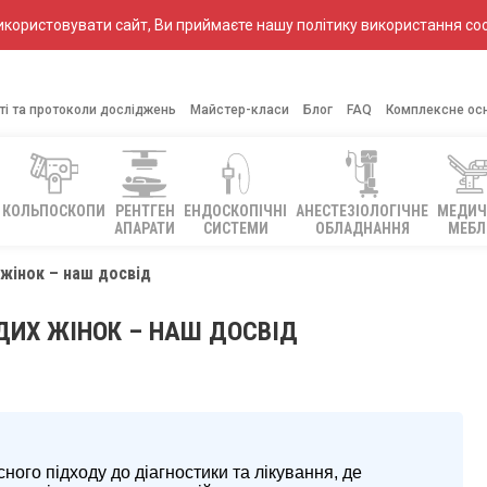
ористовувати сайт, Ви приймаєте нашу політику використання coo
ті та протоколи досліджень
Майстер-класи
Блог
FAQ
Комплексне ос
КОЛЬПОСКОПИ
РЕНТГЕН
ЕНДОСКОПІЧНІ
АНЕСТЕЗІОЛОГІЧНЕ
МЕДИЧ
АПАРАТИ
СИСТЕМИ
ОБЛАДНАННЯ
МЕБЛ
 жінок – наш досвід
ОДИХ ЖІНОК – НАШ ДОСВІД
ого підходу до діагностики та лікування, де