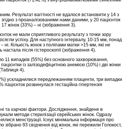
ним. Результат вагітності не вдалося встановити у 14 з
 згідно з проаналізованими нами даними, у 20 пацієнток
17 жінок (33%) – ні (
зображення 3
).
єнток не мали сприятливого результату з точки зору
осягли успіху. Для наступного інтервалу, 10-15 мм, понад
 ні. Кількість жінок з поліпами матки >15 мм, які не
ть настала після гістероскопії (
зображення 4
).
було 11 випадків (55%) без основного захворювання,
 пацієнтки із залізодефіцитною анемією (10%) і дві жінки
(
Таблиця 4
).
20%) ускладнилися передлежанням плаценти, три випадки
5% пацієнток розвинулася гестаційна гіпертензія
ні та харчові фактори. Дослідження, знайдене в
 шукали методи стерилізації єврейських жінок. Одразу
нялися менструації. Існує мінімальна інформація про
уло зібрано 93 свідчення від жінок, які пережили Голокост,