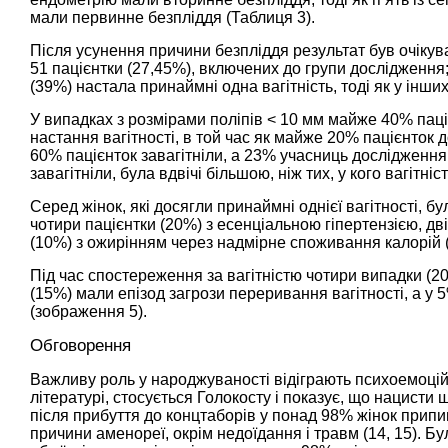
мали первинне безпліддя (
Таблиця 3
).
Після усунення причини безпліддя результат був очікува
51 пацієнтки (27,45%), включених до групи дослідження;
(39%) настала принаймні одна вагітність, тоді як у інших 
У випадках з розмірами поліпів < 10 мм майже 40% паці
настання вагітності, в той час як майже 20% пацієнток д
60% пацієнток завагітніли, а 23% учасниць дослідження –
завагітніли, була вдвічі більшою, ніж тих, у кого вагітніс
Серед жінок, які досягли принаймні однієї вагітності, 
чотири пацієнтки (20%) з есенціальною гіпертензією, дві
(10%) з ожирінням через надмірне споживання калорій 
Під час спостереження за вагітністю чотири випадки (
(15%) мали епізод загрози переривання вагітності, а у 
(
зображення 5
).
Обговорення
Важливу роль у народжуваності відіграють психоемоцій
літературі, стосується Голокосту і показує, що нацисти
після прибуття до концтаборів у понад 98% жінок припи
причини аменореї, окрім недоїдання і травм (
14
,
15
). Б