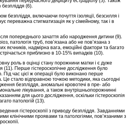
ікування передчасного дефіциту естрадіолу (
5
). Також
 безпліддя (
6
).
озом безпліддя, включаючи почуття ізоляції, безсилля і
ує переважна стигматизація як у сімейному, так і в
після попереднього зачаття або народження дитини (
9
).
іоз, патологія труб, пов’язана або не пов’язана з
их яєчників, надмірна вага, емоційні фактори та багато
стрічається приблизно в 10-15% випадків (
10
).
овну роль в оцінці стану порожнини матки і є дуже
я (
11
). Перше гістероскопічне дослідження було
ю. Під час цієї ж операції було виконано перше
. Це стало відправною точкою методики, яка сьогодні
ження безпліддя, аномальні кровотечі в пре- або
мональне лікування, а також внутрішньопорожнинні
казанням для цього дослідження, оскільки гістероскопія
гато патологій (
13
).
едення гістероскопії з приводу безпліддя. Завданнями
ми клінічними проявами та патологіями, пов’язаними з
роскопії.