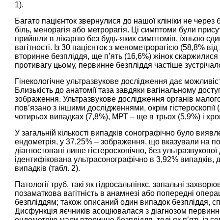
1
).
Багато пацієнток звернулися до нашої клініки не через 
біль, менорагія або метрорагія. Ці симптоми були присут
прийшли в лікарню без будь-яких симптомів, їхньою є
вагітності. Із 30 пацієнток з менометрорагією (58,8% від
вторинне безпліддя, ще п’ять (16,6%) жінок скаржилися 
противагу цьому, первинне безпліддя частіше зустрічал
Гінекологічне ультразвукове дослідження дає можливість
Близькість до анатомії таза завдяки вагінальному дост
зображення. Ультразвукове дослідження органів малого т
пов’язано з іншими дослідженнями, окрім гістероскопії 
чотирьох випадках (7,8%), МРТ – ще в трьох (5,9%) і хро
У загальній кількості випадків сонографічно було вия
ендометрія, у 37,25% – зображення, що вказували на по
діагностовані лише гістероскопічно, без ультразвукової
ідентифікована ультрасонографічно в 3,92% випадків, 
випадків (
табл. 2
).
Патології труб, такі як гідросальпінкс, запальні захвор
позаматкова вагітність в анамнезі або попередні операц
безпліддям; також описаний один випадок безпліддя, с
Дисфункція яєчників асоціювалася з діагнозом первинног
ендометрію мали вторинне безпліддя, тоді як п’ять із 