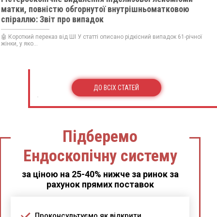
матки, повністю обгорнутої внутрішньоматковою
спіраллю: Звіт про випадок
🤖 Короткий переказ від ШІ У статті описано рідкісний випадок 61-річної
жінки, у яко...
ДО ВСІХ СТАТЕЙ
Підберемо
Ендоскопічну систему
за ціною на 25-40% нижче за ринок за
рахунок прямих поставок
Проконсультуємо як відкрити