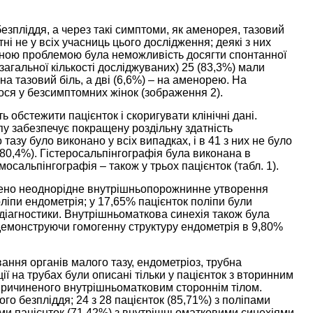
безпліддя, а через такі симптоми, як аменорея, тазовий
ні не у всіх учасниць цього дослідження; деякі з них
диною проблемою була неможливість досягти спонтанної
 загальної кількості досліджуваних) 25 (83,3%) мали
на тазовий біль, а дві (6,6%) – на аменорею. На
ося у безсимптомних жінок (
зображення 2
).
 обстежити пацієнток і скоригувати клінічні дані.
упу забезпечує покращену роздільну здатність
азу було виконано у всіх випадках, і в 41 з них не було
(80,4%). Гістеросальпінгографія була виконана в
мосальпінгографія – також у трьох пацієнток (
табл. 1
).
влено неоднорідне внутрішньопорожнинне утворення
ліпи ендометрія; у 17,65% пацієнток поліпи були
 діагностики. Внутрішньоматкова синехія також була
демонструючи гомогенну структуру ендометрія в 9,80%
ювання органів малого тазу, ендометріоз, трубна
ії на трубах були описані тільки у пацієнток з вторинним
причиненого внутрішньоматковим стороннім тілом.
о безпліддя; 24 з 28 пацієнток (85,71%) з поліпами
семи пацієнток (71,42%) з внутрішньоматковими синехіями