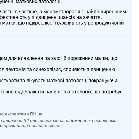
суненні маткових патологій.
ічається частіше, а менометрорагія є найпоширенішим
ективність у підвищенні шансів на зачаття,
і матки, що підкреслює її важливість у репродуктивній
дом для виявлення патологій порожнини матки, що
поліпектомія та синехолізис, сприяють підвищенню
тувати та лікувати маткові патології, покращуючи
точно відображати наявність патологій, що потребує
но експертами RH.ua
ративного ШІ для швидкого ознайомлення з основними
мо прочитати повний текст.