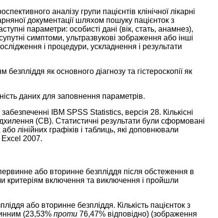
пективного аналізу групи пацієнтів клінічної лікарні
карняної документації шляхом пошуку пацієнток з
ступні параметри: особисті дані (вік, стать, анамнез),
, супутні симптоми, ультразвукові зображення або інші
ші дослідження і процедури, ускладнення і результати
 безпліддя як основного діагнозу та гістероскопії як
ність даних для заповнення параметрів.
абезпеченні IBM SPSS Statistics, версія 28. Кількісні
ідхилення (СВ). Статистичні результати були сформовані
 або лінійних графіків і таблиць, які доповнювали
 Excel 2007.
 первинне або вторинне безпліддя після обстеження в
ідали критеріям включення та виключення і пройшли
іддя або вторинне безпліддя. Кількість пацієнток з
ринним (23,53%
проти
76,47% відповідно) (
зображення