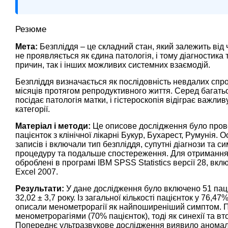
Резюме
Мета:
Безпліддя – це складний стан, який залежить від
не проявляється як єдина патологія, і тому діагностика
причин, так і інших можливих системних взаємодій.
Безпліддя визначається як послідовність невдалих спро
місяців протягом репродуктивного життя. Серед багатьо
посідає патологія матки, і гістероскопія відіграє важливу
категорії.
Матеріал і методи:
Це описове дослідження було прове
пацієнток з клінічної лікарні Букур, Бухарест, Румунія.
записів і включали тип безпліддя, супутні діагнози та с
процедуру та подальше спостереження. Для отримання 
оброблені в програмі IBM SPSS Statistics версії 28, вклю
Excel 2007.
Результати:
У дане дослідження було включено 51 паціє
32,02 ± 3,7 року. Із загальної кількості пацієнток у 76,
описали менометрорагії як найпоширеніший симптом. П
менометрорагіями (70% пацієнток), тоді як синехії та 
Попереднє ультразвукове дослідження виявило аномалії