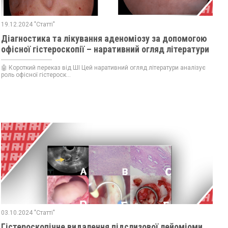
19.12.2024 "Статті"
Діагностика та лікування аденоміозу за допомогою
офісної гістероскопії – наративний огляд літератури
🤖 Короткий переказ від ШІ Цей наративний огляд літератури аналізує
роль офісної гістероск...
03.10.2024 "Статті"
Гістероскопічне видалення підслизової лейоміоми