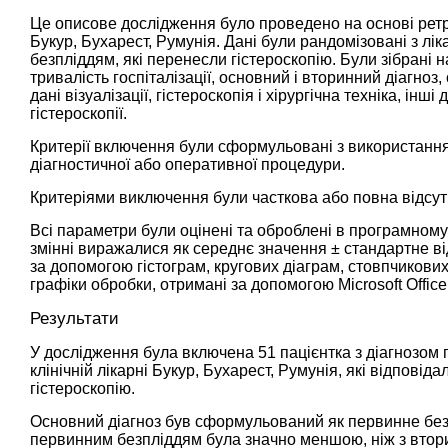
Це описове дослідження було проведено на основі ретрос
Букур, Бухарест, Румунія. Дані були рандомізовані з лі
безпліддям, які перенесли гістероскопію. Були зібрані на
тривалість госпіталізації, основний і вторинний діагноз
дані візуалізації, гістероскопія і хірургічна техніка, ін
гістероскопії.
Критерії включення були сформульовані з використанням
діагностичної або оперативної процедури.
Критеріями виключення були часткова або повна відсут
Всі параметри були оцінені та оброблені в програмному з
змінні виражалися як середнє значення ± стандартне в
за допомогою гістограм, кругових діаграм, стовпчикових
графіки обробки, отримані за допомогою Microsoft Office
Результати
У дослідження була включена 51 пацієнтка з діагнозом
клінічній лікарні Букур, Бухарест, Румунія, які відпов
гістероскопію.
Основний діагноз був сформульований як первинне безпл
первинним безпліддям була значно меншою, ніж з вто