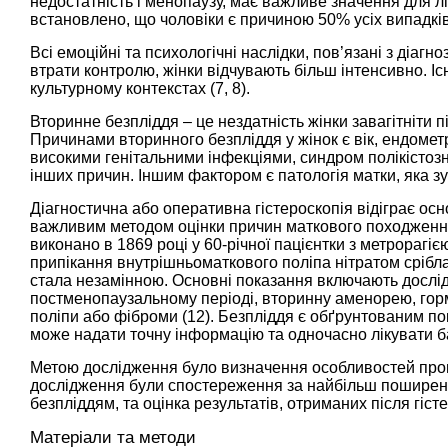
недостатність і менопаузу, має важливе значення для л
встановлено, що чоловіки є причиною 50% усіх випадків
Всі емоційні та психологічні наслідки, пов’язані з діагн
втрати контролю, жінки відчувають більш інтенсивно. Існ
культурному контекстах (
7
,
8
).
Вторинне безпліддя – це нездатність жінки завагітніти 
Причинами вторинного безпліддя у жінок є вік, ендометр
високими генітальними інфекціями, синдром полікістозн
інших причин. Іншим фактором є патологія матки, яка зу
Діагностична або оперативна гістероскопія відіграє осн
важливим методом оцінки причин маткового походженн
виконано в 1869 році у 60-річної пацієнтки з метрорагіє
припікання внутрішньоматкового поліпа нітратом срібла
стала незамінною. Основні показання включають дослід
постменопаузальному періоді, вторинну аменорею, гор
поліпи або фіброми (
12
). Безпліддя є обґрунтованим по
може надати точну інформацію та одночасно лікувати ба
Метою дослідження було визначення особливостей пров
дослідження були спостереження за найбільш поширени
безпліддям, та оцінка результатів, отриманих після гісте
Матеріали та методи