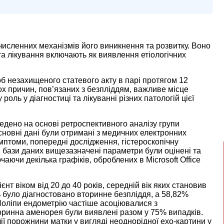
 численних механізмів його виникнення та розвитку. Воно
 та лікування включають як виявлення етіологічних
б незахищеного статевого акту в парі протягом 12
х причин, пов’язаних з безпліддям, важливе місце
 роль у діагностиці та лікуванні різних патологій цієї
дено на основі ретроспективного аналізу групи
 Основні дані були отримані з медичних електронних
имптоми, попередні дослідження, гістероскопічну
бази даних вищезазначені параметри були оцінені та
чаючи декілька графіків, оброблених в Microsoft Office
нт віком від 20 до 40 років, середній вік яких становив
47% було діагностовано вторинне безпліддя, а 58,82%
оліпи ендометрію частіше асоціювалися з
вторинна аменорея були виявлені разом у 75% випадків.
 порожнини матки у вигляді неоднорідної ехо-картини у