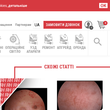
OK
kies,
детальніше
UA
RU
ЗАМОВИТИ ДЗВІНОК
нащення
Партнерам
НІ
ОПЕРАЦІЙНЕ
УЗД
РЕМОНТ
АПГРЕЙД
ОРЕНДА
І
СВІТЛО
АПАРАТИ
СХОЖІ СТАТТІ