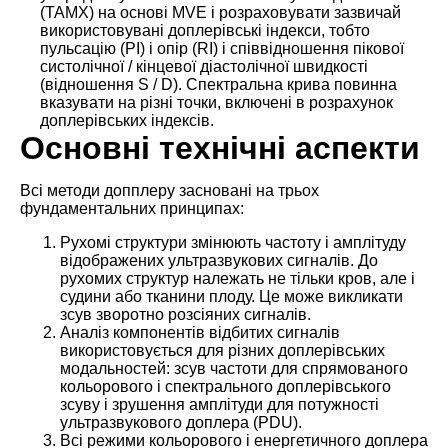
(TAMX) на основі MVE і розраховувати зазвичай
використовувані доплерівські індекси, тобто
пульсацію (PI) і опір (RI) і співвідношення пікової
систолічної / кінцевої діастолічної швидкості
(відношення S / D). Спектральна крива повинна
вказувати на різні точки, включені в розрахунок
доплерівських індексів.
Основні технічні аспекти
Всі методи допплеру засновані на трьох
фундаментальних принципах:
Рухомі структури змінюють частоту і амплітуду
відображених ультразвукових сигналів. До
рухомих структур належать не тільки кров, але і
судини або тканини плоду. Це може викликати
зсув зворотно розсіяних сигналів.
Аналіз компонентів відбитих сигналів
використовується для різних доплерівських
модальностей: зсув частоти для спрямованого
кольорового і спектрального доплерівського
зсуву і зрушення амплітуди для потужності
ультразвукового доплера (PDU).
Всі режими кольорового і енергетичного доплера