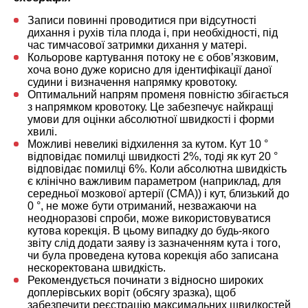
Записи повинні проводитися при відсутності
дихання і рухів тіла плода і, при необхідності, під
час тимчасової затримки дихання у матері.
Кольорове картування потоку не є обов’язковим,
хоча воно дуже корисно для ідентифікації даної
судини і визначення напрямку кровотоку.
Оптимальний напрям променя повністю збігається
з напрямком кровотоку. Це забезпечує найкращі
умови для оцінки абсолютної швидкості і форми
хвилі.
Можливі невеликі відхилення за кутом. Кут 10 °
відповідає помилці швидкості 2%, тоді як кут 20 °
відповідає помилці 6%. Коли абсолютна швидкість
є клінічно важливим параметром (наприклад, для
середньої мозкової артерії (СМА)) і кут, близький до
0 °, не може бути отриманий, незважаючи на
неодноразові спроби, може використовуватися
кутова корекція. В цьому випадку до будь-якого
звіту слід додати заяву із зазначенням кута і того,
чи була проведена кутова корекція або записана
нескоректована швидкість.
Рекомендується починати з відносно широких
доплерівських воріт (обсягу зразка), щоб
забезпечити реєстрацію максимальних швидкостей