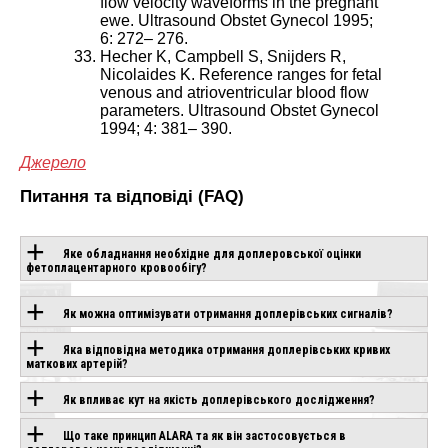
flow velocity waveforms in the pregnant
ewe. Ultrasound Obstet Gynecol 1995;
6: 272– 276.
Hecher K, Campbell S, Snijders R,
Nicolaides K. Reference ranges for fetal
venous and atrioventricular blood flow
parameters. Ultrasound Obstet Gynecol
1994; 4: 381– 390.
Джерело
Питання та відповіді (FAQ)
Яке обладнання необхідне для доплеровської оцінки
фетоплацентарного кровообігу?
Як можна оптимізувати отримання доплерівських сигналів?
Яка відповідна методика отримання доплерівських кривих
маткових артерій?
Як впливає кут на якість доплерівського дослідження?
Що таке принцип ALARA та як він застосовується в