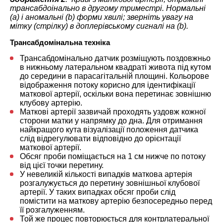
трансабдоінально в другому триместрі. Нормальні
(а) і аномальні (b) форми хвилі; зверніть увагу на
мітку (стрілку) в доплерівському сигналі на (b).
Трансабдомінальна техніка
Трансабдомінально датчик розміщують поздовжньо
в нижньому латеральном квадраті живота під кутом
до середини в парасагітальній площині. Кольорове
відображення потоку корисно для ідентифікації
маткової артерії, оскільки вона перетинає зовнішню
клубову артерію.
Маткові артерії зазвичай проходять уздовж кожної
сторони матки у напрямку до дна. Для отримання
найкращого кута візуалізації положення датчика
слід відрегулювати відповідно до орієнтації
маткової артерії.
Обсяг проби поміщається на 1 см нижче по потоку
від цієї точки перетину.
У невеликій кількості випадків маткова артерія
розгалужується до перетину зовнішньої клубової
артерії. У таких випадках обсяг проби слід
помістити на маткову артерію безпосередньо перед
її розгалуженням.
Той же процес повторюється для контрлатеральної