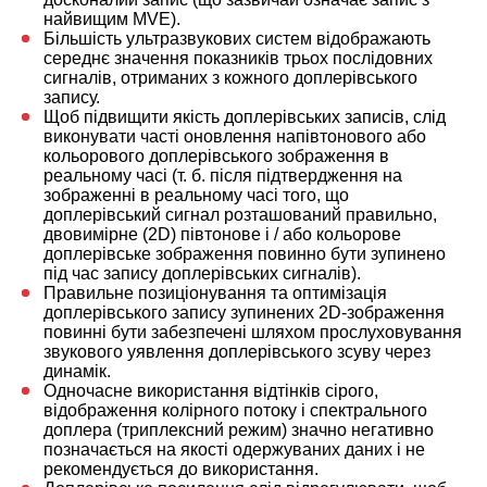
найвищим MVE).
Більшість ультразвукових систем відображають
середнє значення показників трьох послідовних
сигналів, отриманих з кожного доплерівського
запису.
Щоб підвищити якість доплерівських записів, слід
виконувати часті оновлення напівтонового або
кольорового доплерівського зображення в
реальному часі (т. б. після підтвердження на
зображенні в реальному часі того, що
доплерівський сигнал розташований правильно,
двовимірне (2D) півтонове і / або кольорове
доплерівське зображення повинно бути зупинено
під час запису доплерівських сигналів).
Правильне позиціонування та оптимізація
доплерівського запису зупинених 2D-зображення
повинні бути забезпечені шляхом прослуховування
звукового уявлення доплерівського зсуву через
динамік.
Одночасне використання відтінків сірого,
відображення колірного потоку і спектрального
доплера (триплексний режим) значно негативно
позначається на якості одержуваних даних і не
рекомендується до використання.