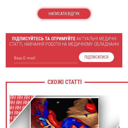
НАПИСАТИ ВІДГУК
ПІДПИСУЙТЕСЬ ТА ОТРИМУЙТЕ
АКТУАЛЬНІ МЕДИЧНІ
СТАТТІ, НАВЧАННЯ РОБОТИ НА МЕДИЧНОМУ ОБЛАДНАННІ
ПІДПИСАТИСЯ
Ваш E-mail
СХОЖІ СТАТТІ