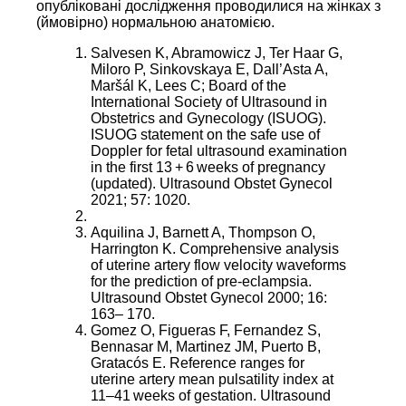
опубліковані дослідження проводилися на жінках з
(ймовірно) нормальною анатомією.
Salvesen K, Abramowicz J, Ter Haar G,
Miloro P, Sinkovskaya E, Dall’Asta A,
Maršál K, Lees C; Board of the
International Society of Ultrasound in
Obstetrics and Gynecology (ISUOG).
ISUOG statement on the safe use of
Doppler for fetal ultrasound examination
in the first 13 + 6 weeks of pregnancy
(updated). Ultrasound Obstet Gynecol
2021; 57: 1020.
Aquilina J, Barnett A, Thompson O,
Harrington K. Comprehensive analysis
of uterine artery flow velocity waveforms
for the prediction of pre-eclampsia.
Ultrasound Obstet Gynecol 2000; 16:
163– 170.
Gomez O, Figueras F, Fernandez S,
Bennasar M, Martinez JM, Puerto B,
Gratacós E. Reference ranges for
uterine artery mean pulsatility index at
11–41 weeks of gestation. Ultrasound