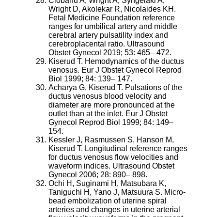
Ciobanu A, Wright A, Syngelaki A,
Wright D, Akolekar R, Nicolaides KH.
Fetal Medicine Foundation reference
ranges for umbilical artery and middle
cerebral artery pulsatility index and
cerebroplacental ratio. Ultrasound
Obstet Gynecol 2019; 53: 465– 472.
Kiserud T. Hemodynamics of the ductus
venosus. Eur J Obstet Gynecol Reprod
Biol 1999; 84: 139– 147.
Acharya G, Kiserud T. Pulsations of the
ductus venosus blood velocity and
diameter are more pronounced at the
outlet than at the inlet. Eur J Obstet
Gynecol Reprod Biol 1999; 84: 149–
154.
Kessler J, Rasmussen S, Hanson M,
Kiserud T. Longitudinal reference ranges
for ductus venosus flow velocities and
waveform indices. Ultrasound Obstet
Gynecol 2006; 28: 890– 898.
Ochi H, Suginami H, Matsubara K,
Taniguchi H, Yano J, Matsuura S. Micro-
bead embolization of uterine spiral
arteries and changes in uterine arterial