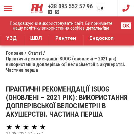
+38
095 552 57 96
UA
RU
Дистрибуція медичного обладнання
Продовжуючи використовувати сайт, Ви приймаєте
OK
нашу політику використання cookies,
детальніше
УЗД
ШВЛ
Рентген
Ендоскоп
Головна
Статті
Практичні рекомендації ISUOG (оновлені – 2021 рік):
використання доплерівської велосіметріі в акушерстві.
Частина перша
ПРАКТИЧНІ РЕКОМЕНДАЦІЇ ISUOG
(ОНОВЛЕНІ – 2021 РІК): ВИКОРИСТАННЯ
ДОПЛЕРІВСЬКОЇ ВЕЛОСІМЕТРІІ В
АКУШЕРСТВІ. ЧАСТИНА ПЕРША
★ ★ ★ ★ ★
11.08.2021 "Статті"