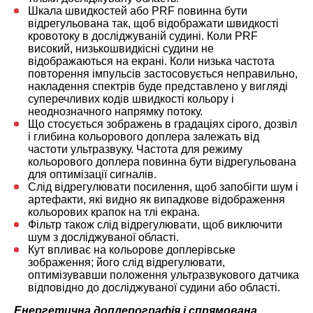
Шкала швидкостей або PRF повинна бути
відрегульована так, щоб відображати швидкості
кровотоку в досліджуваній судині. Коли PRF
високий, низькошвидкісні судини не
відображаються на екрані. Коли низька частота
повторення імпульсів застосовується неправильно,
накладення спектрів буде представлено у вигляді
суперечливих кодів швидкості кольору і
неоднозначного напрямку потоку.
Що стосується зображень в градаціях сірого, дозвіл
і глибина кольорового доплера залежать від
частоти ультразвуку. Частота для режиму
кольорового доплера повинна бути відрегульована
для оптимізації сигналів.
Слід відрегулювати посилення, щоб запобігти шум і
артефакти, які видно як випадкове відображення
кольорових крапок на тлі екрана.
Фільтр також слід відрегулювати, щоб виключити
шум з досліджуваної області.
Кут впливає на кольорове доплерівське
зображення; його слід відрегулювати,
оптимізувавши положення ультразвукового датчика
відповідно до досліджуваної судини або області.
Енергетична доплерографія і спрямована