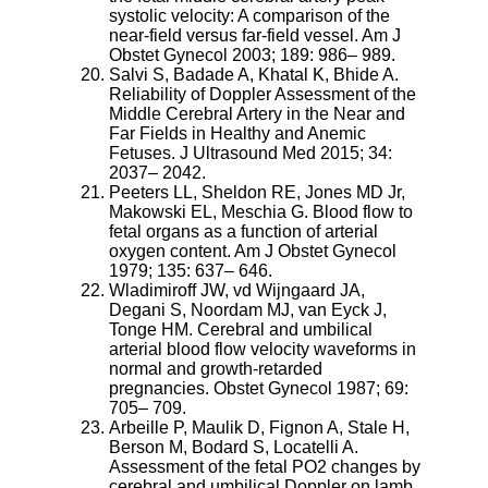
systolic velocity: A comparison of the
near-field versus far-field vessel. Am J
Obstet Gynecol 2003; 189: 986– 989.
Salvi S, Badade A, Khatal K, Bhide A.
Reliability of Doppler Assessment of the
Middle Cerebral Artery in the Near and
Far Fields in Healthy and Anemic
Fetuses. J Ultrasound Med 2015; 34:
2037– 2042.
Peeters LL, Sheldon RE, Jones MD Jr,
Makowski EL, Meschia G. Blood flow to
fetal organs as a function of arterial
oxygen content. Am J Obstet Gynecol
1979; 135: 637– 646.
Wladimiroff JW, vd Wijngaard JA,
Degani S, Noordam MJ, van Eyck J,
Tonge HM. Cerebral and umbilical
arterial blood flow velocity waveforms in
normal and growth-retarded
pregnancies. Obstet Gynecol 1987; 69:
705– 709.
Arbeille P, Maulik D, Fignon A, Stale H,
Berson M, Bodard S, Locatelli A.
Assessment of the fetal PO2 changes by
cerebral and umbilical Doppler on lamb