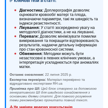
✅ Ключові тези зі статті:
Діагностика:
Доплерографія дозволяє
оцінювати кровообіг матері та плода,
визначаючи параметри, такі як швидкість та
індекси резистентності.
Лікування:
У статті зосереджено увагу на
методології діагностики, а не на лікуванні.
Переваги:
Дозволяє мінімізувати помилки
вимірювання та покращити відтворюваність
результатів, надаючи детальну інформацію
про стан кровоносної системи.
Обмеження:
Методики можуть бути
незастосовні в певних клінічних умовах, а
інтерпретація ускладнюється при аномаліях
матки.
Останнє оновлення:
22 липня 2025 р.
Експертна перевірка:
Матеріал перевірено та
відредаговано експертами RH.ua
Примітка про ШІ:
Цей блок створено за допомогою
генеративного ШІ для швидкого ознайомлення з
основними ідеями статті. Для повного розуміння
теми рекомендуємо прочитати повний текст.
⚠️ Не замінює медичну консультацію