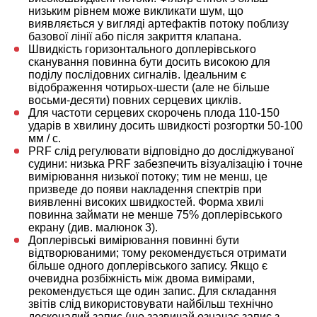
низьким рівнем може викликати шум, що
виявляється у вигляді артефактів потоку поблизу
базової лінії або після закриття клапана.
Швидкість горизонтального доплерівського
сканування повинна бути досить високою для
поділу послідовних сигналів. Ідеальним є
відображення чотирьох-шести (але не більше
восьми-десяти) повних серцевих циклів.
Для частоти серцевих скорочень плода 110-150
ударів в хвилину досить швидкості розгортки 50-100
мм / с.
PRF слід регулювати відповідно до досліджуваної
судини: низька PRF забезпечить візуалізацію і точне
вимірювання низької потоку; тим не менш, це
призведе до появи накладення спектрів при
виявленні високих швидкостей. Форма хвилі
повинна займати не менше 75% доплерівського
екрану (див. малюнок 3).
Доплерівські вимірювання повинні бути
відтворюваними; тому рекомендується отримати
більше одного доплерівського запису. Якщо є
очевидна розбіжність між двома вимірами,
рекомендується ще один запис. Для складання
звітів слід використовувати найбільш технічно
досконалий запис (що зазвичай означає запис з