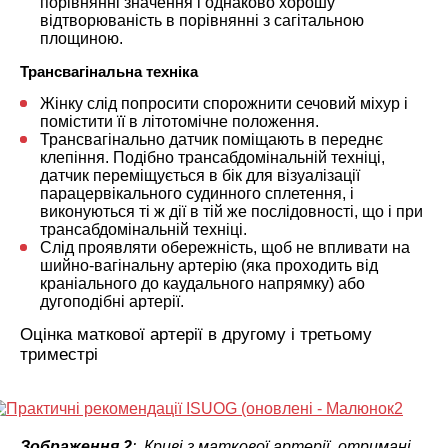
порівнянні значення і однаково хорошу
відтворюваність в порівнянні з сагітальною
площиною.
Трансвагінальна техніка
Жінку слід попросити спорожнити сечовий міхур і
помістити її в літотомічне положення.
Трансвагінально датчик поміщають в переднє
клепіння. Подібно трансабдомінальній техніці,
датчик переміщується в бік для візуалізації
парацервікального судинного сплетення, і
виконуються ті ж дії в тій же послідовності, що і при
трансабдомінальній техніці.
Слід проявляти обережність, щоб не впливати на
шийно-вагінальну артерію (яка проходить від
краніального до каудального напрямку) або
дугоподібні артерії.
Оцінка маткової артерії в другому і третьому
триместрі
Зображення 2
: Криві з маткової артерії, отримані