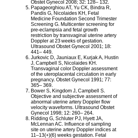
Obstet Gynecol 2008; 32: 128– 132.
Papageorghiou AT, Yu CK, Bindra R,
Pandis G, Nicolaides KH, Fetal
Medicine Foundation Second Trimester
Screening G. Multicenter screening for
pre-eclampsia and fetal growth
restriction by transvaginal uterine artery
Doppler at 23 weeks of gestation.
Ultrasound Obstet Gynecol 2001; 18:
441– 449.
Jurkovic D, Jauniaux E, Kurjak A, Hustin
J, Campbell S, Nicolaides KH.
Transvaginal color Doppler assessment
of the uteroplacental circulation in early
pregnancy. Obstet Gynecol 1991; 77:
365– 369.
Bower S, Kingdom J, Campbell S.
Objective and subjective assessment of
abnormal uterine artery Doppler flow
velocity waveforms. Ultrasound Obstet
Gynecol 1998; 12: 260– 264.
Ridding G, Schluter PJ, Hyett JA,
McLennan AC. Influence of sampling
site on uterine artery Doppler indices at
11–13(+)(6) weeks gestation. Fetal