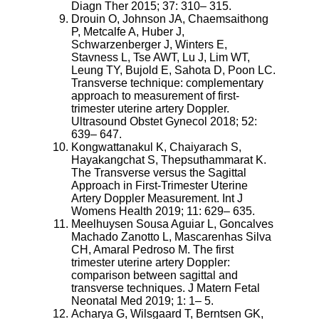
Diagn Ther 2015; 37: 310– 315.
Drouin O, Johnson JA, Chaemsaithong
P, Metcalfe A, Huber J,
Schwarzenberger J, Winters E,
Stavness L, Tse AWT, Lu J, Lim WT,
Leung TY, Bujold E, Sahota D, Poon LC.
Transverse technique: complementary
approach to measurement of first-
trimester uterine artery Doppler.
Ultrasound Obstet Gynecol 2018; 52:
639– 647.
Kongwattanakul K, Chaiyarach S,
Hayakangchat S, Thepsuthammarat K.
The Transverse versus the Sagittal
Approach in First-Trimester Uterine
Artery Doppler Measurement. Int J
Womens Health 2019; 11: 629– 635.
Meelhuysen Sousa Aguiar L, Goncalves
Machado Zanotto L, Mascarenhas Silva
CH, Amaral Pedroso M. The first
trimester uterine artery Doppler:
comparison between sagittal and
transverse techniques. J Matern Fetal
Neonatal Med 2019; 1: 1– 5.
Acharya G, Wilsgaard T, Berntsen GK,