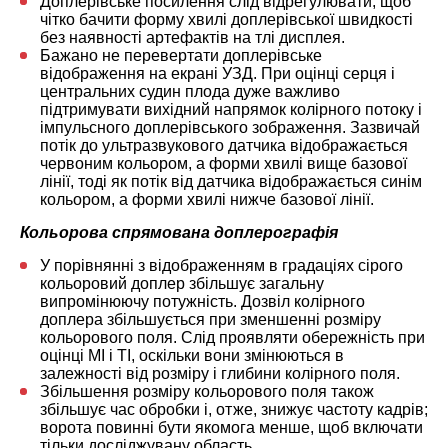
Доплерівське посилення слід відрегулювати, щоб
чітко бачити форму хвилі доплерівської швидкості
без наявності артефактів на тлі дисплея.
Бажано не перевертати доплерівське
відображення на екрані УЗД. При оцінці серця і
центральних судин плода дуже важливо
підтримувати вихідний напрямок колірного потоку і
імпульсного доплерівського зображення. Зазвичай
потік до ультразвукового датчика відображається
червоним кольором, а форми хвилі вище базової
лінії, тоді як потік від датчика відображається синім
кольором, а форми хвилі нижче базової лінії.
Кольорова спрямована доплерографія
У порівнянні з відображенням в градаціях сірого
кольоровий доплер збільшує загальну
випромінюючу потужність. Дозвіл колірного
доплера збільшується при зменшенні розміру
кольорового поля. Слід проявляти обережність при
оцінці MI і TI, оскільки вони змінюються в
залежності від розміру і глибини колірного поля.
Збільшення розміру кольорового поля також
збільшує час обробки і, отже, знижує частоту кадрів;
ворота повинні бути якомога менше, щоб включати
тільки досліджувану область.