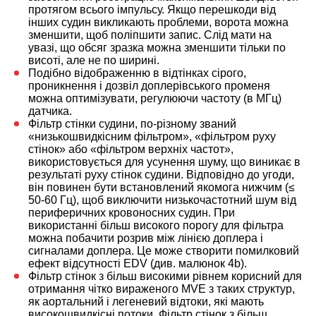
протягом всього імпульсу. Якщо перешкоди від
інших судин викликають проблеми, ворота можна
зменшити, щоб поліпшити запис. Слід мати на
увазі, що обсяг зразка можна зменшити тільки по
висоті, але не по ширині.
Подібно відображенню в відтінках сірого,
проникнення і дозвіл доплерівського променя
можна оптимізувати, регулюючи частоту (в МГц)
датчика.
Фільтр стінки судини, по-різному званий
«низькошвидкісним фільтром», «фільтром руху
стінок» або «фільтром верхніх частот»,
використовується для усунення шуму, що виникає в
результаті руху стінок судини. Відповідно до угоди,
він повинен бути встановлений якомога нижчим (≤
50-60 Гц), щоб виключити низькочастотний шум від
периферичних кровоносних судин. При
використанні більш високого порогу для фільтра
можна побачити розрив між лінією доплера і
сигналами доплера. Це може створити помилковий
ефект відсутності EDV (див. малюнок 4b).
Фільтр стінок з більш високими рівнем корисний для
отримання чітко вираженого MVE з таких структур,
як аортальний і легеневий відтоки, які мають
високошвидкісні потоки. Фільтр стінок з більш