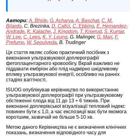
Автори:
A. Bhide
,
G. Acharya
,
A. Baschat
,
C. M.
Bilardo
, C. Brezinka,
D. Cafici
,
C. Ebbing
,
E. Hernandez-
Andrade
,
K. Kalache
,
J. Kingdom
,
T. Kiserud
,
S. Kumar
,
W. Lee
,
C. Lees
,
K. Y. Leung
, G. Malinger,
G. Mari
,
F.
Prefumo
,
W. Sepulveda
, B. Trudinger
Ця стаття являє собою практичний посібник з
виконання ультразвукової доплерографії
фетоплацентарного кровообігу. Вкрай важливо не
піддавати ембріон або плід надмірно шкідливому
впливу ультразвукової енергії, особливо на ранніх
стадіях вагітності.
ISUOG опублікував керівництво по використанню
ультразвукової доплерографії при ультразвуковому
обстеженні плода від 11 до 13 + 6 тижнів. При
виконанні доплерівської візуалізації тепловий індекс
повинен бути ≤ 1,0, а час експозиції має бути якомога
коротшим, зазвичай не більше 5-10 хв.
Метою даного Керівництва не є визначення клінічних
показань, визначення відповідного часу для