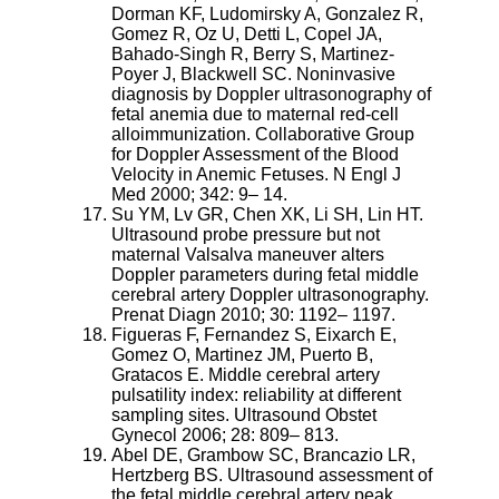
Dorman KF, Ludomirsky A, Gonzalez R,
Gomez R, Oz U, Detti L, Copel JA,
Bahado-Singh R, Berry S, Martinez-
Poyer J, Blackwell SC. Noninvasive
diagnosis by Doppler ultrasonography of
fetal anemia due to maternal red-cell
alloimmunization. Collaborative Group
for Doppler Assessment of the Blood
Velocity in Anemic Fetuses. N Engl J
Med 2000; 342: 9– 14.
Su YM, Lv GR, Chen XK, Li SH, Lin HT.
Ultrasound probe pressure but not
maternal Valsalva maneuver alters
Doppler parameters during fetal middle
cerebral artery Doppler ultrasonography.
Prenat Diagn 2010; 30: 1192– 1197.
Figueras F, Fernandez S, Eixarch E,
Gomez O, Martinez JM, Puerto B,
Gratacos E. Middle cerebral artery
pulsatility index: reliability at different
sampling sites. Ultrasound Obstet
Gynecol 2006; 28: 809– 813.
Abel DE, Grambow SC, Brancazio LR,
Hertzberg BS. Ultrasound assessment of
the fetal middle cerebral artery peak