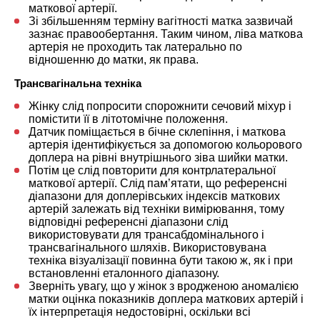
маткової артерії.
Зі збільшенням терміну вагітності матка зазвичай
зазнає правообертання. Таким чином, ліва маткова
артерія не проходить так латерально по
відношенню до матки, як права.
Трансвагінальна техніка
Жінку слід попросити спорожнити сечовий міхур і
помістити її в літотомічне положення.
Датчик поміщається в бічне склепіння, і маткова
артерія ідентифікується за допомогою кольорового
доплера на рівні внутрішнього зіва шийки матки.
Потім це слід повторити для контрлатеральної
маткової артерії. Слід пам’ятати, що референсні
діапазони для доплерівських індексів маткових
артерій залежать від техніки вимірювання, тому
відповідні референсні діапазони слід
використовувати для трансабдомінального і
трансвагінального шляхів. Використовувана
техніка візуалізації повинна бути такою ж, як і при
встановленні еталонного діапазону.
Зверніть увагу, що у жінок з вродженою аномалією
матки оцінка показників доплера маткових артерій і
їх інтерпретація недостовірні, оскільки всі