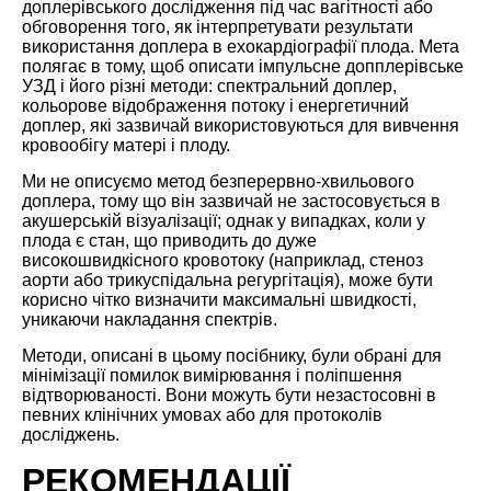
доплерівського дослідження під час вагітності або
обговорення того, як інтерпретувати результати
використання доплера в ехокардіографії плода. Мета
полягає в тому, щоб описати імпульсне допплерівське
УЗД і його різні методи: спектральний доплер,
кольорове відображення потоку і енергетичний
доплер, які зазвичай використовуються для вивчення
кровообігу матері і плоду.
Ми не описуємо метод безперервно-хвильового
доплера, тому що він зазвичай не застосовується в
акушерській візуалізації; однак у випадках, коли у
плода є стан, що приводить до дуже
високошвидкісного кровотоку (наприклад, стеноз
аорти або трикуспідальна регургітація), може бути
корисно чітко визначити максимальні швидкості,
уникаючи накладання спектрів.
Методи, описані в цьому посібнику, були обрані для
мінімізації помилок вимірювання і поліпшення
відтворюваності. Вони можуть бути незастосовні в
певних клінічних умовах або для протоколів
досліджень.
РЕКОМЕНДАЦІЇ