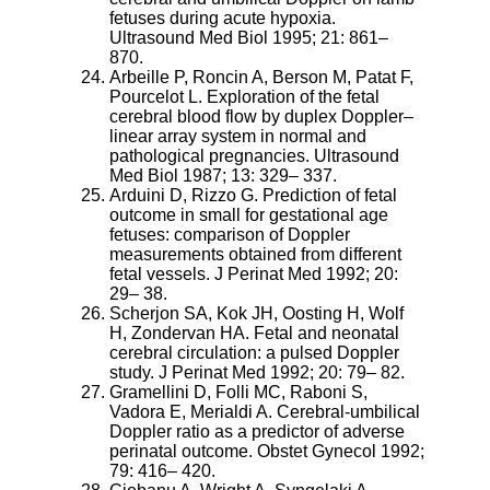
fetuses during acute hypoxia.
Ultrasound Med Biol 1995; 21: 861–
870.
Arbeille P, Roncin A, Berson M, Patat F,
Pourcelot L. Exploration of the fetal
cerebral blood flow by duplex Doppler–
linear array system in normal and
pathological pregnancies. Ultrasound
Med Biol 1987; 13: 329– 337.
Arduini D, Rizzo G. Prediction of fetal
outcome in small for gestational age
fetuses: comparison of Doppler
measurements obtained from different
fetal vessels. J Perinat Med 1992; 20:
29– 38.
Scherjon SA, Kok JH, Oosting H, Wolf
H, Zondervan HA. Fetal and neonatal
cerebral circulation: a pulsed Doppler
study. J Perinat Med 1992; 20: 79– 82.
Gramellini D, Folli MC, Raboni S,
Vadora E, Merialdi A. Cerebral-umbilical
Doppler ratio as a predictor of adverse
perinatal outcome. Obstet Gynecol 1992;
79: 416– 420.