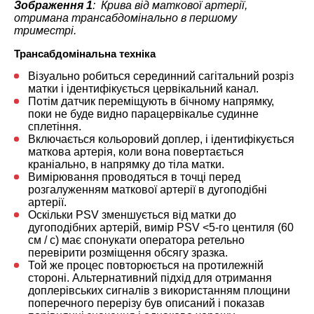
Зображення 1
: Крива від маткової артерії,
отримана трансабдомінально в першому
триместрі.
Трансабдомінальна техніка
Візуально робиться серединний сагітальний розріз
матки і ідентифікується цервікальний канал.
Потім датчик переміщують в бічному напрямку,
поки не буде видно парацервікалье судинне
сплетіння.
Включається кольоровий доплер, і ідентифікується
маткова артерія, коли вона повертається
краніально, в напрямку до тіла матки.
Вимірювання проводяться в точці перед
розгалуженням маткової артерії в дугоподібні
артерії.
Оскільки PSV зменшується від матки до
дугоподібних артерій, вимір PSV <5-го центиля (60
см / с) має спонукати оператора ретельно
перевірити розміщення обсягу зразка.
Той же процес повторюється на протилежній
стороні. Альтернативний підхід для отримання
доплерівських сигналів з використанням площини
поперечного перерізу був описаний і показав