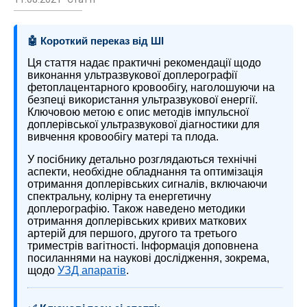
🤖 Короткий переказ від ШІ
Ця стаття надає практичні рекомендації щодо
виконання ультразвукової доплерографії
фетоплацентарного кровообігу, наголошуючи на
безпеці використання ультразвукової енергії.
Ключовою метою є опис методів імпульсної
доплерівської ультразвукової діагностики для
вивчення кровообігу матері та плода.
У посібнику детально розглядаються технічні
аспекти, необхідне обладнання та оптимізація
отримання доплерівських сигналів, включаючи
спектральну, колірну та енергетичну
доплерографію. Також наведено методики
отримання доплерівських кривих маткових
артерій для першого, другого та третього
триместрів вагітності. Інформація доповнена
посиланнями на наукові дослідження, зокрема,
щодо
УЗД апаратів
.