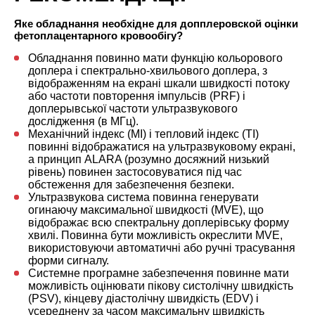
Яке обладнання необхідне для допплеровской оцінки
фетоплацентарного кровообігу?
Обладнання повинно мати функцію кольорового
доплера і спектрально-хвильового доплера, з
відображенням на екрані шкали швидкості потоку
або частоти повторення імпульсів (PRF) і
доплерывської частоти ультразвукового
дослідження (в МГц).
Механічний індекс (MI) і тепловий індекс (TI)
повинні відображатися на ультразвуковому екрані,
а принцип ALARA (розумно досяжний низький
рівень) повинен застосовуватися під час
обстеження для забезпечення безпеки.
Ультразвукова система повинна генерувати
огинаючу максимальної швидкості (MVE), що
відображає всю спектральну доплерівську форму
хвилі. Повинна бути можливість окреслити MVE,
використовуючи автоматичні або ручні трасування
форми сигналу.
Системне програмне забезпечення повинне мати
можливість оцінювати пікову систолічну швидкість
(PSV), кінцеву діастолічну швидкість (EDV) і
усереднену за часом максимальну швидкість