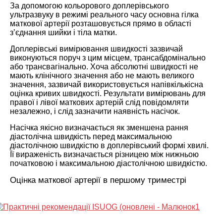
За допомогою кольорового доплерівського
ультразвуку в режимі реального часу основна гілка
маткової артерії розташовується прямо в області
з’єднання шийки і тіла матки.
Доплерівські вимірювання швидкості зазвичай
виконуються поруч з цим місцем, трансабдомінально
або трансвагінально. Хоча абсолютні швидкості не
мають клінічного значення або не мають великого
значення, зазвичай використовується напівкількісна
оцінка кривих швидкості. Результати вимірювань для
правої і лівої маткових артерій слід повідомляти
незалежно, і слід зазначити наявність насічок.
Насічка якісно визначається як зменшена рання
діастолічна швидкість перед максимальною
діастолічною швидкістю в доплерівський формі хвилі.
Її вираженість визначається різницею між нижньою
початковою і максимальною діастолічною швидкістю.
Оцінка маткової артерії в першому триместрі