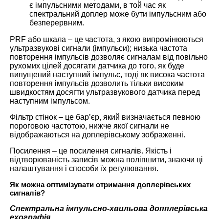
є імпульсними методами, в той час як
спектральний доплер може бути імпульсним або
безперервним.
PRF або шкала – це частота, з якою випромінюються
ультразвукові сигнали (імпульси); низька частота
повторення імпульсів дозволяє сигналам від повільно
рухомих цілей досягати датчика до того, як буде
випущений наступний імпульс, тоді як висока частота
повторення імпульсів дозволить тільки високим
швидкостям досягти ультразвукового датчика перед
наступним імпульсом.
Фільтр стінок – це бар’єр, який визначається певною
пороговою частотою, нижче якої сигнали не
відображаються на доплерівському зображенні.
Посилення – це посилення сигналів. Якість і
відтворюваність записів можна поліпшити, знаючи ці
налаштування і способи їх регулювання.
Як можна оптимізувати отримання доплерівських
сигналів?
Спектральна імпульсно-хвильова допплерівська
ехографія