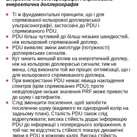
енергетична доплерографія
Ті ж фундаментальні принципи, що і для
спрямованої кольорової доплерівської
ультрасонографії, застосовні до PDU і
спрямованого PDU.
PDU більш чутливий до більш низьких швидкостей,
ніж кольоровий спрямований доплер.
PDU виявляє зміни амплітуди (потужності)
доплерівських сигналів.
Кут чинить менший вплив на енергетичний доплер,
ніж на кольорові доплерівські сигнали; тим не
менш, слід виконати той же процес оптимізації, що і
для кольорового спрямованого доплера.
При використанні PDU немає явища накладення
спектрів (крім спрямованих PDU); проте
невідповідне низьке значення PRF може привести
до шуму і артефактів.
Слід зменшити посилення, щоб запобігти
посиленню шуму (видимого як однорідний колір на
задньому плані). Сталість PDU також слід
відрегулювати; висока стійкість додає інформацію
PDU до інформації з попереднього зображення, в
той час як відсутність стійкості показує динамічні
зміни в PDU в кожному кадрі. Висока стійкість