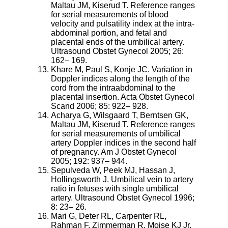
Maltau JM, Kiserud T. Reference ranges
for serial measurements of blood
velocity and pulsatility index at the intra-
abdominal portion, and fetal and
placental ends of the umbilical artery.
Ultrasound Obstet Gynecol 2005; 26:
162– 169.
Khare M, Paul S, Konje JC. Variation in
Doppler indices along the length of the
cord from the intraabdominal to the
placental insertion. Acta Obstet Gynecol
Scand 2006; 85: 922– 928.
Acharya G, Wilsgaard T, Berntsen GK,
Maltau JM, Kiserud T. Reference ranges
for serial measurements of umbilical
artery Doppler indices in the second half
of pregnancy. Am J Obstet Gynecol
2005; 192: 937– 944.
Sepulveda W, Peek MJ, Hassan J,
Hollingsworth J. Umbilical vein to artery
ratio in fetuses with single umbilical
artery. Ultrasound Obstet Gynecol 1996;
8: 23– 26.
Mari G, Deter RL, Carpenter RL,
Rahman F, Zimmerman R, Moise KJ Jr,