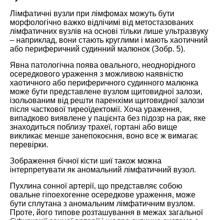
Лімфатичні вузли при лімфомах можуть бути
морфологічно важко відлічимі від метостазованих
лімфатичних вузлів на основі тільки лише ультразвуку
– наприклад, вони стають круглими і мають хаотичний
або периферичний судинний малюнок (Зобр. 5).
Явна патологічна поява овального, неоднорідного
осередкового ураження з можливою наявністю
хаотичного або периферичного судинного малюнка
може бути представлене вузлом щитовидної залози,
ізольованим від решти паренхіми щитовидної залози
після часткової тиреоїдектомії. Хоча ураження,
випадково виявлене у пацієнта без підозр на рак, яке
знаходиться поблизу трахеї, гортані або вище
викликає менше занепокоєння, воно все ж вимагає
перевірки.
Зображення бічної кісти шиї також можна
інтерпретувати як аномальний лімфатичний вузол.
Пухлина сонної артерії, що представляє собою
овальне гіпоехогенне осередкове ураження, може
бути сплутана з аномальним лімфатичним вузлом.
Проте, його типове розташування в межах загальної