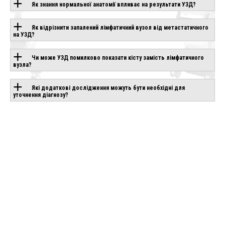
ТЕХНОЛОГІЄЮ
Як знання нормальної анатомії впливає на результати УЗД?
Як відрізнити запалений лімфатичний вузол від метастатичного
на УЗД?
CANON APLIO
CHISON SONOGO
IO AIR
BEYOND
EBIT 90
влення
Чи може УЗД помилково показати кісту замість лімфатичного
Під замовлення
Під замовлення
вузла?
Які додаткові дослідження можуть бути необхідні для
уточнення діагнозу?
ше
Детальніше
Детальніше