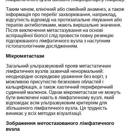
Таким чином, клінічний або сімейний анамнез, а також
інформація про перебіг захворювання, наприклад,
відсутність відповіді на протизапальне лікування або
терапію антибіотиками, мають вирішальне значення.
Після виключення метастазування на основі
аспіраційної біопсії слід провести повну резекцію
підозрюваного лімфатичного вузла з наступним
гістопатологічним дослідженням.
Мікрометастази
Загальний ультразвуковий прояв метастатичних
лімфатичних вузлів зазвичай ненормальний:
неоднорідне осередкове ураження без воріт, з
можливою присутністю безехових областей і
кальцифікація, а також хаотичний периферичний
судинний малюнок. Однак мікрометастази не можуть
бути виключені навіть в лімфатичному вузлі, який
відповідає всім ультразвуковим критеріям для
збільшеного лімфатичного вузла. Ця трудність
виникає у всіх методах візуалізації.
Зображення метостазованого лімфатичного
вузла