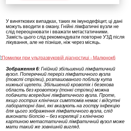
У виняткових випадках, таких як імунодефіцит, ці дані
можуть вводити в оману. Гнійні лімфатичні вузли не
слід переоцінювати і вважати метастатичними.
Замість цього слід рекомендувати повторне УЗД після
лікування, але не пізніше, ніж через місяць.
Зображення 6
: Гнійний збільшений лімфатичний
вузол. Поперечний переріз лімфатичного вузла
(товсті стрілки), розташованого поблизу кута
нижньої щелепи. Збільшений кровотік і безехова
область без кровотоку (тонкі стрілки) можна
побачити всередині лімфатичного вузла. Проте,
якщо гострих клінічних симптомів немає і відсутні
лабораторні дані, які вказують на гостру інфекцію
для цього зображення лімфатичного вузла, слід
виконати біопсію – без кореляції з клінічною
картиною метастатичний лімфатичний вузол може
мати такий же зовнішній вигляд.