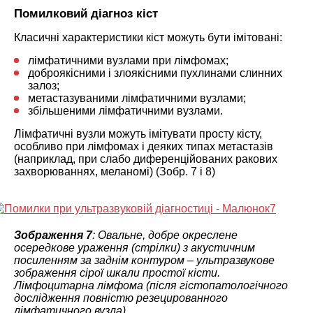
Помилковий діагноз кіст
Класичні характеристики кіст можуть бути імітовані:
лімфатичними вузлами при лімфомах;
доброякісними і злоякісними пухлинами слинних
залоз;
метастазуваними лімфатичними вузлами;
збільшеними лімфатичними вузлами.
Лімфатичні вузли можуть імітувати просту кісту,
особливо при лімфомах і деяких типах метастазів
(наприклад, при слабо диференційованих ракових
захворюваннях, меланомі) (Зобр. 7 і 8)
Зображення 7
: Овальне, добре окреслене
осередкове ураження (стрілки) з акустичним
посиленням за заднім контуром – ультразвукове
зображення сірої шкали простої кісти.
Лімфоцитарна лімфома (після гістопатологічного
дослідження повністю резецированного
лімфатичного вузла).