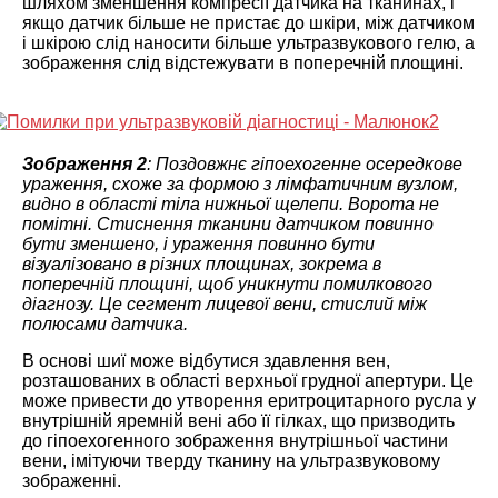
шляхом зменшення компресії датчика на тканинах, і
якщо датчик більше не пристає до шкіри, між датчиком
і шкірою слід наносити більше ультразвукового гелю, а
зображення слід відстежувати в поперечній площині.
Зображення 2
: Поздовжнє гіпоехогенне осередкове
ураження, схоже за формою з лімфатичним вузлом,
видно в області тіла нижньої щелепи. Ворота не
помітні. Стиснення тканини датчиком повинно
бути зменшено, і ураження повинно бути
візуалізовано в різних площинах, зокрема в
поперечній площині, щоб уникнути помилкового
діагнозу. Це сегмент лицевої вени, стислий між
полюсами датчика.
В основі шиї може відбутися здавлення вен,
розташованих в області верхньої грудної апертури. Це
може привести до утворення еритроцитарного русла у
внутрішній яремній вені або її гілках, що призводить
до гіпоехогенного зображення внутрішньої частини
вени, імітуючи тверду тканину на ультразвуковому
зображенні.