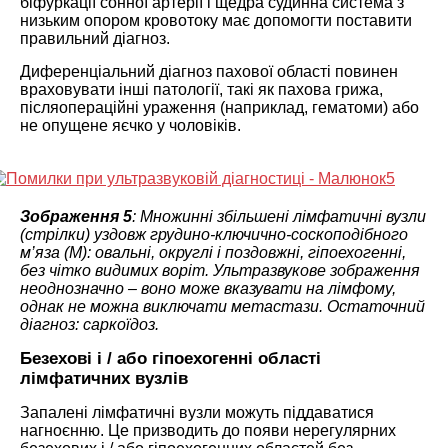
біфуркації сонної артерії і щедра судинна система з
низьким опором кровотоку має допомогти поставити
правильний діагноз.
Диференціальний діагноз пахової області повинен
враховувати інші патології, такі як пахова грижа,
післяопераційні ураження (наприклад, гематоми) або
не опущене яєчко у чоловіків.
Зображення 5
: Множинні збільшені лімфатичні вузли
(стрілки) уздовж грудино-ключично-соскоподібного
м’яза (М): овальні, округлі і поздовжні, гіпоехогенні,
без чітко видимих воріт. Ультразвукове зображення
неоднозначно – воно може вказувати на лімфому,
однак не можна виключати метастази. Остаточний
діагноз: саркоїдоз.
Безехові і / або гіпоехогенні області
лімфатичних вузлів
Запалені лімфатичні вузли можуть піддаватися
нагноєнню. Це призводить до появи нерегулярних