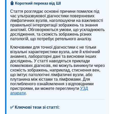
🤖 Короткий переказ від ШІ
Стаття розглядає основні причини помилок під
час ультразвукової діагностики поверхневих
лімфатичних вузлів, наголошуючи на важливості
правильної інтерпретації зображень та знання
анатомії. Обговорюються умови, що ускладнюють
дослідження, та схожість зображень різних
патологій, що потребує ретельного аналізу.
Ключовими для точної діагностики є не тільки
візуальні характеристики вузла, але й клінічний
анамнез, лабораторні дані та висновки інших
досліджень. У статті наводяться приклади
помилкових діагнозів, які можуть виникнути через
схожість зображень, наприклад, стиснення вен,
що імітує патологічні лімфатичні вузли, або
плутанина між кістами та лімфомами. Для
поглибленого ознайомлення з відповідними
пристроями, ви можете переглянути
УЗД
апарати
.
✅ Ключові тези зі статті: