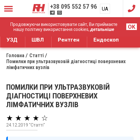
+38
095 552 57 96
UA
RU
Дистрибуція медичного обладнання
Продовжуючи використовувати сайт, Ви приймаєте
OK
нашу політику використання cookies,
детальніше
УЗД
ШВЛ
Рентген
Ендоскоп
Головна
Статті
Помилки при ультразвуковій діагностиці поверхневих
лімфатичних вузлів
ПОМИЛКИ ПРИ УЛЬТРАЗВУКОВІЙ
ДІАГНОСТИЦІ ПОВЕРХНЕВИХ
ЛІМФАТИЧНИХ ВУЗЛІВ
★ ★ ★ ★ ☆
24.12.2019 "Статті"