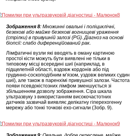
Зображення 8
: Множинні овальні і поліциклічні,
безехові або майже безехові вогнищеві ураження
(стрілки) в привушній залозі (PG). Діагноз на основі
біопсії: слабо диференційований рак.
Лімфатичні вузли які вводять в оману картиною
простої кісти можуть бути виявлені не тільки в
типовому місці всередині шиї (наприклад, в
підщелепній області, вздовж кордонів або під
грудинно-соскоподібним м’язом, уздовж великих судин
шиї), але також в паренхімі привушної залози. Частота
появи псевдокістозних лімфом зменшується зі
збільшенням дозволу зображення. Сіра шкала
ультразвуку з використанням високочастотних
датчиків зазвичай виявляє делікатну гіперехогенну
мережу або тонкі точкові ехо-сигнали (Зобр. 9).
Зображення 9
: Овальне, добре окреслене, майже