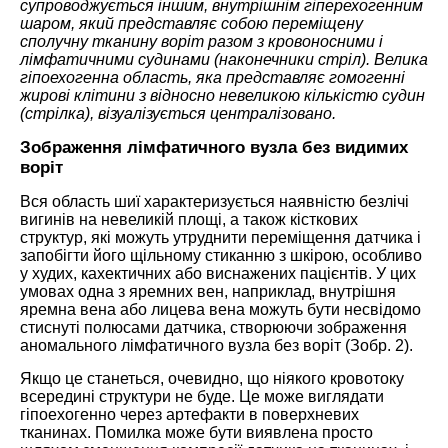
супроводжується іншим, внутрішнім гіперехогенним
шаром, який представляє собою переміщену
сполучну тканину воріт разом з кровоносними і
лімфатичними судинами (наконечники стріл). Велика
гіпоехогенна область, яка представляє гомогенні
жирові клітини з відносно невеликою кількістю судин
(стрілка), візуалізується централізовано.
Зображення лімфатичного вузла без видимих ​​
воріт
Вся область шиї характеризується наявністю безлічі
вигинів на невеликій площі, а також кісткових
структур, які можуть утруднити переміщення датчика і
запобігти його щільному стиканню з шкірою, особливо
у худих, кахектичних або виснажених пацієнтів. У цих
умовах одна з яремних вен, наприклад, внутрішня
яремна вена або лицева вена можуть бути несвідомо
стиснуті полюсами датчика, створюючи зображення
аномального лімфатичного вузла без воріт (Зобр. 2).
Якщо це станеться, очевидно, що ніякого кровотоку
всередині структури не буде. Це може виглядати
гіпоехогенно через артефакти в поверхневих
тканинах. Помилка може бути виявлена ​​просто