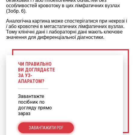
безехових і / або гіпоехогенних областей без
особливостей кровотоку в цих лімфатичних вузлах
(Зобр. 6).
Аналогічна картина може спостерігатися при некрозі і
/ або кровотечі в метастатичних лімфатичних вузлах.
Тому клінічні дані і лабораторні дані мають ключове
значення для диференціальної діагностики.
ЧИ ПРАВИЛЬНО
ВИ ДОГЛЯДАЄТЕ
ЗА УЗ-
АПАРАТОМ?
Завантажте
посібник по
догляду прямо
зараз
ЗАВАНТАЖИТИ PDF