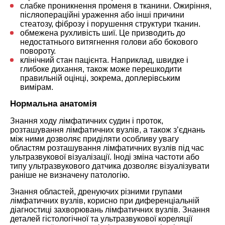
слабке проникнення променя в тканини. Ожиріння,
післяопераційні ураження або інші причини
стеатозу, фіброзу і порушення структури тканин.
обмежена рухливість шиї. Це призводить до
недостатнього витягнення голови або бокового
повороту.
клінічний стан пацієнта. Наприклад, швидке і
глибоке дихання, також може перешкодити
правильній оцінці, зокрема, доплерівським
вимірам.
Нормальна анатомія
Знання ходу лімфатичних судин і проток,
розташування лімфатичних вузлів, а також з’єднань
між ними дозволяє приділяти особливу увагу
областям розташування лімфатичних вузлів під час
ультразвукової візуалізації. Іноді зміна частоти або
типу ультразвукового датчика дозволяє візуалізувати
раніше не визначену патологію.
Знання областей, дренуючих різними групами
лімфатичних вузлів, корисно при диференціальній
діагностиці захворювань лімфатичних вузлів. Знання
деталей гістологічної та ультразвукової кореляції