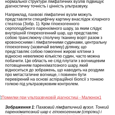
нормальної структури лімфатичних вузлів підвищує
діагностичну точність і цінність ультразвуку.
Наприклад, пахвові лімфатичні вузли можуть
представляти специфічну картину внаслідок хіларного
стеатоза (Зобр. 1). Крім гіпоехогенного
серпоподібного паренхімного шару, за яким слідує
внутрішній гіперехогенний шар, що представляє
собою транслюючу сполучну тканину воріт разом з
кровоносними і лімфатичними судинами, центральну
гіпоехогенну (зазвичай велику) ділянку, що
представляє собою гомогенні жирові клітини з
відносно невеликою кількістю судин, часто можна
побачити. Цю область не слід плутати з вогнищевим
потовщенням паренхіматозного шару, який
відноситься до зображень, що наводить на роздуми
про метастатичне вогнище, і повинен бути
перевірений на основі аспіраційної біопсії з тонкою
голкою під ультразвуковим контролем.
Зображення 1
: Пахвовий лімфатичний вузол. Тонкий
паренхіматозний шар є гіпоехогенним (стрілки) і