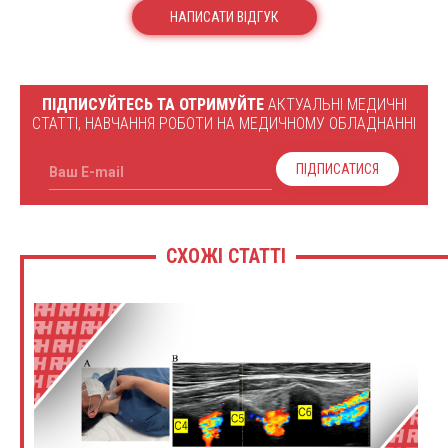
Сірант Юрій Петрович
НАПИСАТИ ВІДГУК
★ ★ ★ ★ ★
Чудова лекція для практикуючих фахівців УЗД дякую за
майстер клас в мережі .Чернівці ЧДМІ 1990-96
ПІДПИСУЙТЕСЬ ТА ОТРИМУЙТЕ
АКТУАЛЬНІ МЕДИЧНІ
СТАТТІ, НАВЧАННЯ РОБОТИ НА МЕДИЧНОМУ ОБЛАДНАННІ
ПІДПИСАТИСЯ
Ваш E-mail
СХОЖІ СТАТТІ