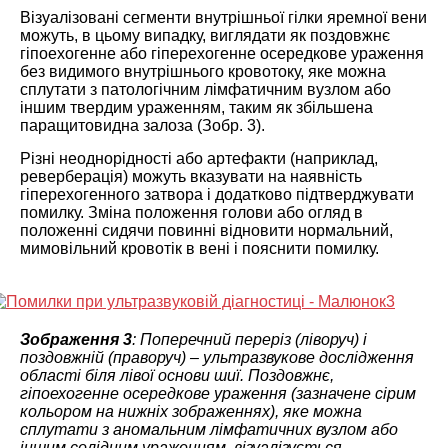
Візуалізовані сегменти внутрішньої гілки яремної вени
можуть, в цьому випадку, виглядати як поздовжнє
гіпоехогенне або гіперехогенне осередкове ураження
без видимого внутрішнього кровотоку, яке можна
сплутати з патологічним лімфатичним вузлом або
іншим твердим ураженням, таким як збільшена
паращитовидна залоза (Зобр. 3).
Різні неоднорідності або артефакти (наприклад,
реверберація) можуть вказувати на наявність
гіперехогенного затвора і додатково підтверджувати
помилку. Зміна положення голови або огляд в
положенні сидячи повинні відновити нормальний,
мимовільний кровотік в вені і пояснити помилку.
Зображення 3
: Поперечний переріз (ліворуч) і
поздовжній (праворуч) – ультразвукове дослідження
області біля лівої основи шиї. Поздовжнє,
гіпоехогенне осередкове ураження (зазначене сірим
кольором на нижніх зображеннях), яке можна
сплутати з аномальним лімфатичних вузлом або
іншим солідним ураженням, візуалізується