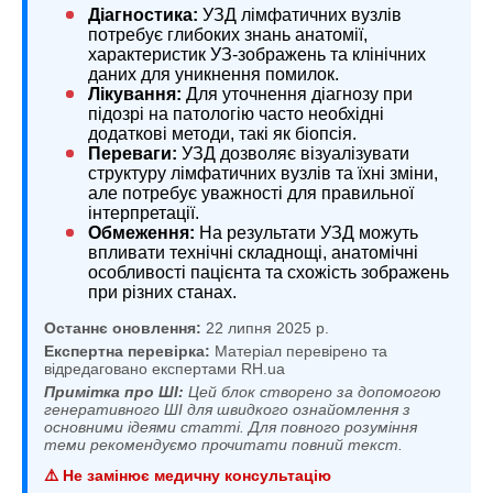
Діагностика:
УЗД лімфатичних вузлів
потребує глибоких знань анатомії,
характеристик УЗ-зображень та клінічних
даних для уникнення помилок.
Лікування:
Для уточнення діагнозу при
підозрі на патологію часто необхідні
додаткові методи, такі як біопсія.
Переваги:
УЗД дозволяє візуалізувати
структуру лімфатичних вузлів та їхні зміни,
але потребує уважності для правильної
інтерпретації.
Обмеження:
На результати УЗД можуть
впливати технічні складнощі, анатомічні
особливості пацієнта та схожість зображень
при різних станах.
Останнє оновлення:
22 липня 2025 р.
Експертна перевірка:
Матеріал перевірено та
відредаговано експертами RH.ua
Примітка про ШІ:
Цей блок створено за допомогою
генеративного ШІ для швидкого ознайомлення з
основними ідеями статті. Для повного розуміння
теми рекомендуємо прочитати повний текст.
⚠️ Не замінює медичну консультацію