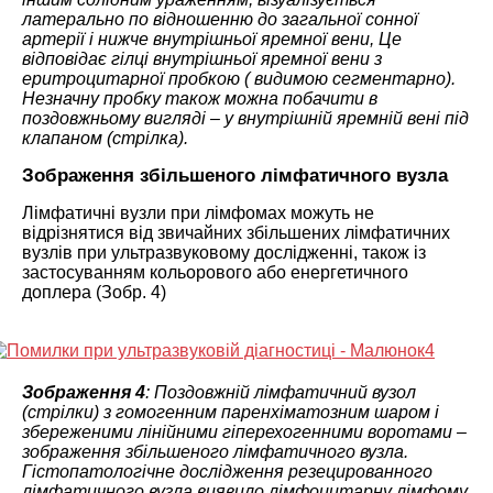
латерально по відношенню до загальної сонної
артерії і нижче внутрішньої яремної вени, Це
відповідає гілці внутрішньої яремної вени з
еритроцитарної пробкою ( видимою сегментарно).
Незначну пробку також можна побачити в
поздовжньому вигляді – у внутрішній яремній вені під
клапаном (стрілка).
Зображення збільшеного лімфатичного вузла
Лімфатичні вузли при лімфомах можуть не
відрізнятися від звичайних збільшених лімфатичних
вузлів при ультразвуковому дослідженні, також із
застосуванням кольорового або енергетичного
доплера (Зобр. 4)
Зображення 4
: Поздовжній лімфатичний вузол
(стрілки) з гомогенним паренхіматозним шаром і
збереженими лінійними гіперехогенними воротами –
зображення збільшеного лімфатичного вузла.
Гістопатологічне дослідження резецированного
лімфатичного вузла виявило лімфоцитарну лімфому.