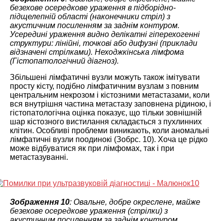
безехове осередкове ураження в підборідно-
підщелепній області (наконечники стріл) з
акустичним посиленням за заднім контуром.
Усередині ураження видно делікатні гіперехогенні
структури: лінійні, точкові або дифузні (приклади
відзначені стрілками). Неходжкінська лімфома
(Гістопатологічний діагноз).
Збільшені лімфатичні вузли можуть також імітувати
просту кісту, подібно лімфатичним вузлам з повним
центральним некрозом і кістозними метастазами, коли
вся внутрішня частина метастазу заповнена рідиною, і
гістопатологічна оцінка показує, що тільки зовнішній
шар кістозного вистилання складається з пухлинних
клітин. Особливі проблеми виникають, коли аномальні
лімфатичні вузли поодинокі (Зобрс. 10). Хоча це рідко
може відбуватися як при лімфомах, так і при
метастазуванні.
Зображення 10
: Овальне, добре окреслене, майже
безехове осередкове ураження (стрілки) з
акустичним посиленням за заднім контуром,