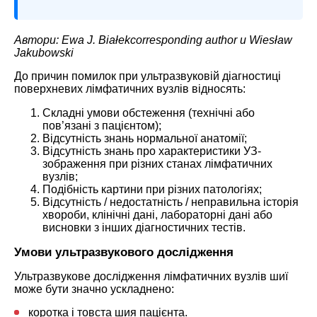
Автори: Ewa J. Białekcorresponding author и Wiesław
Jakubowski
До причин помилок при ультразвуковій діагностиці
поверхневих лімфатичних вузлів відносять:
Складні умови обстеження (технічні або
пов’язані з пацієнтом);
Відсутність знань нормальної анатомії;
Відсутність знань про характеристики УЗ-
зображення при різних станах лімфатичних
вузлів;
Подібність картини при різних патологіях;
Відсутність / недостатність / неправильна історія
хвороби, клінічні дані, лабораторні дані або
висновки з інших діагностичних тестів.
Умови ультразвукового дослідження
Ультразвукове дослідження лімфатичних вузлів шиї
може бути значно ускладнено:
коротка і товста шия пацієнта.