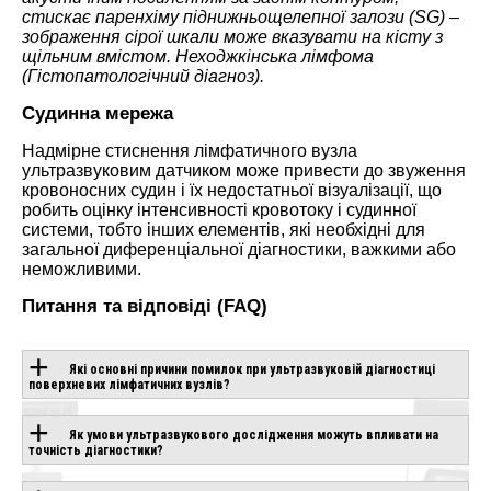
стискає паренхіму піднижньощелепної залози (SG) –
зображення сірої шкали може вказувати на кісту з
щільним вмістом. Неходжкінська лімфома
(Гістопатологічний діагноз).
Судинна мережа
Надмірне стиснення лімфатичного вузла
ультразвуковим датчиком може привести до звуження
кровоносних судин і їх недостатньої візуалізації, що
робить оцінку інтенсивності кровотоку і судинної
системи, тобто інших елементів, які необхідні для
загальної диференціальної діагностики, важкими або
неможливими.
Питання та відповіді (FAQ)
Які основні причини помилок при ультразвуковій діагностиці
поверхневих лімфатичних вузлів?
ОБЛАДНАННЯ З
Як умови ультразвукового дослідження можуть впливати на
точність діагностики?
ЦІЄЮ