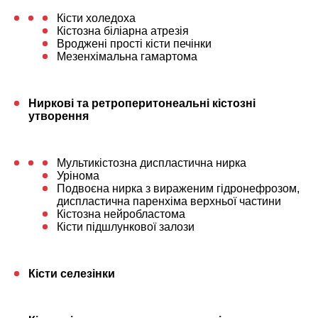
Кісти холедоха
Кістозна біліарна атрезія
Вроджені прості кісти печінки
Мезенхімальна гамартома
Ниркові та ретроперитонеальні кістозні
утворення
Мультикістозна диспластична нирка
Урінома
Подвоєна нирка з вираженим гідронефрозом,
диспластична паренхіма верхньої частини
Кістозна нейробластома
Кісти підшлункової залози
Кісти селезінки