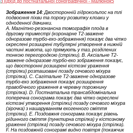
Зображення 14
: Двосторонній гідрокольпос на тлі
подвоєння піхви та пороку розвитку клоаки у
одноденної дівчинки.
А. Магнітно-резонансна томографія плода в
другому триместрі (коронарне Т2-зважене
одноразове турбо-ехо-зображення) показує два чітко
окреслені розширені тубулярні утворення в нижній
частині живота, що прямують у таз, розділених
тонкою перегородкою (стрілки). B. Аксіальне Т2-
зважене одноразове турбо-ехо зображення показує,
що двосторонні розширені кістозні ураження
(стрілки) розташовані позаду сечового міхура
(стрілка). C. Сагітальне Т2-зважене одноразове
турбо-ехо зображення показує розширення
правобічного ураження в черевну порожнину
(стрілка). D. Постнатальна трансабдомінальна
поперечна сонограма показує два чітко окреслені
кістозні утворення (стрілки) позаду сечового міхура
(зірочка) з нашаруванням ехогенного сміття
(стрілки). E. Поздовжня сонограма показує рівень
рідинного сміття (пунктирна стрілка) у кістозному
ураженні (стрілка) позаду сечового міхура (стрілка).
F. На поздовжній сонограмі видно повітря (покажчик