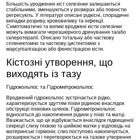
Більшість уроджених кіст селезінки залишаються
стабільними, зменшуються у розмірах або повністю
регресують. У літературі описані рідкісні, спорадичні
випадки розриву, крововиливу та інфекції.
Симптоматичні та великі вроджені кісти селезінки
можуть вимагати черезшкірного дренування та/або
склеротерапії. Описано тотальну або часткову
спленектомію та часткову цистектомію з
марсупіалізацією або фенестрацією кісти.
Кістозні утворення, що
виходять із тазу
Гідрокольпос та Гідрометрокольпос
Вроджений гідрокольпос зустрічається рідко,
характеризується здуттям піхви рідиною внаслідок
обструкції піхвових шляхів. Гідрометрокольпос
відноситься до накопичення рідини у піхві та матці.
Вважається, що це відбувається внаслідок підвищеної
секреції слизу піхвою та шийкою матки у відповідь на
материнські гормони; слиз поступово накопичується,
розширюється і перетворюється на тазове утворення