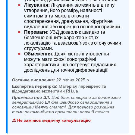
Лікування:
Лікування залежить від типу
утворення, його розміру, наявності
симптомів та може включати
спостереження, дренування, хірургічне
видалення або корекцію основної причини.
Переваги:
УЗД дозволяє швидко та
безпечно оцінити характер кіст, їх
локалізацію та взаємозв’язок з оточуючими
структурами.
Обмеження:
Деякі кістозні утворення
можуть мати схожі сонографічні
характеристики, що потребує подальших
досліджень для точної диференціації.
Останнє оновлення:
22 липня 2025 р.
Експертна перевірка:
Матеріал перевірено та
відредаговано експертами RH.ua
Примітка про ШІ:
Цей блок створено за допомогою
генеративного ШІ для швидкого ознайомлення з
основними ідеями статті. Для повного розуміння
теми рекомендуємо прочитати повний текст.
⚠️ Не замінює медичну консультацію