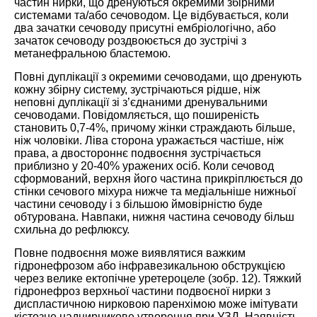
частин нирки, що дренуються окремими збірними
системами та/або сечоводом. Це відбувається, коли
два зачатки сечоводу присутні ембріологічно, або
зачаток сечоводу роздвоюється до зустрічі з
метанефральною бластемою.
Повні дуплікації з окремими сечоводами, що дренують
кожну збірну систему, зустрічаються рідше, ніж
неповні дуплікації зі з’єднаними дренувальними
сечоводами. Повідомляється, що поширеність
становить 0,7-4%, причому жінки страждають більше,
ніж чоловіки. Ліва сторона уражається частіше, ніж
права, а двостороннє подвоєння зустрічається
приблизно у 20-40% уражених осіб. Коли сечовод
сформований, верхня його частина прикріплюється до
стінки сечового міхура нижче та медіальніше нижньої
частини сечоводу і з більшою ймовірністю буде
обтурована. Навпаки, нижня частина сечоводу більш
схильна до рефлюксу.
Повне подвоєння може виявлятися важким
гідронефрозом або інфравезикальною обструкцією
через велике ектопічне уретероцеле (зобр. 12). Тяжкий
гідронефроз верхньої частини подвоєної нирки з
диспластичною нирковою паренхімою може імітувати
кістозне наднирникове утворення при УЗД. Наявність