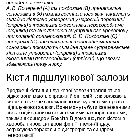
одноденної дівчинки.
A, B. Поперечні (A) та поздовжні (B) пренатальні
сонограми в 36 тижнів гестаційного віку показують
складне кістозне утворення у черевній порожнині
(стрілки) з товстими ехогенними перегородками
(стрілки) та відсутністю внутрішнього кровотоку
при колірній доплерографії. C, D. Поздовжні (C) і
поперечні (D) постнатальні трансабдомінальні
сонограми показують складне праве супраренальне
кістозне утворення (стрілки) з товстими
ехогенними перегородками (стрілки), що злегка
здавлюють праву нирку.
Кісти підшлункової залози
Вроджені кісти підшлункової залози трапляються
рідко; вони мають справжній епітелій і, як вважають,
виникають через аномалії розвитку системи проток
підшлункової залози. Вони можуть бути ізольованими
або асоційованими із системними захворюваннями,
такими як синдром Беквіта-Відеманна, полікістозна
хвороба нирок, синдром фон Гіппеля-Ліндау,
асфіксуюча торакальна дистрофія та синдром
гетеротаксії.