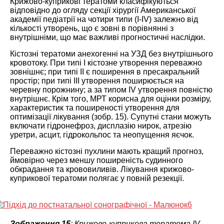
Крижово-куприкові тератоми класифікуються
відповідно до огляду секції хірургії Американської
академії педіатрії на чотири типи (I-IV) залежно від
кількості утворень, що є зовні в порівнянні з
внутрішніми, що має важливі прогностичні наслідки.
Кістозні тератоми анехогенні на УЗД без внутрішнього
кровотоку. При типі I кістозне утворення переважно
зовнішнє; при типі II є поширення в пресакральний
простір; при типі III утворення поширюється на
черевну порожнину; а за типом IV утворення повністю
внутрішнє. Крім того, МРТ корисна для оцінки розміру,
характеристик та поширеності утворення для
оптимізації лікування (зобр. 15). Супутні стани можуть
включати гідронефроз, дисплазію нирок, атрезію
уретри, асцит, гідрокольпос та неопущення яєчок.
Переважно кістозні пухлини мають кращий прогноз,
ймовірно через меншу поширеність судинного
обкрадання та крововиливів. Лікування крижово-
куприкової тератоми полягає у повній резекції.
Зображення 15
: Крижово-куприкова тератома IV