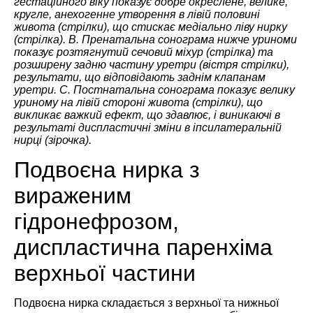
гестаційного віку показує добре окреслене, велике,
кругле, анехогенне утворення в лівій половині
живота (стрілки), що стискає медіально ліву нирку
(стрілка). B. Пренатальна сонограма нижче уриноми
показує розтягнутий сечовий міхур (стрілка) та
розширену задню частину уретри (вістря стрілки),
результати, що відповідають заднім клапанам
уретри. C. Постнатальна сонограма показує велику
уриному на лівій стороні живота (стрілки), що
викликає важкий ефект, що здавлює, і виникаючі в
результаті диспластичні зміни в іпсилатеральній
нирці (зірочка).
Подвоєна нирка з
вираженим
гідронефрозом,
диспластична паренхіма
верхньої частини
Подвоєна нирка складається з верхньої та нижньої