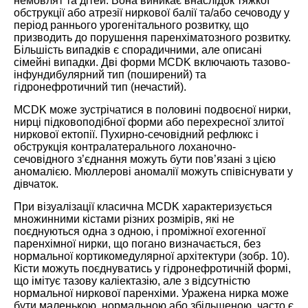
немовлят та дітей. Вона виникає внаслідок тяжкої
обструкції або атрезії ниркової балії та/або сечоводу у
період раннього урогенітального розвитку, що
призводить до порушення паренхіматозного розвитку.
Більшість випадків є спорадичними, але описані
сімейні випадки. Дві форми MCDK включають тазово-
інфундибулярний тип (поширений) та
гідронефротичний тип (нечастий).
MCDK може зустрічатися в половині подвоєної нирки,
нирці підковоподібної форми або перехресної злитої
ниркової ектопії. Пухирно-сечовідний рефлюкс і
обструкція контралатерального лоханочно-
сечовідного з’єднання можуть бути пов’язані з цією
аномалією. Мюллерові аномалії можуть співіснувати у
дівчаток.
При візуалізації класична MCDK характеризується
множинними кістами різних розмірів, які не
поєднуються одна з одною, і проміжної ехогенної
паренхімної нирки, що погано визначається, без
нормальної кортикомедулярної архітектури (зобр. 10).
Кісти можуть поєднуватись у гідронефротичній формі,
що імітує тазову каліектазію, але з відсутністю
нормальної ниркової паренхіми. Уражена нирка може
бути маленькою, нормальною або збільшеною, часто є