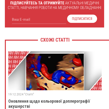
ПІДПИСУЙТЕСЬ ТА ОТРИМУЙТЕ
АКТУАЛЬНІ МЕДИЧНІ
СТАТТІ, НАВЧАННЯ РОБОТИ НА МЕДИЧНОМУ ОБЛАДНАННІ
ПІДПИСАТИСЯ
Ваш E-mail
СХОЖІ СТАТТІ
19.12.2024 "Статті"
Оновлення щодо кольорової доплерографії
акушерстві