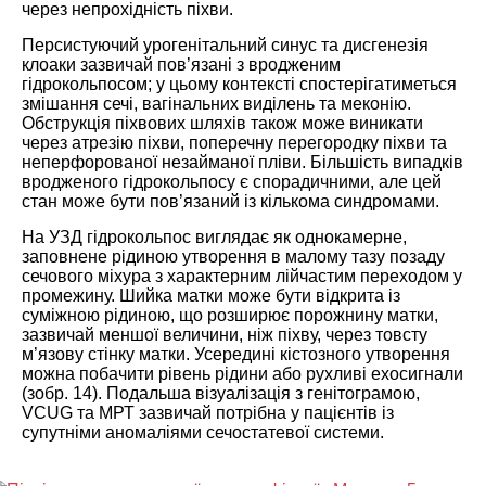
через непрохідність піхви.
Персистуючий урогенітальний синус та дисгенезія
клоаки зазвичай пов’язані з вродженим
гідрокольпосом; у цьому контексті спостерігатиметься
змішання сечі, вагінальних виділень та меконію.
Обструкція піхвових шляхів також може виникати
через атрезію піхви, поперечну перегородку піхви та
неперфорованої незайманої пліви. Більшість випадків
вродженого гідрокольпосу є спорадичними, але цей
стан може бути пов’язаний із кількома синдромами.
На УЗД гідрокольпос виглядає як однокамерне,
заповнене рідиною утворення в малому тазу позаду
сечового міхура з характерним лійчастим переходом у
промежину. Шийка матки може бути відкрита із
суміжною рідиною, що розширює порожнину матки,
зазвичай меншої величини, ніж піхву, через товсту
м’язову стінку матки. Усередині кістозного утворення
можна побачити рівень рідини або рухливі ехосигнали
(зобр. 14). Подальша візуалізація з генітограмою,
VCUG та МРТ зазвичай потрібна у пацієнтів із
супутніми аномаліями сечостатевої системи.