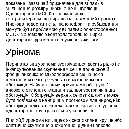
показана і зазвичай призначена для випадків
збільшення розміру нирки, а не її інволюції.
Одностороння MCDK із нормальною
контралатеральною ниркою має відмінний прогноз.
Ниркова недостатність, пієлонефрит та рубцювання
можуть бути проблемою у випадках односторонньої
MCDK з аномалією контралатеральної нирки.
Двостороннє ураження несумісне з життям.
Урінома
Перинатальна уринома зустрічається досить рідко і є
інкапсульованим скупченням сечі в принирковій
фасції, викликане мікроперфорацією чашок з
підтіканням сечі в результаті важкої ниркової
обструкції. Найчастішими причинами обструкції
високого ступеня є клапани задньої уретри чи інша
обструкція. Обструкція верхніх сечових шляхів може
бути пов’язана з найгіршим прогнозом для нирок, ніж
обструкція нижніх сечових шляхів. Більшість уріном
односторонні і зустрічаються у хлопчиків.
При УЗД уринома виглядає як серповидне, кругле або
еліптичне скупчення анехогенної рідини навколо