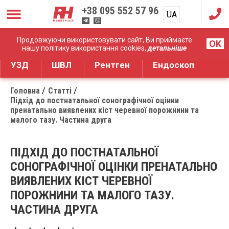
+38
095 552 57 96
UA
RU
Дистрибуція медичного обладнання
Продовжуючи використовувати сайт, Ви приймаєте
OK
нашу політику використання cookies,
детальніше
УЗД
ШВЛ
Рентген
Ендоскоп
Головна
Статті
Підхід до постнатальної сонографічної оцінки
пренатально виявлених кіст черевної порожнини та
малого тазу. Частина друга
ПІДХІД ДО ПОСТНАТАЛЬНОЇ
СОНОГРАФІЧНОЇ ОЦІНКИ ПРЕНАТАЛЬНО
ВИЯВЛЕНИХ КІСТ ЧЕРЕВНОЇ
ПОРОЖНИНИ ТА МАЛОГО ТАЗУ.
ЧАСТИНА ДРУГА