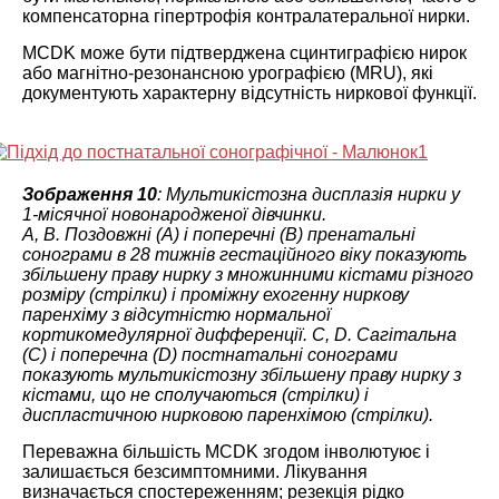
компенсаторна гіпертрофія контралатеральної нирки.
MCDK може бути підтверджена сцинтиграфією нирок
або магнітно-резонансною урографією (MRU), які
документують характерну відсутність ниркової функції.
Зображення 10
: Мультикістозна дисплазія нирки у
1-місячної новонародженої дівчинки.
A, B. Поздовжні (A) і поперечні (B) пренатальні
сонограми в 28 тижнів гестаційного віку показують
збільшену праву нирку з множинними кістами різного
розміру (стрілки) і проміжну ехогенну ниркову
паренхіму з відсутністю нормальної
кортикомедулярної дифференції. C, D. Сагітальна
(C) і поперечна (D) постнатальні сонограми
показують мультикістозну збільшену праву нирку з
кістами, що не сполучаються (стрілки) і
диспластичною нирковою паренхімою (стрілки).
Переважна більшість MCDK згодом інволютуює і
залишається безсимптомними. Лікування
визначається спостереженням; резекція рідко