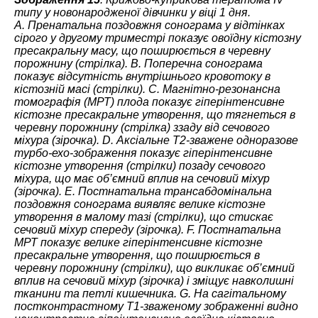
типу у новонародженої дівчинки у віці 1 дня.
А. Пренатальна поздовжня сонограма у відтінках
сірого у другому триместрі показує овоїдну кістозну
пресакральну масу, що поширюється в черевну
порожнину (стрілка). B. Поперечна сонограма
показує відсутність внутрішнього кровотоку в
кістозній масі (стрілки). C. Магнітно-резонансна
томографія (МРТ) плода показує гіперінтенсивне
кістозне пресакральне утворення, що тягнеться в
черевну порожнину (стрілка) ззаду від сечового
міхура (зірочка). D. Аксіальне Т2-зважене одноразове
турбо-ехо-зображення показує гіперінтенсивне
кістозне утворення (стрілки) позаду сечового
міхура, що має об’ємний вплив на сечовий міхур
(зірочка). E. Постнатальна трансабдомінальна
поздовжня сонограма виявляє велике кістозне
утворення в малому тазі (стрілки), що стискає
сечовий міхур спереду (зірочка). F. Постнатальна
МРТ показує велике гіперінтенсивне кістозне
пресакральне утворення, що поширюється в
черевну порожнину (стрілки), що викликає об’ємний
вплив на сечовий міхур (зірочка) і зміщує навколишні
тканини та петлі кишечника. G. На сагітальному
постконтрастному Т1-зваженому зображенні видно