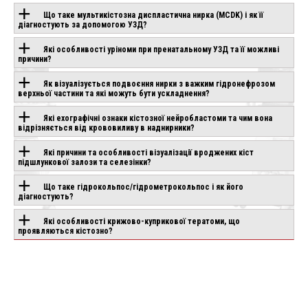
Що таке мультикістозна диспластична нирка (MCDK) і як її
діагностують за допомогою УЗД?
Які особливості уріноми при пренатальному УЗД та її можливі
ОБЛАДНАННЯ З
причини?
ЦІЄЮ
Як візуалізується подвоєння нирки з важким гідронефрозом
верхньої частини та які можуть бути ускладнення?
ТЕХНОЛОГІЄЮ
Які ехографічні ознаки кістозної нейробластоми та чим вона
відрізняється від крововиливу в наднирники?
Які причини та особливості візуалізації вроджених кіст
CANON APLIO
CHISON SONOGO
IO AIR
підшлункової залози та селезінки?
BEYOND
EBIT 90
влення
Під замовлення
Під замовлення
Що таке гідрокольпос/гідрометрокольпос і як його
діагностують?
Які особливості крижово-куприкової тератоми, що
проявляються кістозно?