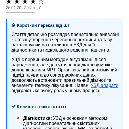
★ ★ ★ ★ ☆
25.01.2022 "Статті"
🤖 Короткий переказ від ШІ
Стаття детально розглядає пренатально виявлені
кістозні утворення черевної порожнини та тазу,
наголошуючи на важливості УЗД для їх
діагностики та подальшого ведення пацієнтів.
УЗД є первинним методом візуалізації після
народження, але для уточнення діагнозу може
доповнюватися МРТ. Організований анатомічний
підхід та увага до сонографічних даних
дозволяють встановити правильний діагноз та
визначити тактику лікування. Наявні
УЗД апарати
відіграють ключову роль у цьому процесі.
✅ Ключові тези зі статті:
Діагностика:
УЗД є основним методом
діагностики пренатальних кістозних
утворень, доповнюючись МРТ за потреби.