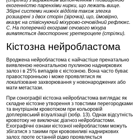
ехогенністю паренхіми нирки, що лежать вище.
Збірні системи нижніх відділів також злегка
розширені з двох сторін (зірочка), що, ймовірно,
вказує на співіснуючий міхурово-сечовідний рефлюкс.
C. На поперечній ехограмі сечового міхура
виявляється двостороннє уретероцеле (стрілки).
Кістозна нейробластома
Вроджена нейробластома є найчастіше пренатально
виявленою неонатальною пухлиною надниркових
залоз і в 25% випадків є кістозною. Вона часто буває
правосторонньою і може проявлятися як
локалізоване захворювання у новонароджених або
мати метастази.
При сонографії кістозна нейробластома виглядає як
складне кістозне утворення з товстими перегородками
та внутрішнім кровотоком при кольоровій
доплерівський візуалізації (зобр. 13). Однак відсутність
кровотоку не виключає діагноз нейробластоми.
Ехографічні ознаки кістозної нейробластоми можуть
збігатися з такими при крововиливі надниркових
залоз; проте останній рідко проявляється