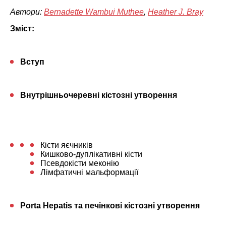
Автори:
Bernadette Wambui Muthee
,
Heather J. Bray
Зміст:
Вступ
Внутрішньочеревні кістозні утворення
Кісти яєчників
Кишково-дуплікативні кісти
Псевдокісти меконію
Лімфатичні мальформації
Porta Hepatis та печінкові кістозні утворення