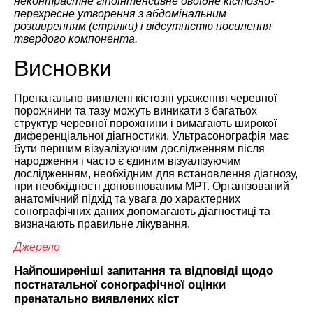
неконтрастне гіпоінтенсивне овоїдне кістозно-
перехресне утворення з абдомінальним
розширенням (стрілки) і відсутністю посилення
твердого компонента.
Висновки
Пренатально виявлені кістозні ураження черевної
порожнини та тазу можуть виникати з багатьох
структур черевної порожнини і вимагають широкої
диференціальної діагностики. Ультрасонографія має
бути першим візуалізуючим дослідженням після
народження і часто є єдиним візуалізуючим
дослідженням, необхідним для встановлення діагнозу,
при необхідності доповнюваним МРТ. Організований
анатомічний підхід та увага до характерних
сонографічних даних допомагають діагностиці та
визначають правильне лікування.
Джерело
Найпоширеніші запитання та відповіді щодо
постнатальної сонографічної оцінки
пренатально виявлених кіст