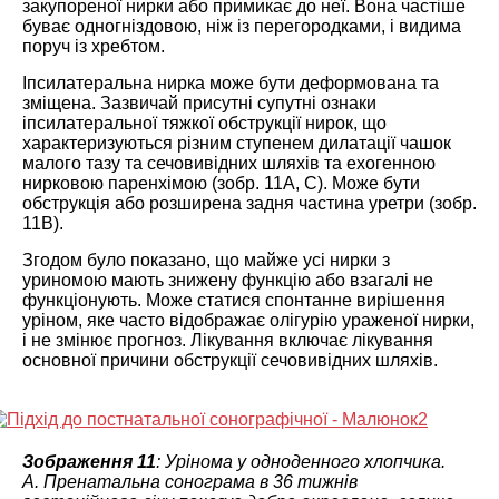
закупореної нирки або примикає до неї. Вона частіше
буває одногніздовою, ніж із перегородками, і видима
поруч із хребтом.
Іпсилатеральна нирка може бути деформована та
зміщена. Зазвичай присутні супутні ознаки
іпсилатеральної тяжкої обструкції нирок, що
характеризуються різним ступенем дилатації чашок
малого тазу та сечовивідних шляхів та ехогенною
нирковою паренхімою (зобр. 11А, С). Може бути
обструкція або розширена задня частина уретри (зобр.
11B).
Згодом було показано, що майже усі нирки з
уриномою мають знижену функцію або взагалі не
функціонують. Може статися спонтанне вирішення
уріном, яке часто відображає олігурію ураженої нирки,
і не змінює прогноз. Лікування включає лікування
основної причини обструкції сечовивідних шляхів.
Зображення 11
: Урінома у одноденного хлопчика.
А. Пренатальна сонограма в 36 тижнів