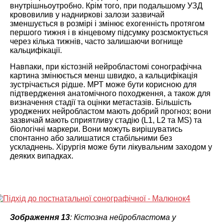
внутрішньоутробно. Крім того, при подальшому УЗД
крововилив у надниркові залози зазвичай
зменшується в розмірі і змінює ехогенність протягом
першого тижня і в кінцевому підсумку розсмоктується
через кілька тижнів, часто залишаючи вогнище
кальцифікації.
Навпаки, при кістозній нейробластомі сонографічна
картина змінюється менш швидко, а кальцифікація
зустрічається рідше. МРТ може бути корисною для
підтвердження анатомічного походження, а також для
визначення стадії та оцінки метастазів. Більшість
уроджених нейробластом мають добрий прогноз; вони
зазвичай мають сприятливу стадію (L1, L2 та MS) та
біологічні маркери. Вони можуть вирішуватись
спонтанно або залишатися стабільними без
ускладнень. Хірургія може бути лікувальним заходом у
деяких випадках.
Зображення 13
: Кістозна нейробластома у