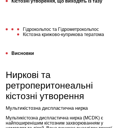
Кістозні утворення, що виходять із тазу
Гідрокольпос та Гідрометрокольпос
Кістозна крижово-куприкова тератома
Висновки
Ниркові та
ретроперитонеальні
кістозні утворення
Мультикістозна диспластична нирка
Мультикістозна диспластична нирка (MCDK) є
найпоширенішим кістозним захворюванням у