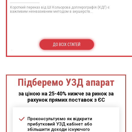
Короткий переказ від ШІ Кольорова доплерографія (КДГ) є
важливим неінвазивним методом в акушерств...
ДО ВСІХ СТАТЕЙ
Підберемо УЗД апарат
за ціною на 25-40% нижче за ринок за
рахунок прямих поставок з ЄС
Проконсультуємо як відкрити
прибутковий УЗД кабінет або
збільшити доходи існуючого