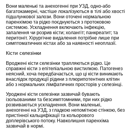
Вони маленькі та анехогенні при УЗД, одно-або
багатокамерні, частіше локалізуються в тілі або хвості
підшлункової залози. Вони оточені нормальною
паренхімою та рідко поєднуються з протоковою
системою. Ускладнення включають інфекцію,
запалення чи розрив кісти; холангіт; панкреатит; та
перитоніт. Хірургічне видалення потрібне лише при
симптоматичних кістах або за наявності неоплазії.
Кісти селезінки
Вроджені кісти селезінки трапляються рідко. Це
справжні кісти з епітеліальною вистилкою. Патогенез
неясний, хоча передбачається, що ці кісти виникають
внаслідок продукції рідини з плюрипотентних клітин
або з нормальних лімфатичних просторів у селезінці.
Уроджені кісти селезінки зазвичай бувають
ізольованими та безсимптомними, при них рідко
розвиваються ускладнення. Вони маленькі,
анехогенні на УЗД, з гладкою непомітною стінкою, без
пристінної кальцифікації та кольорового
доплерівського потоку. Навколишня паренхіма
зазвичай в нормі.