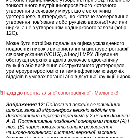
тонкостінного внутрішньопросвітного кістозного
утворення в сечовому міхурі, що є ектопічним
уретероцеле, підтверджує, що кістозне заочеревинне
утворення пов’язане з обструкцією верхньої частини
нирки, а не з утворенням надниркового залози (зобр.
12С).
Може бути потрібна подальша оцінка ускладненого
подвоєння нирок з використанням цистоуретрографії
сечовипускання (VCUG), а іноді і МРУ. Лікування
обструкції верхніх відділів включає ендоскопічну
пункцію або висічення обструктивного уретероцеле,
уретероуретеростомію та гемінефректомію верхніх
відділів в умовах поганої або відсутньої функції нирок.
Зображення 12
: Подвоєння верхніх сечовивідних
шляхів, важкий гідронефроз верхніх відділів та
диспластична ниркова паренхіма у 2-денної дівчинки.
A, B. Постнатальні поздовжні сонограми правої (A) і
лівої (B) нирок показують сильне розширення
чашково-лоханкової системи верхньої частини
(стрілки) з вираженим витонченням і підвищеною