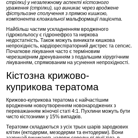
стрілки) у незалежному аспекті кістозного
ураження (стрілки), що виникає через вроджене
фістульозне сполучення з прямою кишкою,
компонента клоакальної мальформації пацієнта.
Найбільш частим ускладненням вродженого
гідрокольпосу є гідронефроз та ниркова
недостатність. Також можуть виникати кишкова
непрохідність, кардіореспіраторний дистрес та сепсис.
Початкове лікування часто є терміновим
черезшкірним дренуванням з подальшим хірургічним
лікуванням, спрямованим на усунення непрохідності.
Кістозна крижово-
куприкова тератома
Крижово-куприкова тератома є найчастішим
вродженим новоутворенням новонароджених з
переважанням жіночої статі 4:1. Пухлини можуть бути
чисто кістозними у 15% випадків.
Тератоми складаються з усіх трьох шарів зародкових
клітин (ектодерми, мезодерми та ентодерми). Вони
зазвичай виникають уздовж середньої лінії тіла, в