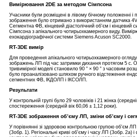
Вимірювання 2DE за методом Сімпсона
Учасники були розміщені в лівому бічному положенні і 
зображення було отримано з використанням датчика 4V1с
Сегментна ФВ, кінцевий діастолічний об’єм і кінцевий 
Сімпсона з апікального чотирьохкамерного виду. Вимі
ехокардіографічної системи Siemens Acuson SC2000.
RT-3DE вимір
Для проведення апікального чотирьохкамерного огляду 
зображень ЛП під час затримки дихання протягом 5 с. 
тривимірної моделі становило 90 ° × 90 ° з часовим ро
було проаналізовано шляхом ручного відстеження ендока
сегментних ФВ, ІКДОЛП і ІКСОЛП.
Результати
У контрольній групі було 29 чоловіків і 21 жінка (середній
спостереження (середній вік 60,06 ± 1,12 роки).
RT-3DE зображення об’єму ЛП, зміни об’єму і сег
У порівнянні зі здоровою контрольною групою об’єм ЛП б
(Зобр. 1). Регіональні криві об’єму і часу ЛП (Зобр. 2а)