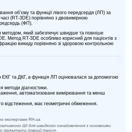
вання об’єму та функції лівого передсердя (ЛП) за
 часі (RT-3DE) порівняно з двовимірною
ередсердь (ФП).
м методом, який забезпечує швидше та повніше
DE. Метод RT-3DE особливо корисний для пацієнтів з
фракцію викиду порівняно зі здоровою контрольною
 ЕКГ та ДКГ, а функція ЛП оцінювалася за допомогою
я методи діагностики.
раження, автоматизоване вимірювання та менш
го відстеження, має геометричні обмеження.
но експертами RH.ua
ративного ШІ для швидкого ознайомлення з основними
мо прочитати повний текст.