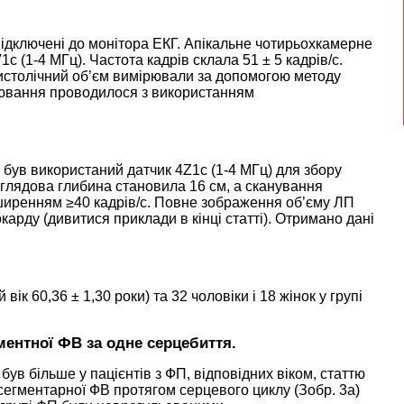
підключені до монітора ЕКГ. Апікальне чотирьохкамерне
 (1-4 МГц). Частота кадрів склала 51 ± 5 кадрів/с.
систолічний об’єм вимірювали за допомогою методу
рювання проводилося з використанням
був використаний датчик 4Z1c (1-4 МГц) для збору
Оглядова глибина становила 16 см, а сканування
зширенням ≥40 кадрів/с. Повне зображення об’єму ЛП
рду (дивитися приклади в кінці статті). Отримано дані
 вік 60,36 ± 1,30 роки) та 32 чоловіки і 18 жінок у групі
ментної ФВ за одне серцебиття.
ув більше у пацієнтів з ФП, відповідних віком, статтю
 і сегментарної ФВ протягом серцевого циклу (Зобр. 3а)