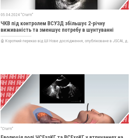
05.04.2024 "Статті"
ЧКВ під контролем ВСУЗД збільшує 2-річну
виживаність та зменшує потребу в шунтуванні
🤖 Короткий переказ від ШІ Нове дослідження, опубліковане в JSCAI, д...
"Статті"
Еволюція ролі ЧСЕхоКГ та ВСЕхоКГ у втручаннях на