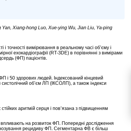
Yan, Xiang-hong Luo, Xue-ying Wu, Jian Liu, Ya-ping
і і точності вимірювання в реальному часі об’єму і
мірної ехокардіографії (RT-3DE) в порівнянні з вимірами
сердь (ФП) пацієнтів.
 ФП і 50 здорових людей. Індексований кінцевий
й систолічний об’єм ЛП (ІКСОЛП), а також індекси
стійких аритмій серця і пов’язана з підвищенням
 впливають на розвиток ФП. Попередні дослідження
гнозування рецидиву ФП. Сегментарна ФВ є більш