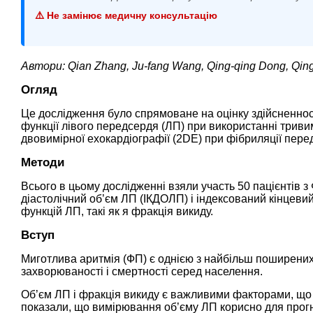
⚠️ Не замінює медичну консультацію
Автори: Qian Zhang, Ju-fang Wang, Qing-qing Dong, Qing 
Огляд
Це дослідження було спрямоване на оцінку здійсненност
функції лівого передсердя (ЛП) при використанні триви
двовимірної ехокардіографії (2DE) при фібриляції перед
Методи
Всього в цьому дослідженні взяли участь 50 пацієнтів з
діастолічний об’єм ЛП (ІКДОЛП) і індексований кінцеви
функцій ЛП, такі як я фракція викиду.
Вступ
Миготлива аритмія (ФП) є однією з найбільш поширених 
захворюваності і смертності серед населення.
Об’єм ЛП і фракція викиду є важливими факторами, що
показали, що вимірювання об’єму ЛП корисно для про