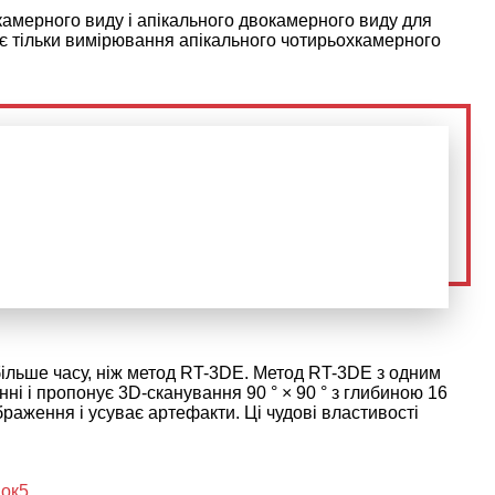
амерного виду і апікального двокамерного виду для
гає тільки вимірювання апікального чотирьохкамерного
ільше часу, ніж метод RT-3DE. Метод RT-3DE з одним
і і пропонує 3D-сканування 90 ° × 90 ° з глибиною 16
раження і усуває артефакти. Ці чудові властивості