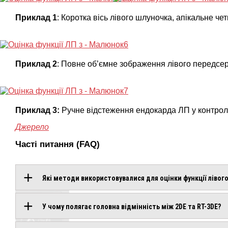
Приклад 1
: Коротка вісь лівого шлуночка, апікальне ч
Приклад 2
: Повне об’ємне зображення лівого передсердя
Приклад 3:
Ручне відстеження ендокарда ЛП у контрольно
Джерело
Часті питання (FAQ)
Які методи використовувалися для оцінки функції лівог
ОБЛАДНАННЯ
У чому полягає головна відмінність між 2DE та RT-3DE?
З