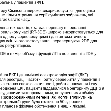
альна у пацієнтів з ФП.
тоду Сімпсона широко використовується для оцінки
не тільки отримання серії суміжних зображень, які
гає багато часу.
лена технологія, яка має перевагу в подоланні
реальному часі (RT-3DE) широко використовується для
в одному серцевому циклі і для автоматичного
ля клінічного застосування, перевершуючи 2DE для
ою регургітацією.
DE в вимірі об’єму і функції ЛП в порівнянні з 2DE у
ої ЕКГ і динамічної електрокардіографії (ДКГ).
я реєстрації частоти і ритму серцебиття у пацієнтів в
 в станах спокою, активності, роботи, навчання і сну
верджена ЕКГ, пацієнти піддавалися моніторингу ДЦГ з 9
во-судинними захворюваннями, порушеннями обміну
 і захворюваннями легенів, які могли вплинути на
контрольної групи було включено 50 здорових
или планове фізичне обстеження в нашій лікарні.