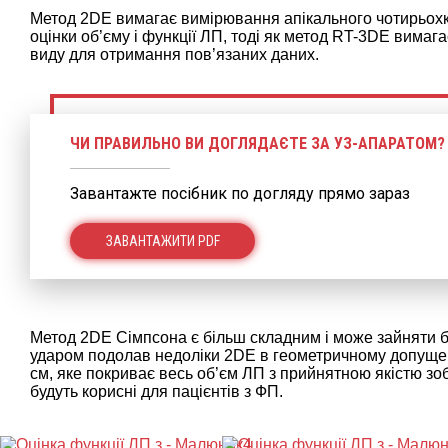
Метод 2DE вимагає вимірювання апікального чотирьохк
оцінки об’єму і функції ЛП, тоді як метод RT-3DE вима
виду для отримання пов’язаних даних.
ЧИ ПРАВИЛЬНО ВИ ДОГЛЯДАЄТЕ ЗА УЗ-АПАРАТОМ?
Завантажте посібник по догляду прямо зараз
ЗАВАНТАЖИТИ PDF
Метод 2DE Сімпсона є більш складним і може зайняти б
ударом подолав недоліки 2DE в геометричному допущенн
см, яке покриває весь об’єм ЛП з прийнятною якістю зоб
будуть корисні для пацієнтів з ФП.