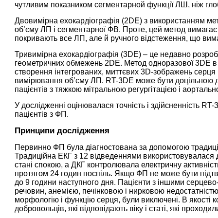
чутливим показником сегментарной функції ЛШ, ніж глоб
Двовимірна ехокардіографія (2DE) з використанням ме
об’єму ЛП і сегментарної ФВ. Проте, цей метод вимагає 
покривають все ЛП, але й ручного відстеження, що вима
Тривимірна ехокардіографія (3DE) – це недавно розроб
геометричних обмежень 2DE. Метод одноразової 3DE в 
створення інтегрованих, миттєвих 3D-зображень серця 
вимірювання об’єму ЛП. RT-3DE може бути доцільною д
пацієнтів з тяжкою мітральною регургітацією і аортальн
У дослідженні оцінювалася точність і здійсненність RT-3
пацієнтів з ФП.
Принципи дослідження
Первинно ФП була діагностована за допомогою традиційн
Традиційна ЕКГ з 12 відведеннями використовувалася дл
стані спокою, а ДКГ контролювала електричну активність
протягом 24 годин поспіль. Якщо ФП не може бути підт
до 9 години наступного дня. Пацієнти з іншими серце
речовин, анемією, печінковою і нирковою недостатністю
морфологію і функцію серця, були виключені. В якості 
добровольців, які відповідають віку і статі, які проход