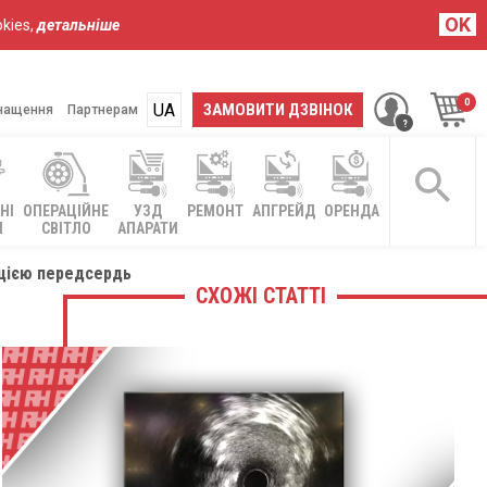
OK
kies,
детальніше
UA
RU
ЗАМОВИТИ ДЗВІНОК
нащення
Партнерам
НІ
ОПЕРАЦІЙНЕ
УЗД
РЕМОНТ
АПГРЕЙД
ОРЕНДА
І
СВІТЛО
АПАРАТИ
ляцією передсердь
СХОЖІ СТАТТІ