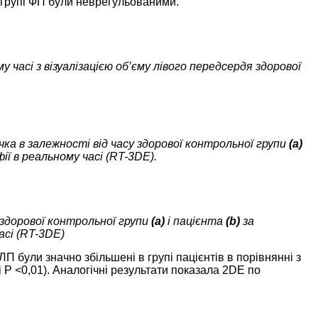
в групі ФП були неврегульованими.
у часі з візуалізацією об’єму лівого передсердя здорової
чка в залежності від часу здорової контрольної групи
(а)
ї в реальному часі (RT-3DE).
 здорової контрольної групи
(а)
і пацієнта
(b)
за
асі (RT-3DE)
 були значно збільшені в групі пацієнтів в порівнянні з
 P <0,01). Аналогічні результати показала 2DE по