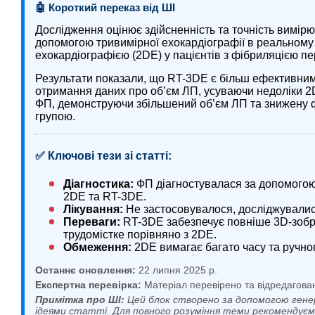
🤖 Короткий переказ від ШІ
Дослідження оцінює здійсненність та точність вимірю
допомогою тривимірної ехокардіографії в реальному
ехокардіографією (2DE) у пацієнтів з фібриляцією п
Результати показали, що RT-3DE є більш ефективни
отримання даних про об’єм ЛП, усуваючи недоліки 2
ФП, демонструючи збільшений об’єм ЛП та знижену 
групою.
✅ Ключові тези зі статті:
Діагностика:
ФП діагностувалася за допомогою
2DE та RT-3DE.
Лікування:
Не застосовувалося, досліджувалис
Переваги:
RT-3DE забезпечує повніше 3D-зоб
трудомістке порівняно з 2DE.
Обмеження:
2DE вимагає багато часу та ручно
Останнє оновлення:
22 липня 2025 р.
Експертна перевірка:
Матеріал перевірено та відредагова
Примітка про ШІ:
Цей блок створено за допомогою гене
ідеями статті. Для повного розуміння теми рекомендує