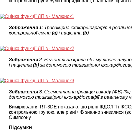
контрольної групи були впорядковані; і навпаки, криві 
Зображення 1
: Тривимірна ехокардіографія в реальном
контрольної групи
(а)
і пацієнта
(b)
Зображення 2
: Регіональна крива об’єму лівого шлуно
і пацієнта
(b)
за допомогою тривимірної ехокардіографі
Зображення 3
: Сегментарна фракція викиду (ФВ) (%)
допомогою тривимірної ехокардіографії в реальному ч
Вимірювання RT-3DE показало, що рівні ІКДОЛП і ІКСОЛП
контрольною групою, але рівні ФВ значно знизилися (всі
Симпсону.
Підсумки