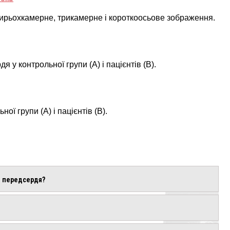
етирьохкамерне, трикамерне і короткоосьове зображення.
 у контрольної групи (А) і пацієнтів (В).
ї групи (A) і пацієнтів (B).
о передсердя?