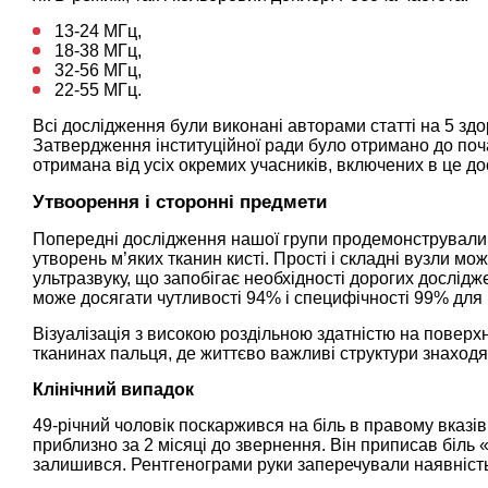
13-24 МГц,
18-38 МГц,
32-56 МГц,
22-55 МГц.
Всі дослідження були виконані авторами статті на 5 здо
Затвердження інституційної ради було отримано до поч
отримана від усіх окремих учасників, включених в це д
Утвоорення і сторонні предмети
Попередні дослідження нашої групи продемонстрували в
утворень м’яких тканин кисті. Прості і складні вузли м
ультразвуку, що запобігає необхідності дорогих дослід
може досягати чутливості 94% і специфічності 99% для 
Візуалізація з високою роздільною здатністю на поверх
тканинах пальця, де життєво важливі структури знаходя
Клінічний випадок
49-річний чоловік поскаржився на біль в правому вказі
приблизно за 2 місяці до звернення. Він приписав біль
залишився. Рентгенограми руки заперечували наявність 