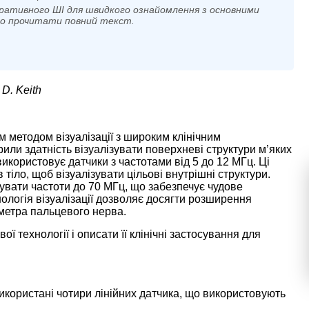
ративного ШІ для швидкого ознайомлення з основними
мо прочитати повний текст.
 D. Keith
 методом візуалізації з широким клінічним
или здатність візуалізувати поверхневі структури м’яких
икористовує датчики з частотами від 5 до 12 МГц. Ці
тіло, щоб візуалізувати цільові внутрішні структури.
увати частоти до 70 МГц, що забезпечує чудове
ологія візуалізації дозволяє досягти розширення
аметра пальцевого нерва.
 технології і описати її клінічні застосування для
икористані чотири лінійних датчика, що використовують