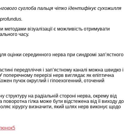
нгового суглоба пальця чітко ідентифікує сухожилля
 profundus.
и методами візуалізації є можливість отримувати
ального часу.
ля оцінки серединного нерва при синдромі зап’ястного
тині передпліччя і зап’ястному каналі можна швидко і
У поперечному перерізі нерв виглядає як еліптична
ожен пучок округлий і гіпоехогенний, оточений
 структуру на радіальній стороні нерва, окрему від
а поворотна гілка може бути відстежена від її виходу до
зволяє хірургу визначити, який шлях нерв виконує щодо