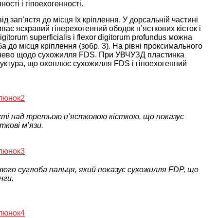
ості і гіпоехогенності.
д зап’ястя до місця їх кріплення. У дорсальній частині
ває яскравий гіперехогенний ободок п’ясткових кісток і
gitorum superficialis і flexor digitorum profundus можна
ба до місця кріплення (зобр. 3). На рівні проксимального
нево щодо сухожилля FDS. При УВЧУЗД пластинка
труктура, що охоплює сухожилля FDS і гіпоехогенний
сті над третьою п’ястковою кісткою, що показує
ткові м’язи.
ого суглоба пальця, який показує сухожилля FDP, що
нги.