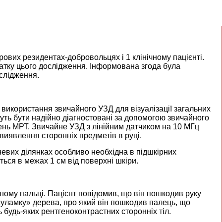
рових резидентах-добровольцях і 1 клінічному пацієнті.
атку цього дослідження. Інформована згода була
ослідження.
икористання звичайного УЗД для візуалізації загальних
ожуть бути надійно діагностовані за допомогою звичайного
жень МРТ. Звичайне УЗД з лінійним датчиком на 10 МГц
виявлення сторонніх предметів в руці.
невих ділянках особливо необхідна в підшкірних
ться в межах 1 см від поверхні шкіри.
вному пальці. Пацієнт повідомив, що він пошкодив руку
 «уламку» дерева, про який він пошкодив палець, що
будь-яких рентгеноконтрастних сторонніх тіл.