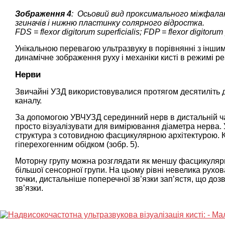
Зображення 4
: Осьовий вид проксимального міжфала
згиначів і нижню пластинку солярного відростка.
FDS = flexor digitorum superficialis; FDP = flexor digitorum
Унікальною перевагою ультразвуку в порівнянні з іншим
динамічне зображення руху і механіки кисті в режимі ре
Нерви
Звичайні УЗД використовувалися протягом десятиліть д
каналу.
За допомогою УВЧУЗД серединний нерв в дистальній час
просто візуалізувати для вимірювання діаметра нерва. 
структура з сотовидною фасцикулярною архітектурою. К
гіперехогенним обідком (зобр. 5).
Моторну групу можна розглядати як меншу фасцикулярну
більшої сенсорної групи. На цьому рівні невелика рухов
точки, дистальніше поперечної зв’язки зап’ястя, що до
зв’язки.