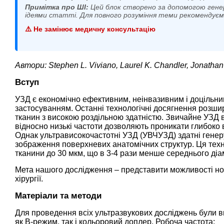
Примітка про ШІ:
Цей блок створено за допомогою гене
ідеями статті. Для повного розуміння теми рекомендує
⚠️ Не замінює медичну консультацію
Автори: Stephen L. Viviano, Laurel K. Chandler, Jonathan
Вступ
УЗД є економічно ефективним, неінвазивним і доцільним
застосуванням. Останні технологічні досягнення розшир
тканин з високою роздільною здатністю. Звичайне УЗД в
відносно низькі частоти дозволяють проникати глибоко в 
Однак ультрависокочастотні УЗД (УВЧУЗД) здатні генер
зображення поверхневих анатомічних структур. Ця техн
тканини до 30 мкм, що в 3-4 рази менше середнього ді
Мета нашого дослідження – представити можливості нової
хірургії.
Матеріали та методи
Для проведення всіх ультразвукових досліджень були в
як В-режим, так і кольоровий доплер. Робоча частота: