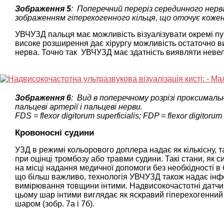
Зображення 5
: Поперечний переріз серединного нерва
зображенням гіперехогенного кільця, що оточує кожен 
УВЧУЗД пальця має можливість візуалізувати окремі пуч
високе розширення дає хірургу можливість остаточно в
нерва. Точно так УВЧУЗД має здатність виявляти невели
Зображення 6
: Вид в поперечному розрізі проксималь
пальцеві артерії і пальцеві нерви.
FDS = flexor digitorum superficialis; FDP = flexor digitorum
Кровоносні судини
УЗД в режимі кольорового доплера надає як кількісну, т
при оцінці тромбозу або травми судини. Такі стани, як 
на місці надання медичної допомоги без необхідності в 
що більш важливо, технологія УВЧУЗД також надає інфо
вимірювання товщини інтими. Надвисокочастотні датчик
цьому шар інтими виглядає як яскравий гіперехогенний
шаром (зобр. 7а і 7б).