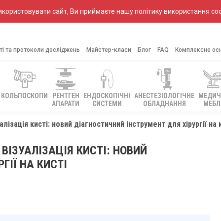
ористовувати сайт, Ви приймаєте нашу політику використання coo
ті та протоколи досліджень
Майстер-класи
Блог
FAQ
Комплексне ос
КОЛЬПОСКОПИ
РЕНТГЕН
ЕНДОСКОПІЧНІ
АНЕСТЕЗІОЛОГІЧНЕ
МЕДИЧ
АПАРАТИ
СИСТЕМИ
ОБЛАДНАННЯ
МЕБЛ
ізація кисті: новий діагностичний інструмент для хірургії на 
ІЗУАЛІЗАЦІЯ КИСТІ: НОВИЙ
ГІЇ НА КИСТІ