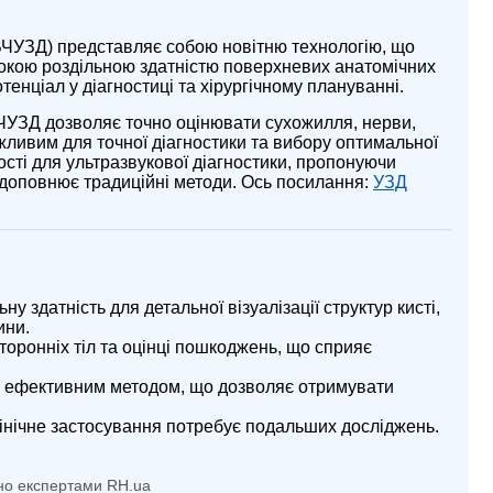
УВЧУЗД) представляє собою новітню технологію, що
окою роздільною здатністю поверхневих анатомічних
тенціал у діагностиці та хірургічному плануванні.
УВЧУЗД дозволяє точно оцінювати сухожилля, нерви,
ажливим для точної діагностики та вибору оптимальної
ості для ультразвукової діагностики, пропонуючи
 доповнює традиційні методи. Ось посилання:
УЗД
 здатність для детальної візуалізації структур кисті,
ини.
торонніх тіл та оцінці пошкоджень, що сприяє
 ефективним методом, що дозволяє отримувати
клінічне застосування потребує подальших досліджень.
но експертами RH.ua