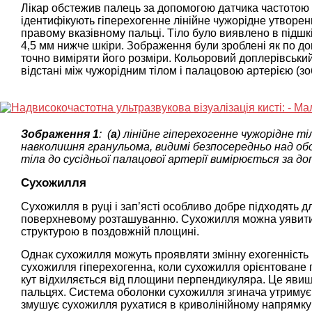
Лікар обстежив палець за допомогою датчика частотою 3
ідентифікують гіперехогенне лінійне чужорідне утвор
правому вказівному пальці. Тіло було виявлено в підшк
4,5 мм нижче шкіри. Зображення були зроблені як по довгій
точно виміряти його розміри. Кольоровий доплерівськ
відстані між чужорідним тілом і палацовою артерією (зоб
Зображення 1
: (
а
) лінійне гіперехогенне чужорідне ті
навколишня гранульома, видимі безпосередньо над обо
тіла до сусідньої палацової артерії вимірюється за д
Сухожилля
Сухожилля в руці і зап’ясті особливо добре підходять д
поверхневому розташуванню. Сухожилля можна уявити 
структурою в поздовжній площині.
Однак сухожилля можуть проявляти змінну ехогенність в
сухожилля гіперехогенна, коли сухожилля орієнтоване пі
кут відхиляється від площини перпендикуляра. Це явищ
пальцях. Система оболонки сухожилля згинача утримує 
змушує сухожилля рухатися в криволінійному напрямку 