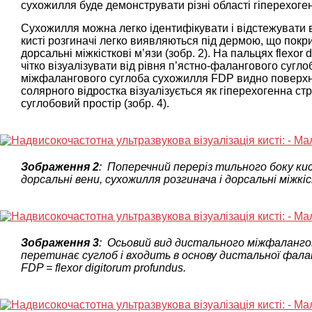
сухожилля буде демонструвати різні області гіперехогенн
Сухожилля можна легко ідентифікувати і відстежувати ві
кисті розгиначі легко виявляються під дермою, що покри
дорсальні міжкісткові м’язи (зобр. 2). На пальцях flexor di
чітко візуалізувати від рівня п’ястно-фалангового сугло
міжфалангового суглоба сухожилля FDP видно поверх
солярного відростка візуалізується як гіперехогенна с
суглобовий простір (зобр. 4).
Зображення 2
: Поперечний переріз тильного боку ки
дорсальні вени, сухожилля розгинача і дорсальні міжкіс
Зображення 3
: Осьовий вид дистального міжфалангов
перетинає суглоб і входить в основу дистальної фала
FDP = flexor digitorum profundus.