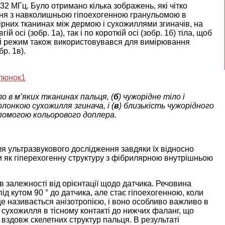
2 МГц. Було отримано кілька зображень, які чітко
ення з навколишньою гіпоехогенною гранульомою в
ірних тканинах між дермою і сухожиллями згиначів, на
 осі (зобр. 1а), так і по короткій осі (зобр. 1б) тіла, щоб
ий режим також використовувався для вимірювання
р. 1в).
ло в м’яких тканинах пальця, (
б
) чужорідне тіло і
лонкою сухожилля згинача, і (
в
) близькість чужорідного
опомогою кольорового доплера.
ля ультразвукового дослідження завдяки їх відносно
як гіперехогенну структуру з фібрилярною внутрішньою
 залежності від орієнтації щодо датчика. Речовина
д кутом 90 ° до датчика, але стає гіпоехогенною, коли
е називається анізотропією, і воно особливо важливо в
сухожилля в тісному контакті до нижчих фаланг, що
вздовж скелетних структур пальця. В результаті