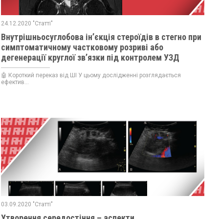
24.12.2020 "Статті"
Внутрішньосуглобова ін’єкція стероїдів в стегно при
симптоматичному частковому розриві або
дегенерації круглої зв’язки під контролем УЗД
🤖 Короткий переказ від ШІ У цьому дослідженні розглядається
ефектив...
03.09.2020 "Статті"
Утворення середостіння – аспекти