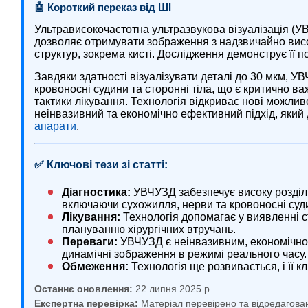
🤖 Короткий переказ від ШІ
Ультрависокочастотна ультразвукова візуалізація (
дозволяє отримувати зображення з надзвичайно вис
структур, зокрема кисті. Дослідження демонструє її по
Завдяки здатності візуалізувати деталі до 30 мкм, 
кровоносні судини та сторонні тіла, що є критично в
тактики лікування. Технологія відкриває нові можлив
неінвазивний та економічно ефективний підхід, який
апарати
.
✅ Ключові тези зі статті:
Діагностика:
УВЧУЗД забезпечує високу роздільну
включаючи сухожилля, нерви та кровоносні суд
Лікування:
Технологія допомагає у виявленні с
плануванню хірургічних втручань.
Переваги:
УВЧУЗД є неінвазивним, економічно
динамічні зображення в режимі реального часу.
Обмеження:
Технологія ще розвивається, і її 
Останнє оновлення:
22 липня 2025 р.
Експертна перевірка:
Матеріал перевірено та відредагова