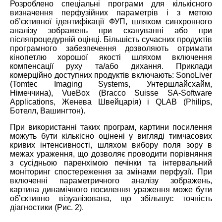
Розроблено спеціальні програми для кількісного
визначення перфузійних параметрів і з метою
об’єктивної ідентифікації ФУП, шляхом синхронного
аналізу зображень при скануванні або при
післяпроцедурній оцінці. Більшість сучасних продуктів
програмного забезпечення дозволяють отримати
кінопетлю хорошої якості шляхом включення
компенсації руху та/або дихання. Приклади
комерційно доступних продуктів включають: SonoLiver
(Tomtec Imaging Systems, Унтершлайсхайм,
Німеччина), VueBox (Bracco Suisse SA-Software
Applications, Женева Швейцарія) і QLAB (Philips,
Ботелл, Вашингтон).
При використанні таких програм, картини посилення
можуть бути кількісно оцінені у вигляді тимчасових
кривих інтенсивності, шляхом вибору поля зору в
межах ураження, що дозволяє проводити порівняння
з сусідньою паренхімою печінки та інтервальний
моніторинг спостереження за змінами перфузії. При
включенні параметричного аналізу зображень,
картина динамічного посилення ураження може бути
об’єктивно візуалізована, що збільшує точність
діагностики (Рис. 2).