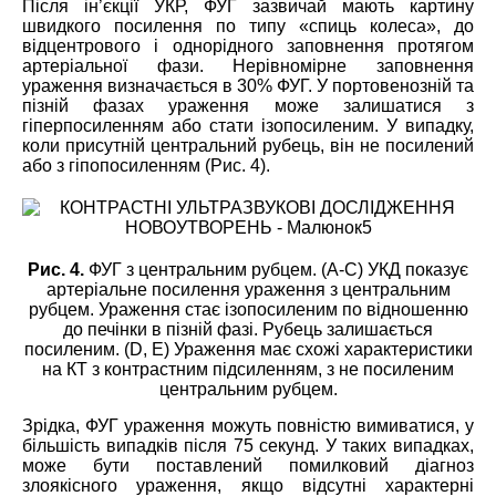
Після ін’єкції УКР, ФУГ зазвичай мають картину
швидкого посилення по типу «спиць колеса», до
відцентрового і однорідного заповнення протягом
артеріальної фази. Нерівномірне заповнення
ураження визначається в 30% ФУГ. У портовенозній та
пізній фазах ураження може залишатися з
гіперпосиленням або стати ізопосиленим. У випадку,
коли присутній центральний рубець, він не посилений
або з гіпопосиленням (Рис. 4).
Рис. 4.
ФУГ з центральним рубцем. (А-С) УКД показує
артеріальне посилення ураження з центральним
рубцем. Ураження стає ізопосиленим по відношенню
до печінки в пізній фазі. Рубець залишається
посиленим. (D, E) Ураження має схожі характеристики
на КТ з контрастним підсиленням, з не посиленим
центральним рубцем.
Зрідка, ФУГ ураження можуть повністю вимиватися, у
більшість випадків після 75 секунд. У таких випадках,
може бути поставлений помилковий діагноз
злоякісного ураження, якщо відсутні характерні