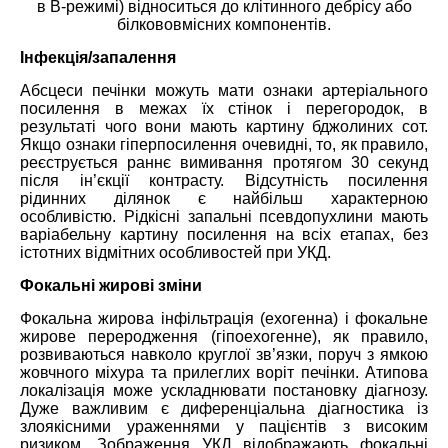
в B-режимі) відноситься до клітинного дебрісу або
білкововмісних компонентів.
Інфекція/запалення
Абсцеси печінки можуть мати ознаки артеріального
посилення в межах їх стінок і перегородок, в
результаті чого вони мають картину бджолиних сот.
Якщо ознаки гіперпосилення очевидні, то, як правило,
реєструється раннє вимивання протягом 30 секунд
після ін’єкції контрасту. Відсутність посилення
рідинних ділянок є найбільш характерною
особливістю. Рідкісні запальні псевдопухлини мають
варіабельну картину посилення на всіх етапах, без
істотних відмітних особливостей при УКД.
Фокальні жирові зміни
Фокальна жирова інфільтрація (ехогенна) і фокальне
жирове переродження (гіпоехогенне), як правило,
розвиваються навколо круглої зв’язки, поруч з ямкою
жовчного міхура та прилеглих воріт печінки. Атипова
локалізація може ускладнювати постановку діагнозу.
Дуже важливим є диференціальна діагностика із
злоякісними ураженнями у пацієнтів з високим
ризиком. Зображення УКД відображають фокальні