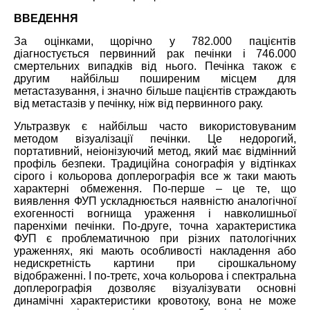
ВВЕДЕННЯ
За оцінками, щорічно у 782.000 пацієнтів
діагностується первинний рак печінки і 746.000
смертельних випадків від нього. Печінка також є
другим найбільш поширеним місцем для
метастазування, і значно більше пацієнтів страждають
від метастазів у печінку, ніж від первинного раку.
Ультразвук є найбільш часто використовуваним
методом візуалізації печінки. Це недорогий,
портативний, неіонізуючий метод, який має відмінний
профіль безпеки. Традиційна сонографія у відтінках
сірого і кольорова доплерографія все ж таки мають
характерні обмеження. По-перше – це те, що
виявлення ФУП ускладнюється наявністю аналогічної
ехогенності вогнища ураження і навколишньої
паренхіми печінки. По-друге, точна характеристика
ФУП є проблематичною при різних патологічних
ураженнях, які мають особливості накладення або
недискретність картини при сірошкальному
відображенні. І по-третє, хоча кольорова і спектральна
доплерографія дозволяє візуалізувати основні
динамічні характеристики кровотоку, вона не може