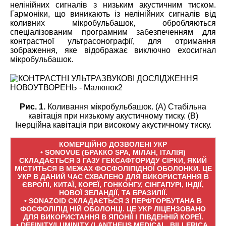
нелінійних сигналів з низьким акустичним тиском.
Гармоніки, що виникають із нелінійних сигналів від
коливних мікробульбашок, обробляються
спеціалізованим програмним забезпеченням для
контрастної ультрасонографії, для отримання
зображення, яке відображає виключно ехосигнал
мікробульбашок.
Рис. 1.
Коливання мікробульбашок. (А) Стабільна
кавітація при низькому акустичному тиску. (B)
Інерційна кавітація при високому акустичному тиску.
КОМЕРЦІЙНО ДОЗВОЛЕНІ УКР
• SONOVUE (БРАККО SPA, МІЛАН, ІТАЛІЯ)
СКЛАДАЄТЬСЯ З ГАЗУ ГЕКСАФТОРИДУ СІРКИ, ЯКИЙ
МІСТИТЬСЯ В МЕЖАХ ФОСФОЛІПІДНОЇ ОБОЛОНКИ. ЦЕ
УКР В ДАНИЙ ЧАС СХВАЛЕНО ДЛЯ ВИКОРИСТАННЯ В
ЄВРОПІ, КИТАЇ, КОРЕЇ, ГОНКОНГУ, СІНГАПУРІ, ІНДІЇ,
НОВОЇ ЗЕЛАНДІЇ, ТА БРАЗИЛІЇ.
• SONAZOID СКЛАДАЄТЬСЯ З ПЕРФТОРБУТАНА В
ФОСФОЛІПІД НІЙ ОБОЛОНЦІ. ЦЕ УКР ЛІЦЕНЗОВАНО
ДЛЯ ВИКОРИСТАННЯ В ЯПОНІЇ І ПІВДЕННІЙ КОРЕЇ.
• DEFINITY/LUMINITY (LANTHEUS MEDICAL, BILLERICA,