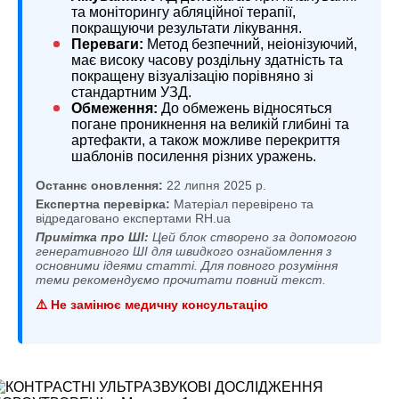
та моніторингу абляційної терапії,
покращуючи результати лікування.
Переваги:
Метод безпечний, неіонізуючий,
має високу часову роздільну здатність та
покращену візуалізацію порівняно зі
стандартним УЗД.
Обмеження:
До обмежень відносяться
погане проникнення на великій глибині та
артефакти, а також можливе перекриття
шаблонів посилення різних уражень.
Останнє оновлення:
22 липня 2025 р.
Експертна перевірка:
Матеріал перевірено та
відредаговано експертами RH.ua
Примітка про ШІ:
Цей блок створено за допомогою
генеративного ШІ для швидкого ознайомлення з
основними ідеями статті. Для повного розуміння
теми рекомендуємо прочитати повний текст.
⚠️ Не замінює медичну консультацію