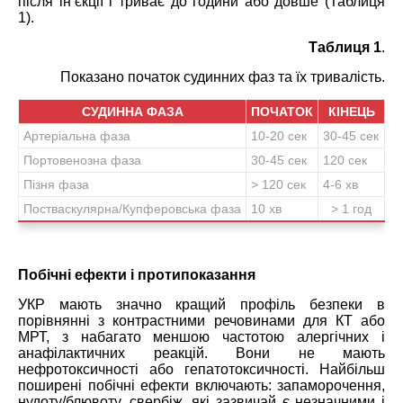
після ін’єкції і триває до години або довше (Таблиця
1).
Таблиця 1
.
Показано початок судинних фаз та їх тривалість.
СУДИННА ФАЗА
ПОЧАТОК
КІНЕЦЬ
Артеріальна фаза
10-20 сек
30-45 сек
Портовенозна фаза
30-45 сек
120 сек
Пізня фаза
> 120 сек
4-6 хв
Постваскулярна/Купферовська фаза
10 хв
> 1 год
Побічні ефекти і протипоказання
УКР мають значно кращий профіль безпеки в
порівнянні з контрастними речовинами для КТ або
МРТ, з набагато меншою частотою алергічних і
анафілактичних реакцій. Вони не мають
нефротоксичності або гепатотоксичності. Найбільш
поширені побічні ефекти включають: запаморочення,
нудоту/блювоту, свербіж, які зазвичай є незначними і