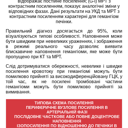
відображає постійне посилення; (G-I) МРТ з
контрастним посиленням, показує аналогічні зміни у
відповідних фазах. Дані результати на УКД та МРТ з
контрастним посиленням характерні для гемангіом
печінки.
Правильний діагноз досягається до 95%, коли
візуалізуються типові особливості. Наповнення може
бути швидким при невеликих ураженнях, і зображення
в режимі реального часу дозволяє виявити
блискавичне наповнення гемангіоми, яке може бути
пропущено при КТ та MРТ.
Слід дотримуватися обережності, невелике і швидке
посилення кровотоку при гемангіомі можуть бути
помилково прийняті за високодиференційовану ГЦК, у
той час, як не посилені тромбовані частини
гемангіоми можуть бути помилково прийняті за
вимивання.
ТИПОВА СХЕМА ПОСИЛЕННЯ
ПЕРИФЕРИЧНЕ ВУЗЛОВЕ ПОСИЛЕННЯ В
АРТЕРІАЛЬНІЙ ФАЗІ
ПОСЛІДОВНЕ ЧАСТКОВЕ АБО ПОВНЕ ДОЦЕНТРОВЕ
НАПОВНЕННЯ
ІЗОПОСИЛЕННЯ ПО ВІДНОШЕННЮ ДО ПЕЧІНКИ В