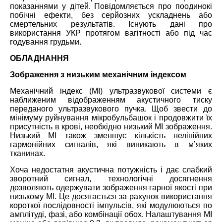
показаннями у дітей. Повідомляється про поодинокі
побічні ефекти, без серйозних ускладнень або
смертельних результатів. Існують дані про
використання УКР протягом вагітності або під час
годування грудьми.
ОБЛАДНАННЯ
Зображення з низьким механічним індексом
Механічний індекс (МІ) ультразвукової системи є
наближеним відображенням акустичного тиску
переданого ультразвукового пучка. Щоб звести до
мінімуму руйнування мікробульбашок і продовжити їх
присутність в крові, необхідно низький МІ зображення.
Низький МІ також зменшує кількість нелінійних
гармонійних сигналів, які виникають в м’яких
тканинах.
Хоча недостатня акустична потужність і дає слабкий
зворотний сигнал, технологічні досягнення
дозволяють одержувати зображення гарної якості при
низькому МІ. Це досягається за рахунок використання
короткої послідовності імпульсів, які модулюються по
амплітуді, фазі, або комбінації обох. Налаштування МІ