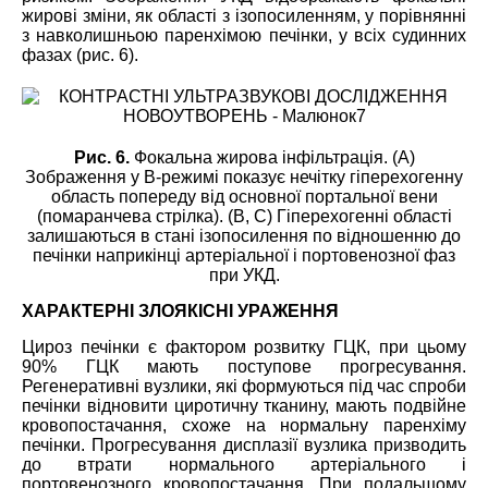
жирові зміни, як області з ізопосиленням, у порівнянні
з навколишньою паренхімою печінки, у всіх судинних
фазах (рис. 6).
Рис. 6.
Фокальна жирова інфільтрація. (А)
Зображення у В-режимі показує нечітку гіперехогенну
область попереду від основної портальної вени
(помаранчева стрілка). (B, C) Гіперехогенні області
залишаються в стані ізопосилення по відношенню до
печінки наприкінці артеріальної і портовенозної фаз
при УКД.
ХАРАКТЕРНІ ЗЛОЯКІСНІ УРАЖЕННЯ
Цироз печінки є фактором розвитку ГЦК, при цьому
90% ГЦК мають поступове прогресування.
Регенеративні вузлики, які формуються під час спроби
печінки відновити циротичну тканину, мають подвійне
кровопостачання, схоже на нормальну паренхіму
печінки. Прогресування дисплазії вузлика призводить
до втрати нормального артеріального і
портовенозного кровопостачання. При подальшому