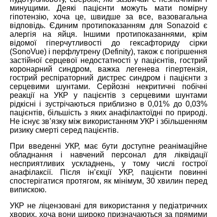
минущими. Деякі пацієнти можуть мати помірну
гіпотензію, хоча це, швидше за все, вазовагальна
відповідь. Єдиним протипоказанням для Sonazoid є
алергія на яйця. Іншими протипоказаннями, крім
відомої гіперчутливості до гексафториду сірки
(SonoVue) і перфлутрену (Definity), також є погіршення
застійної серцевої недостатності у пацієнтів, гострий
коронарний синдром, важка легенева гіпертензія,
гострий респіраторний дистрес синдром і пацієнти з
серцевими шунтами. Серйозні некритичні побічні
реакції на УКР у пацієнтів з серцевими шунтами
рідкісні і зустрічаються приблизно в 0,01% до 0,03%
пацієнтів, більшість з яких анафілактоїдні по природі.
Не існує зв’язку між використанням УКР і збільшенням
ризику смерті серед пацієнтів.
При введенні УКР, має бути доступне реанімаційне
обладнання і навчений персонал для ліквідації
несприятливих ускладнень, у тому числі гострої
анафілаксії. Після ін’єкції УКР, пацієнти повинні
спостерігатися протягом, як мінімум, 30 хвилин перед
випискою.
УКР не ліцензовані для використання у педіатричних
хворих, хоча вони широко призначаються за прямими