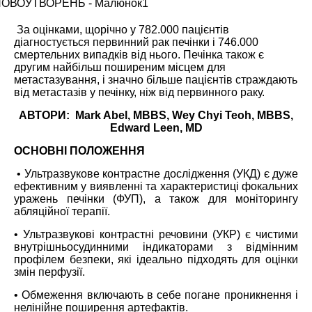
За оцінками, щорічно у 782.000 пацієнтів
діагностується первинний рак печінки і 746.000
смертельних випадків від нього. Печінка також є
другим найбільш поширеним місцем для
метастазування, і значно більше пацієнтів страждають
від метастазів у печінку, ніж від первинного раку.
АВТОРИ: Mark Abel, MBBS, Wey Chyi Teoh, MBBS,
Edward Leen, MD
ОСНОВНІ ПОЛОЖЕННЯ
• Ультразвукове контрастне дослідження (УКД) є дуже
ефективним у виявленні та характеристиці фокальних
уражень печінки (ФУП), а також для моніторингу
абляційної терапії.
• Ультразвукові контрастні речовини (УКР) є чистими
внутрішньосудинними індикаторами з відмінним
профілем безпеки, які ідеально підходять для оцінки
змін перфузії.
• Обмеження включають в себе погане проникнення і
нелінійне поширення артефактів.