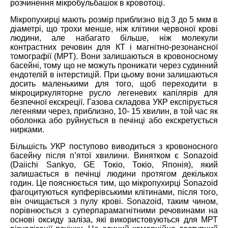
розчинення мікробульбашок в кровотоці.
Мікропухирці мають розмір приблизно від 3 до 5 мкм в
діаметрі, що трохи менше, ніж клітини червоної крові
людини, але набагато більше, ніж молекули
контрастних речовин для КТ і магнітно-резонансної
томографії (МРТ). Вони залишаються в кровоносному
басейні, тому що не можуть проникати через судинний
ендотелій в інтерстицій. При цьому вони залишаються
досить маленькими для того, щоб переходити в
мікроциркуляторне русло легеневих капілярів для
безпечної екскреції. Газова складова УКР експірується
легенями через, приблизно, 10- 15 хвилин, в той час як
оболонка або руйнується в печінці або екскретується
нирками.
Більшість УКР поступово виводиться з кровоносного
басейну після п’ятої хвилини. Винятком є Sonazoid
(Daiichi Sankyo, GE Токіо, Токіо, Японія), який
залишається в печінці людини протягом декількох
годин. Це пояснюється тим, що мікропухирці Sonazoid
фагоцитуються купферівськими клітинами, після того,
він очищається з пулу крові. Sonazoid, таким чином,
порівнюється з суперпарамагнітними речовинами на
основі оксиду заліза, які використовуються для МРТ