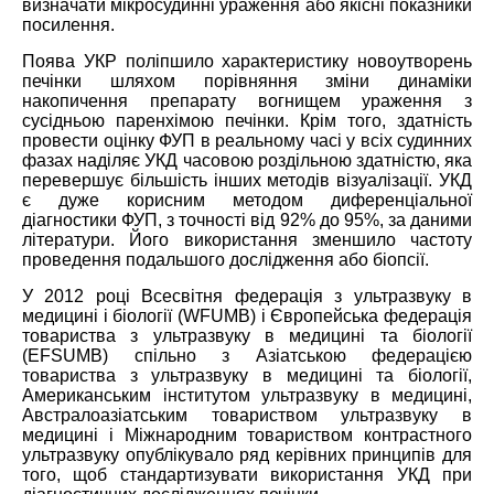
визначати мікросудинні ураження або якісні показники
посилення.
Поява УКР поліпшило характеристику новоутворень
печінки шляхом порівняння зміни динаміки
накопичення препарату вогнищем ураження з
сусідньою паренхімою печінки. Крім того, здатність
провести оцінку ФУП в реальному часі у всіх судинних
фазах наділяє УКД часовою роздільною здатністю, яка
перевершує більшість інших методів візуалізації. УКД
є дуже корисним методом диференціальної
діагностики ФУП, з точності від 92% до 95%, за даними
літератури. Його використання зменшило частоту
проведення подальшого дослідження або біопсії.
У 2012 році Всесвітня федерація з ультразвуку в
медицині і біології (WFUMB) і Європейська федерація
товариства з ультразвуку в медицині та біології
(EFSUMB) спільно з Азіатською федерацією
товариства з ультразвуку в медицині та біології,
Американським інститутом ультразвуку в медицині,
Австралоазіатським товариством ультразвуку в
медицині і Міжнародним товариством контрастного
ультразвуку опублікувало ряд керівних принципів для
того, щоб стандартизувати використання УКД при