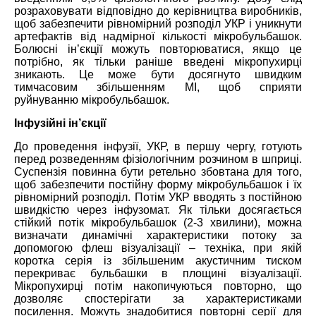
розраховувати відповідно до керівництва виробників,
щоб забезпечити рівномірний розподіл УКР і уникнути
артефактів від надмірної кількості мікробульбашок.
Болюсні ін’єкції можуть повторюватися, якщо це
потрібно, як тільки раніше введені мікропухирці
зникають. Це може бути досягнуто швидким
тимчасовим збільшенням МІ, щоб сприяти
руйнуванню мікробульбашок.
Інфузійні ін’єкції
До проведення інфузії, УКР, в першу чергу, готують
перед розведенням фізіологічним розчином в шприці.
Суспензія повинна бути ретельно збовтана для того,
щоб забезпечити постійну форму мікробульбашок і їх
рівномірний розподіл. Потім УКР вводять з постійною
швидкістю через інфузомат. Як тільки досягається
стійкий потік мікробульбашок (2-3 хвилини), можна
визначати динамічні характеристики потоку за
допомогою флеш візуалізації – техніка, при якій
коротка серія із збільшеним акустичним тиском
перекриває бульбашки в площині візуалізації.
Мікропухирці потім накопичуються повторно, що
дозволяє спостерігати за характеристиками
посилення. Можуть знадобитися повторні серії для