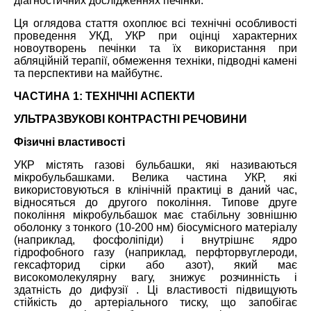
діагностичних дослідженнях печінки.
Ця оглядова стаття охоплює всі технічні особливості
проведення УКД, УКР при оцінці характерних
новоутворень печінки та їх використання при
абляційній терапії, обмеження техніки, підводні камені
та перспективи на майбутнє.
ЧАСТИНА 1: ТЕХНІЧНІ АСПЕКТИ
УЛЬТРАЗВУКОВІ КОНТРАСТНІ РЕЧОВИНИ
Фізичні властивості
УКР містять газові бульбашки, які називаються
мікробульбашками. Велика частина УКР, які
використовуються в клінічній практиці в даний час,
відносяться до другого покоління. Типове друге
покоління мікробульбашок має стабільну зовнішню
оболонку з тонкого (10-200 нм) біосумісного матеріалу
(наприклад, фосфоліпіди) і внутрішнє ядро
гідрофобного газу (наприклад, перфторвуглероди,
гексафторид сірки або азот), який має
високомолекулярну вагу, знижує розчинність і
здатність до дифузії . Ці властивості підвищують
стійкість до артеріального тиску, що запобігає