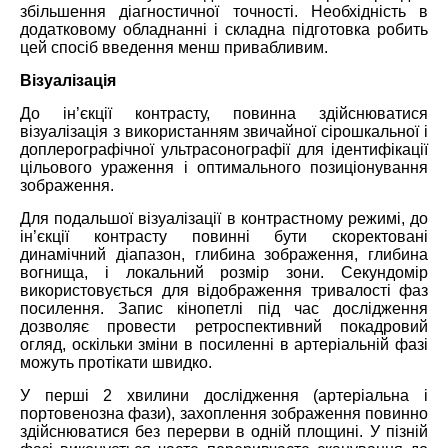
збільшення діагностичної точності. Необхідність в
додатковому обладнанні і складна підготовка робить
цей спосіб введення менш привабливим.
Візуалізація
До ін’єкції контрасту, повинна здійснюватися
візуалізація з використанням звичайної сірошкальної і
доплерографічної ультрасонографії для ідентифікації
цільового ураження і оптимального позиціонування
зображення.
Для подальшої візуалізації в контрастному режимі, до
ін’єкції контрасту повинні бути скоректовані
динамічний діапазон, глибина зображення, глибина
вогнища, і локальний розмір зони. Секундомір
використовується для відображення тривалості фаз
посилення. Запис кінопетлі під час дослідження
дозволяє провести ретроспективний покадровий
огляд, оскільки зміни в посиленні в артеріальній фазі
можуть протікати швидко.
У перші 2 хвилини дослідження (артеріальна і
портовенозна фази), захоплення зображення повинно
здійснюватися без перерви в одній площині. У пізній