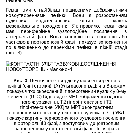
Гемангіома
Гемангіоми є найбільш поширеними доброякісними
новоутвореннями печінки. Вони є розростанням
судинних ендотеліальних клітин і мають
мезенхімальне походження. Як правило, гемангіома
має периферійне вузлоподібне посилення в
артеріальній фазі. Вона заповнюється повністю або
частково в портовенозній фазі і показує ізопосилення
по відношенню до паренхіми печінки в пізній стадії
(рис. 3).
Рис. 3.
Неуточнене тверде вузлове утворення в
печінці (сині стрілки): (А) Ультрасонографія в В-режимі
показує чітко окреслений, гіпоехогенний вузлик у 8-му
сегменті; (B, C) Відповідне МРТ зображення одного і
того ж ураження, Т2 гіперінтенсивне і T1
гіпоінтенсивне. УКД та МРТ з контрастним
посиленням оцінка неуточненого вузлика: (D-F) УКД
показує картину периферичного вузлового посилення
в артеріальній фазі, з поступовим доцентровим
наповненням у портовенозній фазі. Пізня фаза