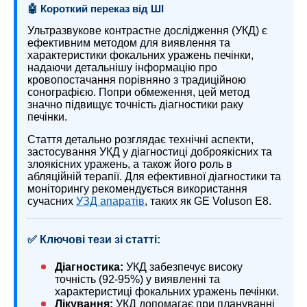
🤖 Короткий переказ від ШІ
Ультразвукове контрастне дослідження (УКД) є
ефективним методом для виявлення та
характеристики фокальних уражень печінки,
надаючи детальнішу інформацію про
кровопостачання порівняно з традиційною
сонографією. Попри обмеження, цей метод
значно підвищує точність діагностики раку
печінки.
Стаття детально розглядає технічні аспекти,
застосування УКД у діагностиці доброякісних та
злоякісних уражень, а також його роль в
абляційній терапії. Для ефективної діагностики та
моніторингу рекомендується використання
сучасних
УЗД апаратів
, таких як GE Voluson E8.
✅ Ключові тези зі статті:
Діагностика:
УКД забезпечує високу
точність (92-95%) у виявленні та
характеристиці фокальних уражень печінки.
Лікування:
УКД допомагає при плануванні