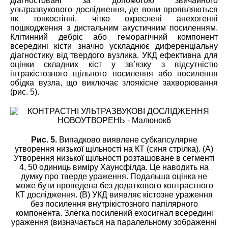
діагностовані за допомогою звичайного
ультразвукового дослідження, де вони проявляються
як тонкостінні, чітко окреслені анехогенні
пошкодження з дистальним акустичним посиленням.
Клітинний дебріс або геморагічний компонент
всередині кісти значно ускладнює диференціальну
діагностику від твердого вузлика. УКД ефективна для
оцінки складних кіст у зв’язку з відсутністю
інтракістозного щільного посилення або посилення
обідка вузла, що виключає злоякісне захворювання
(рис. 5).
Рис. 5.
Випадково виявлене субкапсулярне
утворення низької щільності на КТ (синя стрілка). (А)
Утворення низької щільності розташоване в сегменті
4, 50 одиниць виміру Хаунсфілда. Це наводить на
думку про тверде ураження. Подальша оцінка не
може бути проведена без додаткового контрастного
КТ дослідження. (В) УКД виявляє кістозне ураження
без посилення внутрікістозного папілярного
компонента. Злегка посилений ехосигнал всередині
ураження (визначається на паралельному зображенні