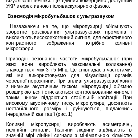
візуалізації печінки. Це єдиний комерційно доступний
УКР з ефективною післяваскулярною фазою.
Взаємодія мікробульбашок з ультразвуком
Незважаючи на те, що мікропухирці збільшують
зворотне розсіювання ультразвукових променів і
викликають високоехогенний сигнал, для ефективного
контрастного зображення потрібно коливні
мікросфери.
Природні резонансні частоти мікробульбашок (при
яких вони виробляють максимальні коливання)
знаходяться між 3 і 5 МГц. Це співпадає з частотами,
які ми використовуємо для візуалізації органів
черевної порожнини. При впливі ультразвукової хвилі
з низьким акустичним тиском, мікропухирці об’ємно
розширюються і стискаються контрольованим чином, і
таким чином піддаються стабільній кавітації. При
високому акустичному тиску, мікропухирці досягають
нестабільного розміру і руйнуються, піддаючись
інерціальній кавітації (рис. 1).
Коливні мікропухирці виробляють асиметричні,
нелінійні сигнали. Тканини людини відбивають в
значній мірі лінійні сигнали з мінімальною кількістю