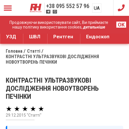
+38
095 552 57 96
UA
RU
Дистрибуція медичного обладнання
Продовжуючи використовувати сайт, Ви приймаєте
OK
нашу політику використання cookies,
детальніше
УЗД
ШВЛ
Рентген
Ендоскоп
Головна
Статті
КОНТРАСТНІ УЛЬТРАЗВУКОВІ ДОСЛІДЖЕННЯ
НОВОУТВОРЕНЬ ПЕЧІНКИ
КОНТРАСТНІ УЛЬТРАЗВУКОВІ
ДОСЛІДЖЕННЯ НОВОУТВОРЕНЬ
ПЕЧІНКИ
★ ★ ★ ★ ★
29.12.2015 "Статті"