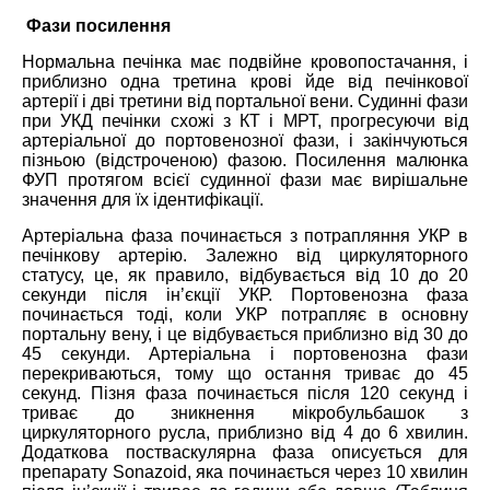
Фази посилення
Нормальна печінка має подвійне кровопостачання, і
приблизно одна третина крові йде від печінкової
артерії і дві третини від портальної вени. Судинні фази
при УКД печінки схожі з КТ і МРТ, прогресуючи від
артеріальної до портовенозної фази, і закінчуються
пізньою (відстроченою) фазою. Посилення малюнка
ФУП протягом всієї судинної фази має вирішальне
значення для їх ідентифікації.
Артеріальна фаза починається з потрапляння УКР в
печінкову артерію. Залежно від циркуляторного
статусу, це, як правило, відбувається від 10 до 20
секунди після ін’єкції УКР. Портовенозна фаза
починається тоді, коли УКР потрапляє в основну
портальну вену, і це відбувається приблизно від 30 до
45 секунди. Артеріальна і портовенозна фази
перекриваються, тому що остання триває до 45
секунд. Пізня фаза починається після 120 секунд і
триває до зникнення мікробульбашок з
циркуляторного русла, приблизно від 4 до 6 хвилин.
Додаткова постваскулярна фаза описується для
препарату Sonazoid, яка починається через 10 хвилин