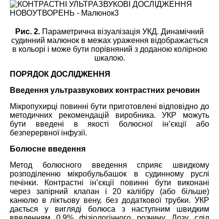
Рис. 2.
Параметрична візуалізація УКД. Динамічний
судинний малюнок в межах ураження відображається
в кольорі і може бути порівняний з доданою колірною
шкалою.
ПОРЯДОК ДОСЛІДЖЕННЯ
Введення ультразвукових контрастних речовин
Мікропухирці повинні бути приготовлені відповідно до
методичних рекомендацій виробника. УКР можуть
бути введені в якості болюсної ін’єкції або
безперервної інфузії.
Болюсне введення
Метод болюсного введення сприяє швидкому
розподіленню мікробульбашок в судинному руслі
печінки. Контрастні ін’єкції повинні бути виконані
через запірний клапан і 20 калібру (або більше)
канюлю в ліктьову вену, без додаткової трубки. УКР
дається у вигляді болюса з наступним швидким
введенням 0,9% фізіологічного розчину. Дозу слід