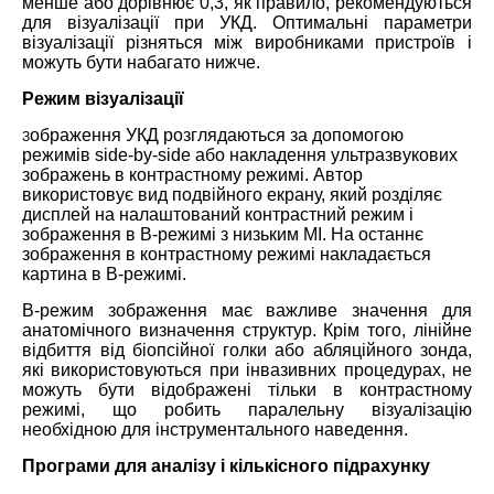
менше або дорівнює 0,3, як правило, рекомендуються
для візуалізації при УКД. Оптимальні параметри
візуалізації різняться між виробниками пристроїв і
можуть бути набагато нижче.
Режим візуалізації
ображення УКД розглядаються за допомогою
З
режимів side-by-side або накладення ультразвукових
зображень в контрастному режимі. Автор
використовує вид подвійного екрану, який розділяє
дисплей на налаштований контрастний режим і
зображення в B-режимі з низьким МІ. На останнє
зображення в контрастному режимі накладається
картина в B-режимі.
В-режим зображення має важливе значення для
анатомічного визначення структур. Крім того, лінійне
відбиття від біопсійної голки або абляційного зонда,
які використовуються при інвазивних процедурах, не
можуть бути відображені тільки в контрастному
режимі, що робить паралельну візуалізацію
необхідною для інструментального наведення.
Програми для аналізу і кількісного підрахунку