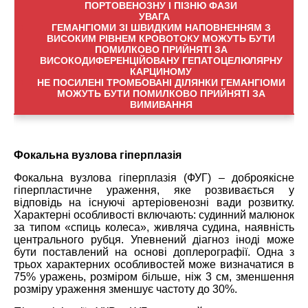
ПОРТОВЕНОЗНУ І ПІЗНЮ ФАЗИ
УВАГА
ГЕМАНГІОМИ ЗІ ШВИДКИМ НАПОВНЕННЯМ З
ВИСОКИМ РІВНЕМ КРОВОТОКУ МОЖУТЬ БУТИ
ПОМИЛКОВО ПРИЙНЯТІ ЗА
ВИСОКОДИФЕРЕНЦІЙОВАНУ ГЕПАТОЦЕЛЮЛЯРНУ
КАРЦИНОМУ
НЕ ПОСИЛЕНІ ТРОМБОВАНІ ДІЛЯНКИ ГЕМАНГІОМИ
МОЖУТЬ БУТИ ПОМИЛКОВО ПРИЙНЯТІ ЗА
ВИМИВАННЯ
Фокальна вузлова гіперплазія
Фокальна вузлова гіперплазія (ФУГ) – доброякісне
гіперпластичне ураження, яке розвивається у
відповідь на існуючі артеріовенозні вади розвитку.
Характерні особливості включають: судинний малюнок
за типом «спиць колеса», живляча судина, наявність
центрального рубця. Упевнений діагноз іноді може
бути поставлений на основі доплерографії. Одна з
трьох характерних особливостей може визначатися в
75% уражень, розміром більше, ніж 3 см, зменшення
розміру ураження зменшує частоту до 30%.