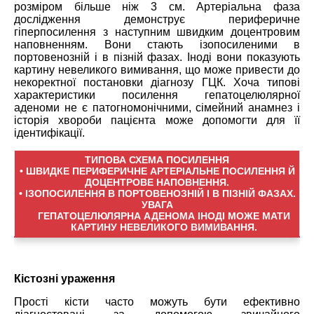
розміром більше ніж 3 см. Артеріальна фаза
дослідження демонструє периферичне
гіперпосилення з наступним швидким доцентровим
наповненням. Вони стають ізопосиленими в
портовенозній і в пізній фазах. Іноді вони показують
картину невеликого вимивання, що може привести до
некоректної постановки діагнозу ГЦК. Хоча типові
характеристики посилення гепатоцелюлярної
аденоми не є патогномонічними, сімейний анамнез і
історія хвороби пацієнта може допомогти для її
ідентифікації.
ТИПОВА СХЕМА ПОСИЛЕННЯ
• ШВИДКЕ ПЕРИФЕРИЧНЕ АРТЕРІАЛЬНЕ ПОСИЛЕННЯ Й
ДОЦЕНТРОВЕ НАПОВНЕННЯ.
• ІЗОПОСИЛЕННЯ В ПОРТОВЕНОЗНІЙ І В ПІЗНІЙ ФАЗАХ.
УВАГА
ГЕПАТОЦЕЛЮЛЯРНА АДЕНОМА ІНОДІ МОЖЕ МАТИ
КАРТИНУ НЕВЕЛИКОГО ВИМИВАННЯ.
Кістозні ураження
Прості кісти часто можуть бути ефективно