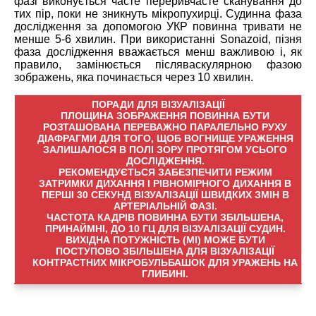
фазі виконується часте переривчасте сканування до
тих пір, поки не зникнуть мікропухирці. Судинна фаза
дослідження за допомогою УКР повинна тривати не
менше 5-6 хвилин. При використанні Sonazoid, пізня
фаза дослідження вважається менш важливою і, як
правило, замінюється післяваскулярною фазою
зображень, яка починається через 10 хвилин.
ПОРАДИ ДЛЯ ВІЗУАЛІЗАЦІЇ
ПЛОЩИНА ЗОБРАЖЕННЯ ПОВИННА БУТИ
РОЗТАШОВАНА ПЕРЕВАЖНО ПАРАЛЕЛЬНО РУХУ
ДІАФРАГМИ ДЛЯ ТОГО, ЩОБ ВОГНИЩЕ УРАЖЕННЯ
ЗАЛИШАЛОСЯ В ПОЛІ ЗОРУ ПРОТЯГОМ УСЬОГО
ДОСЛІДЖЕННЯ.
РЕКОМЕНДУЄТЬСЯ ЗАБЕЗПЕЧИТИ РЕЖИМ
ЗАТРИМКИ ДИХАННЯ І РІВНОМІРНОГО ДИХАННЯ В
ПЕРШІ 30 СЕКУНД ВІЗУАЛІЗАЦІЇ ШВИДКИХ ЗМІН В
АРТЕРІАЛЬНІЙ ФАЗІ.
ЧАСТОТА КАДРІВ ПОВИННА БУТИ ЗБІЛЬШЕНА,
ПРИНАЙМНІ, ДО 10 ГЦ ДЛЯ ВІЗУАЛІЗАЦІЇ СУДИН.
ВИХІДНА ПОТУЖНІСТЬ (МІ) МОЖЕ БУТИ
ПОСТУПОВО ЗБІЛЬШЕНА ДЛЯ ВІЗУАЛІЗАЦІЇ
КОНТРАСТНИХ МІКРОБУЛЬБАШОК ДЛЯ УРАЖЕНЬ НА
ГЛИБИНІ.