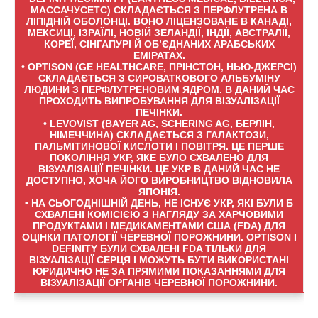
МАССАЧУСЕТС) СКЛАДАЄТЬСЯ З ПЕРФЛУТРЕНА В
ЛІПІДНІЙ ОБОЛОНЦІ. ВОНО ЛІЦЕНЗОВАНЕ В КАНАДІ,
МЕКСИЦІ, ІЗРАЇЛІ, НОВІЙ ЗЕЛАНДІЇ, ІНДІЇ, АВСТРАЛІЇ,
КОРЕЇ, СІНГАПУРІ Й ОБ’ЄДНАНИХ АРАБСЬКИХ
ЕМІРАТАХ.
• OPTISON (GE HEALTHCARE, ПРІНСТОН, НЬЮ-ДЖЕРСІ)
СКЛАДАЄТЬСЯ З СИРОВАТКОВОГО АЛЬБУМІНУ
ЛЮДИНИ З ПЕРФЛУТРЕНОВИМ ЯДРОМ. В ДАНИЙ ЧАС
ПРОХОДИТЬ ВИПРОБУВАННЯ ДЛЯ ВІЗУАЛІЗАЦІЇ
ПЕЧІНКИ.
• LEVOVIST (BAYER AG, SCHERING AG, БЕРЛІН,
НІМЕЧЧИНА) СКЛАДАЄТЬСЯ З ГАЛАКТОЗИ,
ПАЛЬМІТИНОВОЇ КИСЛОТИ І ПОВІТРЯ. ЦЕ ПЕРШЕ
ПОКОЛІННЯ УКР, ЯКЕ БУЛО СХВАЛЕНО ДЛЯ
ВІЗУАЛІЗАЦІЇ ПЕЧІНКИ. ЦЕ УКР В ДАНИЙ ЧАС НЕ
ДОСТУПНО, ХОЧА ЙОГО ВИРОБНИЦТВО ВІДНОВИЛА
ЯПОНІЯ.
• НА СЬОГОДНІШНІЙ ДЕНЬ, НЕ ІСНУЄ УКР, ЯКІ БУЛИ Б
СХВАЛЕНІ КОМІСІЄЮ З НАГЛЯДУ ЗА ХАРЧОВИМИ
ПРОДУКТАМИ І МЕДИКАМЕНТАМИ США (FDA) ДЛЯ
ОЦІНКИ ПАТОЛОГІЇ ЧЕРЕВНОЇ ПОРОЖНИНИ. OPTISON І
DEFINITY БУЛИ СХВАЛЕНІ FDA ТІЛЬКИ ДЛЯ
ВІЗУАЛІЗАЦІЇ СЕРЦЯ І МОЖУТЬ БУТИ ВИКОРИСТАНІ
ЮРИДИЧНО НЕ ЗА ПРЯМИМИ ПОКАЗАННЯМИ ДЛЯ
ВІЗУАЛІЗАЦІЇ ОРГАНІВ ЧЕРЕВНОЇ ПОРОЖНИНИ.