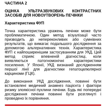
ЧАСТИНА 2
ОЦІНКА УЛЬТРАЗВУКОВИХ КОНТРАСТНИХ
ЗАСОБІВ ДЛЯ НОВОУТВОРЕНЬ ПЕЧІНКИ
Характеристика ФУП
Точна характеристика уражень печінки може бути
проблематичною. Один метод візуалізації часто
призводить до непереконливих або сумнівних
результатів, що вимагає подальшого дослідження за
допомогою альтернативних технік. Характеристика
ФУП є найпоширенішим застосуванням для УКД. Цей
метод сприяє впевненій діагностиці, коли
виявляються патогномонічні характеристики
посилення. У Японії, УКД визнаний дослідженням
першої лінії для діагностики гепатоцелюлярної
карциноми (ГЦК).
До виконання УКД дослідження, повинні бути
встановлені медичний анамнез пацієнта і фактори
ризику злоякісної пухлини печінки. Будь які попередні
дослідження печінки повинні бути розглянуті і
проведено їх порівняння.