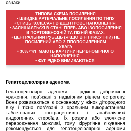
ознаки.
ТИПОВА СХЕМА ПОСИЛЕННЯ
• ШВИДКЕ АРТЕРІАЛЬНЕ ПОСИЛЕННЯ ПО ТИПУ
«СПИЦЬ КОЛЕСА» І ВІДЦЕНТРОВЕ НАПОВНЕННЯ.
• ЗАЛИШАЄТЬСЯ В СТАНІ ГІПЕР- АБО ІЗОПОСИЛЕННЯ
В ПОРТОВЕНОЗНІЙ ТА ПІЗНІЙ ФАЗАХ.
• ЦЕНТРАЛЬНИЙ РУБЕЦЬ (ЯКЩО ВІН ПРИСУТНІЙ) НЕ
ПОСИЛЕНИЙ АБО З ГІПОПОСИЛЕННЯМ
УВАГА
• 30% ФУГ МАЮТЬ КАРТИНУ НЕРІВНОМІРНОГО
НАПОВНЕННЯ.
• ФУГ РІДКО ВИМИВАЮТЬСЯ.
Гепатоцелюлярна аденома
Гепатоцелюлярні аденоми – рідкісні доброякісні
ураження, пов’язані з надмірним рівнем естрогену.
Вони розвиваються в основному у жінок дітородного
віку і тісно пов’язані з оральним використанням
таблетованих контрацептивів і анаболічних/
андрогенних стероїдів. Їх розрив або злоякісне
переродження можливі, тому хірургічне лікування
рекомендується для гепатоцелюлярної аденоми