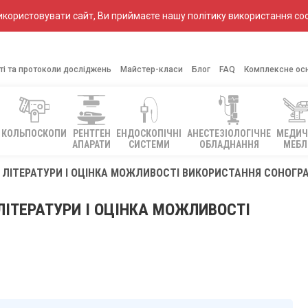
ористовувати сайт, Ви приймаєте нашу політику використання coo
ті та протоколи досліджень
Майстер-класи
Блог
FAQ
Комплексне ос
КОЛЬПОСКОПИ
РЕНТГЕН
ЕНДОСКОПІЧНІ
АНЕСТЕЗІОЛОГІЧНЕ
МЕДИЧ
АПАРАТИ
СИСТЕМИ
ОБЛАДНАННЯ
МЕБЛ
ЯД ЛІТЕРАТУРИ І ОЦІНКА МОЖЛИВОСТІ ВИКОРИСТАННЯ СОНОГРА
 ЛІТЕРАТУРИ І ОЦІНКА МОЖЛИВОСТІ