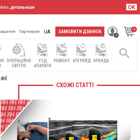
OK
kies,
детальніше
UA
RU
ЗАМОВИТИ ДЗВІНОК
нащення
Партнерам
НІ
ОПЕРАЦІЙНЕ
УЗД
РЕМОНТ
АПГРЕЙД
ОРЕНДА
І
СВІТЛО
АПАРАТИ
ФІЇ
СХОЖІ СТАТТІ