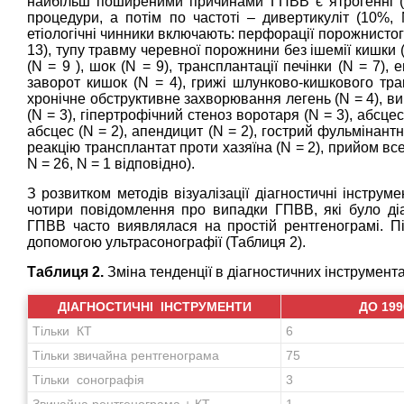
найбільш поширеними причинами ГПВВ є ятрогенні (19%
процедури, а потім по частоті – дивертикуліт (10%, 
етіологічні чинники включають: перфорації порожнистог
13), тупу травму черевної порожнини без ішемії кишки (
(N = 9 ), шок (N = 9), трансплантації печінки (N = 7), е
заворот кишок (N = 4), грижі шлунково-кишкового трак
хронічне обструктивне захворювання легень (N = 4), в
(N = 3), гіпертрофічний стеноз воротаря (N = 3), абсце
абсцес (N = 2), апендицит (N = 2), гострий фульмінант
реакцію трансплантат проти хазяїна (N = 2), прийом все
N = 26, N = 1 відповідно).
З розвитком методів візуалізації діагностичні інстру
чотири повідомлення про випадки ГПВВ, які було діа
ГПВВ часто виявлялася на простій рентгенограмі. Пі
допомогою ультрасонографії (Таблиця 2).
Таблиця 2.
Зміна тенденції в діагностичних інструментах
ДІАГНОСТИЧНІ ІНСТРУМЕНТИ
ДО 199
Тільки КТ
6
Тільки звичайна рентгенограма
75
Тільки сонографія
3
Звичайна рентгенограма + КТ
1