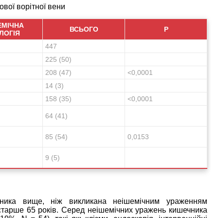
ової ворітної вени
ЕМІЧНА
ВСЬОГО
Р
ЛОГІЯ
447
225 (50)
208 (47)
<0,0001
14 (3)
158 (35)
<0,0001
64 (41)
85 (54)
0,0153
9 (5)
чника вище, ніж викликана неішемічним ураженням
старше 65 років. Серед неішемічних уражень кишечника