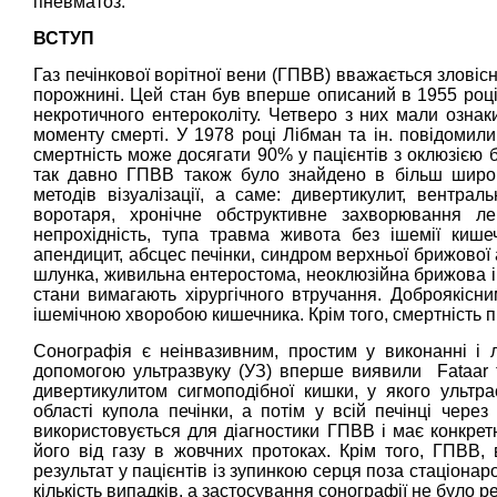
пневматоз.
ВСТУП
Газ печінкової ворітної вени (ГПВВ) вважається злові
порожнині. Цей стан був вперше описаний в 1955 роц
некротичного ентероколіту. Четверо з них мали ознаки
моменту смерті. У 1978 році Лібман та ін. повідомил
смертність може досягати 90% у пацієнтів з оклюзією 
так давно ГПВВ також було знайдено в більш широко
методів візуалізації, а саме: дивертикулит, вентрал
воротаря, хронічне обструктивне захворювання ле
непрохідність, тупа травма живота без ішемії кишеч
апендицит, абсцес печінки, синдром верхньої брижової
шлунка, живильна ентеростома, неоклюзійна брижова іш
стани вимагають хірургічного втручання. Доброякісни
ішемічною хворобою кишечника. Крім того, смертність
Сонографія є неінвазивним, простим у виконанні і 
допомогою ультразвуку (УЗ) вперше виявили Fataar та
дивертикулитом сигмоподібної кишки, у якого ультра
області купола печінки, а потім у всій печінці чере
використовується для діагностики ГПВВ і має конкрет
його від газу в жовчних протоках. Крім того, ГПВВ,
результат у пацієнтів із зупинкою серця поза стаціон
кількість випадків, а застосування сонографії не було р