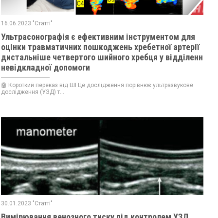
16.06.2023 "Статті"
Ультрасонографія є ефективним інструментом для
оцінки травматичних пошкоджень хребетної артерії
дистальніше четвертого шийного хребця у відділенні
невідкладної допомоги
🤖 Короткий переказ від ШІ Це дослідження порівнює ультразвукове
дослідження (УЗД) т...
30.01.2023 "Статті"
Вимірювання венозного тиску під контролем УЗД