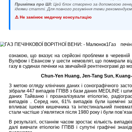
Примітка про ШІ:
Цей блок створено за допомогою гене
ідеями статті. Для повного розуміння теми рекомендує
⚠️ Не замінює медичну консультацію
Газ печі
ознакою, що вказує на серйозні проблеми в черевній
Вулфом і Евансом у шести немовлят, що помирали від 
газу в судинах печінки на звичайній рентгенограмі до м
Chun-Yen Huang, Jen-Tang Sun, Kuang-
З метою огляду клінічних даних і сонографічного засто
зібрали 447 випадків ГПВВ з бази даних MEDLINE і шпи
даних Тайваню і проаналізували етіологію, радіографі
випадків . Серед них, 61% випадків були ішемічні з
впливає ішемія кишечника та інтестинальний пневмат
стали частіше з’являтися після 1980 року і були пов’язан
В результаті, останнім часом зростає кількість випад
далі вивчати етіологію ГПВВ і супутні графічні знахі