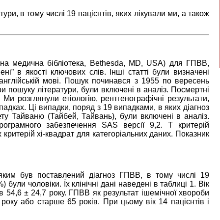
тури, в тому числі 19 пацієнтів, яких лікували ми, а також
а медична бібліотека, Bethesda, MD, USA) для ГПВВ,
вені” в якості ключових слів. Інші статті були визначені
нглійській мові. Пошук починався з 1955 по вересень
ри пошуку літератури, були включені в аналіз. Посмертні
Ми розглянули етіологію, рентгенографічні результати,
ипадках. Ці випадки, поряд з 19 випадками, в яких діагноз
ту Тайваню (Тайбей, Тайвань), були включені в аналіз.
ограмного забезпечення SAS версії 9,2. Т критерій
критерій хі-квадрат для категоріальних даних. Показник
 яким був поставлений діагноз ГПВВ, в тому числі 19
) були чоловіки. Їх клінічні дані наведені в таблиці 1. Вік
ав 54,6 ± 24,7 року. ГПВВ як результат ішемічної хвороби
року або старше 65 років. При цьому вік 14 пацієнтів і