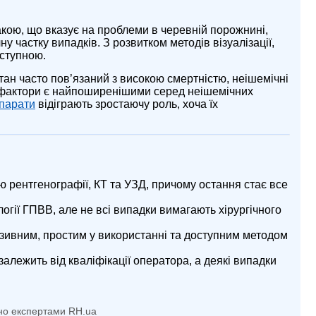
акою, що вказує на проблеми в черевній порожнині,
 частку випадків. З розвитком методів візуалізації,
оступною.
ан часто пов’язаний з високою смертністю, неішемічні
і фактори є найпоширенішими серед неішемічних
парати
відіграють зростаючу роль, хоча їх
 рентгенографії, КТ та УЗД, причому остання стає все
логії ГПВВ, але не всі випадки вимагають хірургічного
зивним, простим у використанні та доступним методом
залежить від кваліфікації оператора, а деякі випадки
но експертами RH.ua