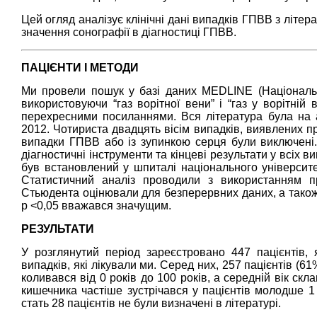
Цей огляд аналізує клінічні дані випадків ГПВВ з літера
значення сонографії в діагностиці ГПВВ.
ПАЦІЄНТИ І МЕТОДИ
Ми провели пошук у базі даних MEDLINE (Національн
використовуючи “газ ворітної вени” і “газ у ворітній 
перехресними посиланнями. Вся література була на а
2012. Чотириста двадцять вісім випадків, виявлених п
випадки ГПВВ або із зупинкою серця були виключені. 
діагностичні інструменти та кінцеві результати у всіх в
був встановлений у шпиталі національного університе
Статистичний аналіз проводили з використанням пр
Стьюдента оцінювали для безперервних даних, а також 
p <0,05 вважався значущим.
РЕЗУЛЬТАТИ
У розглянутий період зареєстровано 447 пацієнтів,
випадків, які лікували ми. Серед них, 257 пацієнтів (61%
коливався від 0 років до 100 років, а середній вік скл
кишечника частіше зустрічався у пацієнтів молодше 1 
стать 28 пацієнтів не були визначені в літературі.