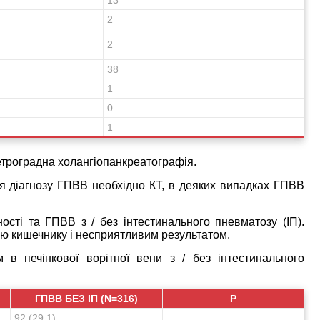
2
2
38
1
0
1
етроградна холангіопанкреатографія.
я діагнозу ГПВВ необхідно КТ, в деяких випадках ГПВВ
сті та ГПВВ з / без інтестинального пневматозу (ІП).
ією кишечнику і несприятливим результатом.
в печінкової ворітної вени з / без інтестинального
ГПВВ БЕЗ ІП (N=316)
Р
92 (29,1)