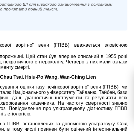
ративного ШІ для швидкого ознайомлення з основними
мо прочитати повний текст.
нкової ворітної вени (ГПВВ) вважається зловісною
 порожнині. Цей стан був вперше описаний в 1955 році
некротичного ентероколіту. Четверо з них мали ознаки
оменту смерті.
Chau Tsai, Hsiu-Po Wang, Wan-Ching Lien
сування оцінки газу печінкової ворітної вени (ГПВВ), ми
талю Національного університету Тайваню, Тайбей, бази
чні дані, діагностичні інструменти та результати всіх
ахворювання кишечника. На частоту смертності значно
оз. Повідомлення про ультразвукову діагностику ГПВВ
і з етіологією.
ків з ГПВВ, встановлених за допомогою ультразвуку. Слід
дки, в тому числі повинен бути оцінений інтестинальний