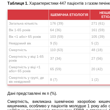
Таблиця 1.
Характеристики 447 пацієнтів з газом печінк
НЕІШ
ІШЕМІЧНА ЕТІОЛОГІЯ
ЕТІО
Загальна кількість
176 (39)
271 (61)
Вік 1-65 років
64 (36)
161 (59)
Вік <1 або> 65 років
103 (59)
105 (39)
Невідомий вік
9 (5)
5 (2)
Смертність
110 (63)
48 (18)
Смертність у віці 1-65
37 (34)
27 (56)
років
Смертність у віці <1
65 (59)
20 (42)
або> 65 років
Смертність у групі, де
8 (7)
1 (2)
вік невідомий
Дані представлені як n (%).
Смертність, викликана ішемічною хворобою кише
кишечника, особливо у пацієнтів молодше 1 року або 