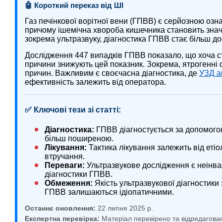
🤖 Короткий переказ від ШІ
Газ печінкової ворітної вени (ГПВВ) є серйозною озн
причому ішемічна хвороба кишечника становить значну
зокрема ультразвуку, діагностика ГПВВ стає більш д
Дослідження 447 випадків ГПВВ показало, що хоча ст
причини знижують цей показник. Зокрема, ятрогенн
причин. Важливим є своєчасна діагностика, де
УЗД а
ефективність залежить від оператора.
✅ Ключові тези зі статті:
Діагностика:
ГПВВ діагностується за допомогою
більш поширеною.
Лікування:
Тактика лікування залежить від етіо
втручання.
Переваги:
Ультразвукове дослідження є неінва
діагностики ГПВВ.
Обмеження:
Якість ультразвукової діагностики 
ГПВВ залишаються ідіопатичними.
Останнє оновлення:
22 липня 2025 р.
Експертна перевірка:
Матеріал перевірено та відредагова