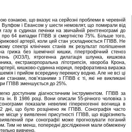
сною ознакою, що вказує на серйозні проблеми в черевній
і Вулфом і Евансом у шести немовлят, що помирали від
 газу в судинах печінки на звичайній рентгенограмі до
и про 64 випадки ГПВВ зі смертністю 75%. Більше того,
брижової артерії, коли цей стан ускладнюється ГПВВ. Не
му спектрі клінічних станів як результат поліпшення
ьна грижа без ішемічної кишки, гіпертрофічний стеноз
гень (ХОЗЛ), ятрогенна дилатація шлунка, кишкова
ника, екстракорпоральна літотрипсія, хвороба Крона,
 артерії, кишково-судинна нориця, перфоративна виразка
емія і прийом всередину перекису водню. Але не всі ці
ми станами, пов’язаними з ГПВВ є ті, які не викликані
 при ГПВВ зменшується до 25%.
легко доступним діагностичним інструментом. ГПВВ за
 ін. В 1986 році. Вони описали 55-річного чоловіка з
сонограми показали невеликі гіперехогенні вогнища в
з 2 дні, що було розцінено як ГПВВ. Сонографія часто
не місце у виявленні присутності ГПВВ, що відрізняють
 виявлений при сонографії може прогнозувати поганий
аром. Тим не менш, попередні дослідження мали обмежену
етельно вивчено.