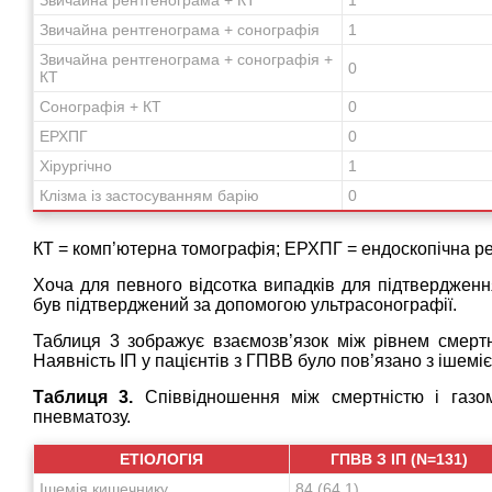
Звичайна рентгенограма + сонографія
1
Звичайна рентгенограма + сонографія +
0
КТ
Сонографія + КТ
0
ЕРХПГ
0
Хірургічно
1
Клізма із застосуванням барію
0
КТ = комп’ютерна томографія; ЕРХПГ = ендоскопічна р
Хоча для певного відсотка випадків для підтвердженн
був підтверджений за допомогою ультрасонографії.
Таблиця 3 зображує взаємозв’язок між рівнем смертно
Наявність ІП у пацієнтів з ГПВВ було пов’язано з ішем
Таблиця 3.
Співвідношення між смертністю і газом 
пневматозу.
ЕТІОЛОГІЯ
ГПВВ З ІП (N=131)
Ішемія кишечнику
84 (64,1)