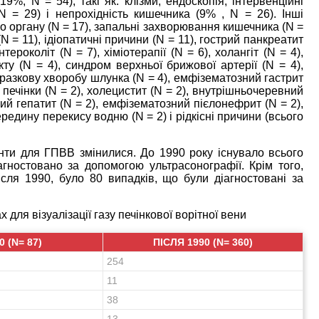
, N = 54), такі як: клізми, ендоскопія, інтервенційні
N = 29) і непрохідність кишечника (9% , N = 26). Інші
о органу (N = 17), запальні захворювання кишечника (N =
N = 11), ідіопатичні причини (N = 11), гострий панкреатит
нтероколіт (N = 7), хіміотерапії (N = 6), холангіт (N = 4),
ту (N = 4), синдром верхньої брижової артерії (N = 4),
иразкову хворобу шлунка (N = 4), емфізематозний гастрит
с печінки (N = 2), холецистит (N = 2), внутрішньочеревний
ний гепатит (N = 2), емфізематозний пієлонефрит (N = 2),
редину перекису водню (N = 2) і рідкісні причини (всього
менти для ГПВВ змінилися. До 1990 року існувало всього
гностовано за допомогою ультрасонографії. Крім того,
сля 1990, було 80 випадків, що були діагностовані за
 для візуалізації газу печінкової ворітної вени
0 (N= 87)
ПІСЛЯ 1990 (N= 360)
254
11
38
13