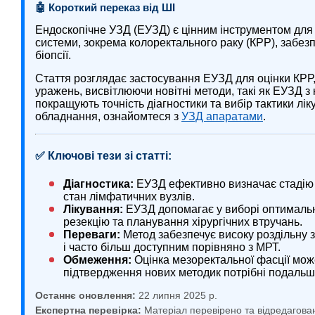
🤖 Короткий переказ від ШІ
Ендоскопічне УЗД (ЕУЗД) є цінним інструментом для
системи, зокрема колоректального раку (КРР), забезп
біопсії.
Стаття розглядає застосування ЕУЗД для оцінки КРР
уражень, висвітлюючи новітні методи, такі як ЕУЗД з
покращують точність діагностики та вибір тактики л
обладнання, ознайомтеся з
УЗД апаратами
.
✅ Ключові тези зі статті:
Діагностика:
ЕУЗД ефективно визначає стадію 
стан лімфатичних вузлів.
Лікування:
ЕУЗД допомагає у виборі оптимально
резекцію та планування хірургічних втручань.
Переваги:
Метод забезпечує високу роздільну з
і часто більш доступним порівняно з МРТ.
Обмеження:
Оцінка мезоректальної фасції мож
підтвердження нових методик потрібні подальш
Останнє оновлення:
22 липня 2025 р.
Експертна перевірка:
Матеріал перевірено та відредагова