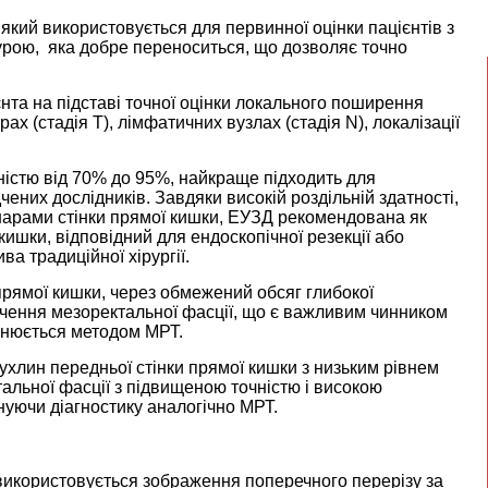
який використовується для первинної оцінки пацієнтів з
рою, яка добре переноситься, що дозволяє точно
нта на підставі точної оцінки локального поширення
ах (стадія Т), лімфатичних вузлах (стадія N), локалізації
істю від 70% до 95%, найкраще підходить для
чених дослідників. Завдяки високій роздільній здатності,
шарами стінки прямої кишки, ЕУЗД рекомендована як
ишки, відповідний для ендоскопічної резекції або
ва традиційної хірургії.
прямої кишки, через обмежений обсяг глибокої
залучення мезоректальної фасції, що є важливим чинником
інюється методом МРТ.
ухлин передньої стінки прямої кишки з низьким рівнем
льної фасції з підвищеною точністю і високою
нуючи діагностику аналогічно МРТ.
використовується зображення поперечного перерізу за