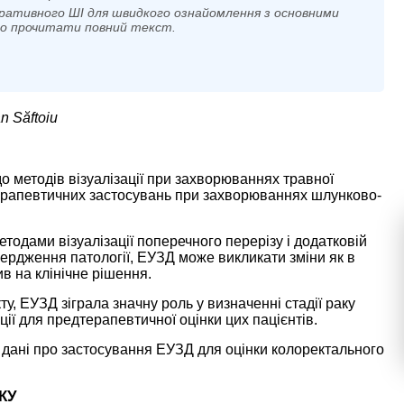
ративного ШІ для швидкого ознайомлення з основними
мо прочитати повний текст.
n Săftoiu
 методів візуалізації при захворюваннях травної
терапевтичних застосувань при захворюваннях шлунково-
одами візуалізації поперечного перерізу і додатковій
вердження патології, ЕУЗД може викликати зміни як в
ив на клінічне рішення.
у, ЕУЗД зіграла значну роль у визначенні стадії раку
ії для предтерапевтичної оцінки цих пацієнтів.
і дані про застосування ЕУЗД для оцінки колоректального
КУ