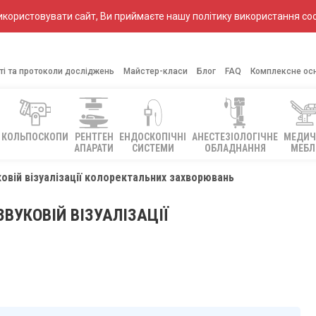
ористовувати сайт, Ви приймаєте нашу політику використання coo
ті та протоколи досліджень
Майстер-класи
Блог
FAQ
Комплексне ос
КОЛЬПОСКОПИ
РЕНТГЕН
ЕНДОСКОПІЧНІ
АНЕСТЕЗІОЛОГІЧНЕ
МЕДИЧ
АПАРАТИ
СИСТЕМИ
ОБЛАДНАННЯ
МЕБЛ
овій візуалізації колоректальних захворювань
ВУКОВІЙ ВІЗУАЛІЗАЦІЇ