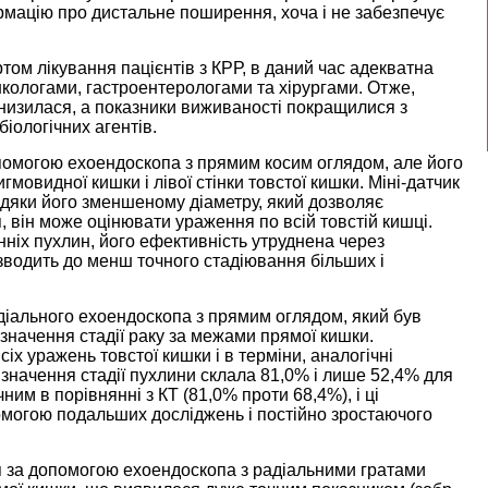
рмацію про дистальне поширення, хоча і не забезпечує
том лікування пацієнтів з КРР, в даний час адекватна
кологами, гастроентерологами та хірургами. Отже,
 знизилася, а показники виживаності покращилися з
іологічних агентів.
помогою ехоендоскопа з прямим косим оглядом, але його
мовидної кишки і лівої стінки товстої кишки. Міні-датчик
вдяки його зменшеному діаметру, який дозволяє
 він може оцінювати ураження по всій товстій кишці.
нніх пухлин, його ефективність утруднена через
водить до менш точного стадіювання більших і
діального ехоендоскопа з прямим оглядом, який був
значення стадії раку за межами прямої кишки.
іх уражень товстої кишки і в терміни, аналогічні
значення стадії пухлини склала 81,0% і лише 52,4% для
ним в порівнянні з КТ (81,0% проти 68,4%), і ці
помогою подальших досліджень і постійно зростаючого
я за допомогою ехоендоскопа з радіальними гратами