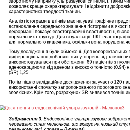
зворотному напрямку ультразвукові сигнали, і, таким чи
дозволяє краще охарактеризувати і відрізнити доброякіс
характеристика твердості тканин.
Аналіз гістограми відтінків має на увазі графічне предс
встановлення середнього значення гістограми в якості 
деформації показує еластографічні властивості цільово
нормальних структур. Для візуалізації ШКТ еластографія
для нормального кишечника, оскільки вона порушена чере
Тому дослідження були обмежені. Для колоректальних 
диференціювання доброякісних утворень від злоякісних
використовувалася при обстеженні 69 пацієнтів з пухл
аденокарциноми від аденом з високою точністю (0,94) н
(SR) 1,25.
Потім пішло валідаційне дослідження за участю 120 пац
використанні спочатку запропонованого порогового зна
злоякісних. Крім того, розрахунок SR виявився точніши
Зображення 3
: Ендоскопічне ультразвукове зображен
переважно синім малюнком, що вказує на низький ступі
реальному часі, справа – В-режим).