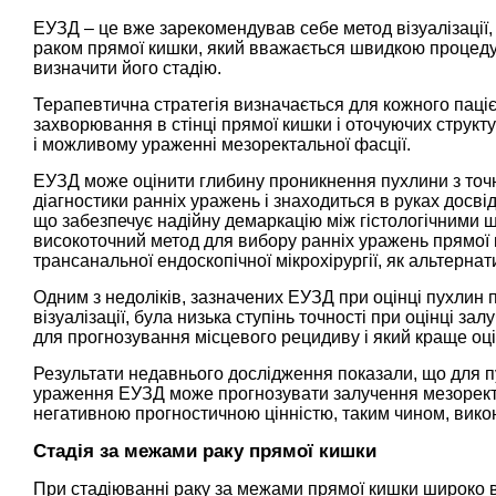
ЕУЗД – це вже зарекомендував себе метод візуалізації, 
раком прямої кишки, який вважається швидкою процеду
визначити його стадію.
Терапевтична стратегія визначається для кожного паціє
захворювання в стінці прямої кишки і оточуючих структур
і можливому ураженні мезоректальної фасції.
ЕУЗД може оцінити глибину проникнення пухлини з точн
діагностики ранніх уражень і знаходиться в руках досвід
що забезпечує надійну демаркацію між гістологічними 
високоточний метод для вибору ранніх уражень прямої к
трансанальної ендоскопічної мікрохірургії, як альтернати
Одним з недоліків, зазначених ЕУЗД при оцінці пухлин 
візуалізації, була низька ступінь точності при оцінці 
для прогнозування місцевого рецидиву і який краще оц
Результати недавнього дослідження показали, що для п
ураження ЕУЗД може прогнозувати залучення мезоректа
негативною прогностичною цінністю, таким чином, вико
Стадія за межами раку прямої кишки
При стадіюванні раку за межами прямої кишки широко 