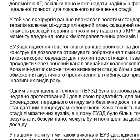
допомогою КТ, оскільки воно може надати надійну інфо
ідеальної точності для локального визначення стадії.
У той час як хірургія раніше вважалася золотим стандар
терапія включає міждисциплінарний план, складений он
кількість резекцій первинної пухлини у пацієнтів з КРР
моменту введення нових хіміотерапевтичних режимів і б
ЕУЗ-дослідження товстої кишки раніше робилося за до
конструкція дозволяла отримувати зображення тільки сиг
також використовувався для пухлин товстої кишки, і за
проходити через робочий канал звичайних колоноскопія,
Хоча міні-датчик може точно визначити стадію більш ра
обмеження акустичного проникнення в глибину, що приз
інвазивних видів раку.
Одним з поліпшень в технології ЕУЗД була розробка ра
недавно протестований і довів свою придатність для ви
Ехоендоскоп переднього огляду зміг безпечно досягти вс
стандартним процедурам колоноскопії. Хоча точність ви
стадії лімфатичних вузлів, в цілому ЕУЗД було більш точ
результати, безсумнівно, можуть бути поліпшені за до
досвіду.
У нашому інституті ми також виконали ЕУЗ-дослідженн