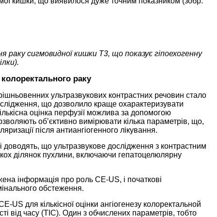
ямої кишки, що виявилося дуже точним показником (зобр.
я раку сигмовидної кишки Т3, що показує гіпоехогенну
лки).
 колоректального раку
ішньовенних ультразвукових контрастних речовин стало
ослідження, що дозволило краще охарактеризувати
кількісна оцінка перфузії можлива за допомогою
озволяють об’єктивно вимірювати кілька параметрів, що,
ляризації після антиангіогенного лікування.
кі доводять, що ультразвукове дослідження з контрастним
ькох ділянок пухлини, включаючи гепатоцелюлярну
на інформація про роль CE-US, і початкові
мінального обстеження.
E-US для кількісної оцінки ангіогенезу колоректальной
ті від часу (TIC). Один з обчислених параметрів, тобто