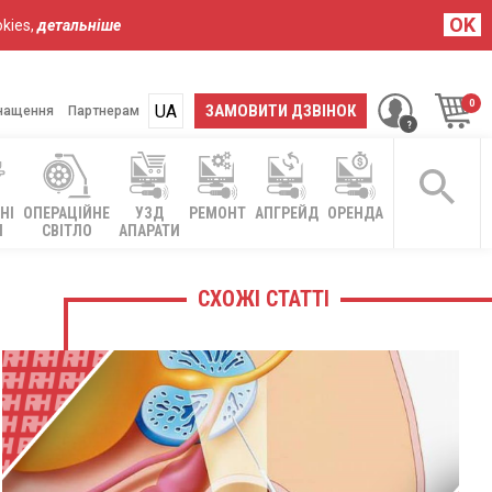
OK
kies,
детальніше
UA
RU
ЗАМОВИТИ ДЗВІНОК
нащення
Партнерам
НІ
ОПЕРАЦІЙНЕ
УЗД
РЕМОНТ
АПГРЕЙД
ОРЕНДА
І
СВІТЛО
АПАРАТИ
СХОЖІ СТАТТІ