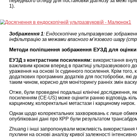
переднього огляду для постановки діагнозу за межі пр
1).
Зображення 1
: Ендоскопічне ультразвукове зображенн
інфільтрацію за межами власного м’язового шару (стрі
Методи поліпшення зображення ЕУЗД для оцінки
ЕУЗД з контрастним посиленням:
використання внутр
важливим кроком вперед в практиці ультразвукового д
ураження на основі їх судинного посилення. Крім того, 
додаткових програмних додатків для постобробки, які д
таким чином, корисно для моніторингу ранніх змін васку
Отже, були проведені подальші клінічні дослідження, я
посиленням (CE-US) може оцінити ранню відповідь кіл
карциному, колоректальні метастази і карциному нирок.
Однак щодо колоректальних захворювань є лише обмеже
опубліковані дані про КРР були результатом трансабдо
Zhuang і інші запропонували можливість використання C
пухлини на основі аналізу кривої залежності інтенсивнос