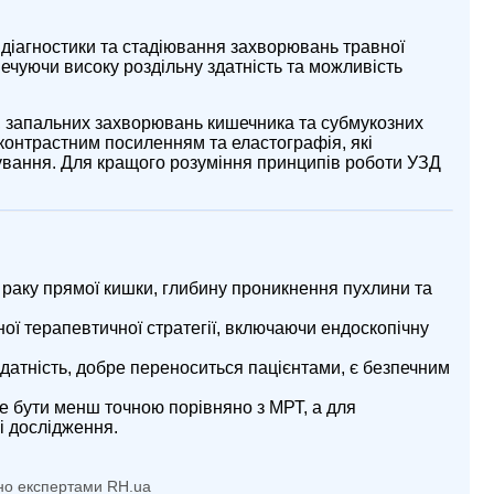
 діагностики та стадіювання захворювань травної
ечуючи високу роздільну здатність та можливість
, запальних захворювань кишечника та субмукозних
 контрастним посиленням та еластографія, які
ікування. Для кращого розуміння принципів роботи УЗД
раку прямої кишки, глибину проникнення пухлини та
ї терапевтичної стратегії, включаючи ендоскопічну
датність, добре переноситься пацієнтами, є безпечним
е бути менш точною порівняно з МРТ, а для
і дослідження.
но експертами RH.ua