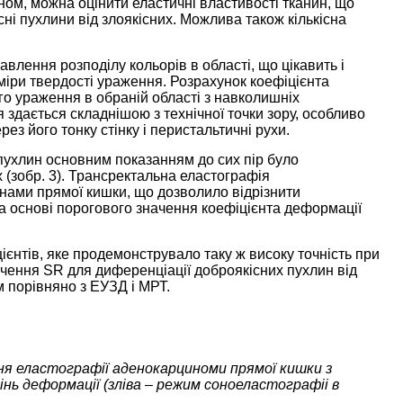
ном, можна оцінити еластичні властивості тканин, що
ні пухлини від злоякісних. Можлива також кількісна
тавлення розподілу кольорів в області, що цікавить і
міри твердості ураження. Розрахунок коефіцієнта
го ураження в обраній області з навколишніх
 здається складнішою з технічної точки зору, особливо
з його тонку стінку і перистальтичні рухи.
пухлин основним показанням до сих пір було
 (зобр. 3). Трансректальна еластографія
инами прямої кишки, що дозволило відрізнити
а основі порогового значення коефіцієнта деформації
ієнтів, яке продемонструвало таку ж високу точність при
чення SR для диференціації доброякісних пухлин від
м порівняно з ЕУЗД і МРТ.
ня еластографії аденокарциноми прямої кишки з
нь деформації (зліва – режим соноеластографіі в