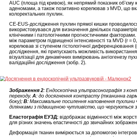
AUC (площа під кривою), як непрямий показник об’єму к
аденомами, а також позитивно корелював з MVD, що вк
колоректальних пухлин.
CE-EUS-дослідження пухлин прямої кишки проводилося 
використовувався для визначення декількох параметрів
клінічними і патологічними прогностичними факторами.
між параметром підвищеної інтенсивності та MVD (r = 0,
корелював зі ступенем гістологічної диференціювання (r 
дослідження, які припускають можливість використання 
візуалізації для динамічних вимірювань ангіогенезу пух
валідаційні дослідження (зобр. 2).
Зображення 2
: Ендоскопічна ультрасонографія з ко
переходу.
A
: до досягнення контрасту (тканинна гармо
боку);
B
: Максимальне посилення наповнення пухлини че
ділянками з підвищеною чутливістю, що чергуються з
Еластографія ЕУЗД:
відображає відмінності між жорс
для різних значень еластичності до звичайних зображень
Деформація тканин вимірюється за допомогою інтегрова