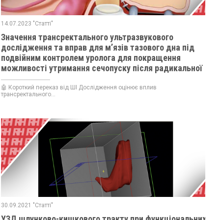
14.07.2023 "Статті"
Значення трансректального ультразвукового
дослідження та вправ для м’язів тазового дна під
подвійним контролем уролога для покращення
можливості утримання сечопуску після радикальної
простатектомії
🤖 Короткий переказ від ШІ Дослідження оцінює вплив
трансректального...
30.09.2021 "Статті"
УЗД шлунково-кишкового тракту при функціональних