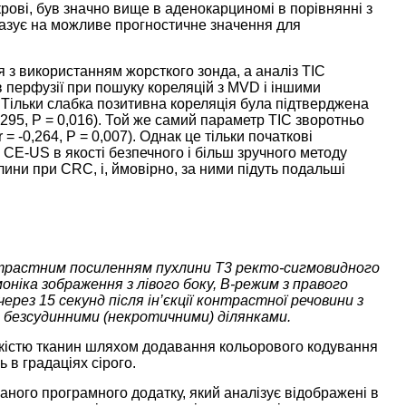
рові, був значно вище в аденокарциномі в порівнянні з
азує на можливе прогностичне значення для
з використанням жорсткого зонда, а аналіз TIC
 перфузії при пошуку кореляцій з MVD і іншими
 Тільки слабка позитивна кореляція була підтверджена
295, P = 0,016). Той же самий параметр TIC зворотньо
= -0,264, P = 0,007). Однак це тільки початкові
CE-US в якості безпечного і більш зручного методу
лини при CRC, і, ймовірно, за ними підуть подальші
нтрастним посиленням пухлини T3 ректо-сигмовидного
ніка зображення з лівого боку, В-режим з правого
рез 15 секунд після ін’єкції контрастної речовини з
 безсудинними (некротичними) ділянками.
ткістю тканин шляхом додавання кольорового кодування
 в градаціях сірого.
ного програмного додатку, який аналізує відображені в