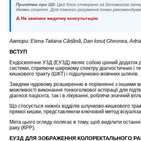
Примітка про ШІ:
Цей блок створено за допомогою гене
ідеями статті. Для повного розуміння теми рекомендує
⚠️ Не замінює медичну консультацію
Автори: Elena Tatiana Cârțână, Dan Ionuț Gheonea, Adria
ВСТУП
Ендоскопічне УЗД (ЕУЗД) являє собою цінний додаток до
системи, сприяючи широкому спектру діагностичних і 
кишкового тракту (ШКТ) і підшлунково-жовчних шляхів.
Завдяки чудовому розширенню в порівнянні з іншими мет
можливості виконання тонкоголкової аспірації для підт
діагнозі пацієнта, так і в лікуванні, роблячи значний впл
Що стосується нижніх відділів шлунково-кишкового тракт
прямої кишки, представляючи ключовий метод візуалізац
Мета цього огляду полягає в тому, щоб виділити останн
раку (КРР).
ЕУЗД ДЛЯ ЗОБРАЖЕННЯ КОЛОРЕКТАЛЬНОГО РА