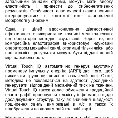
запальними змінами строми, можуть мати високу
еластичність і привести до хибнонегативних
результатів. Особливості еластичності тканин повинні
інтерпретуватися в контексті вже встановленої
морфології у В-режимі.
Одна з цілей вдосконалення діагностичної
ефективності є використання точних і менш залежних
від операторів методів візуалізації. Через те, що
компресійна еластографія використовує індуковані
оператором механічні хвилі, отримані тільки якісні або
напівкількісні результати можуть бути піддані певній
мірі варіабельності.
Virtual Touch IQ автоматично генерує акустичну
променеву імпульсну енергію (ARFI) для того, щоб
викликати зрушення хвилі в зазначеній зоні. Отже,
методика не покладається на здатності дослідника
генерувати відповідний механічний тиск на тканини.
Virtual Touch IQ також долає обмеження традиційної
еластографії, пропонуючи кількісну інформацію щодо
досліджуваних структур, таку як значення швидкості
поширення хвиль, вимірювані в м/с, а також їх
відображення на двовимірній колірній карті.
Методика зсувнохвильової еластографії показала