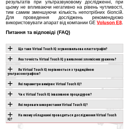
результатів при ультразвуковому дослідженні, при
цьому не впливаючи негативно на рівень чутливості,
тим самим зменшуючи кількість непотрібних біопсій.
Для проведення досліджень рекомендуємо
використовувати апарат від компании GE
Voluson E8
.
Питання та відповіді (FAQ)
Що таке Virtual Touch IQ зсувнохвильова еластографія?
Яка точність Virtual Touch IQ у виявленні злоякісних уражень?
ОБЛАДНАННЯ З
Як Virtual Touch IQ порівнюється з традиційною
ЦІЄЮ
ультрасонографією?
ТЕХНОЛОГІЄЮ
Які параметри вимірює Virtual Touch IQ?
Чи є Virtual Touch IQ інвазивною процедурою?
PLIO
Які переваги використання Virtual Touch IQ?
SAMSUNG V6
SAMSUNG V5
ND
Під замовлення
Під замовлення
влення
На якому обладнанні проводиться дослідження Virtual Touch
IQ?