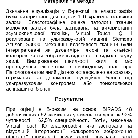
Матеріали та методи
Звичайна візуалізація у В-режимі та еластографія
були використані для оцінки 110 уражень молочної
залози. Еластографічна оцінка патології тканин
молочної залози була заснована на використанні
зсувнохвильової техніки, Virtual Touch IQ, і
реалізована на ультразвуковій машині Siemens
Acuson S3000. Механічні властивості тканини були
інтерпретовані як двовимірні якісні та кількісні
кольорові карти зображень відносної швидкості зсуву
хвилі. Вимірювання швидкості хвилі в м/с
проводилося експертом в необхідному полі зору.
Патологоанатомічний діагноз встановлено на зразках,
отриманих за допомогою пункційної біопсії під
ультразвуковим контролем або тонкоголкової
аспіраційної біопсії.
Результати
При оцінці в B-режимі на основі BIRADS 48
доброякісних і 62 злоякісних уражень, ми досягли 92%
чутливості і 62,5% специфічності. Потім, виконана
Virtual Touch IQ еластографія, яка заснована на
візуальній інтерпретації кольорового зображення
відносної швидкості зсуву хвилі, показала схожі