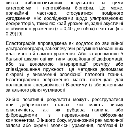
числа хибнопозитивних результатів за цими
категоріями і непотрібним біопсіям. Це може,
принаймні частково, стосуватися помірного
узгодження між дослідниками щодо ультразвукових
дескрипторів, таких як: край ураження, задні акустичні
особливості ураження (к = 0,40 для обох) і ехо-тип (к =
0,29) [9] .
Еластографія впроваджена як додаток до звичайної
ультрасонографії, забезпечуючи розуміння механічних
властивостей самого ураження. Або за допомогою 5
бальної шкали оцінки типу асоційованої деформації,
або за допомогою інтерпретації розміру або
співвідношення пружності, ця методика допомагає
лікареві у визначенні злоякісної патології тканин.
Еластографічні зображення мають потенціал для
поліпшення специфічності B-режиму із збереженням
загального рівня чутливості.
Хибно позитивні результати можуть реєструватися
при доброякісних станах, які мають низьку
еластичність, такі як рубцева тканина або
фіброаденоми з переважним фіброзним
компонентом. З іншого боку, муцинозний рак молочної
залози або окремі злоякісні ураження, пов’язані із