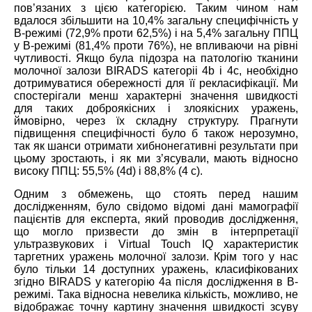
пов’язаних з цією категорією. Таким чином нам
вдалося збільшити на 10,4% загальну специфічність у
В-режимі (72,9% проти 62,5%) і на 5,4% загальну ППЦ
у В-режимі (81,4% проти 76%), не впливаючи на рівні
чутливості. Якщо була підозра на патологію тканини
молочної залози BIRADS категоріі 4b і 4c, необхідно
дотримуватися обережності для її рекласифікації. Ми
спостерігали менш характерні значення швидкості
для таких доброякісних і злоякісних уражень,
ймовірно, через їх складну структуру. Прагнути
підвищення специфічності було б також нерозумно,
так як шанси отримати хибнонегативні результати при
цьому зростають, і як ми з’ясували, мають відносно
високу ППЦ: 55,5% (4d) і 88,8% (4 с).
Одним з обмежень, що стоять перед нашим
дослідженням, було свідомо відомі дані мамографії
пацієнтів для експерта, який проводив дослідження,
що могло призвести до змін в інтерпретації
ультразвукових і Virtual Touch IQ характеристик
таргетних уражень молочної залози. Крім того у нас
було тільки 14 доступних уражень, класифікованих
згідно BIRADS у категорію 4а після дослідження в В-
режимі. Така відносна невелика кількість, можливо, не
відображає точну картину значення швидкості зсуву