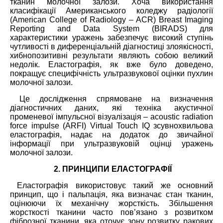
тканин молочної залози. Хоча використання
класифікації Американського коледжу радіології
(American College of Radiology – ACR) Breast Imaging
Reporting and Data System (BIRADS) для
характеристики уражень забезпечує високий ступінь
чутливості в диференціальній діагностиці злоякісності,
хибнопозитивні результати являють собою великий
недолік. Еластографія, як вже було доведено,
покращує специфічність ультразвукової оцінки пухлин
молочної залози.
Це дослідження спрямоване на визначення
діагностичних даних, які техніка акустичної
променевої імпульсної візуалізація – acoustic radiation
force impulse (ARFI) Virtual Touch IQ зсувнохвильова
еластографія, надає на додаток до звичайної
інформації при ультразвуковій оцінці уражень
молочної залози.
2. ПРИНЦИПИ ЕЛАСТОГРАФІЇ
Еластографія використовує такий же основний
принцип, що і пальпація, яка визначає стан тканин,
оцінюючи їх механічну жорсткість. Збільшення
жорсткості тканини часто пов’язано з розвитком
фіброзної тканини, яка оточує зону розвитку ракових