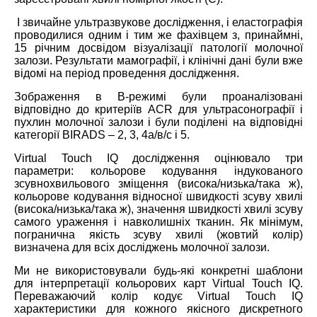
І звичайне ультразвукове дослідження, і еластографія
проводилися одним і тим же фахівцем з, принаймні,
15 річним досвідом візуалізації патології молочної
залози. Результати мамографії, і клінічні дані були вже
відомі на період проведення дослідження.
Зображення в В-режимі були проаналізовані
відповідно до критеріїв ACR для ультрасонографії і
пухлин молочної залози і були поділені на відповідні
категорії BIRADS – 2, 3, 4а/в/с і 5.
Virtual Touch IQ дослідження оцінювало три
параметри: кольорове кодування індукованого
зсувнохвильового зміщення (висока/низька/така ж),
кольорове кодування відносної швидкості зсуву хвилі
(висока/низька/така ж), значення швидкості хвилі зсуву
самого ураження і навколишніх тканин. Як мінімум,
погранична якість зсуву хвилі (жовтий колір)
визначена для всіх досліджень молочної залози.
Ми не використовували будь-які конкретні шаблони
для інтерпретації кольорових карт Virtual Touch IQ.
Переважаючий колір кодує Virtual Touch IQ
характеристики для кожного якісного дискретного