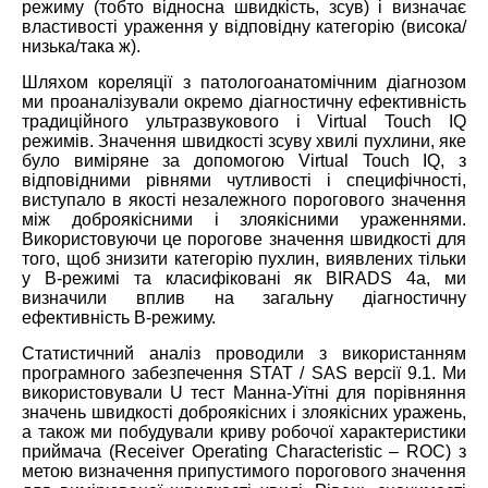
режиму (тобто відносна швидкість, зсув) і визначає
властивості ураження у відповідну категорію (висока/
низька/така ж).
Шляхом кореляції з патологоанатомічним діагнозом
ми проаналізували окремо діагностичну ефективність
традиційного ультразвукового і Virtual Touch IQ
режимів. Значення швидкості зсуву хвилі пухлини, яке
було виміряне за допомогою Virtual Touch IQ, з
відповідними рівнями чутливості і специфічності,
виступало в якості незалежного порогового значення
між доброякісними і злоякісними ураженнями.
Використовуючи це порогове значення швидкості для
того, щоб знизити категорію пухлин, виявлених тільки
у В-режимі та класифіковані як BIRADS 4а, ми
визначили вплив на загальну діагностичну
ефективність B-режиму.
Статистичний аналіз проводили з використанням
програмного забезпечення STAT / SAS версії 9.1. Ми
використовували U тест Манна-Уїтні для порівняння
значень швидкості доброякісних і злоякісних уражень,
а також ми побудували криву робочої характеристики
приймача (Receiver Operating Characteristic – ROC) з
метою визначення припустимого порогового значення