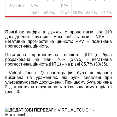
Злоякісні
NPV
PPV
100%
85.3%
21.4%
55.5%
88.8%
95.3%
Примітка: цифри в дужках є процентами від 110
досліджених пухлин молочної залози. NPV –
негативна прогностична цінність; PPV – позитивна
прогностична цінність.
Позитивна прогностична цінність (ППЦ) була
розрахована на рівні 76% (57/75) і негативна
прогностична цінність (НПЦ) – на рівні 85,7% (30/35).
Virtual Touch IQ еластографія була послідовно
виконана на ураженнях, які були виявлені при
ультразвуковому дослідженні. При цьому була оцінена
її діагностична ефективність в ізольованому варіанті
(рис. 3).