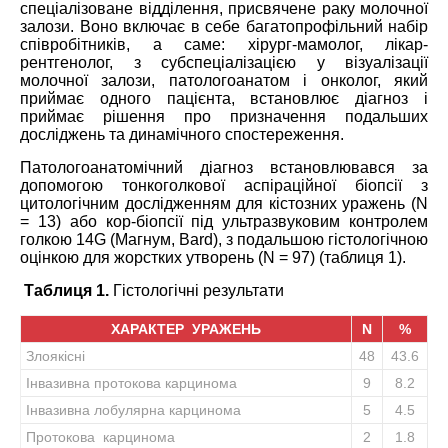
спеціалізоване відділення, присвячене раку молочної
залози. Воно включає в себе багатопрофільний набір
співробітників, а саме: хірург-мамолог, лікар-
рентгенолог, з субспеціалізацією у візуалізації
молочної залози, патологоанатом і онколог, який
приймає одного пацієнта, встановлює діагноз і
приймає рішення про призначення подальших
досліджень та динамічного спостереження.
Патологоанатомічний діагноз встановлювався за
допомогою тонкоголкової аспіраційної біопсії з
цитологічним дослідженням для кістозних уражень (N
= 13) або кор-біопсії під ультразвуковим контролем
голкою 14G (Магнум, Bard), з подальшою гістологічною
оцінкою для жорстких утворень (N = 97) (таблиця 1).
Таблиця 1.
Гістологічні результати
ХАРАКТЕР УРАЖЕНЬ
N
%
Злоякісні
48
43.6
Інвазивна протокова карцинома
9
8.2
Інвазивна лобулярна карцинома
5
4.5
Протокова карцинома
2
1.8