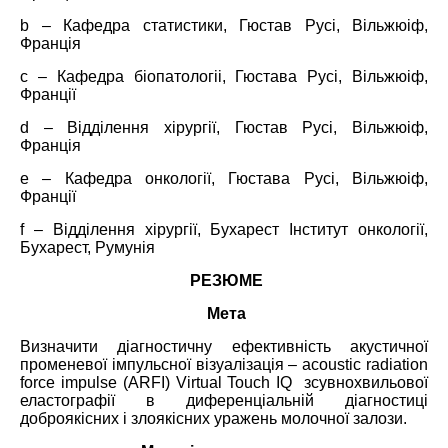
b – Кафедра статистики, Гюстав Русі, Вільжюіф,
Франція
c – Кафедра біопатологіі, Гюстава Русі, Вільжюіф,
Франції
d – Відділення хірургії, Гюстав Русі, Вільжюіф,
Франція
e – Кафедра онкології, Гюстава Русі, Вільжюіф,
Франції
f – Відділення хірургії, Бухарест Інститут онкології,
Бухарест, Румунія
РЕЗЮМЕ
Мета
Визначити діагностичну ефективність акустичної
променевої імпульсної візуалізація – acoustic radiation
force impulse (ARFI) Virtual Touch IQ зсувнохвильової
еластографії в диференціальній діагностиці
доброякісних і злоякісних уражень молочної залози.