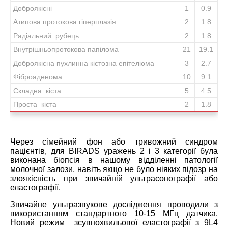
Доброякісні
1
0.9
Атипова протокова гіперплазія
2
1.8
Радіальний рубець
2
1.8
Внутрішньопротокова папілома
21
19.1
Доброякісна пухлинна кістозна епітеліома
3
2.7
Фіброаденома
10
9.1
Складна кіста
5
4.5
Проста кіста
2
1.8
Через сімейний фон або тривожний синдром
пацієнтів, для BIRADS уражень 2 і 3 категорії була
виконана біопсія в нашому відділенні патології
молочної залози, навіть якщо не було ніяких підозр на
злоякісність при звичайній ультрасонографії або
еластографії.
Звичайне ультразвукове дослідження проводили з
використанням стандартного 10-15 МГц датчика.
Новий режим зсувнохвильової еластографії з 9L4