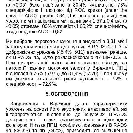
(р <0,05) було пов’язано з 80,4% чутливістю, 73%
специфічністю і площою під ROC кривої (under the
curve – AUC), рівної 0,84. Для значення різниці між
ураженням і навколишніми тканинами 1.57 ± 0.4 м/с (р
<0,05) отримані 80% чутливість і 65,2% специфічність,
з відповідною AUC – 0,82.
Ми вибрали порогове значення швидкості в 3,31 м/с і
застосували його тільки для пухлин BIRADS 4а. П’ять
доброякісних уражень (45,4%, 5/11), визначені раніше,
як BIRADS 4а, було рекласифіковано як BIRADS 3.
При використанні цього діагностичного підходу до
патології тканини молочної залози у В-режимі, ППЦ
піднялася з 76% (57/75) до 81,4% (57/70), і при цьому
ми досягли загального рівня чутливості – 92% і
специфічності – 72,9%.
5. ОБГОВОРЕННЯ
Зображення в В-режимі дають характеристику
уражень на основі його акустичних властивостей, які
інтерпретуються відповідно до існуючих BIRADS
дескрипторів і, отже, класифікуються в відповідну
категорію. Низька ППЦ, особливо пов’язана з BIRADS
4а (<9.3%) та 4b (<42%), призводить до збільшення