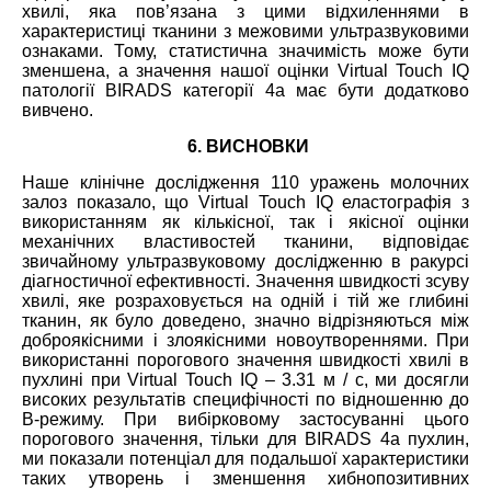
хвилі, яка пов’язана з цими відхиленнями в
характеристиці тканини з межовими ультразвуковими
ознаками. Тому, статистична значимість може бути
зменшена, а значення нашої оцінки Virtual Touch IQ
патології BIRADS категорії 4а має бути додатково
вивчено.
6. ВИСНОВКИ
Наше клінічне дослідження 110 уражень молочних
залоз показало, що Virtual Touch IQ еластографія з
використанням як кількісної, так і якісної оцінки
механічних властивостей тканини, відповідає
звичайному ультразвуковому дослідженню в ракурсі
діагностичної ефективності. Значення швидкості зсуву
хвилі, яке розраховується на одній і тій же глибині
тканин, як було доведено, значно відрізняються між
доброякісними і злоякісними новоутвореннями. При
використанні порогового значення швидкості хвилі в
пухлині при Virtual Touch IQ – 3.31 м / с, ми досягли
високих результатів специфічності по відношенню до
B-режиму. При вибірковому застосуванні цього
порогового значення, тільки для BIRADS 4а пухлин,
ми показали потенціал для подальшої характеристики
таких утворень і зменшення хибнопозитивних