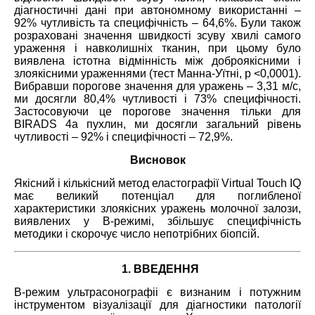
діагностичні дані при автономному використанні –
92% чутливість та специфічність – 64,6%. Були також
розраховані значення швидкості зсуву хвилі самого
ураження і навколишніх тканин, при цьому було
виявлена істотна відмінність між доброякісними і
злоякісними ураженнями (тест Манна-Уїтні, р <0,0001).
Вибравши порогове значення для уражень – 3,31 м/с,
ми досягли 80,4% чутливості і 73% специфічності.
Застосовуючи це порогове значення тільки для
BIRADS 4а пухлин, ми досягли загальний рівень
чутливості – 92% і специфічності – 72,9%.
Висновок
Якісний і кількісний метод еластографії Virtual Touch IQ
має великий потенціал для поглибленої
характеристики злоякісних уражень молочної залози,
виявлених у В-режимі, збільшує специфічність
методики і скорочує число непотрібних біопсій.
1. ВВЕДЕННЯ
В-режим ультрасонографіі є визнаним і потужним
інструментом візуалізації для діагностики патології