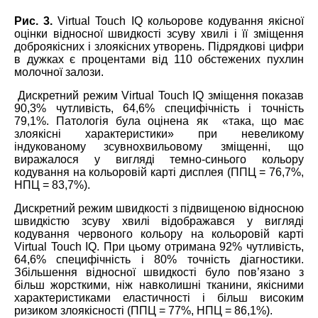
Рис. 3.
Virtual Touch IQ кольорове кодування якісної
оцінки відносної швидкості зсуву хвилі і її зміщення
доброякісних і злоякісних утворень. Підрядкові цифри
в дужках є процентами від 110 обстежених пухлин
молочної залози.
Дискретний режим Virtual Touch IQ зміщення показав
90,3% чутливість, 64,6% специфічність і точність
79,1%. Патологія була оцінена як «така, що має
злоякісні характеристики» при невеликому
індукованому зсувнохвильовому зміщенні, що
виражалося у вигляді темно-синього кольору
кодування на кольоровій карті дисплея (ППЦ = 76,7%,
НПЦ = 83,7%).
Дискретний режим швидкості з підвищеною відносною
швидкістю зсуву хвилі відображався у вигляді
кодування червоного кольору на кольоровій карті
Virtual Touch IQ. При цьому отримана 92% чутливість,
64,6% специфічність і 80% точність діагностики.
Збільшення відносної швидкості було пов’язано з
більш жорсткими, ніж навколишні тканини, якісними
характеристиками еластичності і більш високим
ризиком злоякісності (ППЦ = 77%, НПЦ = 86,1%).