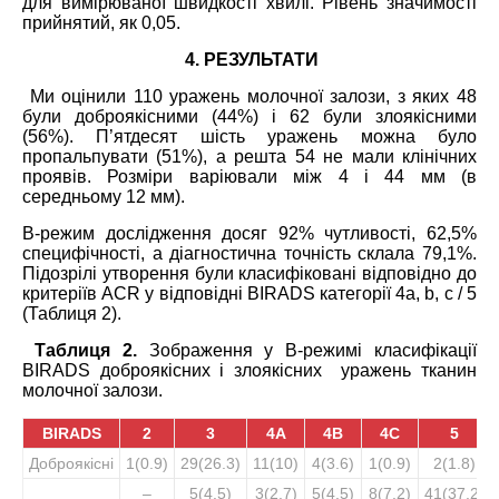
для вимірюваної швидкості хвилі. Рівень значимості
прийнятий, як 0,05.
4. РЕЗУЛЬТАТИ
Ми оцінили 110 уражень молочної залози, з яких 48
були доброякісними (44%) і 62 були злоякісними
(56%). П’ятдесят шість уражень можна було
пропальпувати (51%), а решта 54 не мали клінічних
проявів. Розміри варіювали між 4 і 44 мм (в
середньому 12 мм).
В-режим дослідження досяг 92% чутливості, 62,5%
специфічності, а діагностична точність склала 79,1%.
Підозрілі утворення були класифіковані відповідно до
критеріїв ACR у відповідні BIRADS категорії 4а, b, c / 5
(Таблиця 2).
Таблиця 2.
Зображення у В-режимі класифікації
BIRADS доброякісних і злоякісних уражень тканин
молочної залози.
BIRADS
2
3
4A
4B
4C
5
Доброякісні
1(0.9)
29(26.3)
11(10)
4(3.6)
1(0.9)
2(1.8)
–
5(4.5)
3(2.7)
5(4.5)
8(7.2)
41(37.2)