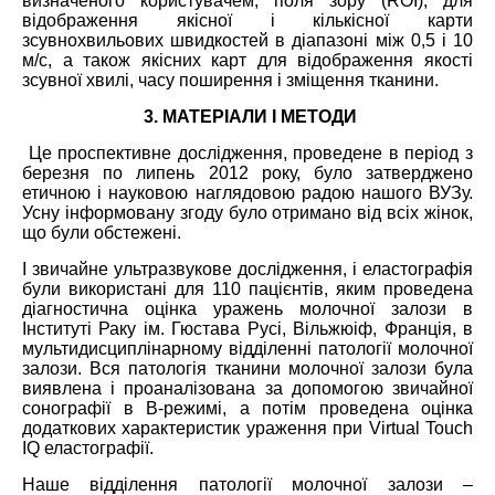
визначеного користувачем, поля зору (ROI), для
відображення якісної і кількісної карти
зсувнохвильових швидкостей в діапазоні між 0,5 і 10
м/с, а також якісних карт для відображення якості
зсувної хвилі, часу поширення і зміщення тканини.
3. МАТЕРІАЛИ І МЕТОДИ
Це проспективне дослідження, проведене в період з
березня по липень 2012 року, було затверджено
етичною і науковою наглядовою радою нашого ВУЗу.
Усну інформовану згоду було отримано від всіх жінок,
що були обстежені.
І звичайне ультразвукове дослідження, і еластографія
були використані для 110 пацієнтів, яким проведена
діагностична оцінка уражень молочної залози в
Інституті Раку ім. Гюстава Русі, Вільжюіф, Франція, в
мультидисциплінарному відділенні патології молочної
залози. Вся патологія тканини молочної залози була
виявлена і проаналізована за допомогою звичайної
сонографії в B-режимі, а потім проведена оцінка
додаткових характеристик ураження при Virtual Touch
IQ еластографії.
Наше відділення патології молочної залози –