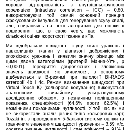
хорошу відтворюваність з внутрішньогруповою
кореляцією (intraclass correlation – ICC) – 0,80,
використовуючи той самий основний принцип
сфокусованих імпульсів для генерування зсуву хвилі,
але, спираючись на різні алгоритми для оцінки її
поширення, що, в свою чергу, дає можливість
кількісної оцінки жорсткості тканин в кПа.
Ми відобразили швидкості зсуву хвилі уражень і
навколишніх тканин у діапазоні доброякісних і
злоякісних уражень і виявили значну різницю між
цими двома категоріями (критерій Манна-Уїтні, р
<0,0001). Перекриття доброякісних і злоякісних
значень швидкості, як виявилося, в основному
відбувається в B-режимі при патології BI-RADS
категорії 4b і 4c. Режим визначення швидкості при
Virtual Touch IQ (кольорове кодування) виконується
аналогічним звичайному ультразвуковому
дослідженню образом, з незначним поліпшенням
показника специфічності (64,6% проти 62,5%) і
незмінними показниками чутливості. У той час як ми
не використали аналіз різних типів кольорових карт,
Tozaki ін. з проведенням 5-бальної системи оцінки та
граничним значенням швидкості ураження – 3,59 м/с,
досягли значень чутливості і специфічності – 91% і