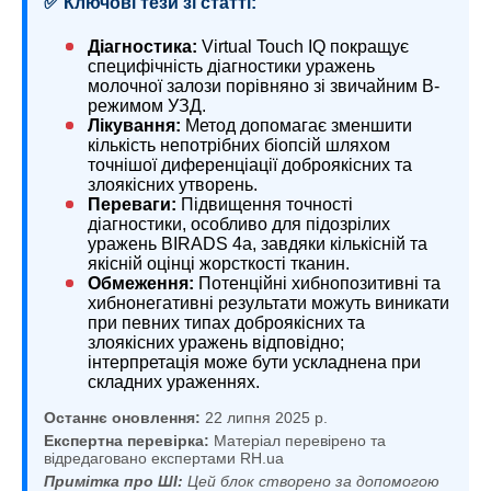
✅ Ключові тези зі статті:
Діагностика:
Virtual Touch IQ покращує
специфічність діагностики уражень
молочної залози порівняно зі звичайним В-
режимом УЗД.
Лікування:
Метод допомагає зменшити
кількість непотрібних біопсій шляхом
точнішої диференціації доброякісних та
злоякісних утворень.
Переваги:
Підвищення точності
діагностики, особливо для підозрілих
уражень BIRADS 4а, завдяки кількісній та
якісній оцінці жорсткості тканин.
Обмеження:
Потенційні хибнопозитивні та
хибнонегативні результати можуть виникати
при певних типах доброякісних та
злоякісних уражень відповідно;
інтерпретація може бути ускладнена при
складних ураженнях.
Останнє оновлення:
22 липня 2025 р.
Експертна перевірка:
Матеріал перевірено та
відредаговано експертами RH.ua
Примітка про ШІ:
Цей блок створено за допомогою