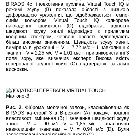
BIRADS 4с гіпоехогенна пухлина. Virtual Touch IQ в
режимі зсуву (В) показала області з низькою
деформацією ураження, що відображається темно-
синім кольором. Virtual Touch IQ кольорове
накладення швидкості (D) відображає відносні
швидкості зсуву хвилі відповідно з прилеглим
колірним спектром, червоні області відповідають
більш високим значенням. Швидкість зсуву хвилі,
виміряна в ураженні – V = 7,72 м/с – і навколишніх
тканин – V = 2,25 м/с, V = 1,01 м/с – при використанні 3
поля зору, яке визначив експерт. Висока якість
генерованої зсувної хвилі (С) підтверджує загальні
висновки.
Рис. 2.
Фіброма молочної залози, класифікована як
BIRADS категорії 3 в B-режимі (А) показує помірні
властивості зміщення (В) і значення швидкості зсуву
хвилі – V = 1,90 м/с, V = 1,85 м/с – аналогічно
навколишнім тканинам – V = 0,94 м/с (D). Були
зареєстровані хвилі помірної якості (С).