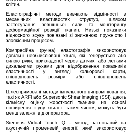
клітин.
Еластографічні методи вивчають відмінності в
механічних властивостях структур, шляхом
застосування зовнішньої сили та моніторингу
деформаційної реакції тканин. Низькі показники
відносного зсуву пов’язані зі зниженою пружністю і
злоякісним процесом.
Компресійна (ручна) еластографія використовує
довільні необчислювані хвилі, які генерується або
силою руки, прикладеної через датчик, або легкими
дихальними рухами для відображення показників
еластичності у вигляді кольорової карти,
співвідношень розміру або співвідношень
еластичності.
Цілеспрямовані методи імпульсного випромінювання,
такі як ARFI або Supersonic Shear Imaging (SSI), дають
кількісну оцінку жорсткості тканини на основі
поширення зсуву хвилі і, таким чином, можуть бути
менш залежні від оператора.
Siemens Virtual Touch IQ – метод, заснований на
акустичній променевій енергії, який використовує