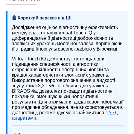
🤖 Короткий переказ від ШІ
Дослідження оцінює діагностичну ефективність
методу еластографії Virtual Touch IQ у
диференціальній діагностиці доброякісних та
злоякісних уражень молочної залози, порівнюючи
її з традиційною ультрасонографією у В-режимі.
Virtual Touch IQ демонструє потенціал для
підвищення специфічності діагностики,
скорочення кількості непотрібних біопсій та
кращої характеристики злоякісних уражень.
Використання порогового значення швидкості
зсуву хвилі 3,31 м/с, особливо для уражень
BIRADS 4а, дозволяє покращити діагностичні
показники, зменшуючи хибнопозитивні
результати. Для отримання додаткової інформації
про медичне обладнання, яке використовується в
діагностиці, рекомендуємо ознайомитися з
УЗД
апаратами
.