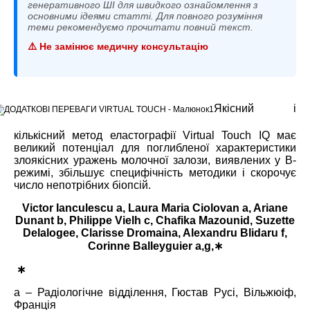
генеративного ШІ для швидкого ознайомлення з
основними ідеями статті. Для повного розуміння
теми рекомендуємо прочитати повний текст.
⚠️ Не замінює медичну консультацію
Якісний і
кількісний метод еластографії Virtual Touch IQ має
великий потенціал для поглибленої характеристики
злоякісних уражень молочної залози, виявлених у В-
режимі, збільшує специфічність методики і скорочує
число непотрібних біопсій.
Victor Ianculescu a, Laura Maria Ciolovan a, Ariane
Dunant b, Philippe Vielh c, Chafika Mazounid, Suzette
Delalogee, Clarisse Dromaina, Alexandru Blidaru f,
Corinne Balleyguier a,g,
∗
∗
a –
Радіологічне відділення
,
Гюстав Русі
,
Вільжюіф
,
Франція