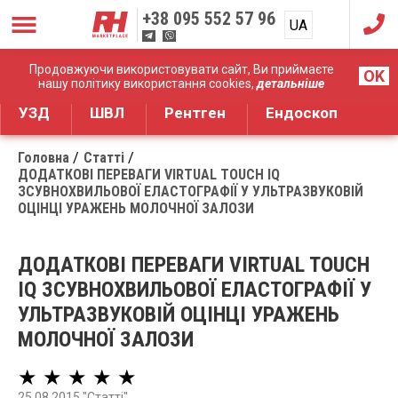
+38
095 552 57 96
UA
RU
Дистрибуція медичного обладнання
Продовжуючи використовувати сайт, Ви приймаєте
OK
нашу політику використання cookies,
детальніше
УЗД
ШВЛ
Рентген
Ендоскоп
Головна
Статті
ДОДАТКОВІ ПЕРЕВАГИ VIRTUAL TOUCH IQ
ЗСУВНОХВИЛЬОВОЇ ЕЛАСТОГРАФІЇ У УЛЬТРАЗВУКОВІЙ
ОЦІНЦІ УРАЖЕНЬ МОЛОЧНОЇ ЗАЛОЗИ
ДОДАТКОВІ ПЕРЕВАГИ VIRTUAL TOUCH
IQ ЗСУВНОХВИЛЬОВОЇ ЕЛАСТОГРАФІЇ У
УЛЬТРАЗВУКОВІЙ ОЦІНЦІ УРАЖЕНЬ
МОЛОЧНОЇ ЗАЛОЗИ
★ ★ ★ ★ ★
25.08.2015 "Статті"