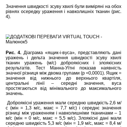
Значення швидкості зсуву хвилі були виміряні на обох
рівнях осередку ураження і навколишніх тканин (рис.
4).
Рис. 4.
Діаграма «ящик-і-вуса», представляють дані
уражень і дельта значення швидкості зсуву хвилі
тканин уражень (м/с) доброякісних і злоякісних
результатів. Тест Манна-Уїтні показав наявність
значної різниця між двома групами (р <0,0001). Ящик =
значення від нижнього до верхнього квартіля,
центральні лінії – середні значення, вуса
простягаються від мінімального до максимального
значень.
Доброякісні ураження мали середню швидкість 2,6 м/
с (мін = 1,3 м/с, макс = 7,7 м/с) і середнє значення
різниці між ураженням і навколишніми тканинами – 1
м/с (мін = 0 м/с, макс = 5,5 м/с). Злоякісні дані мали
середню швидкість 5,3 м/с (мін = 1,9 м/с, макс = 8,4 м/