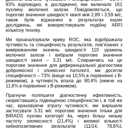
93% відповідно, в дослідженні, яке включало 161
пухлину молочної залози. Повідомляється, що
порогові значення швидкості хвилі між 2,89 і 3,59 м/с,
також були відзначені в результатах інших
досліджень, які використовували подібну ARFI
кількісну техніку.
Ми проаналізували криву ROC, яка відображала
чутливість та специфічність результатів, пов’язаних з
вимірюванням значень швидкості 110 уражень
молочної залози і вибрали порогове значення
швидкості хвилі – 3,31 м/с. Спираючись на це
порогове значення для диференціальної діагностики
доброякісної і злоякісної патології, ми досягли
специфічності – 73% (вище на 10,5% в порівнянні з B-
режимом), а чутливість впала до 80,4% (нижче на
11,6% в порівнянні з B-режимом).
Прагнучи поліпшити діагностичну ефективність,
скориставшись підвищеною специфічністю і, в той же
час, враховуючи втрату чутливості, ми вирішили
застосувати 3.31 м/с порогове значення тільки для
BIRADS пухлин категорії 4а, через більш низьку
частоту злоякісності (21,4%) і великої кількості
хибнопозитивних результатів (11/14, 78,6%),