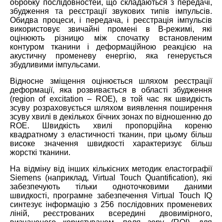
обробку послідовностей, що складаються з передачі,
збудження та реєстрації звукових типів імпульсів.
Обидва процеси, і передача, і реєстрація імпульсів
використовує звичайні промені в B-режимі, які
оцінюють різницю між спочатку встановленим
контуром тканини і деформаційною реакцією на
акустичну променеву енергію, яка генерується
збудливими імпульсами.
Відносне зміщення оцінюється шляхом реєстрації
деформації, яка розвивається в області збудження
(region of excitation – ROE), в той час як швидкість
зсуву розраховується шляхом виявлення поширення
зсуву хвилі в декількох бічних зонах по відношенню до
ROE. Швидкість хвилі пропорційна кореню
квадратному з еластичності тканин, при цьому більш
високе значення швидкості характеризує більш
жорсткі тканини.
На відміну від інших кількісних методик еластографії
Siemens (наприклад, Virtual Touch Quantification), які
забезпечують тільки одноточковими даними
швидкості, програмне забезпечення Virtual Touch IQ
синтезує інформацію з 256 послідовних променевих
ліній, реєстрованих всередині двовимірного,