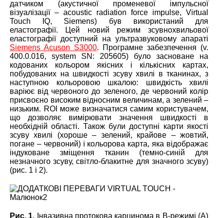
датчиком (акустичної променевої імпульсної
візуалізації – acoustic radiation force impulse, Virtual
Touch IQ, Siemens) був використаний для
еластографії. Цей новий режим зсувнохвильової
еластографії доступний на ультразвуковому апараті
Siemens Acuson S3000
. Програмне забезпечення (v.
400.0.016, system SN: 205605) було засноване на
кодованих кольором якісних і кількісних картах,
побудованих на швидкості зсуву хвилі в тканинах, з
наступною кольоровою шкалою: швидкість хвилі
варіює від червоного до зеленого, де червоний колір
присвоєно високим відносним величинам, а зелений –
низьким. ROI може визначатися самим користувачем,
що дозволяє вимірювати значення швидкості в
необхідній області. Також були доступні карти якості
зсуву хвилі (хороше – зелений, крайове – жовтий,
погане – червоний) і кольорова карта, яка відображає
індуковане зміщення тканин (темно-синій для
незначного зсуву, світло-блакитне для значного зсуву)
(рис. 1 і 2).
Рис. 1.
Інвазивна протокова карцинома в B-режимі (А)