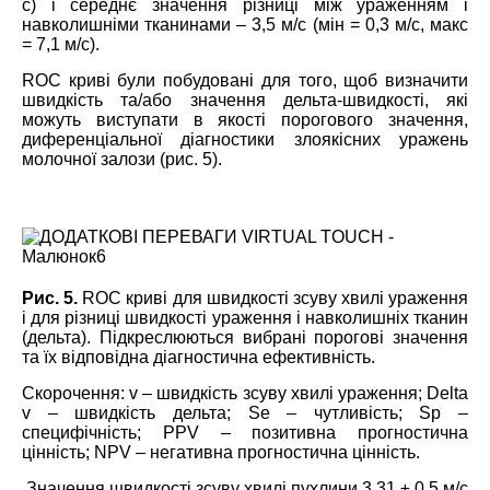
с) і середнє значення різниці між ураженням і
навколишніми тканинами – 3,5 м/с (мін = 0,3 м/с, макс
= 7,1 м/с).
ROC криві були побудовані для того, щоб визначити
швидкість та/або значення дельта-швидкості, які
можуть виступати в якості порогового значення,
диференціальної діагностики злоякісних уражень
молочної залози (рис. 5).
Рис. 5.
ROC криві для швидкості зсуву хвилі ураження
і для різниці швидкості ураження і навколишніх тканин
(дельта). Підкреслюються вибрані порогові значення
та їх відповідна діагностична ефективність.
Скорочення: v – швидкість зсуву хвилі ураження; Delta
v – швидкість дельта; Se – чутливість; Sp –
специфічність; PPV – позитивна прогностична
цінність; NPV – негативна прогностична цінність.
Значення швидкості зсуву хвилі пухлини 3,31 ± 0,5 м/с