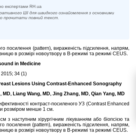
но експертами RH.ua
ративного ШІ для швидкого ознайомлення з основними
мо прочитати повний текст.
о посилення (pattern), вираженість підсилення, напрям,
різницю в розмірі новоутвору в В-режимі та режимі CEUS.
asound in Medicine
 2015; 34 (1)
 Breast Lesions Using Contrast-Enhanced Sonography
hu, MD, Liang Wang, MD, Jing Zhang, MD, Qian Yang, MD
ефективності контраст-посиленого УЗ (Contrast Enhanced
зи розміром менше 1 см.
 з наступним хірургічним лікуванням або біопсією та
го посилення (pattern), вираженість підсилення, напрям,
різницю в розмірі новоутвору в В-режимі та режимі CEUS.