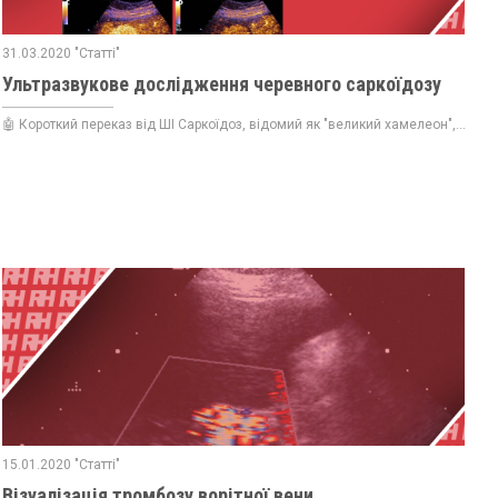
31.03.2020 "Статті"
Ультразвукове дослідження черевного саркоїдозу
🤖 Короткий переказ від ШІ Саркоїдоз, відомий як "великий хамелеон",...
15.01.2020 "Статті"
Візуалізація тромбозу ворітної вени