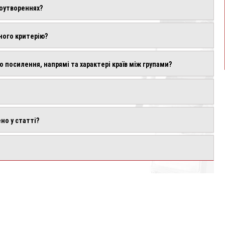
воутвореннях?
жного критерію?
о посилення, напрямі та характері країв між групами?
о у статті?