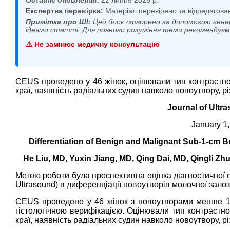
Експертна перевірка:
Матеріал перевірено та відредагова
Примітка про ШІ:
Цей блок створено за допомогою гене
ідеями статті. Для повного розуміння теми рекомендує
⚠️ Не замінює медичну консультацію
CEUS проведено у 46 жінок, оцінювали тип контрастног
краї, наявність радіальних судин навколо новоутвору, 
Journal of Ultr
January 1,
Differentiation of Benign and Malignant Sub-1-cm
He Liu, MD, Yuxin Jiang, MD, Qing Dai, MD, Qingli Z
Метою роботи була проспективна оцінка діагностичної 
Ultrasound) в диференціації новоутворів молочної зало
CEUS проведено у 46 жінок з новоутворами менше 1см
гістологічною верифікацією. Оцінювали тип контрастно
краї, наявність радіальних судин навколо новоутвору, 