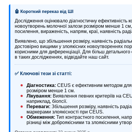
🤖 Короткий переказ від ШІ
Дослідження оцінювало діагностичну ефективність к
новоутворень молочної залози розміром менше 1 см, 
посилення, вираженість, напрям, краї, наявність раді
Виявлено, що збільшення розміру, наявність радіал
достовірно вищими у злоякісних новоутвореннях порі
корисними для диференціації. Для більш детального
в таких дослідженнях, відвідайте наш сайт.
✅ Ключові тези зі статті:
Діагностика:
CEUS є ефективним методом для 
розміром менше 1 см.
Лікування:
Виявлення певних критеріїв на CEU
наприклад, біопсії.
Переваги:
Збільшення розміру, наявність раді
маркерами злоякісності при CEUS.
Обмеження:
Тип контрастного посилення, напр
різниці між доброякісними та злоякісними утво
Останнє оновлення:
22 липня 2025 р.