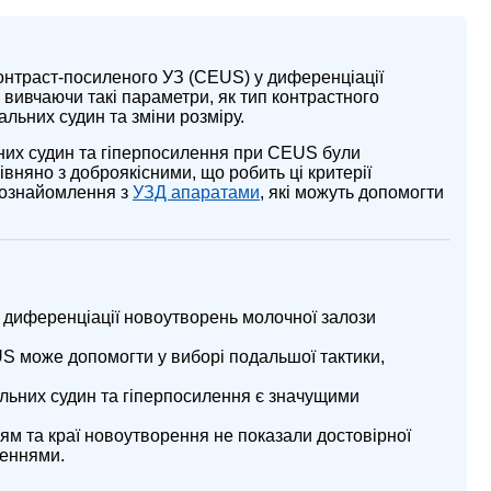
онтраст-посиленого УЗ (CEUS) у диференціації
вивчаючи такі параметри, як тип контрастного
альних судин та зміни розміру.
ьних судин та гіперпосилення при CEUS були
вняно з доброякісними, що робить ці критерії
 ознайомлення з
УЗД апаратами
, які можуть допомогти
диференціації новоутворень молочної залози
S може допомогти у виборі подальшої тактики,
альних судин та гіперпосилення є значущими
ям та краї новоутворення не показали достовірної
реннями.