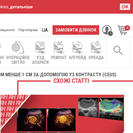
OK
kies,
детальніше
UA
RU
ЗАМОВИТИ ДЗВІНОК
нащення
Партнерам
НІ
ОПЕРАЦІЙНЕ
УЗД
РЕМОНТ
АПГРЕЙД
ОРЕНДА
І
СВІТЛО
АПАРАТИ
М МЕНШЕ 1 СМ ЗА ДОПОМОГОЮ УЗ КОНТРАСТУ (CEUS)
СХОЖІ СТАТТІ