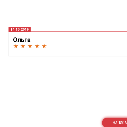
14.10.2019
Ольга
★ ★ ★ ★ ★
НАПИСА