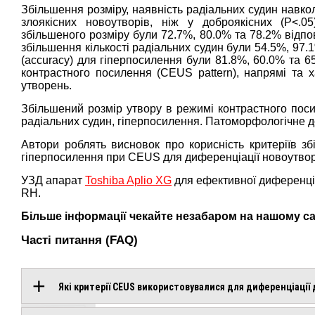
Збільшення розміру, наявність радіальних судин навк
злоякісних новоутворів, ніж у доброякісних (P<.05)
збільшеного розміру були 72.7%, 80.0% та 78.2% відпові
збільшення кількості радіальних судин були 54.5%, 97.1
(accuracy) для гіперпосилення були 81.8%, 60.0% та 6
контрастного посилення (CEUS pattern), напрямі та х
утворень.
Збільшений розмір утвору в режимі контрастного посил
радіальних судин, гіперпосилення. Патоморфологічне 
Автори роблять висновок про корисність критеріїв зб
гіперпосилення при CEUS для диференціації новоутвор
УЗД апарат
Toshiba Aplio XG
для ефективної диференційн
RH.
Більше інформації чекайте незабаром на нашому са
Часті питання (FAQ)
Які критерії CEUS використовувалися для диференціації 