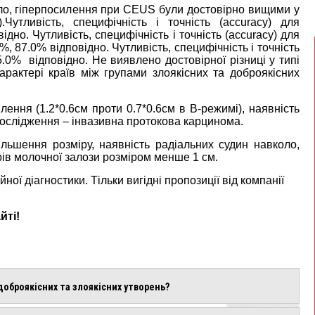
оло, гіперпосилення при CEUS були достовірно вищими у
.Чутливість, специфічність і точність (accuracy) для
дно. Чутливість, специфічність і точність (accuracy) для
%, 87.0% відповідно. Чутливість, специфічність і точність
5.0% відповідно. Не виявлено достовірної різниці у типі
арактері країв між групами злоякісних та доброякісних
ення (1.2*0.6см проти 0.7*0.6см в В-режимі), наявність
дослідження – інвазивна протокова карцинома.
ільшення розміру, наявність радіальних судин навколо,
ів молочної залози розміром менше 1 см.
ої діагностики. Тільки вигідні пропозиції від компанії
йті!
доброякісних та злоякісних утворень?