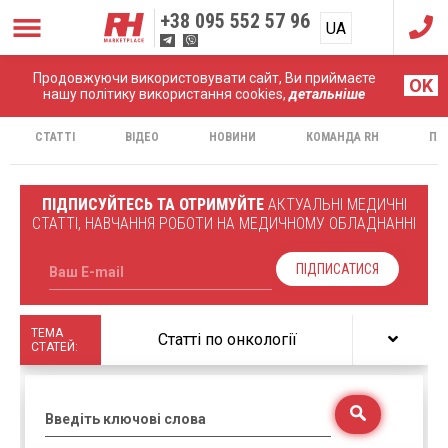
+38
095 552 57 96
UA
RU
Продовжуючи використовувати сайт, Ви приймаєте
Головна
Статті
OK
нашу політику використання cookies,
детальніше
СТАТТІ
ВІДЕО
НОВИНИ
КОМАНДА RH
ПР
ПІДПИСУЙТЕСЬ ТА ОТРИМУЙТЕ
АКТУАЛЬНІ МЕДИЧНІ
СТАТТІ, НАВЧАННЯ РОБОТИ НА МЕДИЧНОМУ ОБЛАДНАННІ
ПІДПИСАТИСЯ
Ваш E-mail
ТЕМА
Статті по онкології
СТАТЕЙ:
Введіть ключові слова