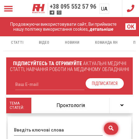
+38
095 552 57 96
UA
RU
Продовжуючи використовувати сайт, Ви приймаєте
Головна
Статті
OK
нашу політику використання cookies,
детальніше
СТАТТІ
ВІДЕО
НОВИНИ
КОМАНДА RH
ПР
ПІДПИСУЙТЕСЬ ТА ОТРИМУЙТЕ
АКТУАЛЬНІ МЕДИЧНІ
СТАТТІ, НАВЧАННЯ РОБОТИ НА МЕДИЧНОМУ ОБЛАДНАННІ
ПІДПИСАТИСЯ
Ваш E-mail
ТЕМА
Проктологія
СТАТЕЙ:
Введіть ключові слова