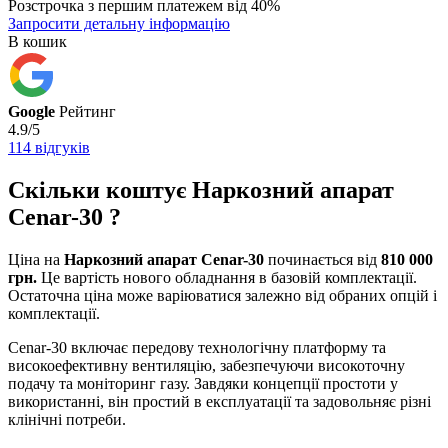
Розстрочка з першим платежем від 40%
Запросити детальну інформацію
В кошик
Google
Рейтинг
4.9/5
114 відгуків
Скільки коштує Наркозний апарат
Cenar-30 ?
Ціна на
Наркозний апарат Cenar-30
починається від
810 000
грн.
Це вартість нового обладнання в базовій комплектації.
Остаточна ціна може варіюватися залежно від обраних опцій і
комплектації.
Cenar-30 включає передову технологічну платформу та
високоефективну вентиляцію, забезпечуючи високоточну
подачу та моніторинг газу. Завдяки концепції простоти у
використанні, він простий в експлуатації та задовольняє різні
клінічні потреби.