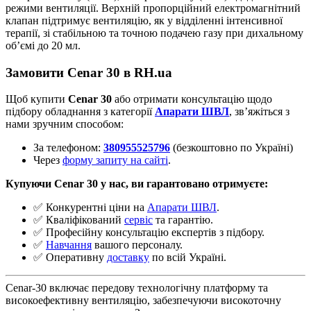
режими вентиляції. Верхній пропорційний електромагнітний
клапан підтримує вентиляцію, як у відділенні інтенсивної
терапії, зі стабільною та точною подачею газу при дихальному
об’ємі до 20 мл.
Замовити Cenar 30 в RH.ua
Щоб купити
Cenar 30
або отримати консультацію щодо
підбору обладнання з категорії
Апарати ШВЛ
, зв’яжіться з
нами зручним способом:
За телефоном:
380955525796
(безкоштовно по Україні)
Через
форму запиту на сайті
.
Купуючи Cenar 30 у нас, ви гарантовано отримуєте:
✅ Конкурентні ціни на
Апарати ШВЛ
.
✅ Кваліфікований
сервіс
та гарантію.
✅ Професійну консультацію експертів з підбору.
✅
Навчання
вашого персоналу.
✅ Оперативну
доставку
по всій Україні.
Cenar-30 включає передову технологічну платформу та
високоефективну вентиляцію, забезпечуючи високоточну