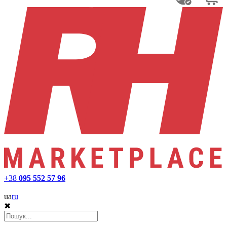
+38
095 552 57 96
ua
ru
✖