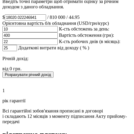
Введіть точні параметри щоб отримати оцінку за річним
доходом з даного обладнання.
$
/ 810 000 / 44.95
Орієнтовна вартість б/в обладнання (USD/грн/курс)
К-сть обстежень за день:
Вартість обстеження (грн):
К-сть робочих днів (в місяць):
Додаткові витрати від доходу ( % )
Річнiй дохід:
від
0
грн.
Розрахувати річний дохід
1
рік гарантії
Всі гарантійні зобов'язання прописані в договорі
і складають 12 місяців з моменту підписання Акту прийому-
передачі