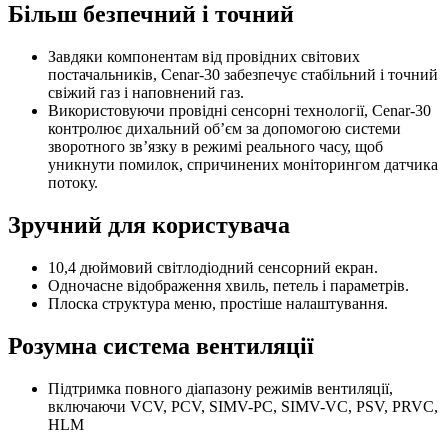
Більш безпечний і точний
Завдяки компонентам від провідних світових
постачальників, Cenar-30 забезпечує стабільний і точний
свіжий газ і наповнений газ.
Використовуючи провідні сенсорні технології, Cenar-30
контролює дихальний об’єм за допомогою системи
зворотного зв’язку в режимі реального часу, щоб
уникнути помилок, спричинених моніторингом датчика
потоку.
Зручний для користувача
10,4 дюймовий світлодіодний сенсорний екран.
Одночасне відображення хвиль, петель і параметрів.
Плоска структура меню, простіше налаштування.
Розумна система вентиляції
Підтримка повного діапазону режимів вентиляції,
включаючи VCV, PCV, SIMV-PC, SIMV-VC, PSV, PRVC,
HLM