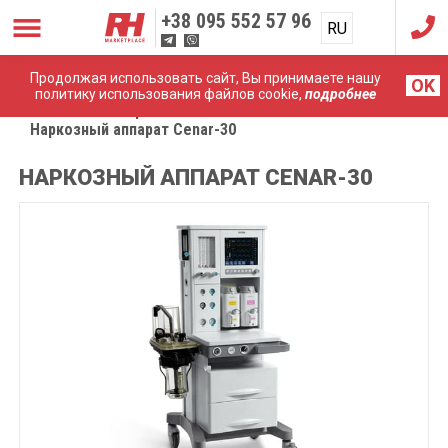
+38
095 552 57 96
RU
UA
Продолжая использовать сайт, Вы принимаете нашу
OK
политику использования файлов cookie,
подробнее
Главная
Аппараты ИВЛ
Наркозный аппарат Cenar-30
НАРКОЗНЫЙ АППАРАТ CENAR-30