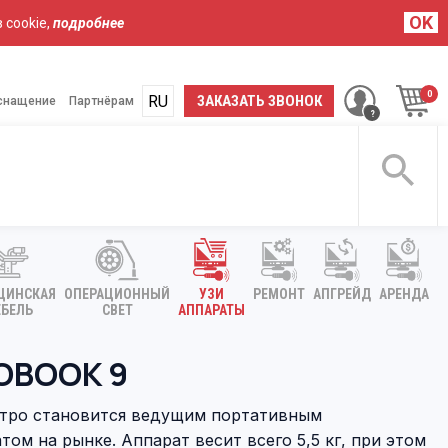
OK
 cookie,
подробнее
RU
UA
ЗАКАЗАТЬ ЗВОНОК
снащение
Партнёрам
ЦИНСКАЯ
ОПЕРАЦИОННЫЙ
УЗИ
РЕМОНТ
АПГРЕЙД
АРЕНДА
БЕЛЬ
СВЕТ
АППАРАТЫ
OBOOK 9
стро становится ведущим портативным
ом на рынке. Аппарат весит всего 5,5 кг, при этом