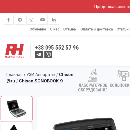
Продолжая исполь
Обучение
О нас
Отзывы
Оплата и доставка
Статьи
+38
095 552 57 96
Главная
/
УЗИ Аппараты
/
Chison
@ru
/
Chison SONOBOOK 9
ЛАБОРАТОРНОЕ
КОЛЬПОС
ОБОРУДОВАНИЕ