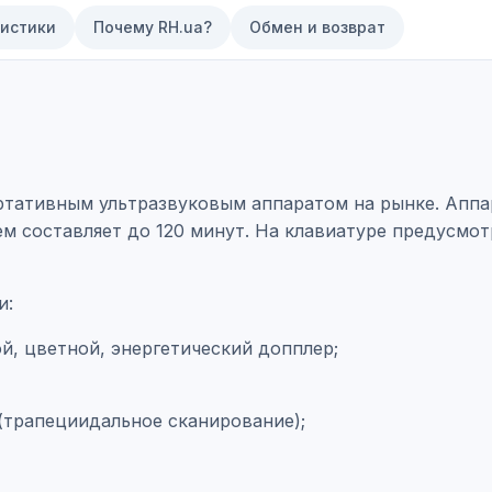
истики
Почему RH.ua?
Обмен и возврат
ативным ультразвуковым аппаратом на рынке. Аппара
м составляет до 120 минут. На клавиатуре предусмо
и:
, цветной, энергетический допплер;
(трапециидальное сканирование);