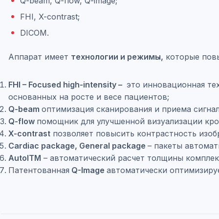
Q-beam, Q-flow, Q-image;
FHI, X-contrast;
DICOM.
Аппарат имеет
технологии и режимы,
которые повы
FHI – Focused high-intensity –
это инновационная тех
основанных на росте и весе пациентов;
Q-beam
оптимизация сканирования и приема сигнал
Q-flow
помощник для улучшенной визуализации кро
X-contrast
позволяет повысить контрастность изобр
Cardiac package, General package
– пакеты автомат
AutoITM
– автоматический расчет толщины комплек
Патентованная
Q-Image
автоматически оптимизиру