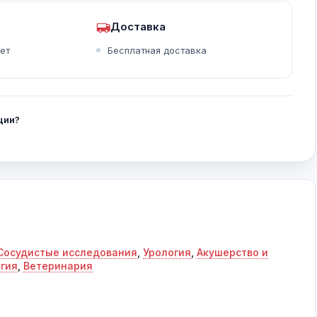
Доставка
ет
Бесплатная доставка
Панорамный снимок в режиме реального времени
Стресс-эхокардиография
Vessel, PW mode
ции?
Сосудистые исследования
,
Урология
,
Акушерство и
гия
,
Ветеринария