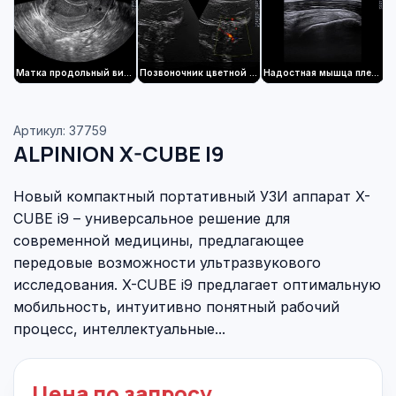
Матка продольный вид 2D Нормальное ультразвуковое исследование органов малого таза
Позвоночник цветной режим
Надостная мышца плеча 2D
Артикул: 37759
ALPINION X-CUBE I9
Новый компактный портативный УЗИ аппарат X-
CUBE i9 – универсальное решение для
современной медицины, предлагающее
передовые возможности ультразвукового
исследования. X-CUBE i9 предлагает оптимальную
мобильность, интуитивно понятный рабочий
процесс, интеллектуальные...
Цена по запросу