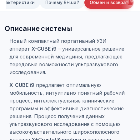
арактеристики
Почему RH.ua?
Обмен и возврат
Описание системы
Новый компактный портативный УЗИ
аппарат
X-CUBE i9
– универсальное решение
для современной медицины, предлагающее
передовые возможности ультразвукового
исследования.
X-CUBE i9
предлагает оптимальную
мобильность, интуитивно понятный рабочий
процесс, интеллектуальные клинические
программы и эффективные диагностические
решения. Процесс получения данных
ультразвукового исследования с помощью
высокочувствительного широкополосного
датчика
X+Crystal Signature
и создания