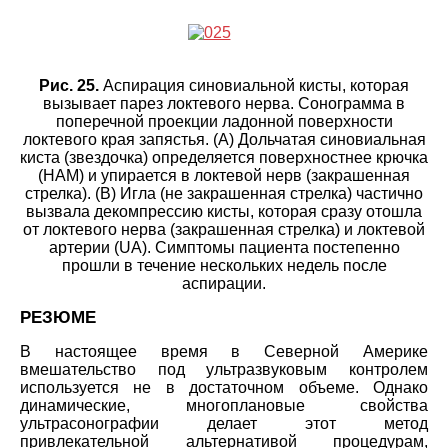
Рис. 25.
Аспирация синовиальной кисты, которая
вызывает парез локтевого нерва. Сонограмма в
поперечной проекции ладонной поверхности
локтевого края запястья. (A) Дольчатая синовиальная
киста (звездочка) определяется поверхностнее крючка
(HAM) и упирается в локтевой нерв (закрашенная
стрелка). (B) Игла (не закрашенная стрелка) частично
вызвала декомпрессию кисты, которая сразу отошла
от локтевого нерва (закрашенная стрелка) и локтевой
артерии (UA). Симптомы пациента постепенно
прошли в течение нескольких недель после
аспирации.
РЕЗЮМЕ
В настоящее время в Северной Америке
вмешательство под ультразвуковым контролем
используется не в достаточном объеме. Однако
динамические, многоплановые свойства
ультрасонографии делает этот метод
привлекательной альтернативой процедурам,