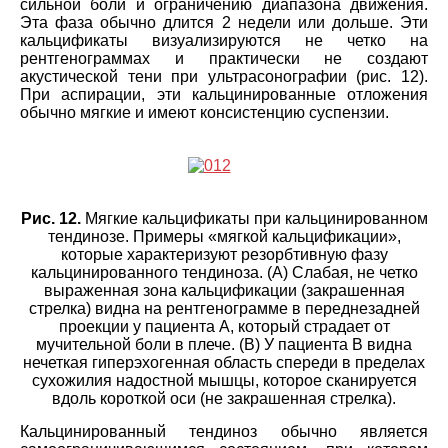
сильной боли и ограничению диапазона движения.
Эта фаза обычно длится 2 недели или дольше. Эти
кальцификаты визуализируются не четко на
рентгенограммах и практически не создают
акустической тени при ультрасонографии (рис. 12).
При аспирации, эти кальцинированные отложения
обычно мягкие и имеют консистенцию суспензии.
Рис. 12.
Мягкие кальцификаты при кальцинированном
тендинозе. Примеры «мягкой кальцификации»,
которые характеризуют резорбтивную фазу
кальцинированного тендиноза. (A) Слабая, не четко
выраженная зона кальцификации (закрашенная
стрелка) видна на рентгенограмме в переднезадней
проекции у пациента А, который страдает от
мучительной боли в плече. (B) У пациента B видна
нечеткая гиперэхогенная область спереди в пределах
сухожилия надостной мышцы, которое сканируется
вдоль короткой оси (не закрашенная стрелка).
Кальцинированный тендиноз обычно является