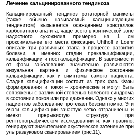
Лечение кальцинированного тендиноза
Кальцинированный тендиноз
ротаторной манжеты
(также обычно называемый кальцинирующим
тендинитом) вызывается осаждением кристаллов
карбонатного апатита, чаще всего в критической зоне
надостного сухожилия примерно на 1 см
проксимальнее его места фиксации. Uhthoff и Loehr
описали три различных этапа в процессе развития
болезни, а именно: стадии прекальцификации,
кальцификации и посткальцификации. В зависимости
от фазы заболевания значительно различаются
визуальная картина и физическое состояние
кальцификации, как и симптомы самого пациента.
Стадия кальцификации состоит из трех фаз. Фазы
формирования и покоя – хронические и могут быть
сопряжены с различной степенью болевого синдрома
в состоянии покоя или при движении. Однако у многих
пациентов заболевание протекает безсимптомно. Эти
очаги кальцификации зачастую четко отграничены и
имеют прерывистую структуру при
рентгенографическом исследовании и, как правило,
генерируют значительное акустическое затенение при
ультразвуковом сканированием (рис.11).