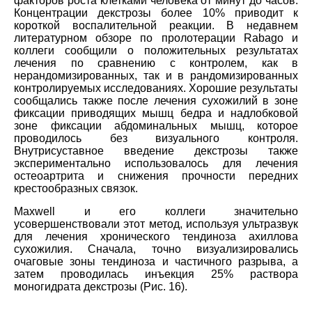
факторов роста клетками человека от минут до часов.
Концентрации декстрозы более 10% приводит к
короткой воспалительной реакции. В недавнем
литературном обзоре по пролотерации Rabago и
коллеги сообщили о положительных результатах
лечения по сравнению с контролем, как в
нерандомизированных, так и в рандомизированных
контролируемых исследованиях. Хорошие результаты
сообщались также после лечения сухожилий в зоне
фиксации приводящих мышц бедра и надлобковой
зоне фиксации абдоминальных мышц, которое
проводилось без визуального контроля.
Внутрисуставное введение декстрозы также
экспериментально использовалось для лечения
остеоартрита и снижения прочности передних
крестообразных связок.
Maxwell и его коллеги значительно
усовершенствовали этот метод, используя ультразвук
для лечения хронического тендиноза ахиллова
сухожилия. Сначала, точно визуализировались
очаговые зоны тендиноза и частичного разрыва, а
затем проводилась инъекция 25% раствора
моногидрата декстрозы (Рис. 16).