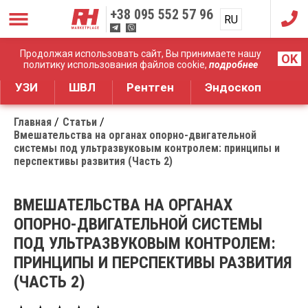
+38
095 552 57 96
RU
UA
Дистрибуция медицинского оборудования
Продолжая использовать сайт, Вы принимаете нашу
OK
политику использования файлов cookie,
подробнее
УЗИ
ШВЛ
Рентген
Эндоскоп
Главная
Статьи
Вмешательства на органах опорно-двигательной
системы под ультразвуковым контролем: принципы и
перспективы развития (Часть 2)
ВМЕШАТЕЛЬСТВА НА ОРГАНАХ
ОПОРНО-ДВИГАТЕЛЬНОЙ СИСТЕМЫ
ПОД УЛЬТРАЗВУКОВЫМ КОНТРОЛЕМ:
ПРИНЦИПЫ И ПЕРСПЕКТИВЫ РАЗВИТИЯ
(ЧАСТЬ 2)