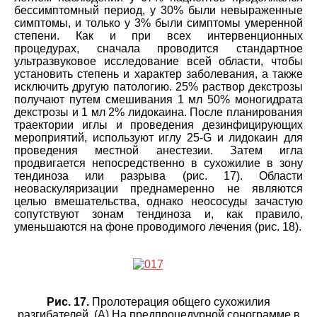
бессимптомный период, у 30% были невыраженные
симптомы, и только у 3% были симптомы умеренной
степени. Как и при всех интервенционных
процедурах, сначала проводится стандартное
ультразвуковое исследование всей области, чтобы
установить степень и характер заболевания, а также
исключить другую патологию. 25% раствор декстрозы
получают путем смешивания 1 мл 50% моногидрата
декстрозы и 1 мл 2% лидокаина. После планирования
траектории иглы и проведения дезинфицирующих
мероприятий, используют иглу 25-G и лидокаин для
проведения местной анестезии. Затем игла
продвигается непосредственно в сухожилие в зону
тендиноза или разрыва (рис. 17). Области
неоваскуляризации преднамеренно не являются
целью вмешательства, однако неососуды зачастую
сопутствуют зонам тендиноза и, как правило,
уменьшаются на фоне проводимого лечения (рис. 18).
Рис. 17.
Пролотерация общего сухожилия
разгибателей. (A) На предпроцедурной сонограмме в