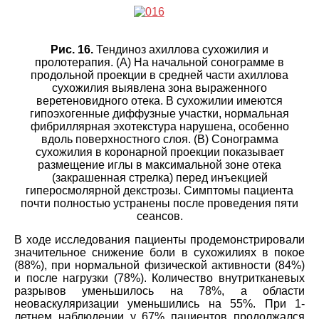
Рис. 16.
Тендиноз ахиллова сухожилия и
пролотерапия. (A) На начальной сонограмме в
продольной проекции в средней части ахиллова
сухожилия выявлена зона выраженного
веретеновидного отека. В сухожилии имеются
гипоэхогенные диффузные участки, нормальная
фибриллярная эхотекстура нарушена, особенно
вдоль поверхностного слоя. (B) Сонограмма
сухожилия в коронарной проекции показывает
размещение иглы в максимальной зоне отека
(закрашенная стрелка) перед инъекцией
гиперосмолярной декстрозы. Симптомы пациента
почти полностью устранены после проведения пяти
сеансов.
В ходе исследования пациенты продемонстрировали
значительное снижение боли в сухожилиях в покое
(88%), при нормальной физической активности (84%)
и после нагрузки (78%). Количество внутритканевых
разрывов уменьшилось на 78%, а области
неоваскуляризации уменьшились на 55%. При 1-
летнем наблюдении у 67% пациентов продолжался