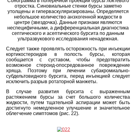
Сонограмма в поперечной проекции бурсы локтевого
отростка. Синовиальные стенки бурсы заметно
утолщены и гиперваскуляризированы. Определяется
небольшое количество анэхогенной жидкости в
центре (звездочка). Данные признаки являются
неспецифичными, а дифференциальная диагностика
септического и асептического бурсита по данным
ультразвукового исследования ненадежная.
Следует также проявлять осторожность при инъекции
кортикостероидов в полость бурсы, которая
сообщается с суставом, чтобы предотвратить
возможное стероид-опосредованное повреждение
хряща. Поэтому при лечении субакромиально-
субдельтовидного бурсита, перед инъекцией следует
исключить разрыв ротаторной манжеты.
В случае развития бурсита с выраженным
растяжением бурсы за счет большого количества
жидкости, путем тщательной аспирации может быть
достигнуто немедленное улучшение и значительное
облегчение симптомов (рис. 22).