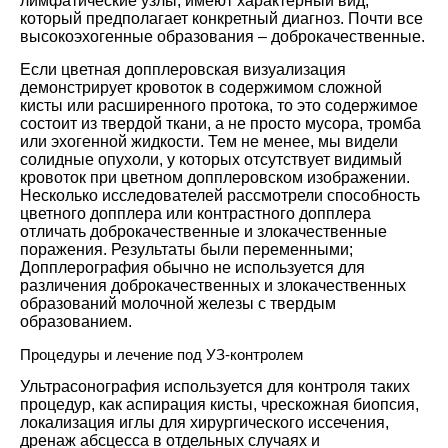
лимфатические узлы, имеют характерный вид,
который предполагает конкретный диагноз. Почти все
высокоэхогенные образования – доброкачественные.
Если цветная допплеровская визуализация
демонстрирует кровоток в содержимом сложной
кисты или расширенного протока, то это содержимое
состоит из твердой ткани, а не просто мусора, тромба
или эхогенной жидкости. Тем не менее, мы видели
солидные опухоли, у которых отсутствует видимый
кровоток при цветном допплеровском изображении.
Несколько исследователей рассмотрели способность
цветного допплера или контрастного допплера
отличать доброкачественные и злокачественные
поражения. Результаты были переменными;
Допплерография обычно не используется для
различения доброкачественных и злокачественных
образований молочной железы с твердым
образованием.
Процедуры и лечение под УЗ-контролем
Ультрасонография используется для контроля таких
процедур, как аспирация кисты, чрескожная биопсия,
локализация иглы для хирургического иссечения,
дренаж абсцесса в отдельных случаях и