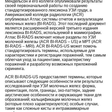
Мендельсон и его коллеги опубликовали результаты
своей первоначальной работы по созданию
стандартизированного лексикона УЗИ груди, а
Американский колледж радиологии (ACR)
опубликовал Атлас системы отчетов и визуализации
молочных желез (BI-RADS). Этот последний документ
является расширенной версией третьего издания
лексикона BI-RADS, используемой в маммографии.
Атлас BI-RADS включает новые разделы по УЗИ
молочной железы (ACR BI-RADS – US) и МРТ (ACR
BI-RADS – MRI). ACR BI-RADS-US может помочь
стандартизировать термины, используемые для
характеристики и регистрации поражений, тем самым
облегчая уход за пациентами, характеристику
поражений и разработку возможных приложений
скрининга.
ACR BI-RADS-US предоставляет термины, которые
описывают следующие особенности или результаты
исследований при УЗИ молочных желез: форма,
ориентация, поля, границы, эхо-паттерн, задние
акустические особенности и окружающие ткани для
образований; кальцификации молочных желез
(которые плохо характеризуются); особые случаи,
такие как сложные кисты и интрамаммарные