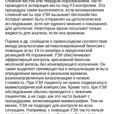
сложной кистой или твердым образованием, часто
проводится аспирация кисты под УЗ-контролем. Эта
процедура также выполняется, если возникновение
сложной кисты при УЗИ вызывает беспокойство.
Аспират может быть отправлен на цитологическое
исследование, хотя нет единого мнения о показаниях
для цитологии. Некоторые врачи посылают только
жидкость для анализа, если она кровавая.
Паркер и др. сообщили о превосходном соответствии
между результатами автоматизированной биопсии с
помощью иглы 14-го калибра и хирургической
резекцией 49 поражений. УЗИ обеспечивают
эффективный контроль чрескожной биопсии
молочной железы без ионизирующего излучения. Он
также выделяет преимущества в визуализации иглы и
определении мишени в реальном времени,
разнонаправленную визуализацию и низкую
стоимость. При УЗИ пациенту не нужно подвергаться
маммографической компрессии. Кроме того, при УЗИ
обследование обычно проводится с лежачим
пациентом, а не сидя, как это часто бывает с
процедурами, включающими маммография. Тем не
менее, УЗИ не подходит для контроля во всех
ситуациях. Например, с помощью УЗИ часто нельзя