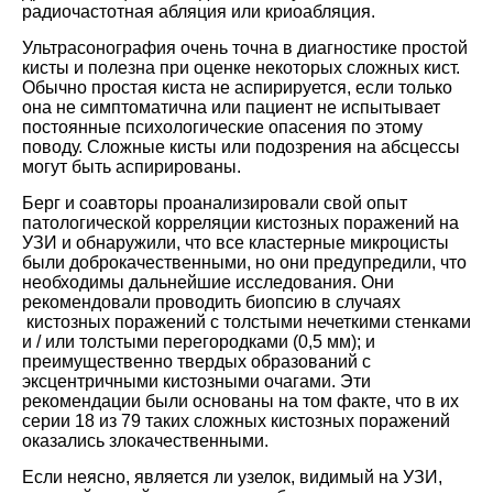
радиочастотная абляция или криоабляция.
Ультрасонография очень точна в диагностике простой
кисты и полезна при оценке некоторых сложных кист.
Обычно простая киста не аспирируется, если только
она не симптоматична или пациент не испытывает
постоянные психологические опасения по этому
поводу. Сложные кисты или подозрения на абсцессы
могут быть аспирированы.
Берг и соавторы проанализировали свой опыт
патологической корреляции кистозных поражений на
УЗИ и обнаружили, что все кластерные микроцисты
были доброкачественными, но они предупредили, что
необходимы дальнейшие исследования. Они
рекомендовали проводить биопсию в случаях
кистозных поражений с толстыми нечеткими стенками
и / или толстыми перегородками (0,5 мм); и
преимущественно твердых образований с
эксцентричными кистозными очагами. Эти
рекомендации были основаны на том факте, что в их
серии 18 из 79 таких сложных кистозных поражений
оказались злокачественными.
Если неясно, является ли узелок, видимый на УЗИ,