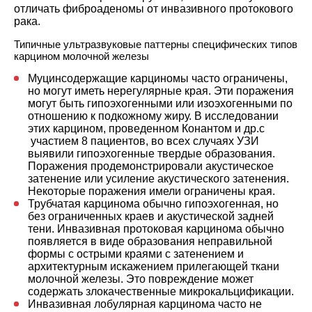
отличать фиброаденомы от инвазивного протокового
рака.
Типичные ультразвуковые паттерны специфических типов
карцином молочной железы
Муцинсодержащие карциномы часто ограничены,
но могут иметь нерегулярные края. Эти поражения
могут быть гипоэхогенными или изоэхогенными по
отношению к подкожному жиру. В исследовании
этих карцином, проведенном Конантом и др.с
участием 8 пациентов, во всех случаях УЗИ
выявили гипоэхогенные твердые образования.
Поражения продемонстрировали акустическое
затенение или усиление акустического затенения.
Некоторые поражения имели ограничены края.
Трубчатая карцинома обычно гипоэхогенная, но
без ограниченных краев и акустической задней
тени. Инвазивная протоковая карцинома обычно
появляется в виде образования неправильной
формы с острыми краями с затенением и
архитектурным искажением прилегающей ткани
молочной железы. Это повреждение может
содержать злокачественные микрокальцификации.
Инвазивная лобулярная карцинома часто не