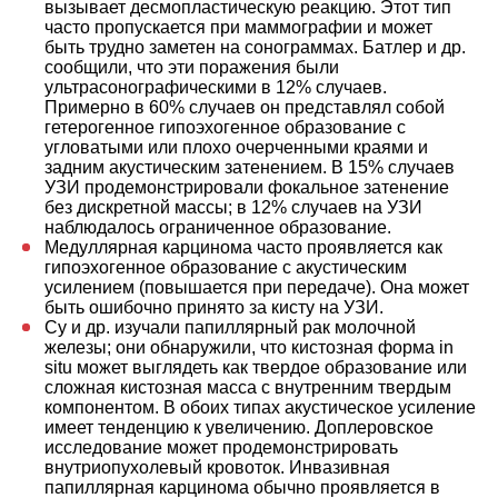
вызывает десмопластическую реакцию. Этот тип
часто пропускается при маммографии и может
быть трудно заметен на сонограммах. Батлер и др.
сообщили, что эти поражения были
ультрасонографическими в 12% случаев.
Примерно в 60% случаев он представлял собой
гетерогенное гипоэхогенное образование с
угловатыми или плохо очерченными краями и
задним акустическим затенением. В 15% случаев
УЗИ продемонстрировали фокальное затенение
без дискретной массы; в 12% случаев на УЗИ
наблюдалось ограниченное образование.
Медуллярная карцинома часто проявляется как
гипоэхогенное образование с акустическим
усилением (повышается при передаче). Она может
быть ошибочно принято за кисту на УЗИ.
Су и др. изучали папиллярный рак молочной
железы; они обнаружили, что кистозная форма in
situ может выглядеть как твердое образование или
сложная кистозная масса с внутренним твердым
компонентом. В обоих типах акустическое усиление
имеет тенденцию к увеличению. Доплеровское
исследование может продемонстрировать
внутриопухолевый кровоток. Инвазивная
папиллярная карцинома обычно проявляется в