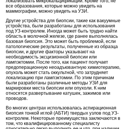
локализовать микрокальцификации. Кроме того, не
все образования, которые можно увидеть на
маммографии, можно увидеть на УЗИ.
Другие устройства для биопсии, такие как вакуумные
устройства, были разработаны для использования
под УЗ-контролем. Иногда может быть трудно найти
область в молочной железе, где ранее выполнялась
базовая биопсия. Это может быть проблемой, если
патологические результаты, полученные из образца
биопсии, и другие факторы указывают на
необходимость эксцизионной биопсии или
лампэктомии. После того, как пациент получает
предоперационную неоадъювантную химиотерапию,
опухоль может стать оккультной, что затрудняет
локализацию при лампэктомии. По этим причинам
были разработаны различные методы УЗИ для
маркировки места биопсии или опухоли. К ним
относятся развертывание катушек, зажимов или
проводов.
Во многих центрах использовалась аспирационная
биопсия тонкой иглой (АБТИ) твердых узлов под УЗ-
контролем. Некоторые преимущества заключаются в
том, что квалифицированному специалисту
относительно легко выполнить ее и что при наличии