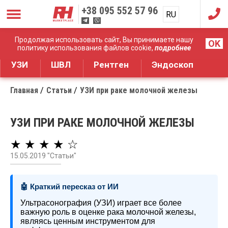
+38
095 552 57 96
RU
UA
Дистрибуция медицинского оборудования
Продолжая использовать сайт, Вы принимаете нашу
OK
политику использования файлов cookie,
подробнее
УЗИ
ШВЛ
Рентген
Эндоскоп
Главная
Статьи
УЗИ при раке молочной железы
УЗИ ПРИ РАКЕ МОЛОЧНОЙ ЖЕЛЕЗЫ
★ ★ ★ ★ ☆
15.05.2019 "Статьи"
🤖 Краткий пересказ от ИИ
Ультрасонография (УЗИ) играет все более
важную роль в оценке рака молочной железы,
являясь ценным инструментом для