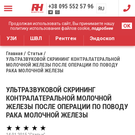
+38
095 552 57 96
RU
UA
Дистрибуция медицинского оборудования
Продолжая использовать сайт, Вы принимаете нашу
OK
политику использования файлов cookie,
подробнее
УЗИ
ШВЛ
Рентген
Эндоскоп
Главная
Статьи
УЛЬТРАЗВУКОВОЙ СКРИНИНГ КОНТРАЛАТЕРАЛЬНОЙ
МОЛОЧНОЙ ЖЕЛЕЗЫ ПОСЛЕ ОПЕРАЦИИ ПО ПОВОДУ
РАКА МОЛОЧНОЙ ЖЕЛЕЗЫ
УЛЬТРАЗВУКОВОЙ СКРИНИНГ
КОНТРАЛАТЕРАЛЬНОЙ МОЛОЧНОЙ
ЖЕЛЕЗЫ ПОСЛЕ ОПЕРАЦИИ ПО ПОВОДУ
РАКА МОЛОЧНОЙ ЖЕЛЕЗЫ
★ ★ ★ ★ ★
14.01.2015 "Статьи"