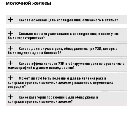
молочной железы
Какова основная цель исследования, описанного в статье?
ОБОРУДОВАНИЕ С
Сколько женщин участвовало в исследовании, и какие у них
были характеристики?
ЭТОЙ
Какова доля случаев рака, обнаруженных при УЗИ, которые
были подтверждены биопсией?
ТЕХНОЛОГИЕЙ
Какова эффективность УЗИ в обнаружении рака по сравнению с
маммографией в данном исследовании?
CANON APLIO
CHISON SONOGO
Может ли УЗИ быть полезным для выявления рака в
IO AIR
BEYOND
EBIT 90
контралатеральной молочной железе у пациенток, перенесших
аказ
операцию?
Под заказ
Под заказ
Какие категории поражений были обнаружены в
контралатеральной молочной железе?