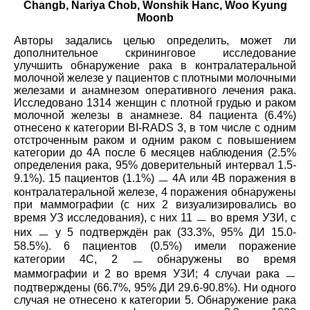
Changb, Nariya Chob, Wonshik Hanc, Woo Kyung
Moonb
Авторы задались целью определить, может ли
дополнительное скрининговое исследование
улучшить обнаружение рака в контралатеральной
молочной железе у пациентов с плотными молочными
железами и анамнезом оперативного лечения рака.
Исследовано 1314 женщин с плотной грудью и раком
молочной железы в анамнезе. 84 пациента (6.4%)
отнесено к категории BI-RADS 3, в том числе с одним
отстроченным раком и одним раком с повышением
категории до 4А после 6 месяцев наблюдения (2.5%
определения рака, 95% доверительный интервал 1.5-
9.1%). 15 пациентов (1.1%) ㅡ 4А или 4В поражения в
контралатеральной железе, 4 поражения обнаружены
при маммографии (с них 2 визуализировались во
время УЗ исследования), с них 11 ㅡ во время УЗИ, с
них ㅡ у 5 подтверждён рак (33.3%, 95% ДИ 15.0-
58.5%). 6 пациентов (0.5%) имели поражение
категории 4С, 2 ㅡ обнаружены во время
маммографии и 2 во время УЗИ; 4 случаи рака ㅡ
подтверждены (66.7%, 95% ДИ 29.6-90.8%). Ни одного
случая не отнесено к категории 5. Обнаружение рака