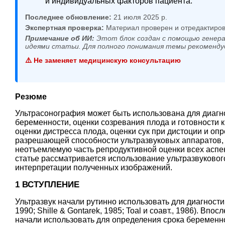
и индивидуальных факторов пациента.
Последнее обновление:
21 июля 2025 р.
Экспертная проверка:
Материал проверен и отредактиров
Примечание об ИИ:
Этот блок создан с помощью генера
идеями статьи. Для полного понимания темы рекоменду
⚠️ Не заменяет медицинскую консультацию
Резюме
Ультрасонография может быть использована для диагн
беременности, оценки созревания плода и готовности 
оценки дистресса плода, оценки сук при дистоции и оп
разрешающей способности ультразвуковых аппаратов, 
неотъемлемую часть репродуктивной оценки всех аспе
статье рассматривается использование ультразвуковог
интерпретации полученных изображений.
1 ВСТУПЛЕНИЕ
Ультразвук начали рутинно использовать для диагности
1990
;
Shille & Gontarek, 1985
;
Toal и соавт., 1986
). Впос
начали использовать для определения срока беременно