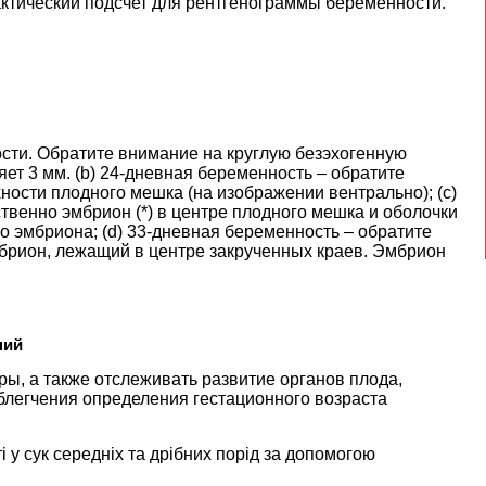
фактический подсчет для рентгенограммы беременности.
сти. Обратите внимание на круглую безэхогенную
яет 3 мм. (b) 24-дневная беременность – обратите
ости плодного мешка (на изображении вентрально); (c)
твенно эмбрион (*) в центре плодного мешка и оболочки
о эмбриона; (d) 33-дневная беременность – обратите
мбрион, лежащий в центре закрученных краев. Эмбрион
ний
ы, а также отслеживать развитие органов плода,
блегчения определения гестационного возраста
у сук середніх та дрібних порід за допомогою