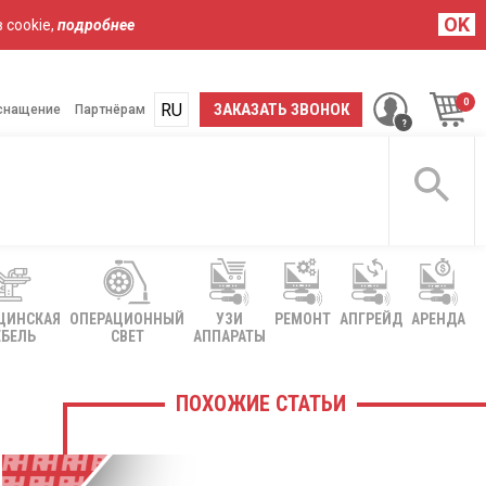
OK
 cookie,
подробнее
RU
UA
ЗАКАЗАТЬ ЗВОНОК
снащение
Партнёрам
ЦИНСКАЯ
ОПЕРАЦИОННЫЙ
УЗИ
РЕМОНТ
АПГРЕЙД
АРЕНДА
БЕЛЬ
СВЕТ
АППАРАТЫ
ПОХОЖИЕ СТАТЬИ