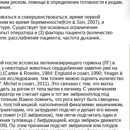
оким риском, помощи в определении готовности к родам,
ения.
виваться и совершенствоваться, время первой
нним во время беременности
(Kim & Son, 2007
), и
ктуре. Существует три основных ограничения
) опыт оператора и (3) факторы пациента (количество
еля, расслабление пациента, частота дыхания,
ей после всплеска лютеинизирующего гормона (ЛГ) в
; у некоторых животных сердцебиение заметно уже на
).
(Cartee & Rowles, 1984
;
England и соавт,
1990
;
Yeager &
вое исследование, тем точнее можно оценить количество
7
;
Michel и соавт., 2011
). Это связано с тем, что матка
ить за рогом от тела матки к яичнику. С увеличением
ратор не считает один и тот же эмбрион/плод под
 точным. Важно помнить, что рога могут быть смещены
 толстой кишкой, наполненной фекалиями, кишечником,
раекторию, что затрудняет подсчет и делает его менее
ше помет (>10 эмбрионов), тем легче подсчитать один и
ения туловища с бифуркацией, когда эмбрион движется
009
). По этим причинам подсчет эмбрионов или плодов