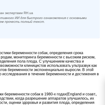
ан экспертами RH.ua
тивного ИИ для быстрого ознакомления с основными
ем прочесть полный текст.
остики беременности собак, определения срока
к родам, мониторинга беременности с высоким риском,
ределения пола плода. С улучшением качества и
возможности клиницистов использовать ультразвук как
ктов беременности экспоненциально выросли. В этой
о исследования в течение беременности и достижения в
ки беременности собак в 1980-х годах
(England и соавт.,
ледствии, когда разрешение аппаратов улучшилось, их
сти, оценки здоровья и развития плода, определения