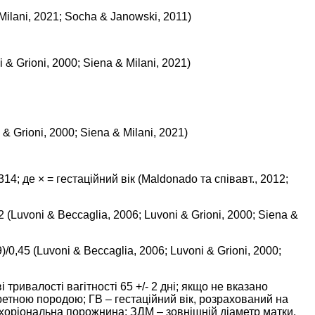
Milani, 2021
;
Socha & Janowski, 2011
)
 & Grioni, 2000
;
Siena & Milani, 2021
)
 & Grioni, 2000
;
Siena & Milani, 2021
)
14; де × = гестаційний вік (
Maldonado та співавт., 2012
;
 (
Luvoni & Beccaglia, 2006
;
Luvoni & Grioni, 2000
;
Siena &
/0,45 (
Luvoni & Beccaglia, 2006
;
Luvoni & Grioni, 2000
;
 тривалості вагітності 65 +/- 2 дні; якщо не вказано
ретною породою; ГВ – гестаційний вік, розрахований на
ьохоріональна порожнина; ЗДМ – зовнішній діаметр матки.