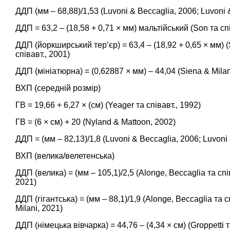
ДДП (мм – 68,88)/1,53 (
Luvoni & Beccaglia, 2006;
Luvoni 
ДДП = 63,2 – (18,58 + 0,71 × мм) мальтійський (
Son та сп
ДДП (йоркширський тер’єр) = 63,4 – (18,92 + 0,65 × мм) (
співавт., 2001
)
ДДП (мініатюрна) = (0,62887 × мм) – 44,04 (
Siena & Milan
ВХП (середній розмір)
ГВ = 19,66 + 6,27 × (см) (
Yeager та співавт., 1992
)
ГВ = (6 × см) + 20 (
Nyland & Mattoon, 2002
)
ДДП = (мм – 82,13)/1,8 (
Luvoni & Beccaglia, 2006
;
Luvoni 
ВХП (велика/велетенська)
ДДП (велика) = (мм – 105,1)/2,5 (
Alonge, Beccaglia та спі
2021
)
ДДП (гігантська) = (мм – 88,1)/1,9 (
Alonge, Beccaglia та с
Milani, 2021
)
ДДП (німецька вівчарка) = 44,76 – (4,34 × см) (
Groppetti т