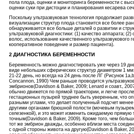
пола плода, оценки и мониторинга беременности с выс
оценки суки при дистоции и планирования кесарева сеч
Поскольку ультразвуковая технология продолжает раз
визуализации структур плода становится все более ра
обнаруживается все больше деталей о развитии и стру
ультразвуковой диагностики: (1) качество аппарата; (2
волос, использование качественного ультразвукового г
кооперативное поведение и размер пациента).
2 ДИАГНОСТИКА БЕРЕМЕННОСТИ
Беременность можно диагностировать уже через 19 дн
виде небольших сферических структур диаметром 1 мм
21-22 день, но всегда на 24 день после ЛГ (Рисунок 1а,b
Concannon, 1990
) Чем раньше проводится ультразвуко
эмбрионов
(Davidson & Baker, 2009
;
Lenard и соавт., 200
обычно движется по прямой траектории, и легче прослед
гестационных пузырей труднее быть уверенным, что опе
разными углами, что делает полученный подсчет менее
другими органами брюшной полости (мочевым пузырем,
селезенкой), и это может изменить ожидаемую прямую т
точным
(Davidson & Baker, 2009
). Кроме того, чем боль
тот же эмбрион дважды, особенно вблизи места соедин
с одной стороны живота на другую
(Davidson & Baker, 2