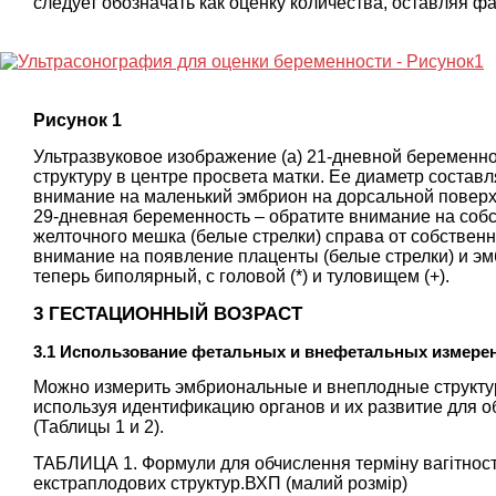
следует обозначать как оценку количества, оставляя 
Рисунок 1
Ультразвуковое изображение (а) 21-дневной беременно
структуру в центре просвета матки. Ее диаметр составл
внимание на маленький эмбрион на дорсальной поверхн
29-дневная беременность – обратите внимание на собс
желточного мешка (белые стрелки) справа от собственн
внимание на появление плаценты (белые стрелки) и э
теперь биполярный, с головой (*) и туловищем (+).
3 ГЕСТАЦИОННЫЙ ВОЗРАСТ
3.1 Использование фетальных и внефетальных измере
Можно измерить эмбриональные и внеплодные структур
используя идентификацию органов и их развитие для о
(Таблицы
1
и
2
).
ТАБЛИЦА 1. Формули для обчислення терміну вагітності 
екстраплодових структур.ВХП (малий розмір)