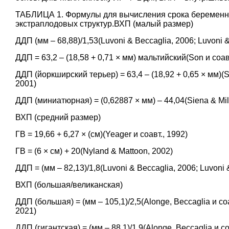
ТАБЛИЦА 1. Формулы для вычисления срока беременнос
экстраплодовых структур.ВХП (малый размер)
ДДП (мм – 68,88)/1,53
(Luvoni & Beccaglia, 2006;
Luvoni &
ДДП = 63,2 – (18,58 + 0,71 × мм) мальтийский
(Son и соав
ДДП (йоркширский терьер) = 63,4 – (18,92 + 0,65 × мм)
(S
2001
)
ДДП (миниатюрная) = (0,62887 × мм) – 44,04
(Siena & Mil
ВХП (средний размер)
ГВ = 19,66 + 6,27 × (см)
(Yeager и соавт., 1992
)
ГВ = (6 × см) + 20
(Nyland & Mattoon, 2002
)
ДДП = (мм – 82,13)/1,8
(Luvoni & Beccaglia, 2006
;
Luvoni 
ВХП (большая/великанская)
ДДП (большая) = (мм – 105,1)/2,5
(Alonge, Beccaglia и со
2021
)
ДДП (гигантская) = (мм – 88,1)/1,9
(Alonge, Beccaglia и со