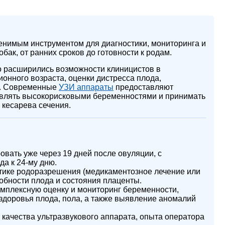
енимым инструментом для диагностики, мониторинга и
бак, от ранних сроков до готовности к родам.
о расширились возможности клиницистов в
онного возраста, оценки дистресса плода,
а. Современные
УЗИ аппараты
предоставляют
влять высокорисковыми беременностями и принимать
 кесарева сечения.
вать уже через 19 дней после овуляции, с
а к 24-му дню.
тике родоразрешения (медикаментозное лечение или
обности плода и состояния плаценты.
мплексную оценку и мониторинг беременности,
здоровья плода, пола, а также выявление аномалий
 качества ультразвукового аппарата, опыта оператора