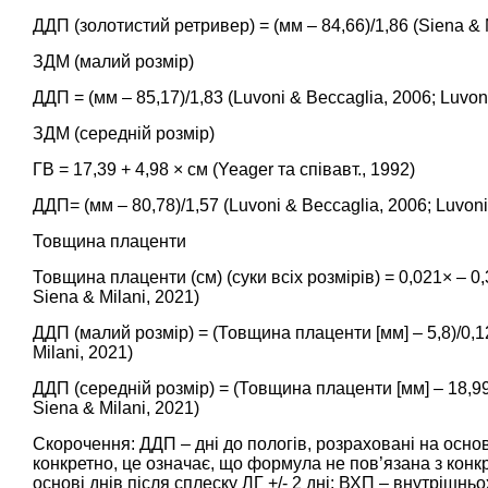
ДДП (золотистий ретривер) = (мм – 84,66)/1,86 (
Siena & 
ЗДМ (малий розмір)
ДДП = (мм – 85,17)/1,83 (
Luvoni & Beccaglia, 2006
;
Luvoni
ЗДМ (середній розмір)
ГВ = 17,39 + 4,98 × см (
Yeager та співавт., 1992
)
ДДП= (мм – 80,78)/1,57 (
Luvoni & Beccaglia, 2006
;
Luvoni
Товщина плаценти
Товщина плаценти (см) (суки всіх розмірів) = 0,021× – 0,3
Siena & Milani, 2021
)
ДДП (малий розмір) = (Товщина плаценти [мм] – 5,8)/0,12
Milani, 2021
)
ДДП (середній розмір) = (Товщина плаценти [мм] – 18,99)
Siena & Milani, 2021
)
Скорочення: ДДП – дні до пологів, розраховані на основі
конкретно, це означає, що формула не пов’язана з конк
основі днів після сплеску ЛГ +/- 2 дні; ВХП – внутрішн