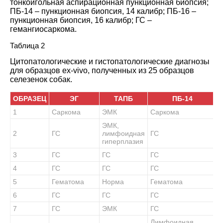
тонкоигольная аспирационная пункционная биопсия;
ПБ-14 – пункционная биопсия, 14 калибр; ПБ-16 –
пункционная биопсия, 16 калибр; ГС –
гемангиосаркома.
Таблица 2
Цитопатологические и гистопатологические диагнозы
для образцов ex-vivo, полученных из 25 образцов
селезенок собак.
ОБРАЗЕЦ
ЭГ
ТАПБ
ПБ-14
1
Саркома
ЭМК
Саркома
ЭМК,
2
ГС
лимфоидная
ГС
гиперплазия
3
ГС
ГС
ГС
4
ГС
ГС
ГС
5
Гематома
Норма
Гематома
6
ГС
ГС
ГС
7
ГС
ЭМК
ГС
Лимфоидная