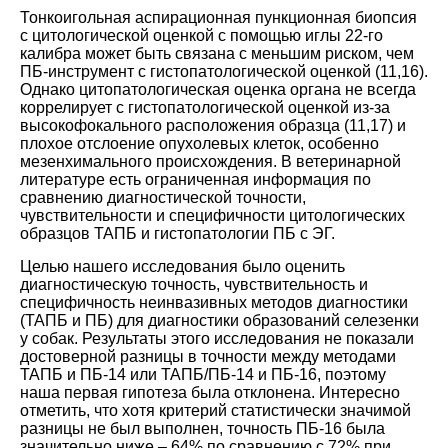
Тонкоигольная аспирационная пункционная биопсия
с цитологической оценкой с помощью иглы 22-го
калибра может быть связана с меньшим риском, чем
ПБ-инструмент с гистопатологической оценкой (
11
,
16
).
Однако цитопатологическая оценка органа не всегда
коррелирует с гистопатологической оценкой из-за
высокофокального расположения образца (
11
,
17
) и
плохое отслоение опухолевых клеток, особенно
мезенхимального происхождения. В ветеринарной
литературе есть ограниченная информация по
сравнению диагностической точности,
чувствительности и специфичности цитологических
образцов ТАПБ и гистопатологии ПБ с ЭГ.
Целью нашего исследования было оценить
диагностическую точность, чувствительность и
специфичность неинвазивных методов диагностики
(ТАПБ и ПБ) для диагностики образований селезенки
у собак. Результаты этого исследования не показали
достоверной разницы в точности между методами
ТАПБ и ПБ-14 или ТАПБ/ПБ-14 и ПБ-16, поэтому
наша первая гипотеза была отклонена. Интересно
отметить, что хотя критерий статистически значимой
разницы не был выполнен, точность ПБ-16 была
значительно ниже – 64% по сравнению с 72% при