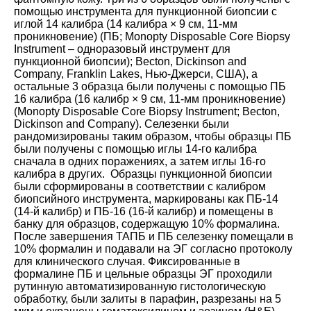
помощью инструмента для пункционной биопсии с
иглой 14 калибра (14 калибра × 9 см, 11-мм
проникновение) (ПБ; Monopty Disposable Core Biopsy
Instrument – одноразовый инструмент для
пункционной биопсии); Becton, Dickinson and
Company, Franklin Lakes, Нью-Джерси, США), а
остальные 3 образца были получены с помощью ПБ
16 калибра (16 калибр × 9 см, 11-мм проникновение)
(Monopty Disposable Core Biopsy Instrument; Becton,
Dickinson and Company). Селезенки были
рандомизированы таким образом, чтобы образцы ПБ
были получены с помощью иглы 14-го калибра
сначала в одних поражениях, а затем иглы 16-го
калибра в других. Образцы пункционной биопсии
были сформированы в соответствии с калибром
биопсийного инструмента, маркированы как ПБ-14
(14-й калибр) и ПБ-16 (16-й калибр) и помещены в
банку для образцов, содержащую 10% формалина.
После завершения ТАПБ и ПБ селезенку помещали в
10% формалин и подавали на ЭГ согласно протоколу
для клинического случая. Фиксированные в
формалине ПБ и цельные образцы ЭГ проходили
рутинную автоматизированную гистологическую
обработку, были залиты в парафин, разрезаны на 5