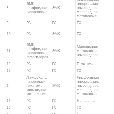
ЭМК,
гиперплазия,
8
лимфоидная
ЭМК
гемосидероз,
гиперплазия
миелоидная
метаплазия
9
ГС
ГС
ГС
10
ГС
ЭМК
ГС
ЭМК,
Миелоидная
лимфоидная
11
ЭМК
метаплазия,
гиперплазия,
гемосидероз
гемосидероз
12
ГС
ГС
Гематома
13
ГС
ГС
ГС
Лимфоидная
Лимфоидная
гиперплазия,
гиперплазия,
14
гематома,
ЭМК
гемосидероз,
миелоидная
миелоидная
метаплазия
метаплазия
15
ГС
ГС
Hematoma
16
ГС
ГС
ГС