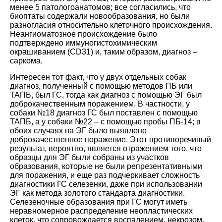
менее 5 патологоанатомов; все согласились, что
биоптаты содержали новообразования, но были
разногласия относительно клеточного происхождения.
Неангиоматозное происхождение было
подтверждено иммуногистохимическим
окрашиванием (CD31) и, таким образом, диагноз –
саркома.
Интересен тот факт, что у двух отдельных собак
диагноз, полученный с помощью методов ПБ или
ТАПБ, был ГС, тогда как диагноз с помощью ЭГ был
доброкачественным поражением. В частности, у
собаки №18 диагноз ГС был поставлен с помощью
ТАПБ, а у собаки №22 – с помощью пробы ПБ-14; в
обоих случаях на ЭГ было выявлено
доброкачественное поражение. Этот противоречивый
результат, вероятно, является отражением того, что
образцы для ЭГ были собраны из участков
образования, которые не были репрезентативными
для поражения, и еще раз подчеркивает сложность
диагностики ГС селезенки, даже при использовании
ЭГ как метода золотого стандарта диагностики.
Селезеночные образования при ГС могут иметь
неравномерное распределение неопластических
клеток, что сопровождается воспалением, некрозом,