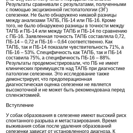
Результаты сравнивали с результатами, полученными
с помощью эксцизионной гистопатологии (ЭГ)
селезенки. Не было обнаружено никакой разницы
между анализами ТАПБ, ПБ-14 или ПБ-16. Кроме
того, не было обнаружено разницы в точности между
ТАПБ и ПБ-14 или между ТАПБ и ПБ-14 по сравнению
с ПБ-16. Заявленная точность ТАПБ составляла 0,72,
ПБ-14 – 0,72 и ПБ-16 – 0,64 соответственно. Как
ТАПБ, так и ПБ-14 показали чувствительность 71%, а
ПБ-16 – 53%. Специфичность как ТАПБ, так и ПБ-14
составила 75%, а специфичность ПБ-16 – 88%.
Результаты продемонстрировали, что ПБ не имеет
клинических преимуществ над ТАПБ при диагностике
патологии селезенки. Это исследование также
демонстрирует, что предоперационная
диагностическая оценка селезенки не является
высокоточной и не может быть рекомендована перед
спленэктомией.
Вступление
У собак образования в селезенке имеют высокий риск
спонтанного разрыва и метастазирования. Время
выживания собак после удаления образований
селезенки зависит от установленного диагноза. К