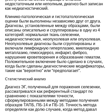
недостаточным или неполным, диагноз был записан
как недиагностический.
Клинико-патологическая и гистопатологическая
оценки были выполнены независимо друг от друга.
Диагнозы, установленные между образцами, были
описаны описательно и сгруппированы в одну из 4
категорий: нормальная ткань селезенки,
недиагностическая, неопухолевая или опухолевая.
Неопухолевые диагнозы были сгруппированы и
включали лимфоидную гиперплазию, миелоидную
метаплазию, гемосидероз, инфаркт, фиброз,
нарушение кроветворения и образование гематом.
Положительное включение было сделано в случаях,
когда были сделаны диагностические модификаторы,
такие как “вероятно” или “предполагает”.
Статистический анализ
Диагноз ЭГ, полученный для поражения селезенки,
рассматривался как референтный стандарт по
сравнению с показателями точности,
сформулированными между методами получения
образцов ТАПБ, ПБ-14 и ПБ-16. Точность метода
определяли как долю случаев, когда метод давал