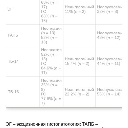
68% (
n
=
17)
Неангиогенный
Неопухолевый
ЭГ
ГС
11% (
n
= 2)
32% (
n
= 8)
88% (
n
=
15)
Неоплазия
(
n
= 13)
Неопухолевый
ТАПБ
52% (
n
=
48% (
n
= 12)
13)
Неоплазия
52% (
n
=
13)
Неангиогенный
Неопухолевый
ПБ-14
ГС
15.4% (
n
= 2)
44% (
n
= 11)
84.6% (
n
=
11)
Неоплазия
36% (
n
=
9)
Неангиогенный
Неопухолевый
ПБ-16
ГС
22.2% (
n
= 2)
56% (
n
= 14)
77.8% (
n
=
7)
ЭГ – эксцизионная гистопатология; ТАПБ –