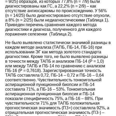
= 9/25) образцов, из которых 77,8% (n = 7/9) были
диагностированы как ГС, а 22,2% (n = 2/9) – как
отсутствие ангиосаркомы по происхождению. У 56%
(n = 14/25) было диагностировано отсутствие опухоли,
а 8% (n = 2/25) были недиагностическими (
Таблица 1
).
Приведен перечень сравнения каждого метода
диагностики и диагноза, полученного для каждого
поражения селезенки (
Таблица 2
).
Не было выявлено статистически значимой разницы в
каждом методе анализа (ТАПБ, ПБ-14, ПБ-16) при
использовании ЭГ как метода золотого стандарта
диагностики. Кроме того, не было выявлено разницы
в точности между ТАПБ и анализом ПБ-14 (P = 1,0)
или между ТАПБ и ПБ-14 по сравнению с анализом
ПБ-16 (P = 0,7618). Зарегистрированная точность
ТАПБ составляла 0,72, ПБ-14 – 0,72 и ПБ-16 – 0,64
соответственно. Чувствительность тонкоигольной
аспирационной пункционной биопсии и ПБ-14
составила 71%, а ПБ-16 – 53%. Тонкоигольная
аспирационная пункционная биопсия и ПБ-14
показали специфичность 75%, а ПБ-16 – 88%. При
чувствительности 71% для ТАПБ положительная
прогностическая значимость (ПЗ+) составляла 92%, а
отрицательная прогностическая значимость (ПЗ-) –