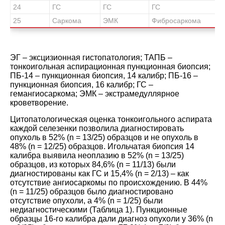
24
ГС
ГС
ГС
25
Саркома
ЭМК
Фибросаркома
ЭГ – эксцизионная гистопатология; ТАПБ –
тонкоигольная аспирационная пункционная биопсия;
ПБ-14 – пункционная биопсия, 14 калибр; ПБ-16 –
пункционная биопсия, 16 калибр; ГС –
гемангиосаркома; ЭМК – экстрамедуллярное
кроветворение.
Цитопатологическая оценка тонкоигольного аспирата
каждой селезенки позволила диагностировать
опухоль в 52% (n = 13/25) образцов и не опухоль в
48% (n = 12/25) образцов. Игольчатая биопсия 14
калибра выявила неоплазию в 52% (n = 13/25)
образцов, из которых 84,6% (n = 11/13) были
диагностированы как ГС и 15,4% (n = 2/13) – как
отсутствие ангиосаркомы по происхождению. В 44%
(n = 11/25) образцов было диагностировано
отсутствие опухоли, а 4% (n = 1/25) были
недиагностическими (
Таблица 1
). Пункционные
образцы 16-го калибра дали диагноз опухоли у 36% (n