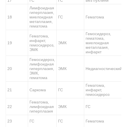
17
ГС
ГС
Без пухлини
Лимфоидная
гиперплазия,
18
миелоидная
ГС
Гематома
метаплазия,
гематома
Гемосидероз,
Гематома,
гематома,
инфаркт,
19
ЭМК
миелоидная
гемосидероз,
метаплазия,
ЭМК
инфаркт
Гемосидероз,
лимфоидная
20
гиперплазия,
ЭМК
Недиагностический
ЭМК,
гематома
Гематома,
21
Саркома
ГС
инфаркт,
гемосидероз
Гематома,
22
лимфоидная
ЭМК
ГС
гиперплазия
23
ГС
ГС
Гематома