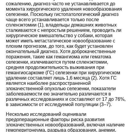
сожалению, диагноз часто не устанавливается до
момента хирургического удаления новообразования
селезенки. Поскольку гистопатологический диагноз
чаще всего устанавливается только после
спленэктомии (
1
), владельцы домашних животных
сталкиваются с непростым решением, проводить ли
хирургическое вмешательство у собаки, которая
может иметь метастатическое новообразование с
плохим прогнозом, до того, как будет установлен
окончательный диагноз. Хотя доброкачественные
поражения, такие как гемангиома или гематома
селезенки, излечиваются путем спленэктомии,
средняя продолжительность выживания при
гемангиосаркоме (ГС) селезенки при хирургическом
удалении составляет лишь 1,6 месяца (
2
). Хотя ГС
является наиболее распространенной
злокачественной опухолью селезенки, показатели
заболеваемости ею значительно различаются в
различных исследованиях и составляют от 17 до 76%,
в зависимости от исследуемой популяции (
3
–
7
).
Несколько исследований оценивали
предоперационные факторы риска развития
злокачественных новообразований, включая наличие
гемоперитонеума, разрыва образования, анемии,