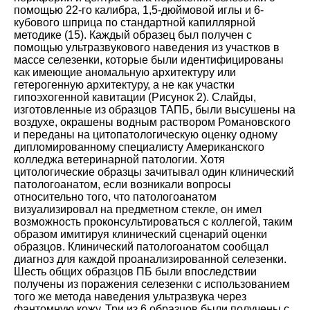
помощью 22-го калибра, 1,5-дюймовой иглы и 6-
кубового шприца по стандартной капиллярной
методике (
15
). Каждый образец был получен с
помощью ультразвукового наведения из участков в
массе селезенки, которые были идентифицированы
как имеющие аномальную архитектуру или
гетерогенную архитектуру, а не как участки
гипоэхогенной кавитации (
Рисунок 2
). Слайды,
изготовленные из образцов ТАПБ, были высушены на
воздухе, окрашены водным раствором Романовского
и переданы на цитопатологическую оценку одному
дипломированному специалисту Американского
колледжа ветеринарной патологии. Хотя
цитологические образцы зачитывал один клинический
патологоанатом, если возникали вопросы
относительно того, что патологоанатом
визуализировал на предметном стекле, он имел
возможность проконсультироваться с коллегой, таким
образом имитируя клинический сценарий оценки
образцов. Клинический патологоанатом сообщал
диагноз для каждой проанализированной селезенки.
Шесть общих образцов ПБ были впоследствии
получены из поражения селезенки с использованием
того же метода наведения ультразвука через
фантомную кожу. Три из 6 образцов были получены с