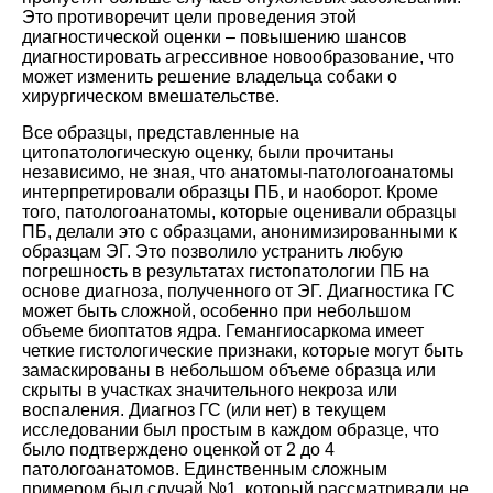
Это противоречит цели проведения этой
диагностической оценки – повышению шансов
диагностировать агрессивное новообразование, что
может изменить решение владельца собаки о
хирургическом вмешательстве.
Все образцы, представленные на
цитопатологическую оценку, были прочитаны
независимо, не зная, что анатомы-патологоанатомы
интерпретировали образцы ПБ, и наоборот. Кроме
того, патологоанатомы, которые оценивали образцы
ПБ, делали это с образцами, анонимизированными к
образцам ЭГ. Это позволило устранить любую
погрешность в результатах гистопатологии ПБ на
основе диагноза, полученного от ЭГ. Диагностика ГС
может быть сложной, особенно при небольшом
объеме биоптатов ядра. Гемангиосаркома имеет
четкие гистологические признаки, которые могут быть
замаскированы в небольшом объеме образца или
скрыты в участках значительного некроза или
воспаления. Диагноз ГС (или нет) в текущем
исследовании был простым в каждом образце, что
было подтверждено оценкой от 2 до 4
патологоанатомов. Единственным сложным
примером был случай №1, который рассматривали не