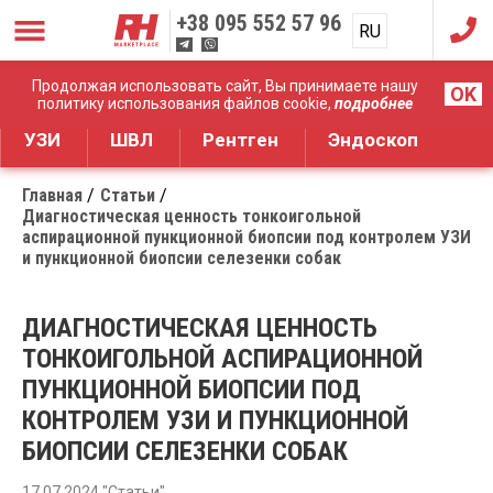
+38
095 552 57 96
RU
UA
Дистрибуция медицинского оборудования
Продолжая использовать сайт, Вы принимаете нашу
OK
политику использования файлов cookie,
подробнее
УЗИ
ШВЛ
Рентген
Эндоскоп
Главная
Статьи
Диагностическая ценность тонкоигольной
аспирационной пункционной биопсии под контролем УЗИ
и пункционной биопсии селезенки собак
ДИАГНОСТИЧЕСКАЯ ЦЕННОСТЬ
ТОНКОИГОЛЬНОЙ АСПИРАЦИОННОЙ
ПУНКЦИОННОЙ БИОПСИИ ПОД
КОНТРОЛЕМ УЗИ И ПУНКЦИОННОЙ
БИОПСИИ СЕЛЕЗЕНКИ СОБАК
17.07.2024 "Статьи"