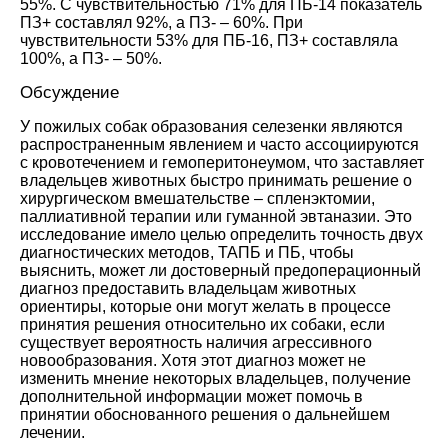
55%. С чувствительностью 71% для ПБ-14 показатель
ПЗ+ составлял 92%, а ПЗ- – 60%. При
чувствительности 53% для ПБ-16, ПЗ+ составляла
100%, а ПЗ- – 50%.
Обсуждение
У пожилых собак образования селезенки являются
распространенным явлением и часто ассоциируются
с кровотечением и гемоперитонеумом, что заставляет
владельцев животных быстро принимать решение о
хирургическом вмешательстве – спленэктомии,
паллиативной терапии или гуманной эвтаназии. Это
исследование имело целью определить точность двух
диагностических методов, ТАПБ и ПБ, чтобы
выяснить, может ли достоверный предоперационный
диагноз предоставить владельцам животных
ориентиры, которые они могут желать в процессе
принятия решения относительно их собаки, если
существует вероятность наличия агрессивного
новообразования. Хотя этот диагноз может не
изменить мнение некоторых владельцев, получение
дополнительной информации может помочь в
принятии обоснованного решения о дальнейшем
лечении.