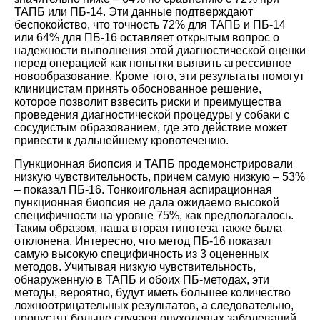
ТАПБ или ПБ-14. Эти данные подтверждают
беспокойство, что точность 72% для ТАПБ и ПБ-14
или 64% для ПБ-16 оставляет открытым вопрос о
надежности выполнения этой диагностической оценки
перед операцией как попытки выявить агрессивное
новообразование. Кроме того, эти результаты помогут
клиницистам принять обоснованное решение,
которое позволит взвесить риски и преимущества
проведения диагностической процедуры у собаки с
сосудистым образованием, где это действие может
привести к дальнейшему кровотечению.
Пункционная биопсия и ТАПБ продемонстрировали
низкую чувствительность, причем самую низкую – 53%
– показал ПБ-16. Тонкоигольная аспирационная
пункционная биопсия не дала ожидаемо высокой
специфичности на уровне 75%, как предполагалось.
Таким образом, наша вторая гипотеза также была
отклонена. Интересно, что метод ПБ-16 показал
самую высокую специфичность из 3 оцененных
методов. Учитывая низкую чувствительность,
обнаруженную в ТАПБ и обоих ПБ-методах, эти
методы, вероятно, будут иметь большее количество
ложноотрицательных результатов, а следовательно,
пропустят больше случаев опухолевых заболеваний.