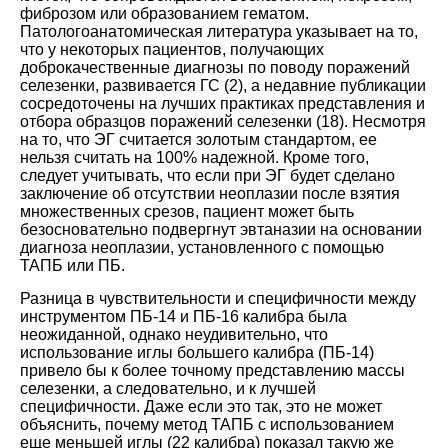
фиброзом или образованием гематом.
Патологоанатомическая литература указывает на то,
что у некоторых пациентов, получающих
доброкачественные диагнозы по поводу поражений
селезенки, развивается ГС (
2
), а недавние публикации
сосредоточены на лучших практиках представления и
отбора образцов поражений селезенки (
18
). Несмотря
на то, что ЭГ считается золотым стандартом, ее
нельзя считать на 100% надежной. Кроме того,
следует учитывать, что если при ЭГ будет сделано
заключение об отсутствии неоплазии после взятия
множественных срезов, пациент может быть
безосновательно подвергнут эвтаназии на основании
диагноза неоплазии, установленного с помощью
ТАПБ или ПБ.
Разница в чувствительности и специфичности между
инструментом ПБ-14 и ПБ-16 калибра была
неожиданной, однако неудивительно, что
использование иглы большего калибра (ПБ-14)
привело бы к более точному представлению массы
селезенки, а следовательно, и к лучшей
специфичности. Даже если это так, это не может
объяснить, почему метод ТАПБ с использованием
еще меньшей иглы (22 калибра) показал такую же