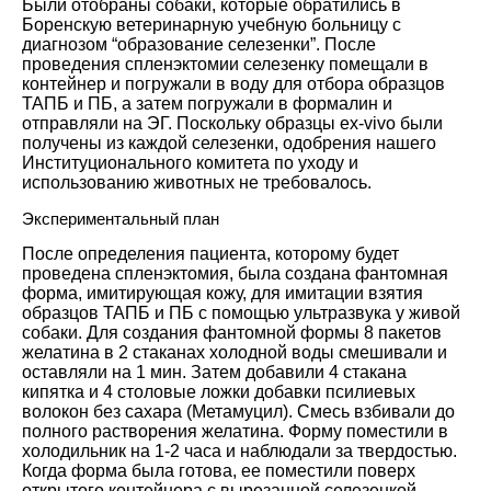
Были отобраны собаки, которые обратились в
Боренскую ветеринарную учебную больницу с
диагнозом “образование селезенки”. После
проведения спленэктомии селезенку помещали в
контейнер и погружали в воду для отбора образцов
ТАПБ и ПБ, а затем погружали в формалин и
отправляли на ЭГ. Поскольку образцы ex-vivo были
получены из каждой селезенки, одобрения нашего
Институционального комитета по уходу и
использованию животных не требовалось.
Экспериментальный план
После определения пациента, которому будет
проведена спленэктомия, была создана фантомная
форма, имитирующая кожу, для имитации взятия
образцов ТАПБ и ПБ с помощью ультразвука у живой
собаки. Для создания фантомной формы 8 пакетов
желатина в 2 стаканах холодной воды смешивали и
оставляли на 1 мин. Затем добавили 4 стакана
кипятка и 4 столовые ложки добавки псилиевых
волокон без сахара (Метамуцил). Смесь взбивали до
полного растворения желатина. Форму поместили в
холодильник на 1-2 часа и наблюдали за твердостью.
Когда форма была готова, ее поместили поверх
открытого контейнера с вырезанной селезенкой