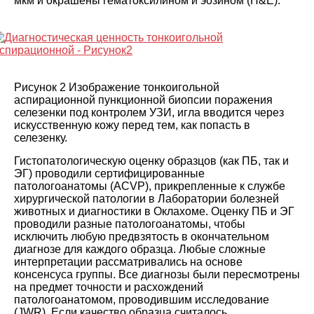
мкм и окрашены гематоксилином и эозином (H&E).
Рисунок 2 Изображение тонкоигольной
аспирационной пункционной биопсии поражения
селезенки под контролем УЗИ, игла вводится через
искусственную кожу перед тем, как попасть в
селезенку.
Гистопатологическую оценку образцов (как ПБ, так и
ЭГ) проводили сертифицированные
патологоанатомы (ACVP), прикрепленные к службе
хирургической патологии в Лаборатории болезней
животных и диагностики в Оклахоме. Оценку ПБ и ЭГ
проводили разные патологоанатомы, чтобы
исключить любую предвзятость в окончательном
диагнозе для каждого образца. Любые сложные
интерпретации рассматривались на основе
консенсуса группы. Все диагнозы были пересмотрены
на предмет точности и расхождений
патологоанатомом, проводившим исследование
(JWR). Если качество образца считалось