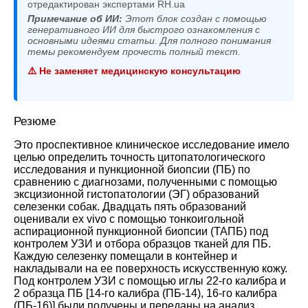
отредактирован экспертами RH.ua
Примечание об ИИ:
Этот блок создан с помощью
генеративного ИИ для быстрого ознакомления с
основными идеями статьи. Для полного понимания
темы рекомендуем прочесть полный текст.
⚠️ Не заменяет медицинскую консультацию
Резюме
Это проспективное клиническое исследование имело
целью определить точность цитопатологического
исследования и пункционной биопсии (ПБ) по
сравнению с диагнозами, полученными с помощью
эксцизионной гистопатологии (ЭГ) образований
селезенки собак. Двадцать пять образований
оценивали ex vivo с помощью тонкоигольной
аспирационной пункционной биопсии (ТАПБ) под
контролем УЗИ и отбора образцов тканей для ПБ.
Каждую селезенку помещали в контейнер и
накладывали на ее поверхность искусственную кожу.
Под контролем УЗИ с помощью иглы 22-го калибра и
2 образца ПБ [14-го калибра (ПБ-14), 16-го калибра
(ПБ-16)] были получены и переданы на анализ.