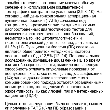
тромбоцитопении, соотношение массы к объему
селезенки и использование компьютерной
томографии с контрастным усилением (
3
,
5
,
8
–
10
). На
сегодняшний день тонкоигольная аспирационная
пункционная биопсия (ТАПБ) селезенки под
контролем ультразвука является одним из самых
распространенных диагностических тестов для
исключения злокачественных новообразований,
несмотря на то, что цитопатологический и
гистопатологический диагнозы совпадают лишь на
61,3% (
11
). Пункционная биопсия (ПБ) селезенки
является общепринятой методикой с частотой
осложнений от 0 до 12,5% (
12
–
14
). Первоначальное
исследование, изучавшее добавление ПБ во время
взятия образцов селезенки, выявило повышенную
способность отличать опухолевые поражения от
неопухолевых, а также помощь в подклассификации
(
14
); однако дальнейшие исследования этого
комбинированного подхода остаются ограниченными,
несмотря на подтвержденную безопасность и
эффективность ПБ как у людей, так и у ветеринарных
пациентов (
13
,
14
).
Целью этого исследования было определить, сможет
ли получение ТАПБ и/или ПБ образований в