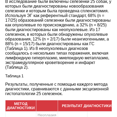
В исследование были включены селезенки 25 собак, у
которых были диагностированы новообразования
селезенки и которым была проведена спленэктомия.
Используя ЭГ как референтный стандарт, 68% (n =
17/25) образований селезенки были диагностированы
как опухолевые по происхождению, а 32% (n = 8/25)
были диагностированы как неопухолевые. Из 17
селезенок, в которых были обнаружены опухолевые
образования, 12% (n = 2/17) были неангиогенными, а
88% (n = 15/17) были диагностированы как ГС
(
Таблица 1
). Из 8 неопухолевых диагнозов
сообщалось о нескольких типах поражения, включая
лимфоидную гиперплазию, миелоидную метаплазию,
экстрамедуллярное кроветворение и инфаркт
(
Таблица 2
).
Таблица 1
Результаты, полученные с помощью каждого метода
диагностики, сравниваются с данными эксцизионной
гистопатологии 25 селезенок.
МЕТОД
РЕЗУЛЬТАТ ДИАГНОСТИКИ
ДИАГНОСТИКИ
Неоплазия