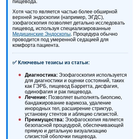
пищевода.
Хотя часто является частью более обширной
верхней эндоскопии (например, ЭГДС),
эзофагоскопия позволяет детально исследовать
пищевод, используя специализированные
Медицинские Эндоскопы
. Процедура обычно
проводится под умеренной седацией для
комфорта пациента.
✅ Ключевые тезисы из статьи:
Диагностика:
Эзофагоскопия используется
для диагностики и оценки состояний, таких
как ГЭРБ, пищевод Барретта, дисфагия,
одинофагия и рак пищевода.
Лечение:
Позволяет выполнять биопсию,
бандажирование варикоза, удаление
инородных тел, расширение стриктур,
установку стентов и абляцию слизистой.
Преимущества:
Эзофагоскопия является
безопасной процедурой, обеспечивающей
прямую и детальную визуализацию
слизистой оболочки пищевода.