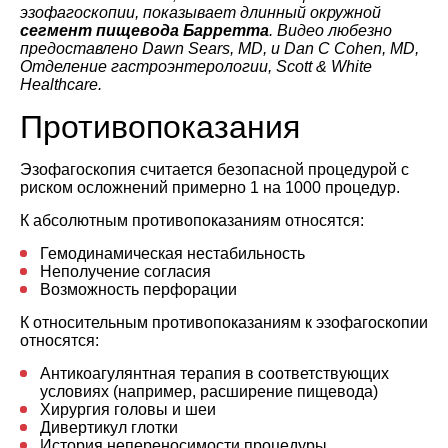
эзофагоскопии, показывает длинный окружной
сегмент пищевода Барретта
. Видео любезно
предоставлено Dawn Sears, MD, и Dan C Cohen, MD,
Отделение гастроэнтерологии, Scott & White
Healthcare.
Противопоказания
Эзофагоскопия считается безопасной процедурой с
риском осложнений примерно 1 на 1000 процедур.
К абсолютным противопоказаниям относятся:
Гемодинамическая нестабильность
Неполучение согласия
Возможность перфорации
К относительным противопоказаниям к эзофагоскопии
относятся:
Антикоагулянтная терапия в соответствующих
условиях (например, расширение пищевода)
Хирургия головы и шеи
Дивертикул глотки
История непереносимости процедуры