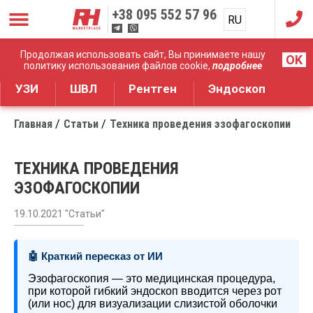
+38
095 552 57 96
RU
UA
Дистрибуция медицинского оборудования
Продолжая использовать сайт, Вы принимаете нашу
OK
политику использования файлов cookie,
подробнее
УЗИ
ШВЛ
Рентген
Эндоскоп
Главная
Статьи
Техника проведения эзофагоскопии
ТЕХНИКА ПРОВЕДЕНИЯ
ЭЗОФАГОСКОПИИ
19.10.2021 "Статьи"
🤖 Краткий пересказ от ИИ
Эзофагоскопия — это медицинская процедура,
при которой гибкий эндоскоп вводится через рот
(или нос) для визуализации слизистой оболочки