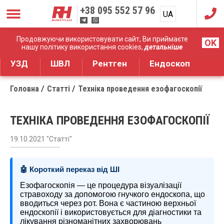
+38
095 552 57 96
UA
RU
Дистрибуція медичного обладнання
Продовжуючи використовувати сайт, Ви приймаєте
OK
нашу політику використання cookies,
детальніше
УЗД
ШВЛ
Рентген
Ендоскоп
Головна
Статті
Техніка проведення езофагоскопії
ТЕХНІКА ПРОВЕДЕННЯ ЕЗОФАГОСКОПІЇ
19.10.2021 "Статті"
🤖 Короткий переказ від ШІ
Езофагоскопія — це процедура візуалізації
стравоходу за допомогою гнучкого ендоскопа, що
вводиться через рот. Вона є частиною верхньої
ендоскопії і використовується для діагностики та
лікування різноманітних захворювань