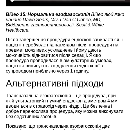
Відео 15
:
Нормальна езофагоскопія
Відео люб’язно
надано Dawn Sears, MD, і Dan C Cohen, MD,
Відділення гастроентерології, Scott & White
Healthcare.
Після завершення процедури ендоскоп забирається, і
пацієнт перебуває під наглядом після процедури на
предмет можливих ускладнень і йому дають
можливість відновитися після седації. Якщо
процедура проводилася в амбулаторних умовах,
пацієнта виписують з відділення ендоскопії з
супроводом приблизно через 1 годину.
Альтернативні підходи
Трансназальна езофагоскопія – це процедура, при
якій ультратонкий гнучкий ендоскоп діаметром 4 мм
вводиться в стравохід через ніздрі. Це безпечна і
добре перенослива процедура, яку можна виконувати
без седативних засобів.
Показано, що трансназальна езофагоскопія дає