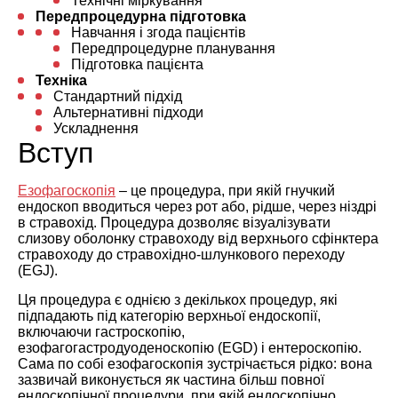
Технічні міркування
Передпроцедурна підготовка
Навчання і згода пацієнтів
Передпроцедурне планування
Підготовка пацієнта
Техніка
Стандартний підхід
Альтернативні підходи
Ускладнення
Вступ
Езофагоскопія
– це процедура, при якій гнучкий
ендоскоп вводиться через рот або, рідше, через ніздрі
в стравохід. Процедура дозволяє візуалізувати
слизову оболонку стравоходу від верхнього сфінктера
стравоходу до стравохідно-шлункового переходу
(EGJ).
Ця процедура є однією з декількох процедур, які
підпадають під категорію верхньої ендоскопії,
включаючи гастроскопію,
езофагогастродуоденоскопію (EGD) і ентероскопію.
Сама по собі езофагоскопія зустрічається рідко: вона
зазвичай виконується як частина більш повної
ендоскопічної процедури, при якій ендоскопічно