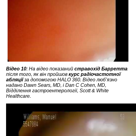
Відео 10
: На відео показаний
стравохід Барретта
після того, як він пройшов
курс радіочастотної
абляції
за допомогою HALO 360. Відео люб’язно
надано Dawn Sears, MD, і Dan C Cohen, MD,
Відділення гастроентерології, Scott & White
Healthcare.