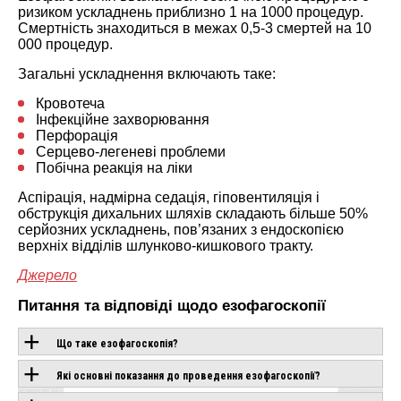
ризиком ускладнень приблизно 1 на 1000 процедур.
Смертність знаходиться в межах 0,5-3 смертей на 10
000 процедур.
Загальні ускладнення включають таке:
Кровотеча
Інфекційне захворювання
Перфорація
Серцево-легеневі проблеми
Побічна реакція на ліки
Аспірація, надмірна седація, гіповентиляція і
обструкція дихальних шляхів складають більше 50%
серйозних ускладнень, пов’язаних з ендоскопією
верхніх відділів шлунково-кишкового тракту.
Джерело
Питання та відповіді щодо езофагоскопії
Що таке езофагоскопія?
Які основні показання до проведення езофагоскопії?