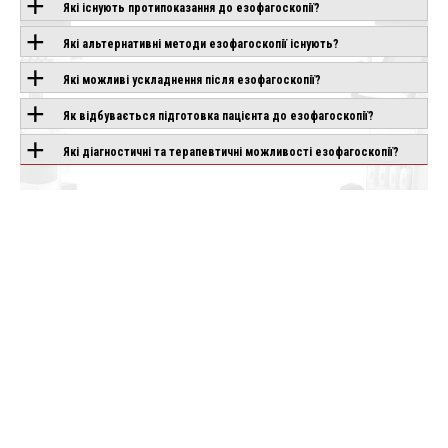
ОБЛАДНАННЯ З
Які існують протипоказання до езофагоскопії?
ЦІЄЮ
Які альтернативні методи езофагоскопії існують?
ТЕХНОЛОГІЄЮ
Які можливі ускладнення після езофагоскопії?
Як відбувається підготовка пацієнта до езофагоскопії?
400 +
OLYMPUS VISERA
ENDOSO ENDOLEAP
Які діагностичні та терапевтичні можливості езофагоскопії?
0
ELITE III OTV-S700
Під замовлення
влення
Під замовлення