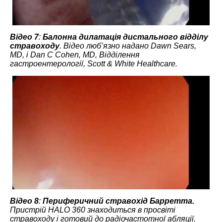
Відео 7
:
Балонна дилатація дистального відділу
стравоходу
. Відео люб’язно надано Dawn Sears,
MD, і Dan C Cohen, MD, Відділення
гастроентерології, Scott & White Healthcare.
Відео 8
:
Периферичний стравохід Барретта.
Пристрій HALO 360 знаходиться в просвіті
стравоходу і готовий до радіочастотної абляції.