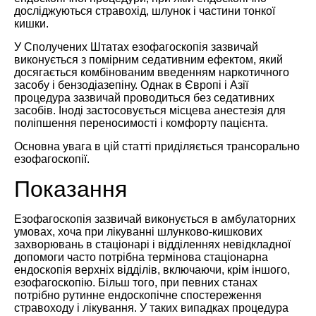
досліджуються стравохід, шлунок і частини тонкої
кишки.
У Сполучених Штатах езофагоскопія зазвичай
виконується з помірним седативним ефектом, який
досягається комбінованим введенням наркотичного
засобу і бензодіазепіну. Однак в Європі і Азії
процедура зазвичай проводиться без седативних
засобів. Іноді застосовується місцева анестезія для
поліпшення переносимості і комфорту пацієнта.
Основна увага в цій статті приділяється трансорально
езофагоскопії.
Показання
Езофагоскопія зазвичай виконується в амбулаторних
умовах, хоча при лікуванні шлунково-кишкових
захворювань в стаціонарі і відділеннях невідкладної
допомоги часто потрібна термінова стаціонарна
ендоскопія верхніх відділів, включаючи, крім іншого,
езофагоскопію. Більш того, при певних станах
потрібно рутинне ендоскопічне спостереження
стравоходу і лікування. У таких випадках процедура