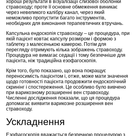
хороші результати в візуалізації слизової оболонки
стравоходу; проте її основне обмеження виникає
через невеликого калібру канал, через який
неможливо пропустити багато інструментів,
необхідних для виконання терапевтичних втручань.
Капсульна ендоскопія стравоходу – це процедура, при
якій пацієнт ковтає капсулу розміром і формою з
таблетку з малесенькою камерою. Потім для
перегляду отримують кілька зображень стравоходу.
Процедура не вимагає седації і тому безпечніше для
пацієнта, ніж традиційна езофагоскопія.
Крім того, було показано, що вона покращує
переносимість пацієнтом і, отже, може мати значення
щодо готовності пацієнта продовжити ендоскопічний
скринінг і спостереження. Це особливо було вивчено
при варикозному розширенні вен стравоходу.
Численні дослідження показали, що ця процедура
допомагає виявити варикозне розширення вен
стравоходу.
Ускладнення
Езофагоскопія вважається безпечною процедурою з