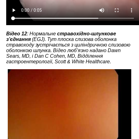
Відео 12
: Нормальне
стравохідно-шлункове
з’єднання
(EGJ). Тут плоска слизова оболонка
стравоходу зустрічається з циліндричною слизовою
оболонкою шлунка. Відео люб’язно надано Dawn
Sears, MD, і Dan C Cohen, MD, Відділення
гастроентерології, Scott & White Healthcare.