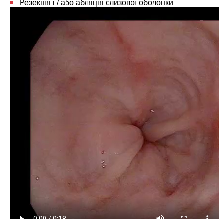
Резекція і / або абляція слизової оболонки