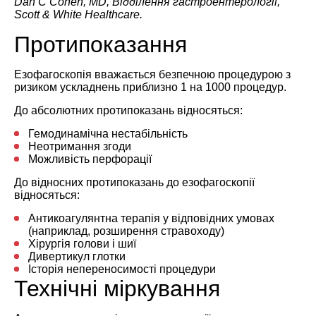
Dan C Cohen, MD, Відділення гастроентерології,
Scott & White Healthcare.
Протипоказання
Езофагоскопія вважається безпечною процедурою з
ризиком ускладнень приблизно 1 на 1000 процедур.
До абсолютних протипоказань відносяться:
Гемодинамічна нестабільність
Неотримання згоди
Можливість перфорації
До відносних протипоказань до езофагоскопії
відносяться:
Антикоагулянтна терапія у відповідних умовах
(наприклад, розширення стравоходу)
Хірургія голови і шиї
Дивертикул глотки
Історія непереносимості процедури
Технічні міркування