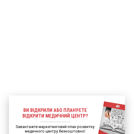
ше
Детальніше
Детальніше
ВИ ВІДКРИЛИ АБО ПЛАНУЄТЕ
ВІДКРИТИ МЕДИЧНИЙ ЦЕНТР?
Завантажте маркетинговий план розвитку
медичного центру безкоштовно!