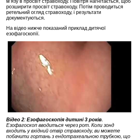
м’язу в просвіт стравоходу. Повітря нагнітається, щоб
розширити просвіт стравоходу. Потім проводиться
ретельний огляд стравоходу, і результати
документуються.
На відео нижче показаний приклад дитячої
езофагоскопії.
Відео 2
:
Езофагоскопія дитині 3 років
.
Езофагоскоп вводиться через рот. Коли зонд
входить у вхідний отвір стравоходу, ви можете
побачити гортань з ендотрахеальною трубкою, що