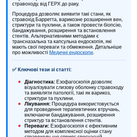
стравоходу, від ГЕРХ до раку.
Процедура дозволяє виявити такі стани, як
стравохід Барретта, варикозне розширення вен,
стриктури та пухлини, а також провести біопсію,
бандажування, розширення та встановлення
стентів. Альтернативними методами є
трансназальна та капсульна ендоскопія, які
мають свої переваги та обмеження. Детальніше
про можливості
Медичні ендоскопи
.
✅ Ключові тези зі статті:
Діагностика:
Езофагоскопія дозволяє
візуалізувати слизову оболонку стравоходу
та виявляти патології, такі як варикоз,
стриктури та пухлини.
Лікування:
Процедура використовується
для проведення терапевтичних втручань,
включаючи бандажування, розширення
стриктур та встановлення стентів.
Переваги:
Езофагоскопія є ефективним
методом для комплексної оцінки стану
стравоходу, що сприяє своєчасній