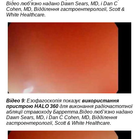
Відео люб’язно надано Dawn Sears, MD, і Dan C
Cohen, MD, Відділення гастроентерології, Scott &
White Healthcare.
Відео 9
: Езофагоскопія показує
використання
пристрою HALO 360
для виконання радіочастотної
абляції стравоходу Барретта.Відео люб’язно надано
Dawn Sears, MD, і Dan C Cohen, MD, Відділення
гастроентерології, Scott & White Healthcare.