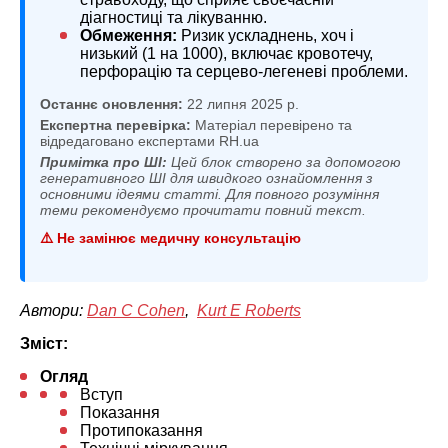
діагностиці та лікуванню.
Обмеження:
Ризик ускладнень, хоч і
низький (1 на 1000), включає кровотечу,
перфорацію та серцево-легеневі проблеми.
Останнє оновлення:
22 липня 2025 р.
Експертна перевірка:
Матеріал перевірено та
відредаговано експертами RH.ua
Примітка про ШІ:
Цей блок створено за допомогою
генеративного ШІ для швидкого ознайомлення з
основними ідеями статті. Для повного розуміння
теми рекомендуємо прочитати повний текст.
⚠️ Не замінює медичну консультацію
Автори:
Dan C Cohen
,
Kurt E Roberts
Зміст:
Огляд
Вступ
Показання
Протипоказання