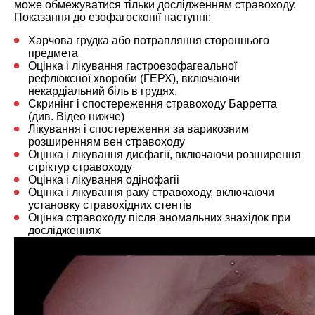
може обмежуватися тільки дослідженням стравоходу.
Показання до езофагоскопії наступні:
Харчова грудка або потрапляння стороннього
предмета
Оцінка і лікування гастроезофагеальної
рефлюксної хвороби (ГЕРХ), включаючи
некардіальний біль в грудях.
Скринінг і спостереження стравоходу Барретта
(див. Відео нижче)
Лікування і спостереження за варикозним
розширенням вен стравоходу
Оцінка і лікування дисфагії, включаючи розширення
стріктур стравоходу
Оцінка і лікування одінофагіі
Оцінка і лікування раку стравоходу, включаючи
установку стравохідних стентів
Оцінка стравоходу після аномальних знахідок при
дослідженнях