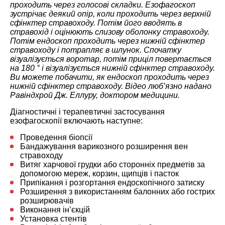
проходить через голосові складки. Езофагоскоп
зустрічає деякий опір, коли проходить через верхній
сфінктер стравоходу. Потім його вводять в
стравохід і оцінюють слизову оболонку стравоходу.
Потім ендоскоп проходить через нижній сфінктер
стравоходу і потрапляє в шлунок. Спочатку
візуалізується воротар, потім приціл повертається
на 180 ° і візуалізується нижній сфінктер стравоходу.
Ви можете побачити, як ендоскоп проходить через
нижній сфінктер стравоходу. Відео люб’язно надано
Равіндхрой Дж. Еллуру, доктором медицини.
Діагностичні і терапевтичні застосування
езофагоскопії включають наступне:
Проведення біопсії
Бандажування варикозного розширення вен
стравоходу
Витяг харчової грудки або сторонніх предметів за
допомогою мереж, корзин, щипців і пасток
Припікання і розгортання ендоскопічного затиску
Розширення з використанням балонних або гострих
розширювачів
Виконання ін’єкцій
Установка стентів