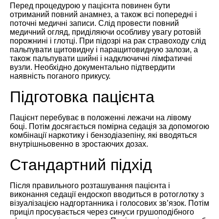
Перед процедурою у пацієнта повинен бути
отриманий повний анамнез, а також всі попередні і
поточні медичні записи. Слід провести повний
медичний огляд, приділяючи особливу увагу ротовій
порожнині і глотці. При підозрі на рак стравоходу слід
пальпувати щитовидну і паращитовидную залози, а
також пальпувати шийні і надключичні лімфатичні
вузли. Необхідно документально підтвердити
наявність поганого прикусу.
Підготовка пацієнта
Пацієнт перебуває в положенні лежачи на лівому
боці. Потім досягається помірна седація за допомогою
комбінації наркотику і бензодіазепіну, які вводяться
внутрішньовенно в зростаючих дозах.
Стандартний підхід
Після правильного розташування пацієнта і
виконання седації ендоскоп вводиться в ротоглотку з
візуалізацією надгортанника і голосових зв’язок. Потім
приціл просувається через синуси грушоподібного