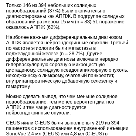
Только 146 из 394 небольших солидных
новообразований (37%) были окончательно
диагностированы как АППЖ. В подгруппе солидных
образований размером 15 мм (n = 83) 51 поражение
оказалось АППЖ (62%).
Наиболее важным дифференциальным диагнозом
АППЖ является нейроэндокринные опухоли. Третьей
по частоте этиологии были метастазы в
поджелудочной железе (n = 28,7%). Другие
дифференциальные диагнозы включали нередко
гиперваскулярную серозную микроцистную
цистаденому, солидную псевдопапиллярную опухоль,
неходжкинскую лимфому, очаговый панкреатит,
внутрипанкреатическую добавочную селезенку и
гамартому.
Можно сделать вывод, что чем меньше солидное
новообразование, тем менее вероятен диагноз
АППЖ и тем чаще диагностируется
нейроэндокринные опухоли.
CEUS и/или C-EUS были выполнены у 219 из 394
пациентов с использованием внутривенной инъекции
SonoVue 2,4 мл (CEUS) или 4,8 мл (C-EUS) в