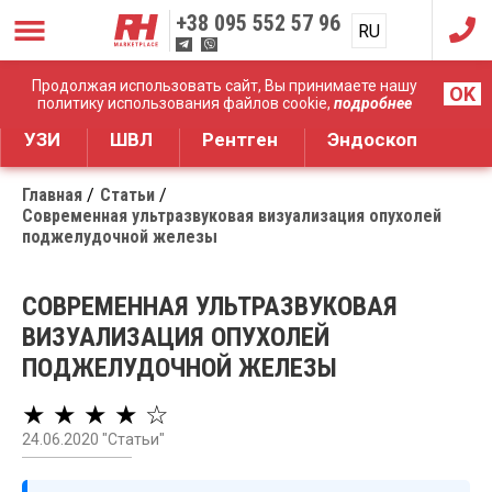
+38
095 552 57 96
RU
UA
Дистрибуция медицинского оборудования
Продолжая использовать сайт, Вы принимаете нашу
OK
политику использования файлов cookie,
подробнее
УЗИ
ШВЛ
Рентген
Эндоскоп
Главная
Статьи
Современная ультразвуковая визуализация опухолей
поджелудочной железы
СОВРЕМЕННАЯ УЛЬТРАЗВУКОВАЯ
ВИЗУАЛИЗАЦИЯ ОПУХОЛЕЙ
ПОДЖЕЛУДОЧНОЙ ЖЕЛЕЗЫ
★ ★ ★ ★ ☆
24.06.2020 "Статьи"