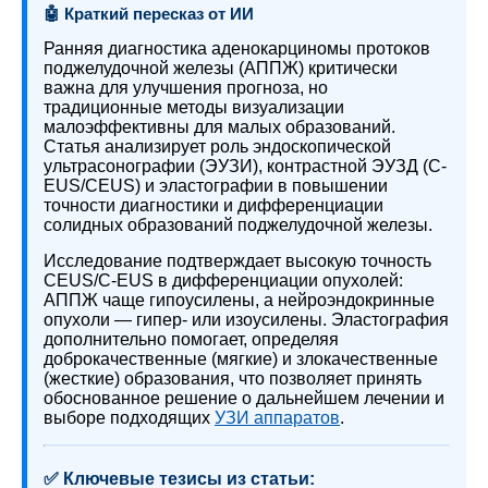
🤖 Краткий пересказ от ИИ
Ранняя диагностика аденокарциномы протоков
поджелудочной железы (АППЖ) критически
важна для улучшения прогноза, но
традиционные методы визуализации
малоэффективны для малых образований.
Статья анализирует роль эндоскопической
ультрасонографии (ЭУЗИ), контрастной ЭУЗД (C-
EUS/CEUS) и эластографии в повышении
точности диагностики и дифференциации
солидных образований поджелудочной железы.
Исследование подтверждает высокую точность
CEUS/C-EUS в дифференциации опухолей:
АППЖ чаще гипоусилены, а нейроэндокринные
опухоли — гипер- или изоусилены. Эластография
дополнительно помогает, определяя
доброкачественные (мягкие) и злокачественные
(жесткие) образования, что позволяет принять
обоснованное решение о дальнейшем лечении и
выборе подходящих
УЗИ аппаратов
.
✅ Ключевые тезисы из статьи: