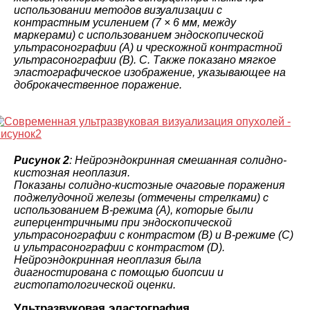
использовании методов визуализации с
контрастным усилением (7 × 6 мм, между
маркерами) с использованием эндоскопической
ультрасонографии (A) и чрескожной контрастной
ультрасонографии (B). C. Также показано мягкое
эластографическое изображение, указывающее на
доброкачественное поражение.
Рисунок 2
: Нейроэндокринная смешанная солидно-
кистозная неоплазия.
Показаны солидно-кистозные очаговые поражения
поджелудочной железы (отмечены стрелками) с
использованием B-режима (A), которые были
гиперцентричными при эндоскопической
ультрасонографии с контрастом (B) и B-режиме (C)
и ультрасонографии с контрастом (D).
Нейроэндокринная неоплазия была
диагностирована с помощью биопсии и
гистопатологической оценки.
Ультразвуковая эластография