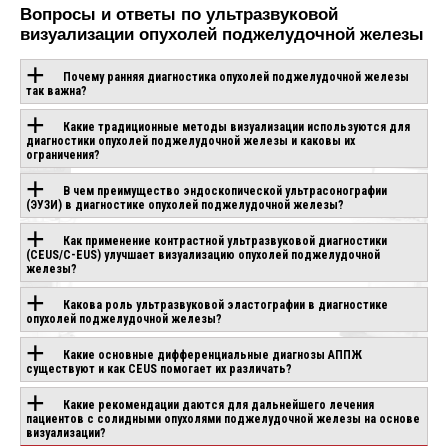
Вопросы и ответы по ультразвуковой
визуализации опухолей поджелудочной железы
Почему ранняя диагностика опухолей поджелудочной железы
так важна?
Какие традиционные методы визуализации используются для
ОБОРУДОВАНИЕ С
диагностики опухолей поджелудочной железы и каковы их
ограничения?
ЭТОЙ
В чем преимущество эндоскопической ультрасонографии
(ЭУЗИ) в диагностике опухолей поджелудочной железы?
ТЕХНОЛОГИЕЙ
Как применение контрастной ультразвуковой диагностики
(CEUS/C-EUS) улучшает визуализацию опухолей поджелудочной
железы?
CANON APLIO
CHISON SONOGO
IO AIR
BEYOND
EBIT 90
Какова роль ультразвуковой эластографии в диагностике
аказ
опухолей поджелудочной железы?
Под заказ
Под заказ
Какие основные дифференциальные диагнозы АППЖ
существуют и как CEUS помогает их различать?
Какие рекомендации даются для дальнейшего лечения
пациентов с солидными опухолями поджелудочной железы на основе
визуализации?