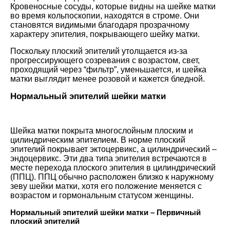
Кровеносные сосуды, которые видны на шейке матки
во время кольпоскопии, находятся в строме. Они
становятся видимыми благодаря прозрачному
характеру эпителия, покрывающего шейку матки.
Поскольку плоский эпителий утолщается из-за
прогрессирующего созревания с возрастом, свет,
проходящий через “фильтр”, уменьшается, и шейка
матки выглядит менее розовой и кажется бледной.
Нормальный эпителий шейки матки
Шейка матки покрыта многослойным плоским и
цилиндрическим эпителием. В норме плоский
эпителий покрывает эктоцервикс, а цилиндрический –
эндоцервикс. Эти два типа эпителия встречаются в
месте перехода плоского эпителия в цилиндрический
(ППЦ). ППЦ обычно расположен близко к наружному
зеву шейки матки, хотя его положение меняется с
возрастом и гормональным статусом женщины.
Нормальный эпителий шейки матки – Первичный
плоский эпителий