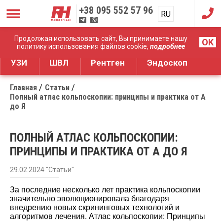
+38
095 552 57 96
RU
UA
Дистрибуция медицинского оборудования
Продолжая использовать сайт, Вы принимаете нашу
OK
политику использования файлов cookie,
подробнее
УЗИ
ШВЛ
Рентген
Эндоскоп
Главная
Статьи
Полный атлас кольпоскопии: принципы и практика от А
до Я
ПОЛНЫЙ АТЛАС КОЛЬПОСКОПИИ:
ПРИНЦИПЫ И ПРАКТИКА ОТ А ДО Я
29.02.2024 "Статьи"
За последние несколько лет практика кольпоскопии
значительно эволюционировала благодаря
внедрению новых скрининговых технологий и
алгоритмов лечения. Атлас кольпоскопии: Принципы