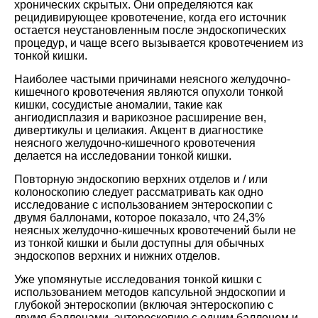
хронических скрытых. Они определяются как
рецидивирующее кровотечение, когда его источник
остается неустановленным после эндоскопических
процедур, и чаще всего вызывается кровотечением из
тонкой кишки.
Наиболее частыми причинами неясного желудочно-
кишечного кровотечения являются опухоли тонкой
кишки, сосудистые аномалии, такие как
ангиодисплазия и варикозное расширение вен,
дивертикулы и целиакия. Акцент в диагностике
неясного желудочно-кишечного кровотечения
делается на исследовании тонкой кишки.
Повторную эндоскопию верхних отделов и / или
колоноскопию следует рассматривать как одно
исследование с использованием энтероскопии с
двумя баллонами, которое показало, что 24,3%
неясных желудочно-кишечных кровотечений были не
из тонкой кишки и были доступны для обычных
эндоскопов верхних и нижних отделов.
Уже упомянутые исследования тонкой кишки с
использованием методов капсульной эндоскопии и
глубокой энтероскопии (включая энтероскопию с
двумя баллонами, энтероскопию с одним баллоном и