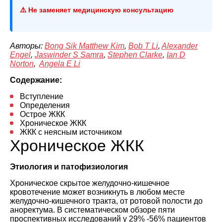
⚠️ Не заменяет медицинскую консультацию
Авторы:
Bong Sik Matthew Kim
,
Bob T Li
,
Alexander
Engel
,
Jaswinder S Samra
,
Stephen Clarke
,
Ian D
Norton
,
Angela E Li
Содержание:
Вступление
Определения
Острое ЖКК
Хроническое ЖКК
ЖКК с неясным источником
Хроническое ЖКК
Этиология и патофизиология
Хроническое скрытое желудочно-кишечное
кровотечение может возникнуть в любом месте
желудочно-кишечного тракта, от ротовой полости до
аноректума. В систематическом обзоре пяти
проспективных исследований у 29% -56% пациентов