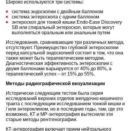
Широко используются три системы:
система эндоскопии с двойным баллоном
система энтероскопа с одним баллоном
энтероскоп для тонкой кишки Endo-Ease Discovery
SB или спиральный энтероскоп, которые могут
выполняться оральным или анальным путем
Исследования, сравнивающие три различных метода,
отсутствуют. Преимущество глубокой энтероскопии
перед капсульной эндоскопией состоит в том, что она
также может быть терапевтическим методом.
Диагностическая эффективность энтероскопии с
двумя баллонами варьируется от 40% до 80%, а
терапевтический успех – от 15% до 55%.
Методы радиографической визуализации
Исторически следующим тестом была серия
исследований верхних отделов желудочно-кишечного
тракта с последующим исследованием тонкой кишки и
/ или энтероклином, но в последние годы, там, где это
возможно, КТ и МР-энтерография вытеснили эти
старые методы рентгенографии.
КТ-энтерография включает прием нейтрального