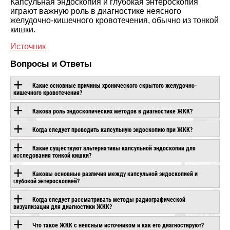
Капсульная эндоскопия и глубокая энтероскопия
играют важную роль в диагностике неясного
желудочно-кишечного кровотечения, обычно из тонкой
кишки.
Источник
Вопросы и Ответы
Какие основные причины хронического скрытого желудочно-
кишечного кровотечения?
Какова роль эндоскопических методов в диагностике ЖКК?
Когда следует проводить капсульную эндоскопию при ЖКК?
Какие существуют альтернативы капсульной эндоскопии для
исследования тонкой кишки?
Каковы основные различия между капсульной эндоскопией и
глубокой энтероскопией?
Когда следует рассматривать методы радиографической
визуализации для диагностики ЖКК?
Что такое ЖКК с неясным источником и как его диагностируют?