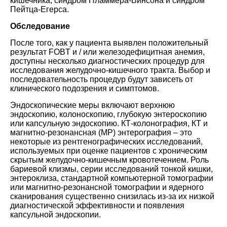
кишечника, синдром Пламмера-Винсона и синдром
Пейтца-Егерса.
Обследование
После того, как у пациента выявлен положительный
результат FOBT и / или железодефицитная анемия,
доступны несколько диагностических процедур для
исследования желудочно-кишечного тракта. Выбор и
последовательность процедур будут зависеть от
клинического подозрения и симптомов.
Эндоскопические меры включают верхнюю
эндоскопию, колоноскопию, глубокую энтероскопию
или капсульную эндоскопию. КТ-колонография, КТ и
магнитно-резонансная (МР) энтерография – это
некоторые из рентгенографических исследований,
используемых при оценке пациентов с хроническим
скрытым желудочно-кишечным кровотечением. Роль
бариевой клизмы, серии исследований тонкой кишки,
энтероклиза, стандартной компьютерной томографии
или магнитно-резонансной томографии и ядерного
сканирования существенно снизилась из-за их низкой
диагностической эффективности и появления
капсульной эндоскопии.