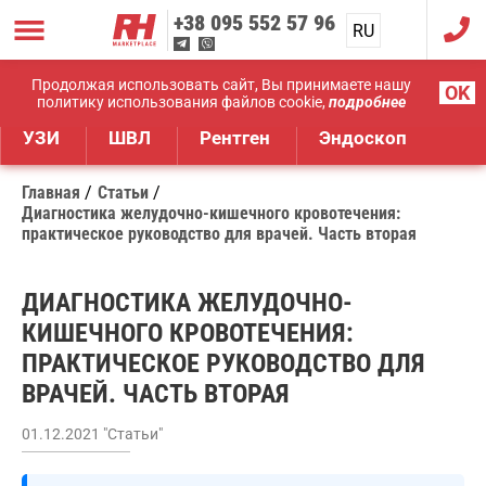
+38
095 552 57 96
RU
UA
Дистрибуция медицинского оборудования
Продолжая использовать сайт, Вы принимаете нашу
OK
политику использования файлов cookie,
подробнее
УЗИ
ШВЛ
Рентген
Эндоскоп
Главная
Статьи
Диагностика желудочно-кишечного кровотечения:
практическое руководство для врачей. Часть вторая
ДИАГНОСТИКА ЖЕЛУДОЧНО-
КИШЕЧНОГО КРОВОТЕЧЕНИЯ:
ПРАКТИЧЕСКОЕ РУКОВОДСТВО ДЛЯ
ВРАЧЕЙ. ЧАСТЬ ВТОРАЯ
01.12.2021 "Статьи"