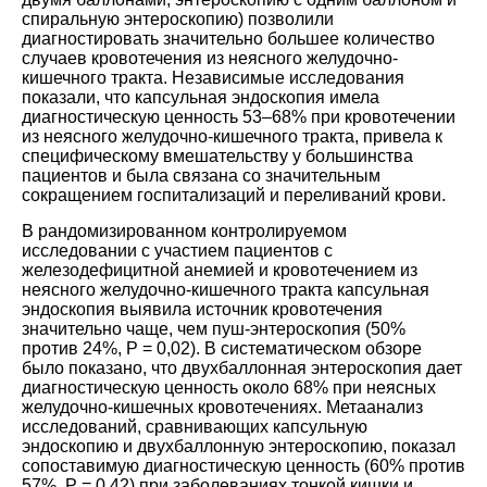
спиральную энтероскопию) позволили
диагностировать значительно большее количество
случаев кровотечения из неясного желудочно-
кишечного тракта. Независимые исследования
показали, что капсульная эндоскопия имела
диагностическую ценность 53–68% при кровотечении
из неясного желудочно-кишечного тракта, привела к
специфическому вмешательству у большинства
пациентов и была связана со значительным
сокращением госпитализаций и переливаний крови.
В рандомизированном контролируемом
исследовании с участием пациентов с
железодефицитной анемией и кровотечением из
неясного желудочно-кишечного тракта капсульная
эндоскопия выявила источник кровотечения
значительно чаще, чем пуш-энтероскопия (50%
против 24%, P = 0,02). В систематическом обзоре
было показано, что двухбаллонная энтероскопия дает
диагностическую ценность около 68% при неясных
желудочно-кишечных кровотечениях. Метаанализ
исследований, сравнивающих капсульную
эндоскопию и двухбаллонную энтероскопию, показал
сопоставимую диагностическую ценность (60% против
57%, P = 0,42) при заболеваниях тонкой кишки и