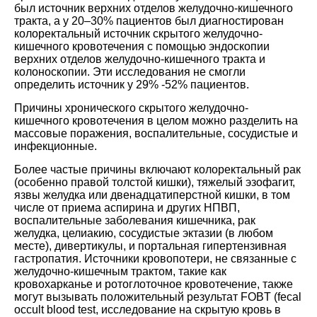
был источник верхних отделов желудочно-кишечного
тракта, а у 20–30% пациентов был диагностирован
колоректальный источник скрытого желудочно-
кишечного кровотечения с помощью эндоскопии
верхних отделов желудочно-кишечного тракта и
колоноскопии. Эти исследования не смогли
определить источник у 29% -52% пациентов.
Причины хронического скрытого желудочно-
кишечного кровотечения в целом можно разделить на
массовые поражения, воспалительные, сосудистые и
инфекционные.
Более частые причины включают колоректальный рак
(особенно правой толстой кишки), тяжелый эзофагит,
язвы желудка или двенадцатиперстной кишки, в том
числе от приема аспирина и других НПВП,
воспалительные заболевания кишечника, рак
желудка, целиакию, сосудистые эктазии (в любом
месте), дивертикулы, и портальная гипертензивная
гастропатия. Источники кровопотери, не связанные с
желудочно-кишечным трактом, такие как
кровохарканье и ротоглоточное кровотечение, также
могут вызывать положительный результат FOBT (fecal
occult blood test, исследование на скрытую кровь в