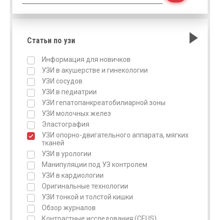
Статьи по узи
Информация для новичков
УЗИ в акушерстве и гинекологии
УЗИ сосудов
УЗИ в педиатрии
УЗИ гепатопанкреатобилиарной зоны
УЗИ молочных желез
Эластография
УЗИ опорно-двигательного аппарата, мягких
тканей
УЗИ в урологии
Манипуляции под УЗ контролем
УЗИ в кардиологии
Оригинальные технологии
УЗИ тонкой и толстой кишки
Обзор журналов
Контрастные исследования (CEUS)