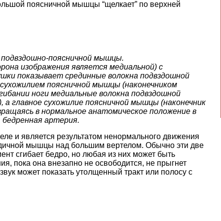
ольшой поясничной мышцы “щелкает” по верхней
й подвздошно-поясничной мышцы.
орона изображения является медиальной) с
ушки показывает срединные волокна подвздошной
 сухожилием поясничной мышцы (наконечником
азгибании ноги медиальные волокна подвздошной
, а главное сухожилие поясничной мышцы (наконечник
звращаясь в нормальное анатомическое положение в
, бедренная артерия.
еле и является результатом ненормального движения
дичной мышцы над большим вертелом. Обычно эти две
иент сгибает бедро, но любая из них может быть
я, пока она внезапно не освободится, не прыгнет
азвук может показать утолщенный тракт или полосу с