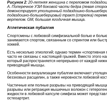
Рисунок 2
: 20-летняя женщина с переломом подвздо
А. Поперечное УЗИ боковой части бедра (левая сторо
демонстрирует утолщенный подвздошно-большеберцов
подвздошно-большеберцовый тракт (стрелка) перем
вертелом. GM, большая ягодичная мышца.
Атлетическая пубалгия
Спортсмены с лобковой симфизиальной болью и болью 
занимаются спортом, связанным со спринтом или быс
хоккей.
Есть несколько этиологий; однако термин «спортивна
часто не связаны с настоящей грыжей. Вместо этого н
который распространяется непрерывно от каждой ниж
приводящей мышцы.
Особенности визуализации пубалгии включают утолщен
безэховых расщелин, а также неровности лобковой кости
Частичные или полные разрывы на приводящей мышце
разрывы или ретракция мышечных волокон с гетерогенн
жидкости в лобковой капсуле симфиза может представл
остеоартрит.