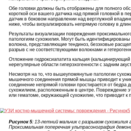
Обе головки должны быть отображены для полного обс
короткой оси вашего датчика над прямой головкой в ​​
датчик в боковом направлении над вертлужной впадино
ниже, чтобы визуализировать непрямую головку в длин
Результаты визуализации повреждения проксимальног
патологиям сухожилия. Могут быть идентифицированы
волокна, представляющие тендиноз, безэховые расщел
разрыв с не соответствующими волокнами и гетероген
Отложение гидроксиапатита кальция (кальцинирующий 
нерегулярные области гиперэхогенности с задним акус
Несмотря на то, что вышеупомянутые патологии сухожи
мышечного соединения прямой мышцы приводит к уни
соединение непрямой головки простирается от бедра до
сухожилием, расположенным в центре. Повреждение эт
или гематоме, окружающей сухожилие, что приводит к п
Рисунок 5
: 13-летний мальчик с разрывом сухожилия
Проксимальная поперечная ультрасонография демонс