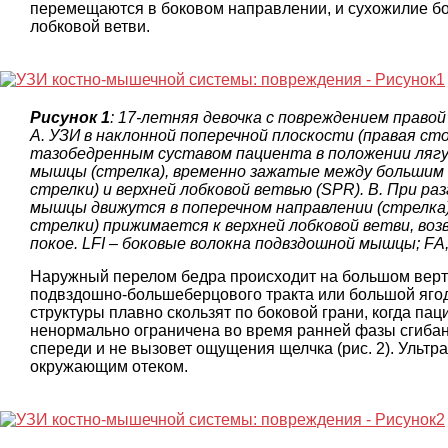
перемещаются в боковом направлении, и сухожилие б
лобковой ветви.
Рисунок 1
: 17-летняя девочка с повреждением право
А. УЗИ в наклонной поперечной плоскости (правая ст
тазобедренным суставом пациента в положении ляг
мышцы (стрелка), временно зажатые между большим
стрелки) и верхней лобковой ветвью (SPR). B. При р
мышцы движутся в поперечном направлении (стрелка)
стрелки) прижимается к верхней лобковой ветви, во
покое. LFI – боковые волокна подвздошной мышцы; FА
Наружный перелом бедра происходит на большом верт
подвздошно-большеберцового тракта или большой яго
структуры плавно скользят по боковой грани, когда пац
ненормально ограничена во время ранней фазы сгибани
спереди и не вызовет ощущения щелчка (рис. 2). Ультр
окружающим отеком.