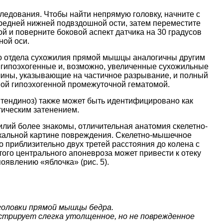
ледования. Чтобы найти непрямую головку, начните с
передней нижней подвздошной ости, затем переместите
й и поверните боковой аспект датчика на 30 градусов
ной оси.
о отдела сухожилия прямой мышцы аналогичны другим
 гипоэхогенные и, возможно, увеличенные сухожильные
ины, указывающие на частичное разрывание, и полный
ной гипоэхогенной промежуточной гематомой.
тендиноз) также может быть идентифицировано как
тическим затенением.
лий более знакомы, отличительная анатомия скелетно-
кальной картине повреждения. Скелетно-мышечное
 приблизительно двух третей расстояния до колена с
ого центрального апоневроза может привести к отеку
оявлению «яблочка» (рис. 5).
 головки прямой мышцы бедра.
трирует слегка утолщенное, но не поврежденное