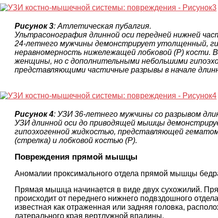
Рисунок 3
: Атлетическая пубалгия.
Ультрасонография длинной оси передней нижней час
24-летнего мужчины демонстрирует утолщенный, гип
неравномерность нижележащей лобковой (P) кости. 
женщины, но с дополнительными небольшими гипоэхо
представляющими частичные разрывы в начале длин
Рисунок 4
: УЗИ 36-летнего мужчины со разрывом дл
УЗИ длинной оси до приводящей мышцы демонстрируе
гипоэхогенной жидкостью, представляющей гематом
(стрелка) и лобковой костью (P).
Повреждения прямой мышцы
Аномалии проксимального отдела прямой мышцы бедра
Прямая мышца начинается в виде двух сухожилий. Прям
происходит от переднего нижнего подвздошного отдела 
известная как отраженная или задняя головка, располо
латерального края вертлужной впадины.