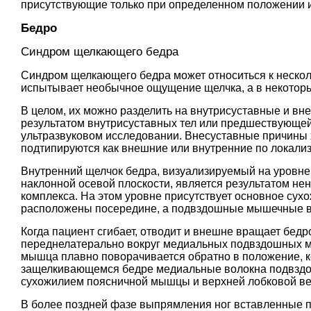
присутствующие только при определенном положении и
Бедро
Синдром щелкающего бедра
Синдром щелкающего бедра может относиться к нескол
испытывает необычное ощущение щелчка, а в некоторы
В целом, их можно разделить на внутрисуставные и вн
результатом внутрисуставных тел или предшествующей
ультразвуковом исследовании. Внесуставные причины
подтипируются как внешние или внутренние по локали
Внутренний щелчок бедра, визуализируемый на уровне
наклонной осевой плоскости, является результатом н
комплекса. На этом уровне присутствует основное су
расположены посередине, а подвздошные мышечные во
Когда пациент сгибает, отводит и внешне вращает бе
переднелатерально вокруг медиальных подвздошных м
мышца плавно поворачивается обратно в положение, ко
защелкивающемся бедре медиальные волокна подвзд
сухожилием поясничной мышцы и верхней лобковой вет
В более поздней фазе выпрямления ног вставленные