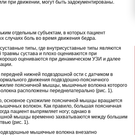
ли при движении, могут быть задокументированы.
ьким отдельным субъектам, в которых пациент
х случаях боль во время движения бедра.
есуставные типы, где внутрисуставные типы являются
 травмы сустава и плохо оцениваются при
 хорошо оцениваются при динамическом УЗИ и далее
зации.
 передней нижней подвздошной ости с датчиком в
енормального движения подвздошно-поясничного
хожилие поясничной мышцы, мышечные волокна которого
локна расположены переднелатерально (рис. 1).
дро, основное сухожилие поясничной мышцы вращается
ышечных волокон. Как правило, большая поясничная
гда пациент выпрямляет ногу; однако в
ошной мышцы временно захватываются между большим
вью (рис. 1).
 подвздошные мышечные волокна внезапно