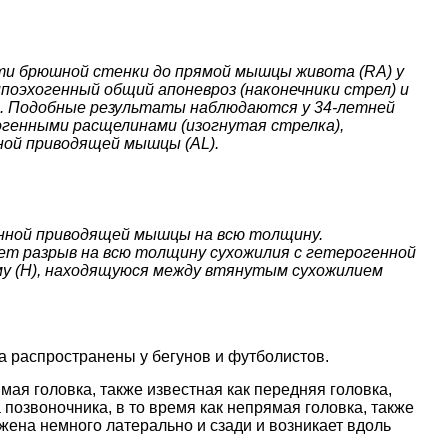
ти брюшной стенки до прямой мышцы живота (RA) у
оэхогенный общий апоневроз (наконечники стрел) и
B. Подобные результаты наблюдаются у 34-летней
генными расщелинами (изогнутая стрелка),
ной приводящей мышцы (AL).
инной приводящей мышцы на всю толщину.
т разрыв на всю толщину сухожилия с гетерогенной
у (H), находящуюся между втянутым сухожилием
 распространены у бегунов и футболистов.
ая головка, также известная как передняя головка,
позвоночника, в то время как непрямая головка, также
жена немного латерально и сзади и возникает вдоль