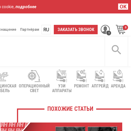
OK
 cookie,
подробнее
RU
UA
ЗАКАЗАТЬ ЗВОНОК
снащение
Партнёрам
ЦИНСКАЯ
ОПЕРАЦИОННЫЙ
УЗИ
РЕМОНТ
АПГРЕЙД
АРЕНДА
БЕЛЬ
СВЕТ
АППАРАТЫ
ПОХОЖИЕ СТАТЬИ