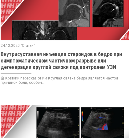
24.12.2020 "Статьи"
Внутрисуставная инъекция стероидов в бедро при
симптоматическом частичном разрыве или
дегенерации круглой связки под контролем УЗИ
🤖 Краткий пересказ от ИИ Круглая связка бедра является частой
причиной боли, особен...