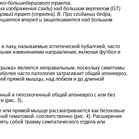
шно-большеберцового тракта.
на изображения сзади) над большим вертелом (GT)
ый тракт (стрелка). B. При сгибании бедра,
ещается вперед и защелкивается над большим
в паху, называемые атлетической пубалгией, часто
трыми изменениями направления, включая футбол и
я грыжа» является неправильным, поскольку симптомы
аиболее часто патология затрагивает общий апоневроз,
ней прямой мышцы, над лобком и до длинной
ный и гипоэхогенный общий апоневроз с или без
 (рис. 3).
 или прямой мышце рассматриваются как безэховые
ой гематомой, соответственно (рис. 4). Расширение
ять собой травму симпатического отдела или