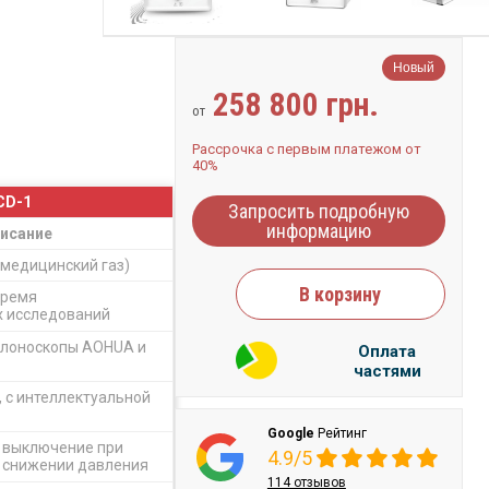
Новый
258 800 грн.
от
Рассрочка с первым платежом от
40%
CD-1
Запросить подробную
информацию
исание
 медицинский газ)
В корзину
время
х исследований
олоноскопы AOHUA и
Оплата
частями
 с интеллектуальной
Google
Рейтинг
 выключение при
4.9/5
 снижении давления
114 отзывов