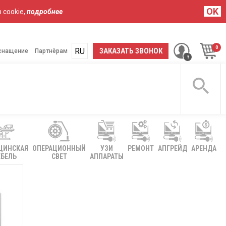
OK
 cookie,
подробнее
RU
UA
ЗАКАЗАТЬ ЗВОНОК
снащение
Партнёрам
ЦИНСКАЯ
ОПЕРАЦИОННЫЙ
УЗИ
РЕМОНТ
АПГРЕЙД
АРЕНДА
БЕЛЬ
СВЕТ
АППАРАТЫ