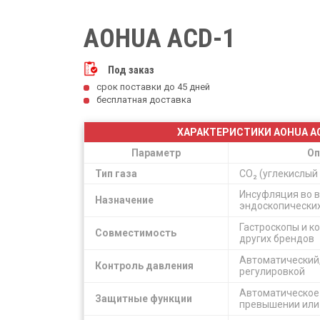
AOHUA ACD-1
Под заказ
срок поставки до 45 дней
бесплатная доставка
ХАРАКТЕРИСТИКИ AOHUA A
Параметр
Оп
Тип газа
CO₂ (углекислый
Инсуфляция во 
Назначение
эндоскопически
Гастроскопы и к
Совместимость
других брендов
Автоматический,
Контроль давления
регулировкой
Автоматическое
Защитные функции
превышении или