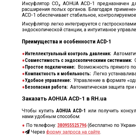
Инсуфлятор CO₂ AOHUA ACD-1 предназначен дл
расширения полых органов. Благодаря применен
ACD-1 обеспечивает стабильное, контролируемое 
Инсуфлятор легко интегрируется с гастроскопа
эндоскопической станции, а интуитивное управл
Преимущества и особенности ACD-1
Интеллектуальный контроль давления:
Автоматич
Совместимость с эндоскопическими системами:
С
Простое подключение:
Возможность прямого по
Компактность и мобильность:
Легко устанавлива
Удобное управление:
Управление в формате «од
Безопасная работа:
Автоматическая защита при
Заказать AOHUA ACD-1 в RH.ua
Чтобы купить
AOHUA ACD-1
или получить консу
нами удобным способом:
По телефону:
380955525796
(бесплатно по Украин
Через
форму запроса на сайте
.