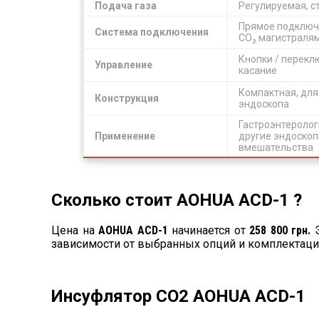
Подача газа
Регулируемая, с
Прямое подключ
Система подключения
CO₂ магистраля
Кнопки / перекл
Управление
касание
Компактная, для
Конструкция
эндоскопа
Гастроэнтеролог
Применение
другие эндоско
вмешательства
Сколько стоит AOHUA ACD-1 ?
Цена на
AOHUA ACD-1
начинается от
258 800 грн.
Э
зависимости от выбранных опций и комплектаци
Инсуфлятор СО2 AOHUA ACD-1