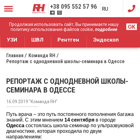
+38
095 552 57 96
RU
UA
Дистрибуция медицинского оборудования
Продолжая использовать сайт, Вы принимаете нашу
OK
политику использования файлов cookie,
подробнее
УЗИ
ШВЛ
Рентген
Эндоскоп
Главная
Команда RH
Репортаж с однодневной школы-семинара в Одессе
РЕПОРТАЖ С ОДНОДНЕВНОЙ ШКОЛЫ-
СЕМИНАРА В ОДЕССЕ
16.09.2019 "Команда RH"
Путь врача – это путь постоянного пополнения багажа
знаний. С этим мнением
14 сентября
в городе
Одесса
состоялась школа-семинар по ультразвуковой
диагностике, которая проходила по двум
направлениям: