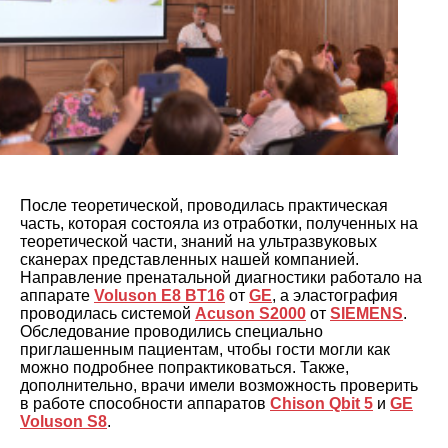
После теоретической, проводилась практическая
часть, которая состояла из отработки, полученных на
теоретической части, знаний на ультразвуковых
сканерах представленных нашей компанией.
Направление пренатальной диагностики работало на
аппарате
Voluson E8 BT16
от
GE
, а эластография
проводилась системой
Acuson S2000
от
SIEMENS
.
Обследование проводились специально
приглашенным пациентам, чтобы гости могли как
можно подробнее попрактиковаться. Также,
дополнительно, врачи имели возможность проверить
в работе способности аппаратов
Chison Qbit 5
и
GE
Voluson S8
.