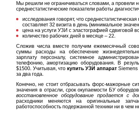
Мы решили не ограничиваться словами, а провели 
среднестатистические показатели работы диагностич
исследования говорят, что среднестатистическая
составляет 32 визита в день (минимальное значени
цена на услуги УЗИ с эластографией сдвиговой в
количество рабочих дней в месяце – 22.
Сложив числа вместе получим ежемесячный сово
суммы расходы на обеспечение жизнедеятельнос
зарплату персоналу, системное администрирован
телефонию, амортизацию оборудования. В резуль
$1500. Учитывая, что
купить УЗИ аппарат
Siemens
за два года.
Конечно, не стоит отбрасывать форс-мажорные си
значения в отрасли, срок окупаемости БУ оборудо
восстановленное оборудование продается с д
расходники меняются на оригинальные запча
работоспособность подержанной техники ни в чем н