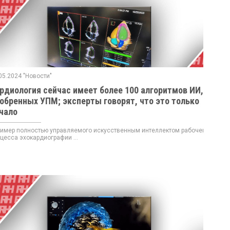
05.2024 "Новости"
рдиология сейчас имеет более 100 алгоритмов ИИ,
обренных УПМ; эксперты говорят, что это только
чало
мер полностью управляемого искусственным интеллектом рабочего
цесса эхокардиографии ...