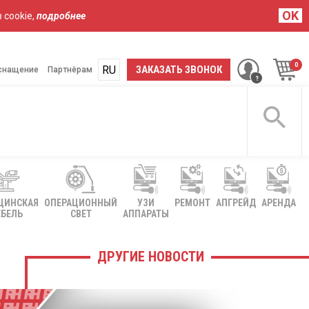
OK
 cookie,
подробнее
RU
UA
ЗАКАЗАТЬ ЗВОНОК
снащение
Партнёрам
ЦИНСКАЯ
ОПЕРАЦИОННЫЙ
УЗИ
РЕМОНТ
АПГРЕЙД
АРЕНДА
БЕЛЬ
СВЕТ
АППАРАТЫ
ДРУГИЕ НОВОСТИ