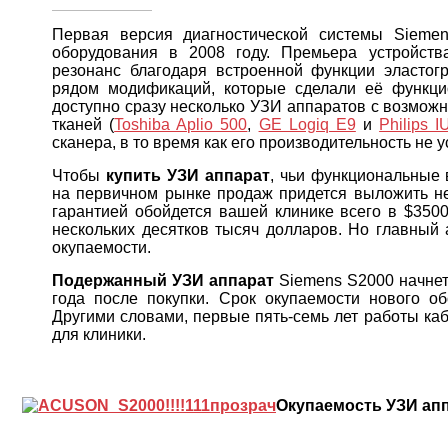
Первая версия диагностической системы Siemen
оборудования в 2008 году. Премьера устройст
резонанс благодаря встроенной функции эластог
рядом модификаций, которые сделали её функци
доступно сразу несколько УЗИ аппаратов с возможн
тканей (
Toshiba Aplio 500
,
GE Logiq E9
и
Philips I
сканера, в то время как его производительность не 
Чтобы
купить УЗИ аппарат
, чьи функциональные
на первичном рынке продаж придется выложить 
гарантией обойдется вашей клинике всего в $3500
нескольких десятков тысяч долларов. Но главный а
окупаемости.
Подержанный УЗИ аппарат
Siemens S2000 начнет
года после покупки. Срок окупаемости нового об
Другими словами, первые пять-семь лет работы каб
для клиники.
Окупаемость УЗИ апп