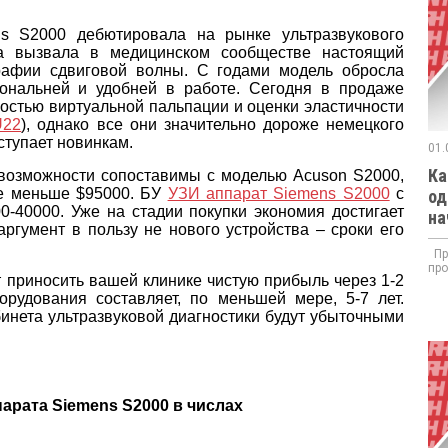
s S2000 дебютировала на рынке ультразвукового
ва вызвала в медицинском сообществе настоящий
рафии сдвиговой волны. С годами модель обросла
ональней и удобней в работе. Сегодня в продаже
остью виртуальной пальпации и оценки эластичности
U22
), однако все они значительно дороже немецкого
уступает новинкам.
01.
Ка
 возможности сопоставимы с моделью Acuson S2000,
не меньше $95000. БУ
УЗИ аппарат Siemens S2000
с
од
0-40000. Уже на стадии покупки экономия достигает
на
ргумент в пользу не нового устройства – сроки его
При
про
 приносить вашей клинике чистую прибыль через 1-2
орудования составляет, по меньшей мере, 5-7 лет.
инета ультразвуковой диагностики будут убыточными
арата Siemens S2000 в числах