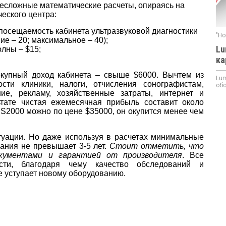
несложные математические расчеты, опираясь на
еского центра:
 посещаемость кабинета ультразвуковой диагностики
"Но
е ­– 20; максимальное – 40);
Lu
олны – $15;
ка
купный доход кабинета – свыше $6000. Вычтем из
Lum
ти клиники, налоги, отчисления сонографистам,
обо
ие, рекламу, хозяйственные затраты, интернет и
тате чистая ежемесячная прибыль составит около
 S2000
можно по цене $35000, он окупится менее чем
туации. Но даже используя в расчетах минимальные
вания не превышает 3-5 лет.
Стоит отметить, что
окументами и гарантией от производителя
. Все
сти, благодаря чему качество обследований и
е уступает новому оборудованию.