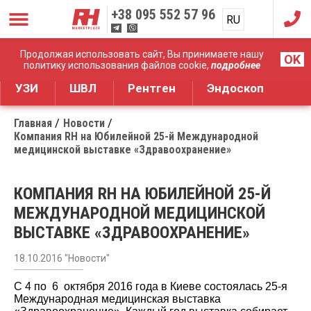
+38
095 552 57 96
RU
UA
Дистрибуция медицинского оборудования
Продолжая использовать сайт, Вы принимаете нашу
OK
политику использования файлов cookie,
подробнее
УЗИ
ШВЛ
Рентген
Эндоскоп
Главная
Новости
Компания RH на Юбилейной 25-й Международной
медицинской выставке «Здравоохранение»
КОМПАНИЯ RH НА ЮБИЛЕЙНОЙ 25-Й
МЕЖДУНАРОДНОЙ МЕДИЦИНСКОЙ
ВЫСТАВКЕ «ЗДРАВООХРАНЕНИЕ»
18.10.2016 "Новости"
С 4 по 6 октября 2016
года в Киеве состоялась 25-я
Международная медицинская выставка