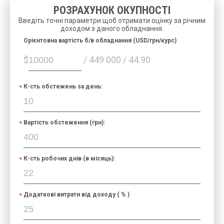
РОЗРАХУНОК ОКУПНОСТІ
Введіть точні параметри щоб отримати оцінку за річним
доходом з даного обладнання.
Орієнтовна вартість б/в обладнання (USD/грн/курс)
$
/ 449 000 / 44.90
К-сть обстежень за день:
Вартість обстеження (грн):
К-сть робочих днів (в місяць):
Додаткові витрати від доходу ( % )