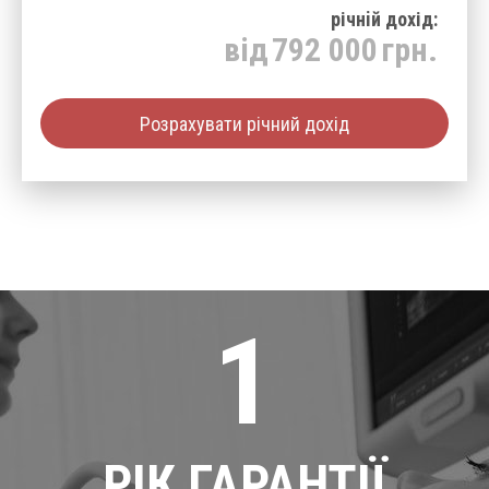
річнiй дохід:
від
792 000
грн.
Розрахувати річний дохід
1
РІК ГАРАНТІЇ