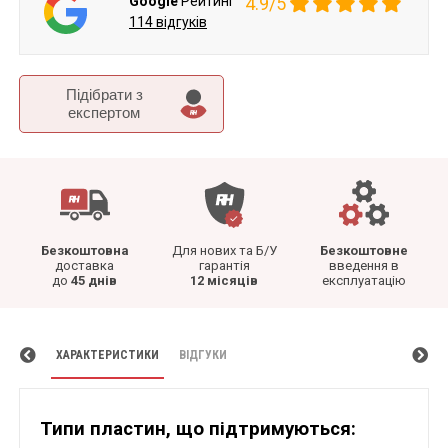
Google
Рейтинг
4.9/5
114 відгуків
Підібрати з
експертом
Безкоштовна
Для нових та Б/У
Безкоштовне
доставка
гарантія
введення в
до
45 днів
12 місяців
експлуатацію
ХАРАКТЕРИСТИКИ
ВІДГУКИ
Типи пластин, що підтримуються: