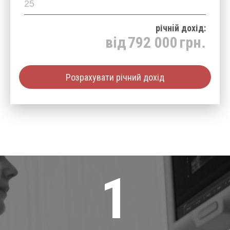
річнiй дохід:
від
792 000
грн.
Розрахувати річний дохід
1