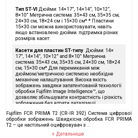
Тип ST-VI
Дюйми: 14×17”, 14×14”, 10×12”,
8×10” Метрична система: 35×43 см, 35×35 см,
24×30 см, 18×24 см і 15×30 см* * Пластини
15×30 см можна використовувати, навіть
якщо встановлено дюйми. підтримка різних
розмірів касет:
Касети для пластин ST-типу
Дюйми: 14×
17”, 14×14”, 10×12” and 8×10” Метрична
система: 35×43 см, 35×35 см, 24×30 см, 18×24
см, 15×30 см* Для перемикання між
дюймом/метричною системою необхідне
механічне налаштування. Висока якість
зображень завдяки запатентованій технології
обробки Fujifilm Image Intelligence™, що
дозволяє збільшувати контрастність і різкість
зображення без втрати деталізації.
Технічні характеристики зчитування:
Fujifilm FCR PRIMA T2 (CR-IR 392) Система цифрової
обробки зображень Швидкісна обробка FCR PRIMA
10 пікселів/мм, 5 пікселів/мм
T2 – це настільний оцифровувач з ...
Розміри та маса:
Детальніше