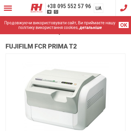
+38
095 552 57 96
UA
RU
Продовжуючи використовувати сайт, Ви приймаєте нашу
OK
політику використання cookies,
детальніше
Головна
Рентгени
Fujifilm FCR PRIMA T2
FUJIFILM FCR PRIMA T2