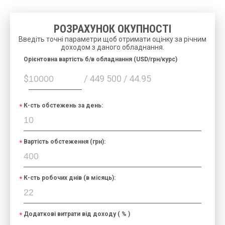
РОЗРАХУНОК ОКУПНОСТІ
Введіть точні параметри щоб отримати оцінку за річним
доходом з даного обладнання.
Орієнтовна вартість б/в обладнання (USD/грн/курс)
$
/ 449 500 / 44.95
К-сть обстежень за день:
Вартість обстеження (грн):
К-сть робочих днів (в місяць):
Додаткові витрати від доходу ( % )