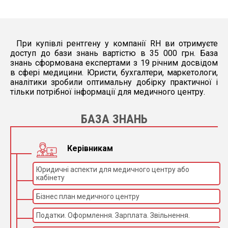
(ШхГхВ): 560х540х392 мм
Маса: 39 кг
Електроживлення:
При купівлі рентгену у компанії RH ви отримуєте
Однофазний 50-60 Гц
доступ до бази знань вартістю в 35 000 грн. База
знань сформована експертами з 19 річним досвідом
Вхідна напруга: 120-240 В, допустимі зміни
в сфері медицини. Юристи, бухгалтери, маркетологи,
напруги: ±10%
аналітики зробили оптимальну добірку практичної і
тільки потрібної інформації для медичного центру.
БАЗА ЗНАНЬ
Керівникам
Юридичні аспекти для медичного центру або
кабінету
Бізнес план медичного центру
Податки. Оформлення. Зарплата. Звільнення.