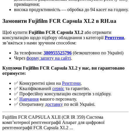
приміщення;
висока продуктивність — обробка до 94 касет на годину.
Замовити Fujifilm FCR Capsula XL2 в RH.ua
Щоб купити
Fujifilm FCR Capsula XL2
або отримати
консультацію щодо підбору обладнання з категорії
Рентгени
,
зв’яжіться з нами зручним способом:
За телефоном:
380955525796
(безкоштовно по Україні)
Через
форму запиту на сайті
.
Купуючи Fujifilm FCR Capsula XL2 у нас, ви гарантовано
отримуєте:
✅ Конкурентні ціни на
Рентгени
.
✅ Кваліфікований
сервіс
та гарантію.
✅ Професійну консультацію експертів з підбору.
✅
Навчання
вашого персоналу.
✅ Оперативну
доставку
по всій Україні.
Fujifilm FCR CAPSULA XLII (CR IR 359) Система
комп’ютерної рентгенографії Апарат для цифрової
рентгенографії FCR Capsula XL2 ...