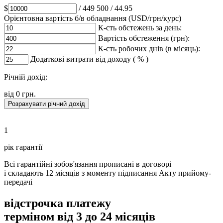
$
/ 449 500 / 44.95
Орієнтовна вартість б/в обладнання (USD/грн/курс)
К-сть обстежень за день:
Вартість обстеження (грн):
К-сть робочих днів (в місяць):
Додаткові витрати від доходу ( % )
Річнiй дохід:
від
0
грн.
Розрахувати річний дохід
1
рік гарантії
Всі гарантійні зобов'язання прописані в договорі
і складають 12 місяців з моменту підписання Акту прийому-
передачі
відстрочка платежу
терміном від 3 до 24 місяців