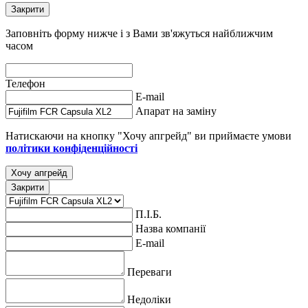
Закрити
Заповніть форму нижче і з Вами зв'яжуться найближчим
часом
Телефон
E-mail
Апарат на заміну
Натискаючи на кнопку "Хочу апгрейд" ви приймаєте умови
політики конфіденційності
Хочу апгрейд
Закрити
П.І.Б.
Назва компанії
E-mail
Переваги
Недоліки