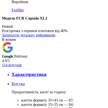
Виробник
Fujifilm
Модель FCR Capsula XL2
Новий
Розстрочка з першим платежем від 40%
Запросити детальну інформацію
В кошик
Google
Рейтинг
4.9/5
114 відгуків
Характеристики
Відгуки
Продуктивність, касет за
годину:
касети формату 35×43
см
— 87;
касети формату 35×35
см
— 94;