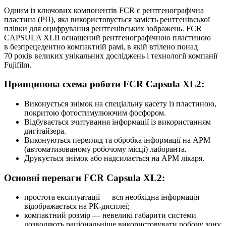
Одним із ключових компонентів FCR є рентгенографічна
пластина (РП), яка використовується замість рентгенівської
плівки для оцифрування рентгенівських зображень. FCR
CAPSULA XLII оснащений рентгенографічною пластиною
в безпрецедентно компактній рамі, в якій втілено понад
70 років великих унікальних досліджень і технології компанії
Fujifilm.
Принципова схема роботи FCR Capsula XL2:
Виконується знімок на спеціальну касету із пластиною,
покритою фотостимулюючим фосфором.
Відбувається зчитування інформації із використанням
дигітайзера.
Виконуються перегляд та обробка інформації на АРМ
(автоматизованому робочому місці) лаборанта.
Друкується знімок або надсилається на АРМ лікаря.
Основні переваги FCR Capsula XL2:
простота експлуатації — вся необхідна інформація
відображається на РК-дисплеї;
компактний розмір — невеликі габарити системи
дозволяють раціональніше використовувати робочу зону