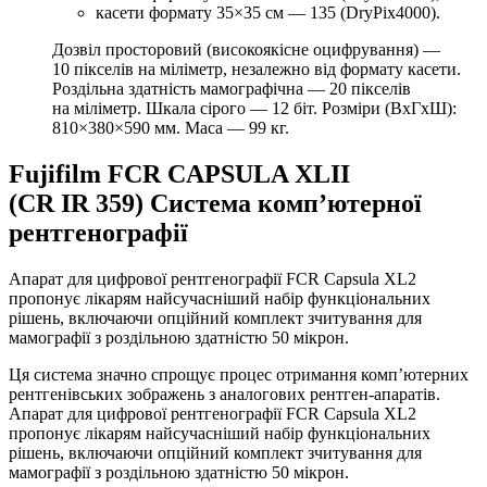
касети формату 35×35
см
— 135 (DryPix4000).
Дозвіл просторовий (високоякісне оцифрування) —
10 пікселів на міліметр, незалежно від формату касети.
Роздільна здатність мамографічна — 20 пікселів
на міліметр. Шкала сірого — 12 біт. Розміри (ВхГхШ):
810×380×590 мм. Маса — 99 кг.
Fujifilm FCR CAPSULA XLII
(CR IR 359) Система комп’ютерної
рентгенографії
Апарат для цифрової рентгенографії FCR Capsula XL2
пропонує лікарям найсучасніший набір функціональних
рішень, включаючи опційний комплект зчитування для
мамографії з роздільною здатністю 50 мікрон.
Ця система значно спрощує процес отримання комп’ютерних
рентгенівських зображень з аналогових рентген-апаратів.
Апарат для цифрової рентгенографії FCR Capsula XL2
пропонує лікарям найсучасніший набір функціональних
рішень, включаючи опційний комплект зчитування для
мамографії з роздільною здатністю 50 мікрон.