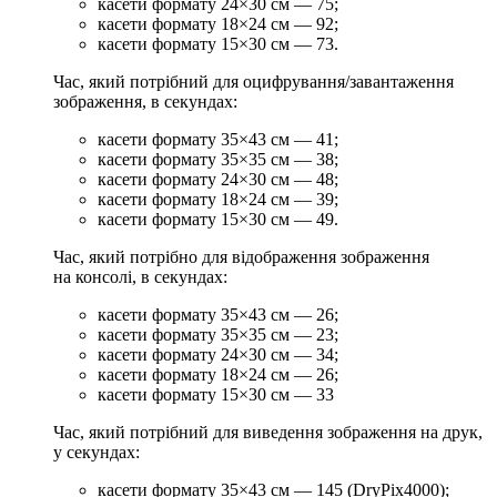
касети формату 24×30
см
— 75;
касети формату 18×24
см
— 92;
касети формату 15×30
см
— 73.
Час, який потрібний для оцифрування/завантаження
зображення, в секундах:
касети формату 35×43
см
— 41;
касети формату 35×35
см
— 38;
касети формату 24×30
см
— 48;
касети формату 18×24
см
— 39;
касети формату 15×30
см
— 49.
Час, який потрібно для відображення зображення
на консолі, в секундах:
касети формату 35×43
см
— 26;
касети формату 35×35
см
— 23;
касети формату 24×30
см
— 34;
касети формату 18×24
см
— 26;
касети формату 15×30
см
— 33
Час, який потрібний для виведення зображення на друк,
у секундах:
касети формату 35×43
см
— 145 (DryPix4000);