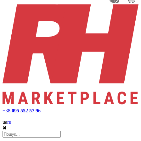
+38
095 552 57 96
ua
ru
✖