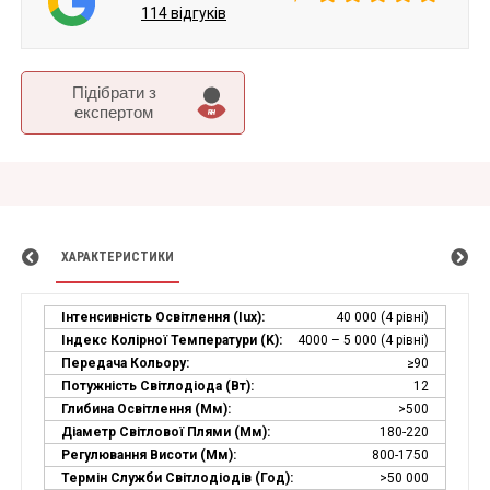
114 відгуків
Підібрати з
експертом
ХАРАКТЕРИСТИКИ
Інтенсивність Освітлення (Iux):
40 000 (4 рівні)
Індекс Колірної Температури (k):
4000 – 5 000 (4 рівні)
Передача Кольору:
≥90
Потужність Світлодіода (Вт):
12
Глибина Освітлення (мм):
>500
Діаметр Світлової Плями (мм):
180-220
Регулювання Висоти (мм):
800-1750
Термін Служби Світлодіодів (год):
>50 000