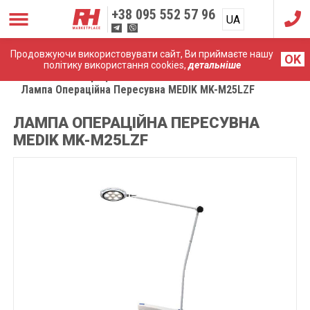
+38
095 552 57 96
UA
RU
Продовжуючи використовувати сайт, Ви приймаєте нашу
OK
політику використання cookies,
детальніше
Головна
Операційне світло
Лампа Операційна Пересувна MEDIK MK-M25LZF
ЛАМПА ОПЕРАЦІЙНА ПЕРЕСУВНА
MEDIK MK-M25LZF