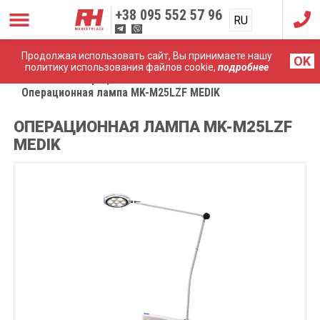
+38
095 552 57 96
RU
UA
Продолжая использовать сайт, Вы принимаете нашу
OK
политику использования файлов cookie,
подробнее
Главная
Операционный свет
Операционная лампа MK-M25LZF MEDIK
ОПЕРАЦИОННАЯ ЛАМПА MK-M25LZF
MEDIK