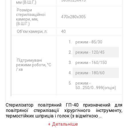
585х525х475
мм (В.Ш.Г.)
Розміри
стерилізаційної
470х280х305
камери, мм,
(В.Ш.Г.)
Об'єм камери, л.
40
режим - 85/30
режим - 120/45
Підтримувані
режим - 160/150
режими роботи, °С
/ хв
режим - 180/60
режим -
50...250/0...999(опція)
Відхилення
температури за
Стерилізатор повітряний ГП-40 призначений для
обсягом
±3
повітряної стерилізації хірургічного інструменту,
стерилізаційної
термостійких шприців і голок (з відміткою ...
камери, °С
Детальніше
Напруга
220