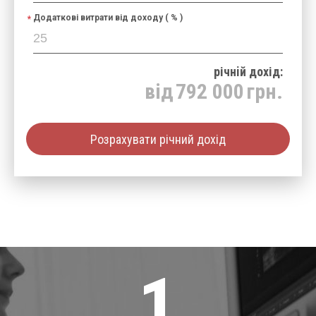
Додаткові витрати від доходу ( % )
річнiй дохід:
від
792 000
грн.
Розрахувати річний дохід
1