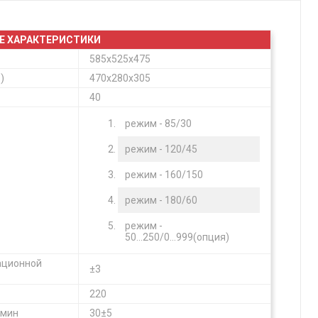
Е ХАРАКТЕРИСТИКИ
585х525х475
)
470х280х305
40
режим - 85/30
режим - 120/45
режим - 160/150
режим - 180/60
режим -
50...250/0...999(опция)
ационной
±3
220
 мин
30±5