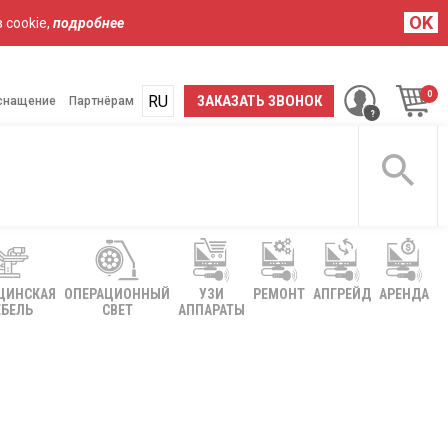
OK
 cookie,
подробнее
RU
UA
ЗАКАЗАТЬ ЗВОНОК
снащение
Партнёрам
ЦИНСКАЯ
ОПЕРАЦИОННЫЙ
УЗИ
РЕМОНТ
АПГРЕЙД
АРЕНДА
БЕЛЬ
СВЕТ
АППАРАТЫ