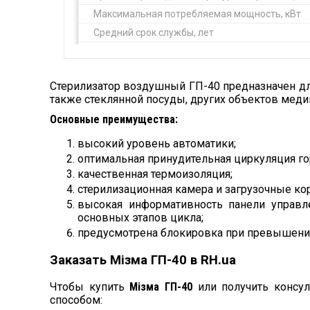
Максимальная потребляемая мощность, кВт
Средний срок службы, лет
Кол-во загрузочных полок, шт
Стерилизатор воздушный ГП-40 предназначен для
также стеклянной посуды, других объектов меди
Основные преимущества:
высокий уровень автоматики;
оптимальная принудительная циркуляция г
качественная термоизоляция;
стерилизационная камера и загрузочные ко
высокая информативность панели управ
основных этапов цикла;
предусмотрена блокировка при превышении
Заказать Мізма ГП-40 в RH.ua
Чтобы купить
Мізма ГП-40
или получить консул
способом: