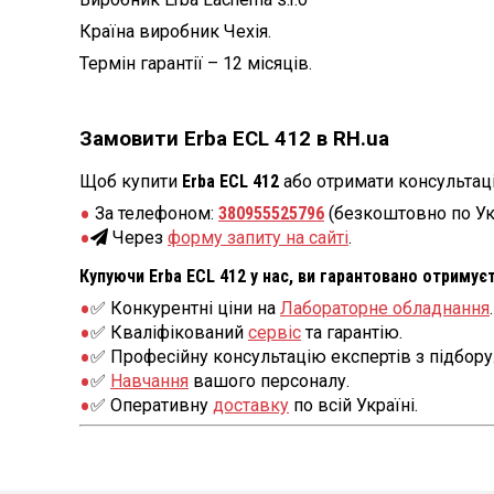
Країна виробник Чехія.
Термін гарантії – 12 місяців.
Замовити Erba ECL 412 в RH.ua
Щоб купити
Erba ECL 412
або отримати консультаці
За телефоном:
380955525796
(безкоштовно по Ук
Через
форму запиту на сайті
.
Купуючи Erba ECL 412 у нас, ви гарантовано отримуєт
✅ Конкурентні ціни на
Лабораторне обладнання
.
✅ Кваліфікований
сервіс
та гарантію.
✅ Професійну консультацію експертів з підбору
✅
Навчання
вашого персоналу.
✅ Оперативну
доставку
по всій Україні.