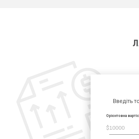
Л
Введіть т
Орієнтовна варті
$