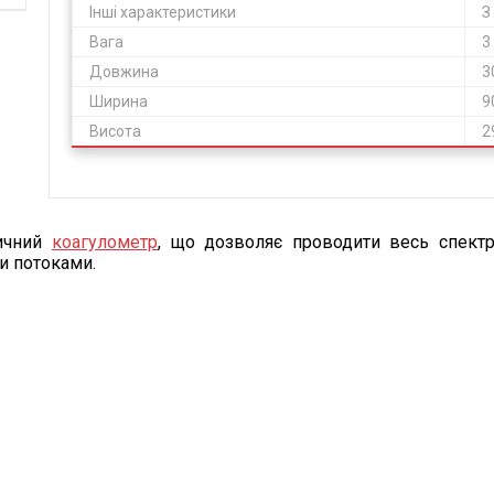
Інші характеристики
З
Вага
3
Довжина
3
Ширина
9
Висота
2
тичний
коагулометр
, що дозволяє проводити весь спектр
и потоками.