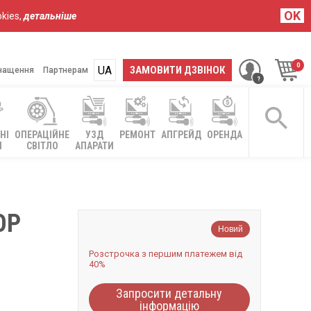
OK
kies,
детальніше
UA
RU
ЗАМОВИТИ ДЗВІНОК
нащення
Партнерам
НІ
ОПЕРАЦІЙНЕ
УЗД
РЕМОНТ
АПГРЕЙД
ОРЕНДА
І
СВІТЛО
АПАРАТИ
ОР
Новий
Розстрочка з першим платежем від
40%
Запросити детальну
інформацію