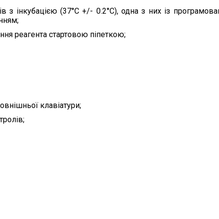
ів з інкубацією (37°C +/- 0.2°C), одна з них із програмо
нням;
ння реагента стартовою піпеткою;
овнішньої клавіатури;
тролів;