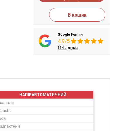
В кошик
Google
Рейтинг
4.9/5
114 відгуків
НАПІВАВТОМАТИЧНИЙ
 канали
t, acht
ров
омпактний