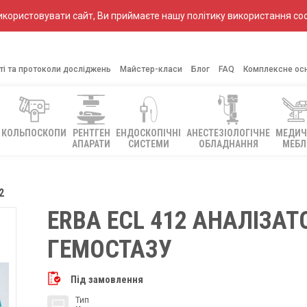
ористовувати сайт, Ви приймаєте нашу політику використання coo
ті та протоколи досліджень
Майстер-класи
Блог
FAQ
Комплексне ос
КОЛЬПОСКОПИ
РЕНТГЕН
ЕНДОСКОПІЧНІ
АНЕСТЕЗІОЛОГІЧНЕ
МЕДИЧ
АПАРАТИ
СИСТЕМИ
ОБЛАДНАННЯ
МЕБЛ
2
ERBA ECL 412 АНАЛІЗАТ
ГЕМОСТАЗУ
Під замовлення
Тип