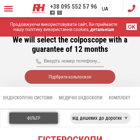
+38
095 552 57 96
UA
RU
Продовжуючи використовувати сайт, Ви приймаєте
Головна
Медичні ендоскопи
Гістероскопи
OK
нашу політику використання cookies,
детальніше
We will select the colposcope with a
guarantee of 12 months
Підібрати кольпоскоп
ЕНДОСКОПІЧНІ СИСТЕМИ
МЕДИЧНІ ЕНДОСКОПИ
КОМПЛЕКТУЮЧІ
ФІЛЬТР
ГІСТЕРОСКОПИ