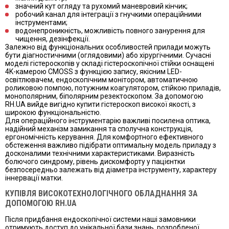
значний кут огляду та рухомий маневровий кінчик;
робочий канал для інтеграції з гнучкими операційними
інструментами;
водонепроникність, можливість повного занурення для
чищення, дезінфекції.
Залежно від функціональних особливостей прилади можуть
бути діагностичними (оглядовими) або хірургічними. Сучасні
моделі гістероскопів у складі гістероскопічної стійки оснащені
4K-камерою CMOSS з функцією запису, якісним LED-
освітлювачем, ендоскопічним монітором, автоматичною
роликовою помпою, потужним коагулятором, стійкою приладів,
монополярним, біполярним резектоскопом. За допомогою
RH.UA вийде вигідно купити гістероскоп високої якості, з
широкою функціональністю.
Для операційного інструментарію важливі посилена оптика,
надійний механізм замикання та сполучна конструкція,
ергономічність керування. Для комфортного ефективного
обстеження важливо підібрати оптимальну модель приладу з
досконалими технічними характеристиками. Виразність
болючого синдрому, рівень дискомфорту у пацієнтки
безпосередньо залежать від діаметра інструменту, характеру
іннервації матки.
КУПІВЛЯ ВИСОКОТЕХНОЛОГІЧНОГО ОБЛАДНАННЯ ЗА
ДОПОМОГОЮ RH.UA
Після придбання ендоскопічної системи наші замовники
отримують доступ до унікальної бази знань, розробленої