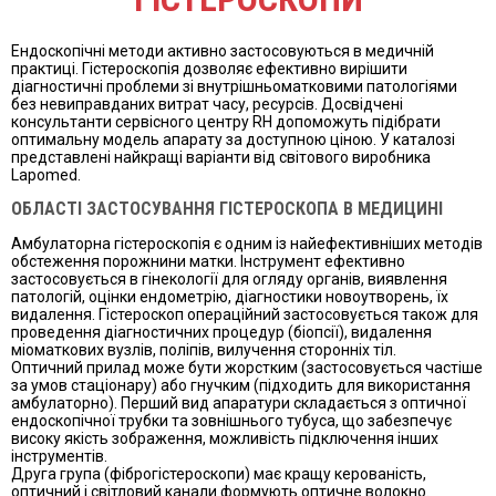
Ендоскопічні методи активно застосовуються в медичній
практиці. Гістероскопія дозволяє ефективно вирішити
діагностичні проблеми зі внутрішньоматковими патологіями
без невиправданих витрат часу, ресурсів. Досвідчені
консультанти сервісного центру RH допоможуть підібрати
оптимальну модель апарату за доступною ціною. У каталозі
представлені найкращі варіанти від світового виробника
Lapomed.
ОБЛАСТІ ЗАСТОСУВАННЯ ГІСТЕРОСКОПА В МЕДИЦИНІ
Амбулаторна гістероскопія є одним із найефективніших методів
обстеження порожнини матки. Інструмент ефективно
застосовується в гінекології для огляду органів, виявлення
патологій, оцінки ендометрію, діагностики новоутворень, їх
видалення. Гістероскоп операційний застосовується також для
проведення діагностичних процедур (біопсії), видалення
міоматкових вузлів, поліпів, вилучення сторонніх тіл.
Оптичний прилад може бути жорстким (застосовується частіше
за умов стаціонару) або гнучким (підходить для використання
амбулаторно). Перший вид апаратури складається з оптичної
ендоскопічної трубки та зовнішнього тубуса, що забезпечує
високу якість зображення, можливість підключення інших
інструментів.
Друга група (фіброгістероскопи) має кращу керованість,
оптичний і світловий канали формують оптичне волокно.