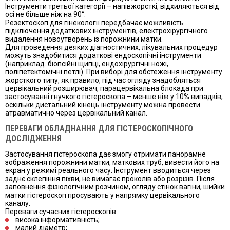
Інструменти третьої категорії – напівжорсткі, відхиляються від
осі не більше ніж на 90°.
Резектоскоп для гінекології передбачає можливість
підключення додаткових інструментів, електрохірургічного
видалення новоутворень із порожнини матки.
Для проведення деяких діагностичних, лікувальних процедур
можуть знадобитися додаткові ендоскопічні інструменти
(наприклад. біопсійні щипці, ендохірургічні ножі,
поліпетектомічні петлі). При виборі для обстеження інструменту
жорсткого типу, як правило, під час огляду знадобляться
цервікальний розширювач, парацервікальна блокада при
застосуванні гнучкого гістероскопа – менше ніж у 10% випадків,
оскільки дистальний кінець інструменту можна провести
атравматично через цервікальний канал.
ПЕРЕВАГИ ОБЛАДНАННЯ ДЛЯ ГІСТЕРОСКОПІЧНОГО
ДОСЛІДЖЕННЯ
Застосування гістероскопа дає змогу отримати панорамне
зображення порожнини матки, маткових труб, вивести його на
екран у режимі реального часу. Інструмент вводиться через
заднє склепіння піхви, не вимагає проколів або розрізів. Після
заповнення фізіологічним розчином, огляду стінок вагіни, шийки
матки гістероскоп просувають у напрямку цервікального
каналу.
Переваги сучасних гістероскопів:
висока інформативність;
малий діаметр;