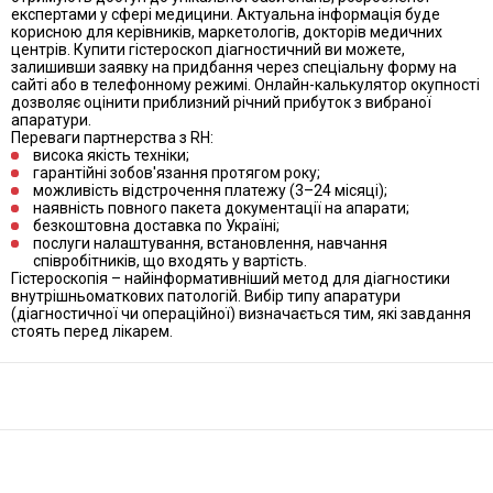
експертами у сфері медицини. Актуальна інформація буде
корисною для керівників, маркетологів, докторів медичних
центрів. Купити гістероскоп діагностичний ви можете,
залишивши заявку на придбання через спеціальну форму на
сайті або в телефонному режимі. Онлайн-калькулятор окупності
дозволяє оцінити приблизний річний прибуток з вибраної
апаратури.
Переваги партнерства з RH:
висока якість техніки;
гарантійні зобов'язання протягом року;
можливість відстрочення платежу (3–24 місяці);
наявність повного пакета документації на апарати;
безкоштовна доставка по Україні;
послуги налаштування, встановлення, навчання
співробітників, що входять у вартість.
Гістероскопія – найінформативніший метод для діагностики
внутрішньоматкових патологій. Вибір типу апаратури
(діагностичної чи операційної) визначається тим, які завдання
стоять перед лікарем.