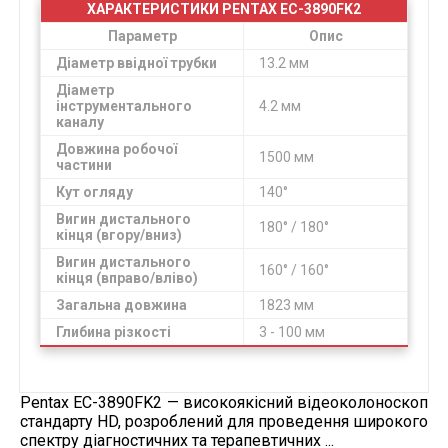
ХАРАКТЕРИСТИКИ PENTAX EC-3890FK2
Параметр
Опис
Діаметр ввідної трубки
13.2 мм
Діаметр
інструментального
4.2 мм
каналу
Довжина робочої
1500 мм
частини
Кут огляду
140°
Вигин дистального
180° / 180°
кінця (вгору/вниз)
Вигин дистального
160° / 160°
кінця (вправо/вліво)
Загальна довжина
1823 мм
Глибина різкості
3 - 100 мм
Pentax EC-3890FK2 — високоякісний відеоколоноскоп
стандарту HD, розроблений для проведення широкого
спектру діагностичних та терапевтичних ...