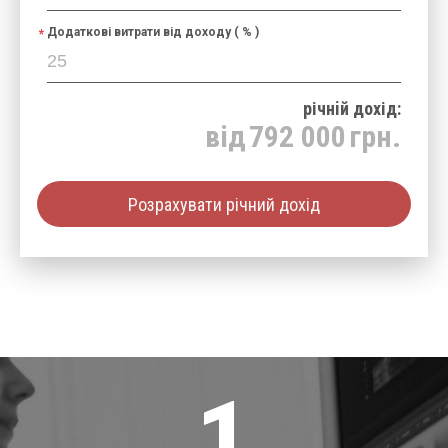
Додаткові витрати від доходу ( % )
річнiй дохід:
від
792 000
грн.
Розрахувати річний дохід
1