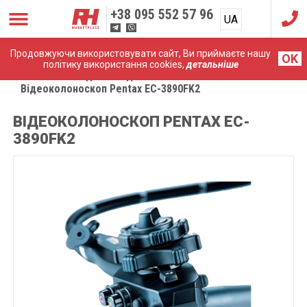
+38
095 552 57 96
UA
RU
Продовжуючи використовувати сайт, Ви приймаєте нашу
OK
політику використання cookies,
детальніше
Головна
Медичні ендоскопи
Відеоколоноскоп Pentax EC-3890FK2
ВІДЕОКОЛОНОСКОП PENTAX EC-
3890FK2