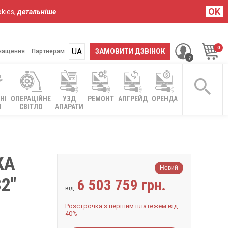
OK
kies,
детальніше
UA
RU
ЗАМОВИТИ ДЗВІНОК
нащення
Партнерам
НІ
ОПЕРАЦІЙНЕ
УЗД
РЕМОНТ
АПГРЕЙД
ОРЕНДА
І
СВІТЛО
АПАРАТИ
КА
Новий
2″
6 503 759 грн.
від
Розстрочка з першим платежем від
40%