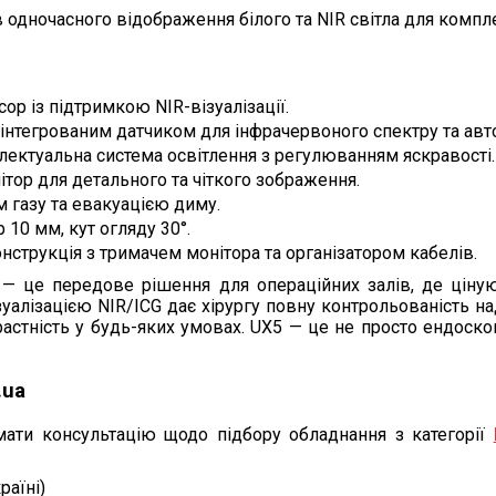
одночасного відображення білого та NIR світла для компле
р із підтримкою NIR-візуалізації.
інтегрованим датчиком для інфрачервоного спектру та ав
лектуальна система освітлення з регулюванням яскравості.
ітор для детального та чіткого зображення.
м газу та евакуацією диму.
 10 мм, кут огляду 30°.
нструкція з тримачем монітора та організатором кабелів.
 це передове рішення для операційних залів, де цінуютьс
лізацією NIR/ICG дає хірургу повну контрольованість на
астність у будь-яких умовах. UX5 — це не просто ендоскоп
.ua
ати консультацію щодо підбору обладнання з категорії
раїні)