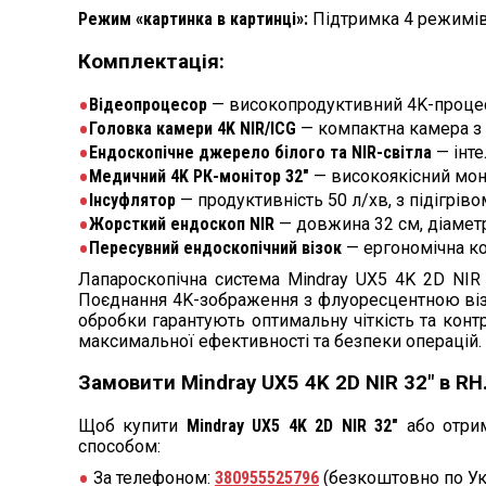
Режим «картинка в картинці»:
Підтримка 4 режимів 
Комплектація:
Відеопроцесор
— високопродуктивний 4K-процесо
Головка камери 4K NIR/ICG
— компактна камера з 
Ендоскопічне джерело білого та NIR-світла
— інте
Медичний 4K РК-монітор 32″
— в
исокоякісний мон
Інсуфлятор
— продуктивність 50 л/хв, з підігріво
Жорсткий ендоскоп NIR
— довжина 32 см, діаметр
Пересувний ендоскопічний візок
— ергономічна ко
Лапароскопічна система Mindray UX5 4K 2D NIR —
Поєднання 4K-зображення з флуоресцентною візуа
обробки гарантують оптимальну чіткість та контр
максимальної ефективності та безпеки операцій.
Замовити Mindray UX5 4K 2D NIR 32″ в RH
Щоб купити
Mindray UX5 4K 2D NIR 32″
або отрим
способом:
За телефоном:
380955525796
(безкоштовно по Ук