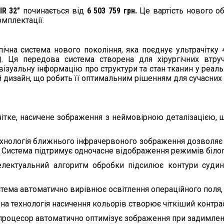
Тип
Жорсткий енд
IR 32″
починається від
6 503 759 грн.
Це вартість нового об
Розміри
Довжина 33 с
мплектації.
Кут огляду
30°
Мобільність
ічна система нового покоління, яка поєднує ультрачітку
). Ця передова система створена для хірургічних втру
Пересувний е
Візок
монітора
ізуальну інформацію про структури та стан тканин у реально
ий дизайн, що робить її оптимальним рішенням для сучасних 
Переваги системи
Інтуїтивне у
Ефективність
експозиція с
Висока якіст
чітке, насичене зображення з неймовірною деталізацією, 
Точність
NIR/ICG для т
Налаштуванн
ехнологія ближнього інфрачервоного зображення дозволяє в
Зручність
кнопки
 Система підтримує одночасне відображення режимів білого 
4K запис фот
Документування
електуальний алгоритм обробки підсилює контури судин
підключення
Ергономіка
Продумана ко
тема автоматично вирівнює освітлення операційного поля, 
а технологія насичення кольорів створює чіткіший контра
процесор автоматично оптимізує зображення при задимлено