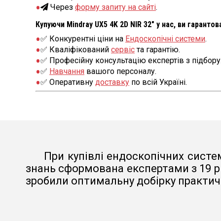
Через
форму запиту на сайті
.
Купуючи Mindray UX5 4K 2D NIR 32″ у нас, ви гаранто
✅ Конкурентні ціни на
Ендоскопічні системи
.
✅ Кваліфікований
сервіс
та гарантію.
✅ Професійну консультацію експертів з підбору
✅
Навчання
вашого персоналу.
✅ Оперативну
доставку
по всій Україні.
При купівлі ендоскопічних систем
знань сформована експертами з 19 р
зробили оптимальну добірку практичн