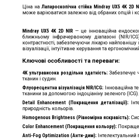
Ціна на
Лапароскопічна стійка Mindray UX5 4K 2D N
може варіюватися залежно від обраних опцій і ко
Mindray UX5 4K 2D NIR
— це інноваційна ендоскоп
ближньому інфрачервоному діапазоні (NIR/ICG
контрастності, забезпечуючи лікарю найповнішу в
візуалізації, інтуїтивне керування та ергономічн
Ключові особливості та переваги:
4K ультрависока роздільна здатність:
Забезпечує 
тканин і судин.
Флуоресцентна візуалізація NIR/ICG:
Інноваційна т
тканини за допомогою індоціаніну зеленого (ICG).
Detail Enhancement (Покращення деталізації):
Інт
природність кольорів.
Homogenous Brightness (Рівномірна яскравість):
Сис
Color Enhancement (Покращення кольору):
Покращен
Anti-Fog Optimization (Анти-дим):
Інтелектуальний 