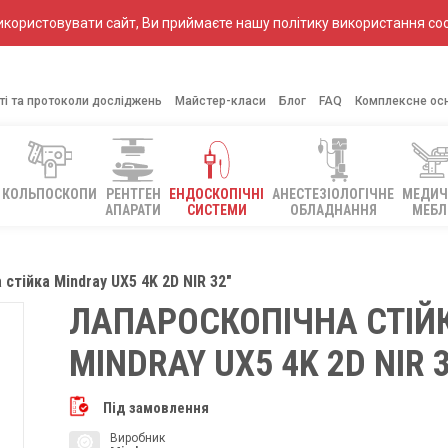
ористовувати сайт, Ви приймаєте нашу політику використання coo
ті та протоколи досліджень
Майстер-класи
Блог
FAQ
Комплексне ос
КОЛЬПОСКОПИ
РЕНТГЕН
ЕНДОСКОПІЧНІ
АНЕСТЕЗІОЛОГІЧНЕ
МЕДИЧ
АПАРАТИ
СИСТЕМИ
ОБЛАДНАННЯ
МЕБЛ
стійка Mindray UX5 4K 2D NIR 32″
ЛАПАРОСКОПІЧНА СТІЙ
MINDRAY UX5 4K 2D NIR 3
Під замовлення
Виробник