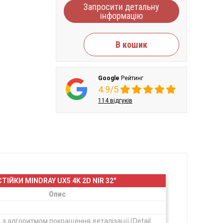
Запросити детальну
інформацію
В кошик
Google
Рейтинг
4.9/5
114 відгуків
ЙКИ MINDRAY UX5 4K 2D NIR 32"
Опис
, з алгоритмом покращення деталізації (Detail