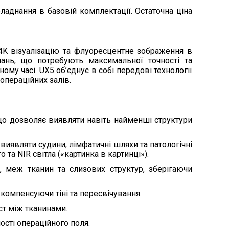
оскоп із підтримкою флуоресценції (NIR)
ладнання в базовій комплектації. Остаточна ціна
м, діаметр 10 мм
 4K візуалізацію та флуоресцентне зображення в
чань, що потребують максимальної точності та
ндоскопічний візок на колесах з тримачем для
му часі. UX5 об’єднує в собі передові технології
операційних залів.
правління, автофокус та автоматична
корочують час операції
ь зображення + підтримка флуоресценції
що дозволяє виявляти навіть найменші структури
очнішої навігації
я через сенсорний екран та програмовані
иявляти судини, лімфатичні шляхи та патологічні
та NIR світла («картинка в картинці»).
о/відео, стиснення H.265, можливість
, меж тканин та слизових структур, зберігаючи
 до PACS
нструкція візка для організації простору
компенсуючи тіні та пересвічування.
ст між тканинами.
сті операційного поля.