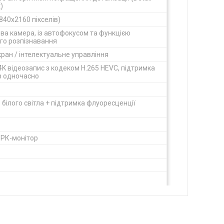
)
3840x2160 пікселів)
ва камера, із автофокусом та функцією
го розпізнавання
ран / інтелектуальне управління
K відеозапис з кодеком H.265 HEVC, підтримка
в одночасно
білого світла + підтримка флуоресценції
 РК-монітор
, евакуація диму