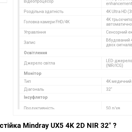
Відеопроцесор
enhancement
Роздільна здатність
4K Ultra HD (
4K трьохчипо
Головка камери FHD/4K
автоматично
Управління
Сенсорний ек
Вбудований 4
Запис
двох сигналі
Освітлення
LED-джерело 
Джерело світла
(NIR/ICG)
Монітор
Тип
4K медичний
Діагональ
32"
Інсуфлятор
Продуктивність
50 л/хв
Функції
Підігрів газу
тійка Mindray UX5 4K 2D NIR 32″ ?
Ендоскоп