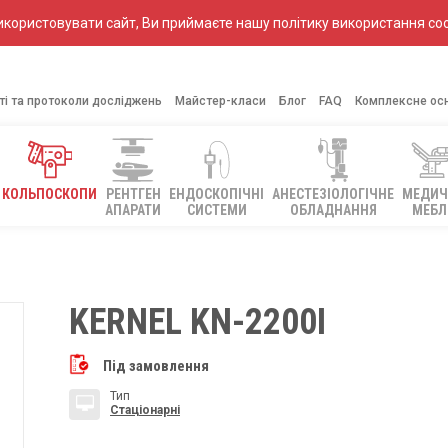
ористовувати сайт, Ви приймаєте нашу політику використання coo
ті та протоколи досліджень
Майстер-класи
Блог
FAQ
Комплексне ос
КОЛЬПОСКОПИ
РЕНТГЕН
ЕНДОСКОПІЧНІ
АНЕСТЕЗІОЛОГІЧНЕ
МЕДИЧ
АПАРАТИ
СИСТЕМИ
ОБЛАДНАННЯ
МЕБЛ
KERNEL KN-2200І
Під замовлення
Тип
Стаціонарні