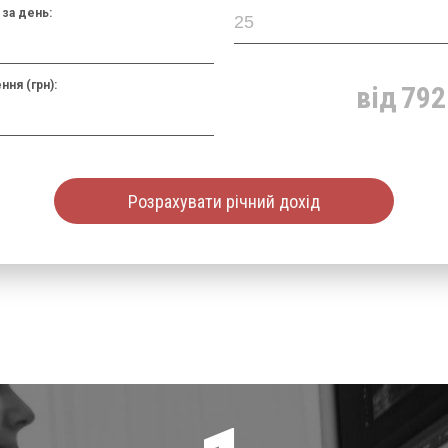
за день:
ння (грн):
від
792
Розрахувати річний дохід