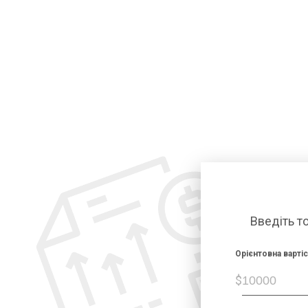
Введіть т
Орієнтовна варті
$