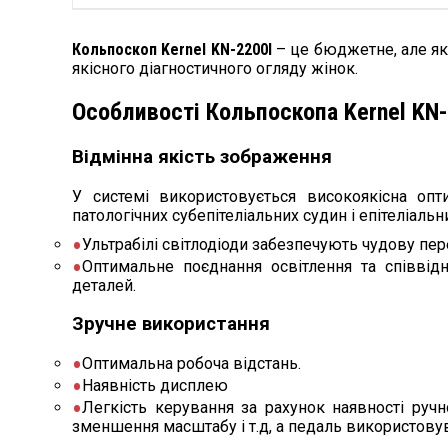
Кольпоскоп Kernel KN-2200І
– це бюджетне, але як
якісного діагностичного огляду жінок.
Особливості Кольпоскопа Kernel KN-
Відмінна якість зображення
У системі використовується високоякісна опт
патологічних субепітеліальних судин і епітеліальн
Ультрабілі світлодіоди забезпечують чудову пер
Оптимальне поєднання освітлення та співві
деталей.
Зручне використання
Оптимальна робоча відстань.
Наявність дисплею
Легкість керування за рахунок наявності руч
зменшення масштабу і т.д, а педаль використову