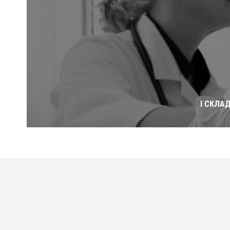
І СКЛА