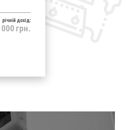
річнiй дохід:
 000
грн.