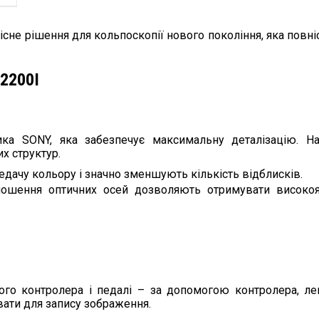
існе рішення для кольпоскопії нового покоління, яка повн
2200І
ика SONY, яка забезпечує максимальну деталізацію. На
их структур.
едачу кольору і значно зменшують кількість відблисків.
дношення оптичних осей дозволяють отримувати високоя
ного контролера і педалі – за допомогою контролера, ле
вати для запису зображення.