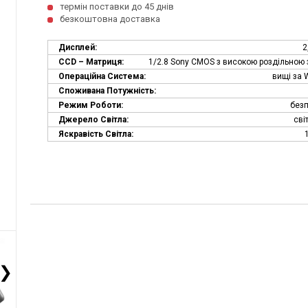
термін поставки до 45 днів
безкоштовна доставка
Дисплей:
2
СCD – Матриця:
1/2.8 Sony CMOS з високою роздільною 
Операційна Система:
вищі за 
Споживана Потужність:
Режим Роботи:
без
Джерело Світла:
сві
Яскравість Світла:
❯