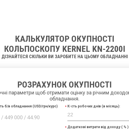
КАЛЬКУЛЯТОР ОКУПНОСТІ
КОЛЬПОСКОПУ KERNEL KN-2200І
ДІЗНАЙТЕСЯ СКІЛЬКИ ВИ ЗАРОБИТЕ НА ЦЬОМУ ОБЛАДНАННІ
РОЗРАХУНОК ОКУПНОСТІ
очні параметри щоб отримати оцінку за річним доходо
обладнання.
сть б/в обладнання (USD/грн/курс)
К-сть робочих днів (в місяць):
/ 449 000 / 44.90
Додаткові витрати від доходу ( % )