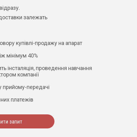
відразу.
 доставки залежать
овору купівлі-продажу на апарат
іж мінімум 40%
ить інсталяція, проведення навчання
ктором компанії
у прийому-передачі
них платежів
ити запит