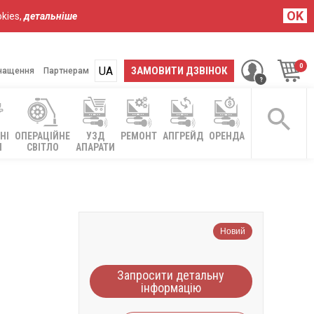
OK
kies,
детальніше
UA
RU
ЗАМОВИТИ ДЗВІНОК
нащення
Партнерам
НІ
ОПЕРАЦІЙНЕ
УЗД
РЕМОНТ
АПГРЕЙД
ОРЕНДА
І
СВІТЛО
АПАРАТИ
Новий
Запросити детальну
інформацію