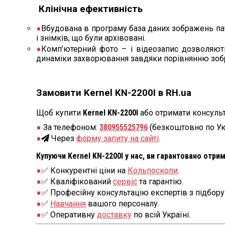
Клінічна ефективність
Вбудована в програму база даних зображень пат
і знімків, що були архівовані.
Комп’ютерний фото – і відеозапис дозволяють
динаміки захворювання завдяки порівнянню зобра
Замовити Kernel KN-2200І в RH.ua
Щоб купити
Kernel KN-2200І
або отримати консульт
За телефоном:
380955525796
(безкоштовно по Ук
Через
форму запиту на сайті
.
Купуючи Kernel KN-2200І у нас, ви гарантовано отрим
✅ Конкурентні ціни на
Кольпоскопи
.
✅ Кваліфікований
сервіс
та гарантію.
✅ Професійну консультацію експертів з підбору
✅
Навчання
вашого персоналу.
✅ Оперативну
доставку
по всій Україні.