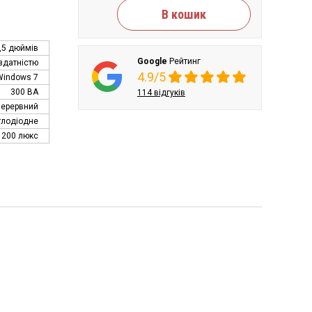
В кошик
,5 дюймів
Google
Рейтинг
здатністю
4.9/5
Windows 7
300 ВА
114 відгуків
перервний
тлодіодне
1200 люкс