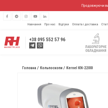
Продовжуючи вик
Навчання
Про нас
Відгуки
Оплата і доставка
Стат
+38
095 552 57 96
ЛАБОРАТОРНЕ
ОБЛАДНАННЯ
Головна
Кольпоскопи
Kernel KN-2200І