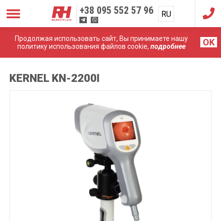
+38
095 552 57 96
RU
UA
Продолжая использовать сайт, Вы принимаете нашу
OK
политику использования файлов cookie,
подробнее
Главная
Кольпоскопы
Kernel KN-2200І
KERNEL KN-2200І