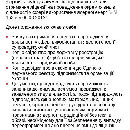
форми та змісту документів, що подаються для
отримання ліцензії на провадження окремих видів
діяльності у сфері використання ядерної енергії» N
153 від 06.08.2012”.
Дане положення включає в себе:
Заяву на отримання ліцензії на провадження
діяльності у сфері використання ядерної енергії +
супроводжуючий лист.
Копію свідоцтва про державну реєстрацію
(перереєстрацію) суб’єкта підприємницької
діяльності – юридичної особи.
Копію довідки про включення до Єдиного
державного реєстру підприємств та організацій
України.
Документи, що підтверджують спроможність
заявника дотримуватися умов провадження
заявленого виду діяльності, а також підтверджують
відповідність фінансових, матеріальних, інших
ресурсів, організаційної структури та персоналу
заявника, вимогам, установленим нормами і
правилами з ядерної та радіаційної безпеки, в
обсязі, необхідному для її забезпечення (у випадку
переоформлення або внесення змін до ліцензії,