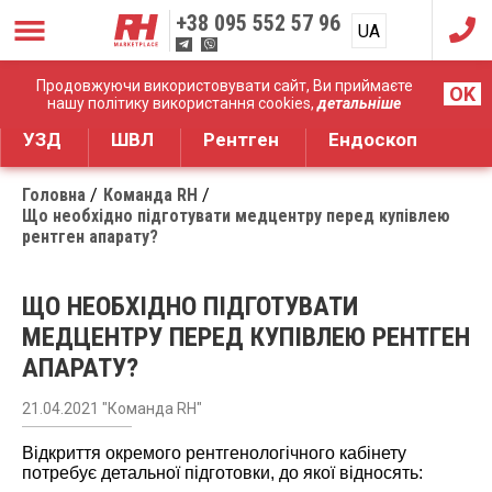
+38
095 552 57 96
UA
RU
Дистрибуція медичного обладнання
Продовжуючи використовувати сайт, Ви приймаєте
OK
нашу політику використання cookies,
детальніше
УЗД
ШВЛ
Рентген
Ендоскоп
Головна
Команда RH
Що необхідно підготувати медцентру перед купівлею
рентген апарату?
ЩО НЕОБХІДНО ПІДГОТУВАТИ
МЕДЦЕНТРУ ПЕРЕД КУПІВЛЕЮ РЕНТГЕН
АПАРАТУ?
21.04.2021 "Команда RH"
Відкриття окремого рентгенологічного кабінету
потребує детальної підготовки, до якої відносять: