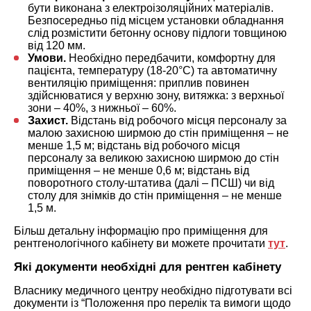
бути виконана з електроізоляційних матеріалів.
Безпосередньо під місцем установки обладнання
слід розмістити бетонну основу підлоги товщиною
від 120 мм.
Умови.
Необхідно передбачити, комфортну для
пацієнта, температуру (18-20°С) та автоматичну
вентиляцію приміщення: приплив повинен
здійснюватися у верхню зону, витяжка: з верхньої
зони – 40%, з нижньої – 60%.
Захист.
Відстань від робочого місця персоналу за
малою захисною ширмою до стін приміщення – не
менше 1,5 м; відстань від робочого місця
персоналу за великою захисною ширмою до стін
приміщення – не менше 0,6 м; відстань від
поворотного столу-штатива (далі – ПСШ) чи від
столу для знімків до стін приміщення – не менше
1,5 м.
Більш детальну інформацію про приміщення для
рентгенологічного кабінету ви можете прочитати
тут
.
Які документи необхідні для рентген кабінету
Власнику медичного центру необхідно підготувати всі
документи із “Положення про перелік та вимоги щодо