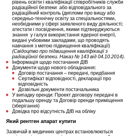
рівень освіти і кваліфікації співробітників служби
радіаційної безпеки або відповідального за
радіаційний контроль (дипломи про вищу або
середньо-технічну освіту за спеціальностями,
необхідними у сфері заявленого виду діяльності;
атестати і посвідчення, якими підтверджуються
знання у галузі використання ядерної енергії,
видані учбовими закладами, що проводять
навчання з метою підвищення кваліфікації)
(Свідоцтво про підвищення кваліфікації з
радіаційної безпеки. Наказ № 143 від 04.10.2014)
.
Інформація щодо постачання ДІВ
Документи щодо нового обладнання:
Договір постачання – передачі, придбання
Сертифікат відповідності, декларації про
відповідність
Дозвільні документи постачальника
У випадку оренди: Проект договору передачі в
подальшу оренду та Договір оренди приміщення
(зберігання)
Довідка про відсутність ДІВ на обліку
Який рентген апарат купити
Зазвичай в медичних центрах встановлюються