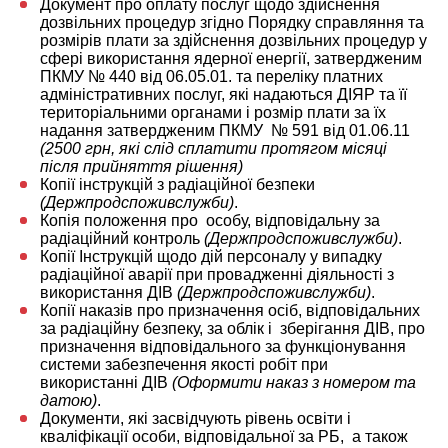
Документ про оплату послуг щодо здійснення
дозвільних процедур згідно Порядку справляння та
розмірів плати за здійснення дозвільних процедур у
сфері використання ядерної енергії, затвердженим
ПКМУ № 440 від 06.05.01. та переліку платних
адміністративних послуг, які надаються ДІЯР та її
територіальними органами і розмір плати за їх
надання затвердженим ПКМУ № 591 від 01.06.11
(2500 грн, які слід сплатити протягом місяці
після прийняття рішення)
Копії інструкцій з радіаційної безпеки
(Держпродспоживслужби)
.
Копія положення про особу, відповідальну за
радіаційний контроль
(Держпродспоживслужби)
.
Копії Інструкцій щодо дій персоналу у випадку
радіаційної аварії при провадженні діяльності з
використання ДІВ
(Держпродспоживслужби)
.
Копії наказів про призначення осіб, відповідальних
за радіаційну безпеку, за облік і зберігання ДІВ, про
призначення відповідального за функціонування
системи забезпечення якості робіт при
використанні ДІВ
(Оформити наказ з номером та
датою)
.
Документи, які засвідчують рівень освіти і
кваліфікації особи, відповідальної за РБ, а також