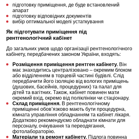
підготовку приміщення, де буде встановлений
апарат
підготовку відповідних документів
вибір оптимальної моделі устаткування
Як підготувати приміщення під
рентгенологічний кабінет
До загальних умов щодо організації рентгенологічного
кабінету, передбачених законом України, входять:
Розміщення приміщення рентген кабінету.
Він
має знаходитись централізовано – окремим блоком
або відділенням в торцевій частині будівлі. Слід
передбачити його ізоляцію від вологих приміщень
(душових, басейнів, процедурних) та палат для
дітей та вагітних. Також, кабінет повинен мати
окремий вхід, окремо від поліклініки чи стаціонару.
Склад приміщення.
В рентгенологічному
приміщенні обов’язково мають бути процедурна,
кімната управління обладнанням та кабінет лікаря.
Додатково рекомендуємо обладнати кімнати для
персоналу, очікування та переодягання,
фотолабораторію.
Матеріали та ремонт кабінету.
Підлога повинна