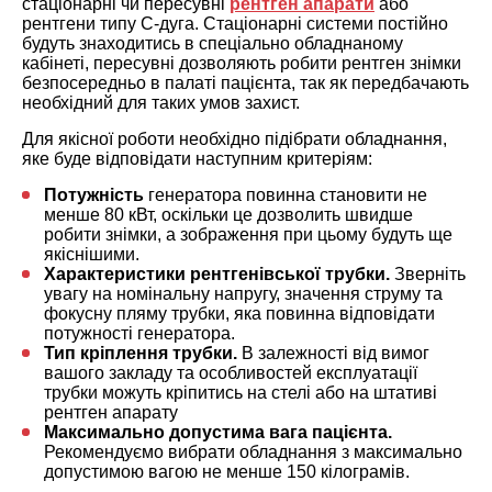
стаціонарні чи пересувні
рентген апарати
або
рентгени типу С-дуга. Стаціонарні системи постійно
будуть знаходитись в спеціально обладнаному
кабінеті, пересувні дозволяють робити рентген знімки
безпосередньо в палаті пацієнта, так як передбачають
необхідний для таких умов захист.
Для якісної роботи необхідно підібрати обладнання,
яке буде відповідати наступним критеріям:
Потужність
генератора повинна становити не
менше 80 кВт, оскільки це дозволить швидше
робити знімки, а зображення при цьому будуть ще
якіснішими.
Характеристики рентгенівської трубки.
Зверніть
увагу на номінальну напругу, значення струму та
фокусну пляму трубки, яка повинна відповідати
потужності генератора.
Тип кріплення трубки.
В залежності від вимог
вашого закладу та особливостей експлуатації
трубки можуть кріпитись на стелі або на штативі
рентген апарату
Максимально допустима вага пацієнта.
Рекомендуємо вибрати обладнання з максимально
допустимою вагою не менше 150 кілограмів.