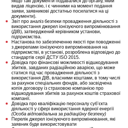
якщо такі документи подавалися до органу, який
видав ліцензію, і є чинними на момент подання
заяви, заявникові достатньо посилатися на ці
документи).
Звіт про аналіз безпеки провадження діяльності з
використання джерел іонізуючого випромінювання
(ДІВ), затверджений керівником установи,
підприємства.
Настанова по забезпеченню якості при поводженні
з джерелами іонізуючого випромінювання на
підприємстві, в установі, розроблена відповідно до
стандартів серії ДСТУ ІSO 2015.
Довідка про фінансові можливості відшкодування
збитків, завданих радіаційною аварією, що може
статися під час провадження діяльності з
використання ДІВ, власними коштами, в тому числі
за рахунок спеціальних фондів, або засвідчена
копія договору із страховою компанією про
відшкодування збитків за рахунок коштів страхової
компанії.
Довідка про кваліфікацію персоналу суб’єкта
діяльності у сфері використання ядерної енергії
(Особа відповідальна за радіаційну безпеку)
Перелік джерел іонізуючого випромінювання, які
заявник буде використовувати