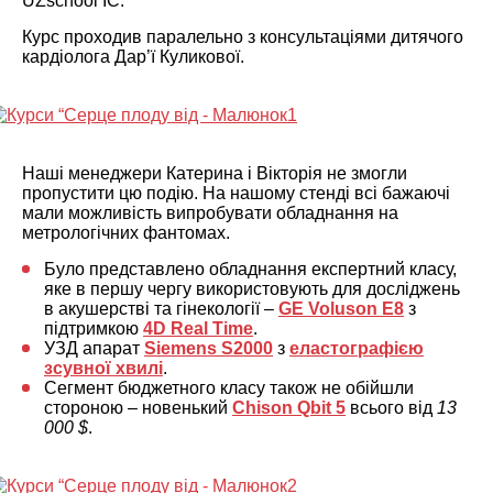
UZschool ІС.
Курс проходив паралельно з консультаціями дитячого
кардіолога Дар’ї Куликової.
Наші менеджери Катерина і Вікторія не змогли
пропустити цю подію. На нашому стенді всі бажаючі
мали можливість випробувати обладнання на
метрологічних фантомах.
Було представлено обладнання експертний класу,
яке в першу чергу використовують для досліджень
в акушерстві та гінекології –
GE Voluson E8
з
підтримкою
4D Real Time
.
УЗД апарат
Siemens S2000
з
еластографією
зсувної хвилі
.
Сегмент бюджетного класу також не обійшли
стороною – новенький
Chison Qbit 5
всього від
13
000 $
.