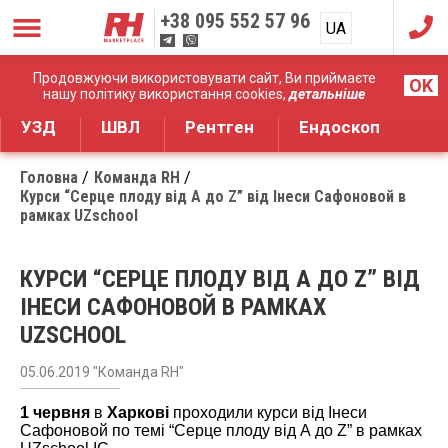
+38
095 552 57 96
UA
RU
Дистрибуція медичного обладнання
Продовжуючи використовувати сайт, Ви приймаєте
OK
нашу політику використання cookies,
детальніше
УЗД
ШВЛ
Рентген
Ендоскоп
Головна
Команда RH
Курси “Серце плоду від A до Z” від Інеси Сафоновой в
рамках UZschool
КУРСИ “СЕРЦЕ ПЛОДУ ВІД A ДО Z” ВІД
ІНЕСИ САФОНОВОЙ В РАМКАХ
UZSCHOOL
05.06.2019 "Команда RH"
1 червня
в
Харкові
проходили курси від Інеси
Сафоновой по темі “Серце плоду від А до Z” в рамках