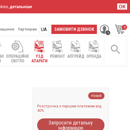
OK
kies,
детальніше
UA
RU
ЗАМОВИТИ ДЗВІНОК
нащення
Партнерам
НІ
ОПЕРАЦІЙНЕ
УЗД
РЕМОНТ
АПГРЕЙД
ОРЕНДА
І
СВІТЛО
АПАРАТИ
Новий
Розстрочка з першим платежем від
40%
Запросити детальну
інформацію