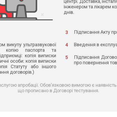
центрі. Доставка, інст
інженером та лікарем ко
днів.
Підписання Акту пр
ом викупу ультразвукової
Введення в експлуа
: копію паспорта та
ємці: копія виписки
Підписання Догово
ичні особи: копія виписки
про повернення тов
опія Статуту або іншого
ння договорів.)
послугою апробації. Обов’язковою вимогою є наявніс
що прописано в Договорі тестування.