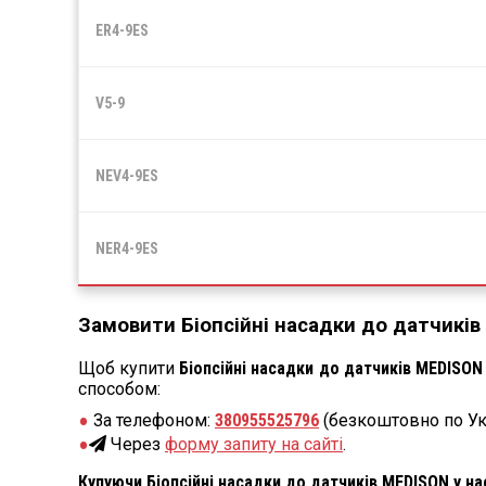
ER4-9ES
V5-9
NEV4-9ES
NER4-9ES
Замовити Біопсійні насадки до датчиків
Щоб купити
Біопсійні насадки до датчиків MEDISON
способом:
За телефоном:
380955525796
(безкоштовно по Ук
Через
форму запиту на сайті
.
Купуючи Біопсійні насадки до датчиків MEDISON у на