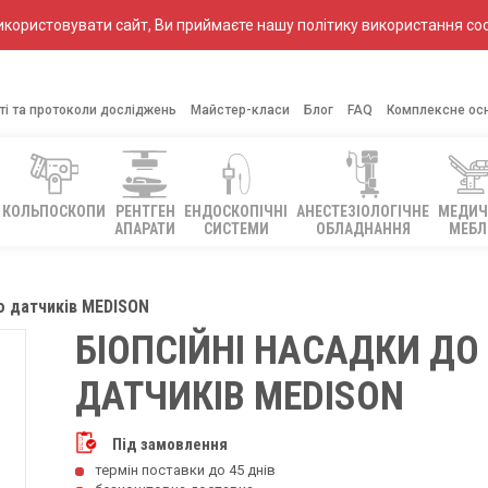
ористовувати сайт, Ви приймаєте нашу політику використання coo
ті та протоколи досліджень
Майстер-класи
Блог
FAQ
Комплексне ос
КОЛЬПОСКОПИ
РЕНТГЕН
ЕНДОСКОПІЧНІ
АНЕСТЕЗІОЛОГІЧНЕ
МЕДИЧ
АПАРАТИ
СИСТЕМИ
ОБЛАДНАННЯ
МЕБЛ
до датчиків MEDISON
БІОПСІЙНІ НАСАДКИ ДО
ДАТЧИКІВ MEDISON
Під замовлення
термін поставки до 45 днів